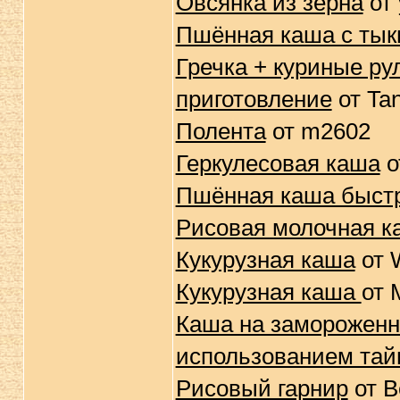
Овсянка из зерна
от 
Пшённая каша с ты
Гречка + куриные ру
приготовление
от Ta
Полента
от m2602
Геркулесовая каша
о
Пшённая каша быстр
Рисовая молочная к
Кукурузная каша
от 
Кукурузная каша
от 
Каша на замороженно
использованием тай
Рисовый гарнир
от B