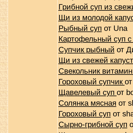
Грибной суп из све
Щи из молодой капу
Рыбный суп
от Una
Картофельный суп с
Супчик рыбный
от Д
Щи из свежей капус
Свекольник витами
Гороховый супчик
о
Щавелевый суп
от b
Солянка мясная
от s
Гороховый суп
от sh
Сырно-грибной суп
о