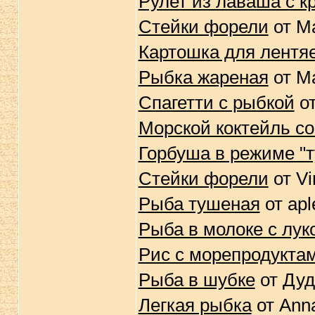
Рулет из лаваша с 
Стейки форели
от М
Картошка для лентя
Рыбка жареная
от М
Спагетти с рыбкой
от
Морской коктейль со
Горбуша в режиме "
Стейки форели
от Vi
Рыба тушеная
от apl
Рыба в молоке с лу
Рис с морепродукта
Рыба в шубке
от Дуд
Легкая рыбка
от Ann