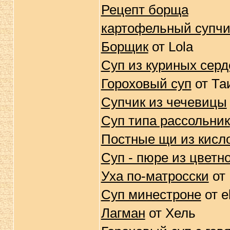
Рецепт борща
картофельный супчи
Борщик
от Lola
Суп из куриных серд
Гороховый суп
от Та
Супчик из чечевицы
Суп типа рассольник
Постные щи из кисл
Суп - пюре из цветн
Уха по-матросски
от 
Суп минестроне
от e
Лагман
от Хель