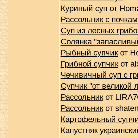
Куриный суп
от Hom
Рассольник с почка
Суп из лесных грибо
Солянка "запасливы
Рыбный супчик
от H
Грибной супчик
от al
Чечивичный суп с г
Супчик "от великой 
Рассольник
от LIRA7
Рассольник
от shate
Картофельный супч
Капустняк украински