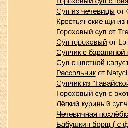
Гороховый суп с гов
Суп из чечевицы
от 
Крестьянские щи из
Гороховый суп
от Tr
Суп гороховый
от Lo
Супчик с бараниной
Суп с цветной капус
Рассольник
от Natyci
Супчик из "Гавайско
Гороховый суп с ох
Лёгкий куриный супч
Чечевичная похлёбк
Бабушкин борщ ( с 