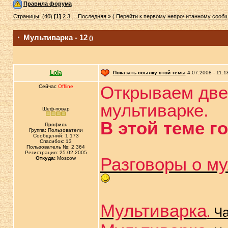
Правила форума
Страницы:
(40)
[1]
2
3
...
Последняя »
(
Перейти к первому непрочитанному сооб
Мультиварка - 12
()
Lola
Показать ссылку этой темы
4.07.2008 - 11:1
Открываем две
Сейчас
Offline
мультиварке.
Шеф-повар
В этой теме г
Профиль
Группа: Пользователи
Сообщений: 1 173
Спасибок: 13
Пользователь №: 2 364
Регистрация: 25.02.2005
Разговоры о м
Откуда:
Moscow
Мультиварка
.
Ча