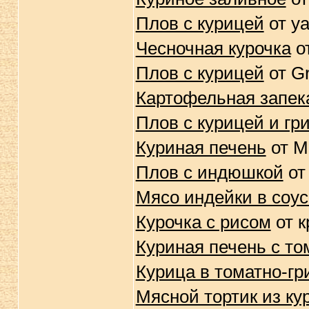
Плов с курицей
от ya
Чесночная курочка
о
Плов с курицей
от G
Картофельная запек
Плов с курицей и гр
Куриная печень
от M
Плов с индюшкой
от
Мясо индейки в соу
Курочка с рисом
от к
Куриная печень с т
Курица в томатно-гр
Мясной тортик из ку