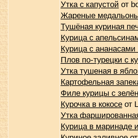
Утка с капустой
от b
Жареные медальоны
Тушёная куриная пе
Курица с апельсина
Курица с ананасами
Плов по-турецки с 
Утка тушеная в ябло
Картофельная запек
Филе курицы с зел
Курочка в кокосе
от L
Утка фаршированна
Курица в маринаде и
Куриное заливное
от