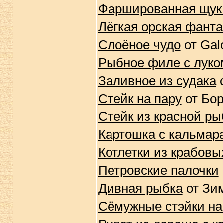
Фаршированная щук
Лёгкая орская фанта
Слоёное чудо
от Gal
Рыбное филе с луко
Заливное из судака
о
Стейк на пару
от Бо
Стейк из красной р
Картошка с кальмар
Котлетки из крабовы
Петровские палочки
Дивная рыбка
от Зи
Сёмужные стэйки на