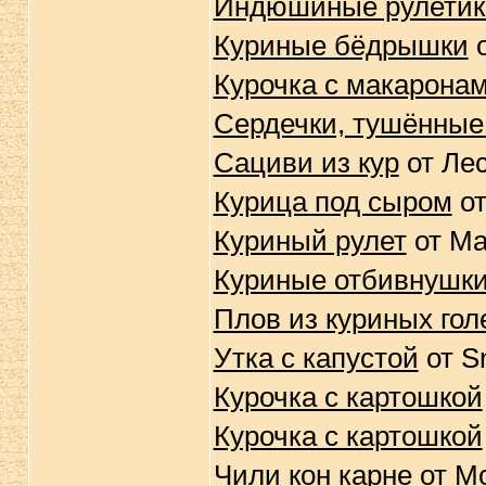
Индюшиные рулетик
Куриные бёдрышки
о
Курочка с макарона
Сердечки, тушённые 
Сациви из кур
от Ле
Курица под сыром
от
Куриный рулет
от М
Куриные отбивнушки
Плов из куриных гол
Утка с капустой
от S
Курочка с картошкой
Курочка с картошкой
Чили кон карне
от М