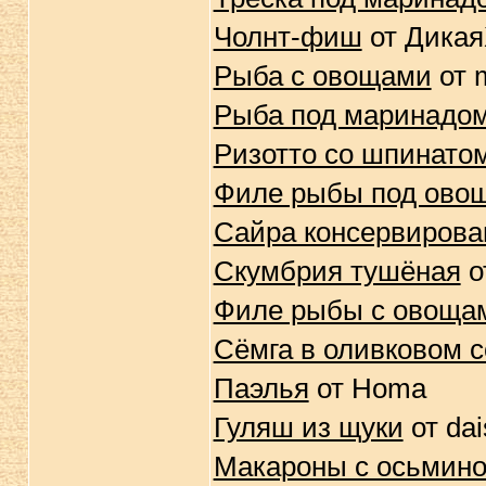
Чолнт-фиш
от Дикая
Рыба с овощами
от 
Рыба под маринадо
Ризотто со шпинатом
Филе рыбы под ово
Сайра консервирова
Скумбрия тушёная
о
Филе рыбы с овоща
Сёмга в оливковом с
Паэлья
от Homa
Гуляш из щуки
от da
Макароны с осьмино