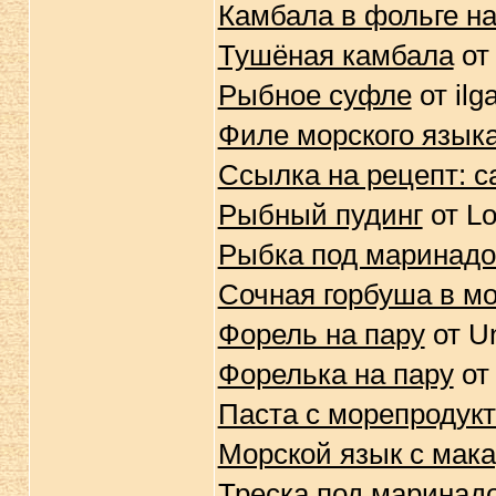
Камбала в фольге на
Тушёная камбала
от
Рыбное суфле
от ilg
Филе морского языка
Ссылка на рецепт: с
Рыбный пудинг
от Lo
Рыбка под маринад
Сочная горбуша в м
Форель на пару
от U
Форелька на пару
от
Паста с морепродук
Морской язык с мак
Треска под маринад