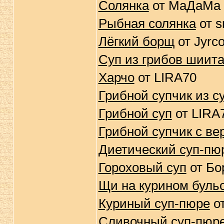
Солянка
от МаДаМа
Рыбная солянка
от s
Лёгкий борщ
от Jyrc
Суп из грибов шиит
Харчо
от LIRA70
Грибной супчик из с
Грибной суп
от LIRA
Грибной супчик с в
Диетический суп-пю
Гороховый суп
от Бо
Щи на курином буль
Куриный суп-пюре
от
Сливочный суп-пюре