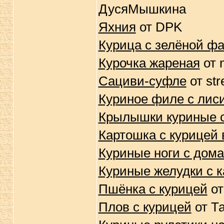
ДусяМышкина
Яхния
от DPK
Курица с зелёной ф
Курочка жареная
от 
Сациви-суфле
от str
Куриное филе с лиси
Крылышки куриные 
Картошка с курицей 
Куриные ноги с дом
Куриные желудки с 
Пшёнка с курицей
от
Плов с курицей
от Т