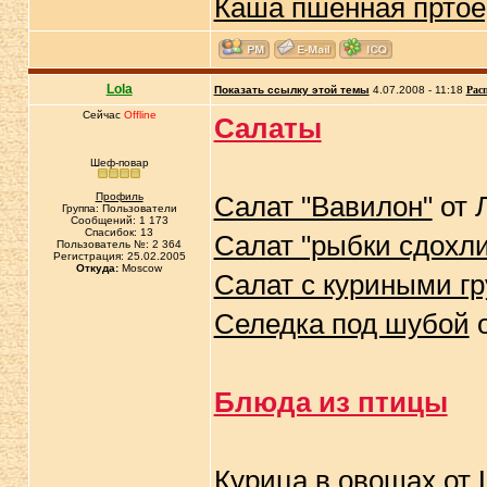
Каша пшенная пртое
Lola
Показать ссылку этой темы
4.07.2008 - 11:18
Рас
Сейчас
Offline
Салаты
Шеф-повар
Профиль
Салат "Вавилон"
от 
Группа: Пользователи
Сообщений: 1 173
Спасибок: 13
Салат "рыбки сдохли
Пользователь №: 2 364
Регистрация: 25.02.2005
Откуда:
Moscow
Салат с куриными г
Селедка под шубой
о
Блюда из птицы
Курица в овощах
от 