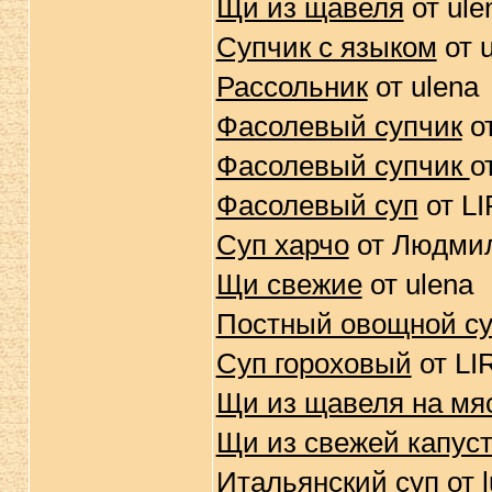
Щи из щавеля
от ule
Супчик с языком
от 
Рассольник
от ulena
Фасолевый супчик
от
Фасолевый супчик
о
Фасолевый суп
от L
Суп харчо
от Людми
Щи свежие
от ulena
Постный овощной су
Суп гороховый
от LI
Щи из щавеля на мя
Щи из свежей капус
Итальянский суп
от 