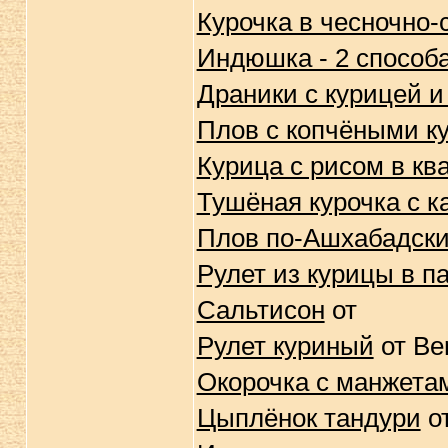
Курочка в чесночно-
Индюшка - 2 способ
Драники с курицей и
Плов с копчёными к
Курица с рисом в кв
Тушёная курочка с 
Плов по-Ашхабадск
Рулет из курицы в п
Сальтисон
от
Рулет куриный
от Be
Окорочка с манжета
Цыплёнок тандури
о