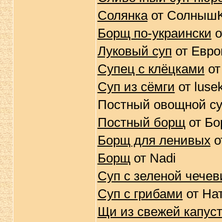
Солянка
от Солныш
Борщ по-украински
о
Луковый суп
от Евро
Супец с клёцками
от
Суп из сёмги
от luse
Постный овощной суп
Постный борщ
от Бо
Борщ для ленивых
о
Борщ
от Nadi
Суп с зеленой чече
Суп с грибами
от На
Щи из свежей капус