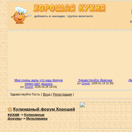
:
добавить в закладки
группа вконтакте
S
Здравствуйте Гость (
Вход
|
Регистрация
)
Кулинарный форум Хорошей
кухни
->
Кулинарные
форумы
->
Мультиварка