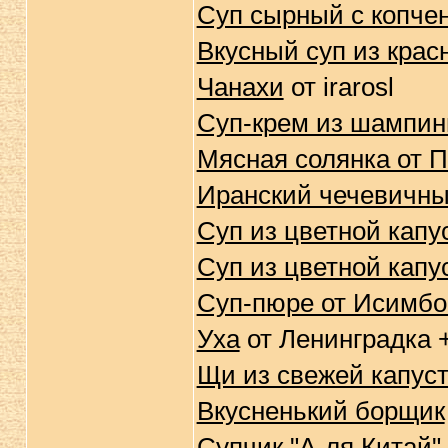
Суп сырный с копч
Вкусный суп из крас
Чанахи
от irarosl
Суп-крем из шампинь
Мясная солянка от 
Иранский чечевичны
Суп из цветной капу
Суп из цветной капу
Суп-пюре от Исимбо
Уха
от Ленинградка 
Щи из свежей капус
Вкусненький борщик
Супчик "А-ля Китай"