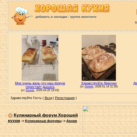
:
добавить в закладки
группа вконтакте
S
Здравствуйте Гость (
Вход
|
Регистрация
)
Кулинарный форум Хорошей
кухни
->
Кулинарные форумы
->
Архив