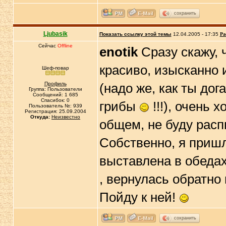
сохранить
Ljubasik
Показать ссылку этой темы
12.04.2005 - 17:35
Ра
Сейчас
Offline
enotik
Сразу скажу, 
красиво, изысканно 
Шеф-повар
Профиль
(надо же, как ты до
Группа: Пользователи
Сообщений: 1 685
Спасибок: 0
грибы
!!!), очень 
Пользователь №: 939
Регистрация: 25.09.2004
Откуда:
Неизвестно
общем, не буду расп
Собственно, я пришл
выставлена в обедах
, вернулась обратно
Пойду к ней!
сохранить