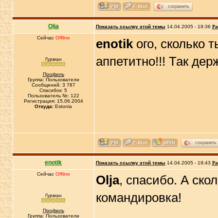
сохранить
Olja
Показать ссылку этой темы
14.04.2005 - 19:36
Ра
Сейчас
Offline
enotik
ого, сколько т
аппетитно!!! Так де
Гурман
Профиль
Группа: Пользователи
Сообщений: 3 787
Спасибок: 5
Пользователь №: 122
Регистрация: 15.06.2004
Откуда:
Estonia
сохранить
enotik
Показать ссылку этой темы
14.04.2005 - 19:43
Ра
Сейчас
Offline
Olja
, спасибо. А ско
командировка!
Гурман
Профиль
Группа: Пользователи