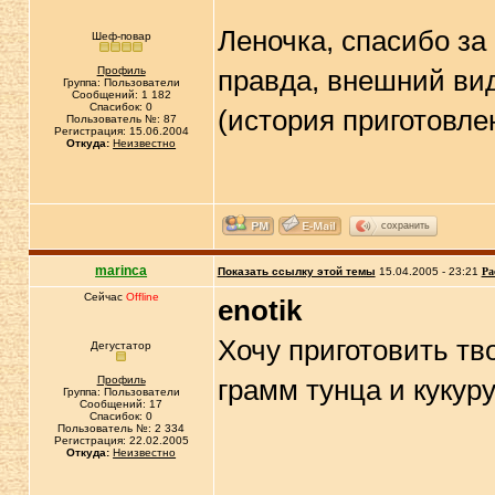
Леночка, спасибо за
Шеф-повар
Профиль
правда, внешний вид
Группа: Пользователи
Сообщений: 1 182
Спасибок: 0
(история приготовле
Пользователь №: 87
Регистрация: 15.06.2004
Откуда:
Неизвестно
сохранить
marinca
Показать ссылку этой темы
15.04.2005 - 23:21
Ра
Сейчас
Offline
enotik
Хочу приготовить тв
Дегустатор
Профиль
грамм тунца и кукур
Группа: Пользователи
Сообщений: 17
Спасибок: 0
Пользователь №: 2 334
Регистрация: 22.02.2005
Откуда:
Неизвестно