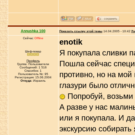
сохранить
Annushka 100
Показать ссылку этой темы
14.04.2005 - 10:42
Ра
Сейчас
Offline
enotik
Я покупала сливки п
Шеф-повар
Профиль
Пошла сейчас специа
Группа: Пользователи
Сообщений: 1 516
Спасибок: 1
противно, но на мой 
Пользователь №: 95
Регистрация: 15.06.2004
Откуда:
Израиль
глазури было отличн
Попробуй, возьми 
А разве у нас малин
или я покупала. И д
экскурсию собирать я