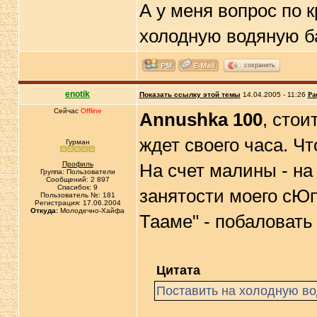
А у меня вопрос по 
холодную водяную ба
сохранить
enotik
Показать ссылку этой темы
14.04.2005 - 11:26
Ра
Сейчас
Offline
Annushka 100
, стои
ждет своего часа. Чт
Гурман
Профиль
На счет малины - на
Группа: Пользователи
Сообщений: 2 897
Спасибок: 9
занятости моего сЮп
Пользователь №: 181
Регистрация: 17.06.2004
Откуда:
Молодечно-Хайфа
Тааме" - побаловат
Цитата
Поставить на холодную во