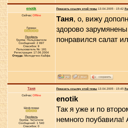
enotik
Показать ссылку этой темы
13.04.2005 - 15:42
Ра
Сейчас
Offline
Таня
, о, вижу допол
здорово зарумянены,
Гурман
Профиль
понравился салат и
Группа: Пользователи
Сообщений: 2 897
Спасибок: 9
Пользователь №: 181
Регистрация: 17.06.2004
Откуда:
Молодечно-Хайфа
сохранить
Таня
Показать ссылку этой темы
13.04.2005 - 15:45
Ра
Сейчас
Offline
enotik
Так я уже и по второ
Шеф-повар
Профиль
немного поубавила! 
Группа: Читатели
Сообщений: 1 540
Спасибок: 0