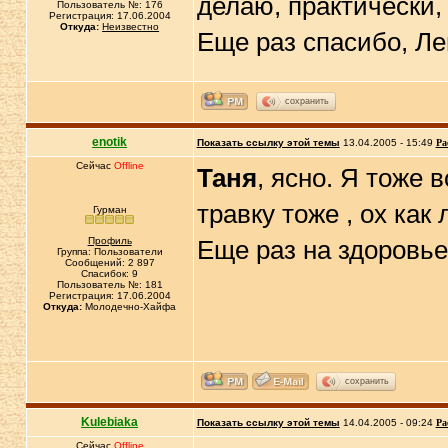
делаю, практически,
Пользователь №: 176
Регистрация: 17.06.2004
Откуда:
Неизвестно
Еще раз спасибо, Ле
сохранить
enotik
Показать ссылку этой темы
13.04.2005 - 15:49
Ра
Сейчас
Offline
Таня
, ясно. Я тоже
травку тоже , ох как
Гурман
Профиль
Еще раз на здоровье
Группа: Пользователи
Сообщений: 2 897
Спасибок: 9
Пользователь №: 181
Регистрация: 17.06.2004
Откуда:
Молодечно-Хайфа
сохранить
Kulebiaka
Показать ссылку этой темы
14.04.2005 - 09:24
Ра
Сейчас
Offline