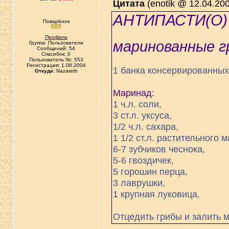
Цитата
(enotik @ 12.04.200
АНТИПАСТИ(О)
Поварёнок
Профиль
маринованные г
Группа: Пользователи
Сообщений: 54
Спасибок: 0
Пользователь №: 553
Регистрация: 1.08.2004
1 банка консервированных
Откуда:
Nazareth
Маринад:
1 ч.л. соли,
3 ст.л. уксуса,
1/2 ч.л. сахара,
1 1/2 ст.л. растительного м
6-7 зубчиков чеснока,
5-6 гвоздичек,
5 горошин перца,
3 лаврушки,
1 крупная луковица.
Отцедить грибы и залить 