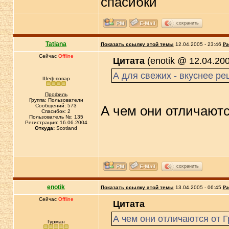
спасибки
сохранить
Tatiana
Показать ссылку этой темы
12.04.2005 - 23:46
Ра
Сейчас
Offline
Цитата
(enotik @ 12.04.200
А для свежих - вкуснее рец
Шеф-повар
Профиль
Группа: Пользователи
Сообщений: 573
А чем они отличаютс
Спасибок: 2
Пользователь №: 135
Регистрация: 16.06.2004
Откуда:
Scotland
сохранить
enotik
Показать ссылку этой темы
13.04.2005 - 06:45
Ра
Сейчас
Offline
Цитата
А чем они отличаются от Г
Гурман