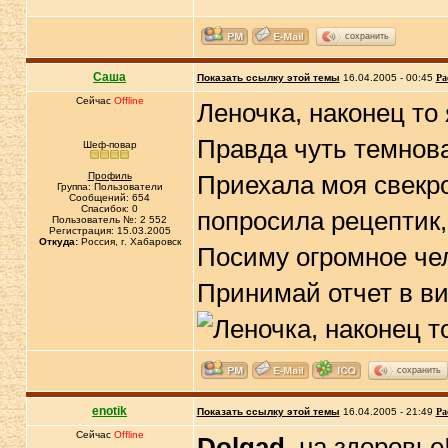
сохранить
Саша
Показать ссылку этой темы
16.04.2005 - 00:45
Ра
Сейчас
Offline
Леночка, наконец то
Правда чуть темнова
Шеф-повар
Профиль
Приехала моя свекро
Группа: Пользователи
Сообщений: 654
Спасибок: 0
попросила рецептик, 
Пользователь №: 2 552
Регистрация: 15.03.2005
Откуда:
Россия, г. Хабаровск
Посиму огромное чел
Принимай отчет в в
сохранить
enotik
Показать ссылку этой темы
16.04.2005 - 21:49
Ра
Сейчас
Offline
Dolgad
, на здоровье