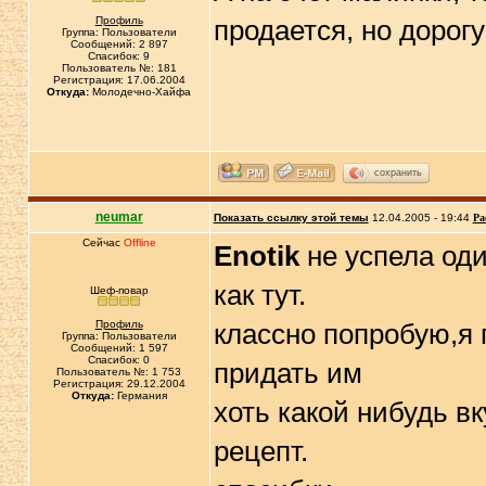
Профиль
продается, но дорог
Группа: Пользователи
Сообщений: 2 897
Спасибок: 9
Пользователь №: 181
Регистрация: 17.06.2004
Откуда:
Молодечно-Хайфа
сохранить
neumar
Показать ссылку этой темы
12.04.2005 - 19:44
Ра
Сейчас
Offline
Enotik
не успела оди
как тут.
Шеф-повар
Профиль
классно попробую,я 
Группа: Пользователи
Сообщений: 1 597
Спасибок: 0
придать им
Пользователь №: 1 753
Регистрация: 29.12.2004
Откуда:
Германия
хоть какой нибудь в
рецепт.