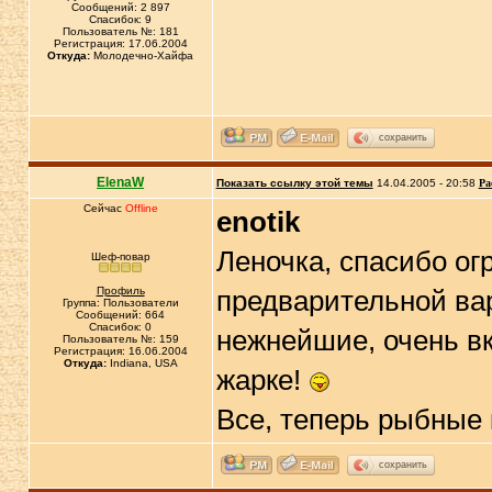
Сообщений: 2 897
Спасибок: 9
Пользователь №: 181
Регистрация: 17.06.2004
Откуда:
Молодечно-Хайфа
сохранить
ElenaW
Показать ссылку этой темы
14.04.2005 - 20:58
Ра
Сейчас
Offline
enotik
Леночка, спасибо ог
Шеф-повар
Профиль
предварительной ва
Группа: Пользователи
Сообщений: 664
Спасибок: 0
нежнейшие, очень вк
Пользователь №: 159
Регистрация: 16.06.2004
Откуда:
Indiana, USA
жарке!
Все, теперь рыбные 
сохранить