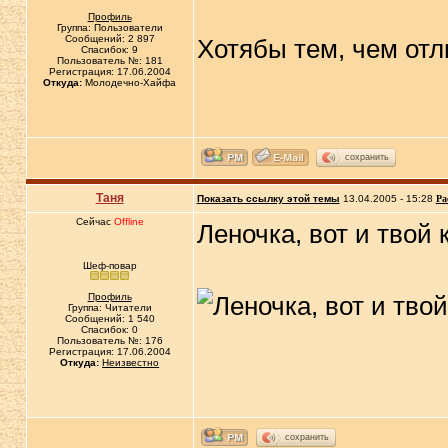
Профиль
Группа: Пользователи
Сообщений: 2 897
Хотябы тем, чем от
Спасибок: 9
Пользователь №: 181
Регистрация: 17.06.2004
Откуда:
Молодечно-Хайфа
сохранить
Таня
Показать ссылку этой темы
13.04.2005 - 15:28
Ра
Сейчас
Offline
Леночка, вот и твой
Шеф-повар
Профиль
Группа: Читатели
Сообщений: 1 540
Спасибок: 0
Пользователь №: 176
Регистрация: 17.06.2004
Откуда:
Неизвестно
сохранить