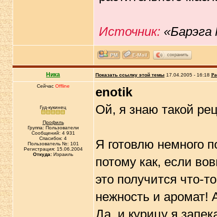
Источник:
«Барэга 
сохранить
Ника
Показать ссылку этой темы
17.04.2005 - 16:18
Ра
Сейчас
Offline
enotik
Ой, я знаю такой рец
Гуд-кукинец
Профиль
Группа: Пользователи
Сообщений: 4 931
Спасибок: 4
Я готовлю немного п
Пользователь №: 101
Регистрация: 15.06.2004
Откуда:
Израиль
потому как, если вов
это получится что-т
нежность и аромат! 
Да, и курицу я запе