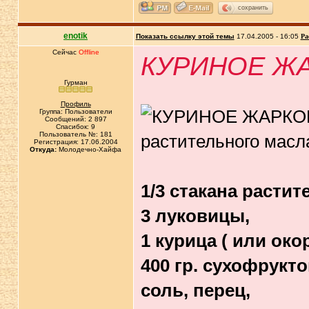
сохранить
enotik
Показать ссылку этой темы
17.04.2005 - 16:05
Ра
Сейчас
Offline
КУРИНОЕ Ж
Гурман
Профиль
Группа: Пользователи
Сообщений: 2 897
Спасибок: 9
Пользователь №: 181
Регистрация: 17.06.2004
Откуда:
Молодечно-Хайфа
1/3 стакана растит
3 луковицы,
1 курица ( или окор
400 гр. сухофрукто
соль, перец,