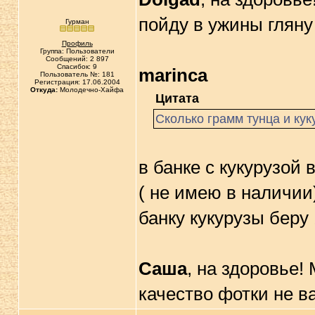
пойду в ужины глян
Гурман
Профиль
Группа: Пользователи
Сообщений: 2 897
Спасибок: 9
marinca
Пользователь №: 181
Регистрация: 17.06.2004
Откуда:
Молодечно-Хайфа
Цитата
Сколько грамм тунца и кук
в банке с кукурузой в
( не имею в наличии
банку кукурузы беру 
Саша
, на здоровье!
качество фотки не в