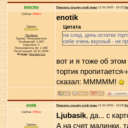
belochka
Показать ссылку этой темы
12.04.2005 - 18:23
Ра
Сейчас
Offline
enotik
Цитата
Гурман
на след. день остатки тор
Профиль
Группа: Пользователи
себе очень вкусный - не п
Сообщений: 2 667
Спасибок: 3
Пользователь №: 1 280
Регистрация: 19.11.2004
Откуда:
Неизвестно
вот и я тоже об это
тортик пропитается
сказал: МММММ!
сохранить
enotik
Показать ссылку этой темы
12.04.2005 - 19:09
Ра
Сейчас
Offline
Ljubasik
, да... с к
А на счет малинки, 
Гурман