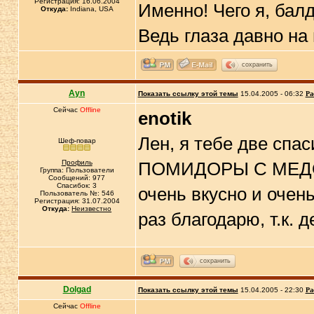
Регистрация: 16.06.2004
Именно! Чего я, бал
Откуда:
Indiana, USA
Ведь глаза давно на
сохранить
Ayn
Показать ссылку этой темы
15.04.2005 - 06:32
Ра
Сейчас
Offline
enotik
Лен, я тебе две спа
Шеф-повар
Профиль
ПОМИДОРЫ С МЕДОМ
Группа: Пользователи
Сообщений: 977
Спасибок: 3
очень вкусно и очен
Пользователь №: 546
Регистрация: 31.07.2004
Откуда:
Неизвестно
раз благодарю, т.к. 
сохранить
Dolgad
Показать ссылку этой темы
15.04.2005 - 22:30
Ра
Сейчас
Offline