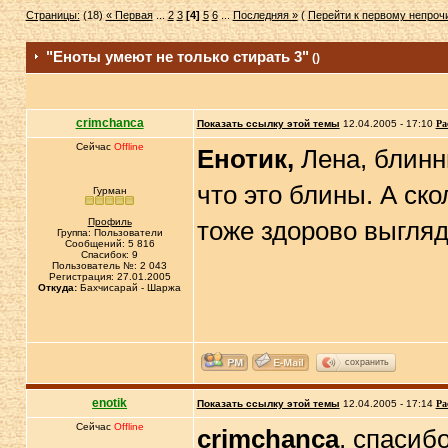
Страницы:
(18)
« Первая
...
2
3
[4]
5
6
...
Последняя »
(
Перейти к первому непро
"Еноты умеют не только стирать 3"
()
crimchanca
Показать ссылку этой темы
12.04.2005 - 17:10
Ра
Сейчас
Offline
Енотик,
Лена, блинны
что это блины. А ск
Гурман
Профиль
тоже здорово выгляд
Группа: Пользователи
Сообщений: 5 816
Спасибок: 9
Пользователь №: 2 043
Регистрация: 27.01.2005
Откуда:
Бахчисарай - Шаржа
сохранить
enotik
Показать ссылку этой темы
12.04.2005 - 17:14
Ра
Сейчас
Offline
crimchanca
, спасибо