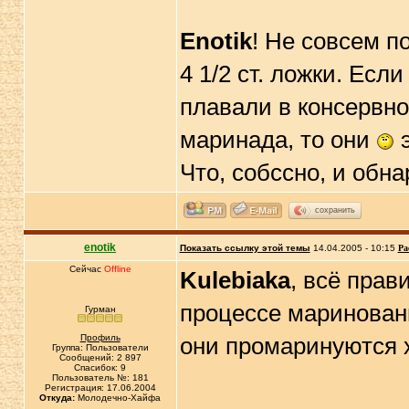
Enotik
! Не совсем п
4 1/2 ст. ложки. Есл
плавали в консервно
маринада, то они
э
Что, собссно, и обн
сохранить
enotik
Показать ссылку этой темы
14.04.2005 - 10:15
Ра
Сейчас
Offline
Kulebiaka
, всё прав
процессе мариновани
Гурман
Профиль
они промаринуются 
Группа: Пользователи
Сообщений: 2 897
Спасибок: 9
Пользователь №: 181
Регистрация: 17.06.2004
Откуда:
Молодечно-Хайфа