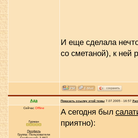
И еще сделала нечто
со сметаной), к ней
сохранить
Ада
Показать ссылку этой темы
7.07.2005 - 16:57
Рас
Сейчас
Offline
А сегодня был
салат
приятно):
Гурман
Профиль
Группа: Пользователи
Сообщений: 2 867