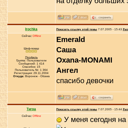
на отделку больших зда
сохранить
Irochka
Показать ссылку этой темы
7.07.2005 - 15:43
Рас
Сейчас
Offline
Emerald
Саша
Шеф-повар
Профиль
Oxana-MONAMI
Группа: Пользователи
Сообщений: 1 414
Спасибок: 15
Ангел
Пользователь №: 1 364
Регистрация: 29.11.2004
Откуда:
Воронеж - Ottawa
спасибо девочки
сохранить
Тигра
Показать ссылку этой темы
7.07.2005 - 15:44
Рас
Сейчас
Offline
У меня сегодня на