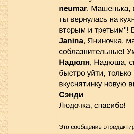
neumar
, Машенька,
ты вернулась на кух
вторым и третьим"! 
Janina
, Яниночка, м
соблазнительные! У
Надюля
, Надюша, с
быстро уйти, только
вкуснятинку новую в
Сэнди
Людочка, спасибо!
Это сообщение отредакти