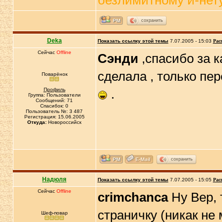
безлимитному и-нету, 
сохранить
Deka
Показать ссылку этой темы
7.07.2005 - 15:03
Рас
Сейчас
Offline
Сэнди
,спасибо за 
сделала , только пе
Поварёнок
Профиль
.
Группа: Пользователи
Сообщений: 71
Спасибок: 0
Пользователь №: 3 487
Регистрация: 15.06.2005
Откуда:
Новороссийск
сохранить
Надюля
Показать ссылку этой темы
7.07.2005 - 15:05
Рас
Сейчас
Offline
crimchanca
Ну Вер, 
страничку (никак не 
Шеф-повар