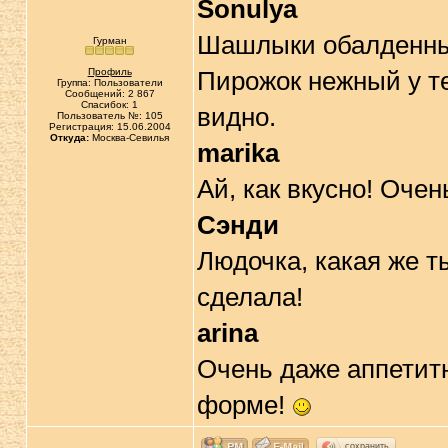
Sonulya
Шашлыки обалденн
Гурман
Профиль
Пирожок нежный у т
Группа: Пользователи
Сообщений: 2 867
Спасибок: 1
видно.
Пользователь №: 105
Регистрация: 15.06.2004
Откуда:
Москва-Севилья
marika
Ай, как вкусно! Очен
Сэнди
Людочка, какая же т
сделала!
arina
Очень даже аппетитн
форме!
сохранить