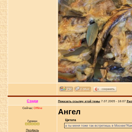
сохранить
Сэнди
Показать ссылку этой темы
7.07.2005 - 16:07
Рас
Сейчас
Offline
Ангел
Цитата
Гурман
а ты меня тоже так встретишь в Москве?Как
Профиль