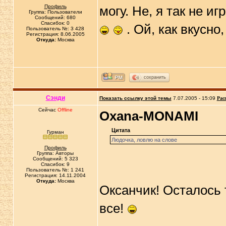
Профиль
могу. Не, я так не и
Группа: Пользователи
Сообщений: 680
Спасибок: 0
. Ой, как вкусно
Пользователь №: 3 428
Регистрация: 8.06.2005
Откуда:
Москва
сохранить
Сэнди
Показать ссылку этой темы
7.07.2005 - 15:09
Рас
Сейчас
Offline
Oxana-MONAMI
Цитата
Гурман
Людочка, ловлю на слове
Профиль
Группа: Авторы
Сообщений: 5 323
Спасибок: 9
Пользователь №: 1 241
Регистрация: 14.11.2004
Откуда:
Москва
Оксанчик! Осталось 
все!