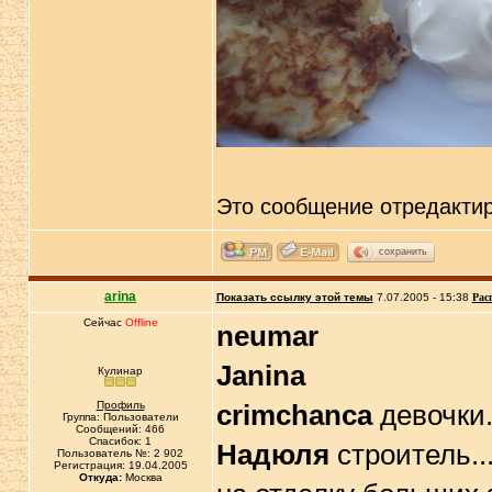
Это сообщение отредакти
сохранить
arina
Показать ссылку этой темы
7.07.2005 - 15:38
Рас
Сейчас
Offline
neumar
Janina
Кулинар
Профиль
crimchanca
девочки...
Группа: Пользователи
Сообщений: 466
Спасибок: 1
Надюля
строитель......
Пользователь №: 2 902
Регистрация: 19.04.2005
Откуда:
Москва