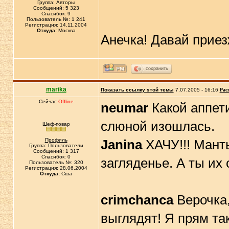
Группа: Авторы
Сообщений: 5 323
Спасибок: 9
Пользователь №: 1 241
Регистрация: 14.11.2004
Откуда:
Москва
Анечка! Давай приез
сохранить
marika
Показать ссылку этой темы
7.07.2005 - 16:16
Рас
Сейчас
Offline
neumar
Какой аппетит
слюной изошлась.
Шеф-повар
Профиль
Janina
ХАЧУ!!! Манты
Группа: Пользователи
Сообщений: 1 317
Спасибок: 0
загляденье. А ты их
Пользователь №: 320
Регистрация: 28.06.2004
Откуда:
Сша
crimchanca
Верочка,
выглядят! Я прям та