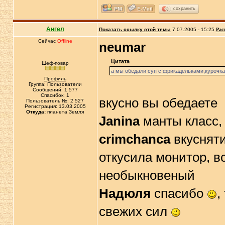
сохранить
Ангел
Показать ссылку этой темы
7.07.2005 - 15:25
Рас
Сейчас
Offline
neumar
Цитата
Шеф-повар
а мы обедали суп с фрикадельками,курочка
Профиль
Группа: Пользователи
Сообщений: 1 577
Спасибок: 1
вкусно вы обедаете
Пользователь №: 2 527
Регистрация: 13.03.2005
Откуда:
планета Земля
Janina
манты класс,
crimchanca
вкусняти
откусила монитор, в
необыкновеный
Надюля
спасибо
,
свежих сил