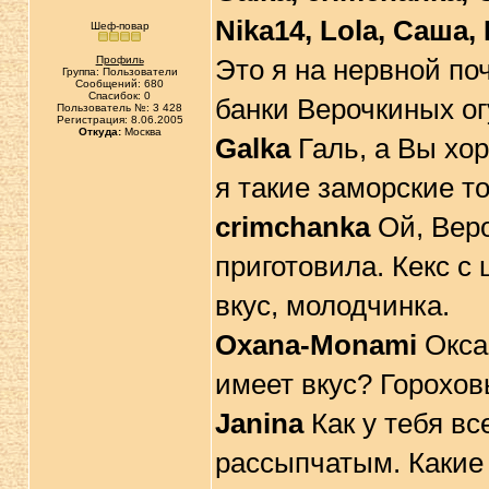
Nika14, Lola, Саша,
Шеф-повар
Профиль
Это я на нервной по
Группа: Пользователи
Сообщений: 680
Спасибок: 0
банки Верочкиных ог
Пользователь №: 3 428
Регистрация: 8.06.2005
Откуда:
Москва
Galka
Галь, а Вы хор
я такие заморские т
crimchanka
Ой, Веро
приготовила. Кекс с
вкус, молодчинка.
Oxana-Monami
Оксан
имеет вкус? Горохо
Janina
Как у тебя вс
рассыпчатым. Какие 