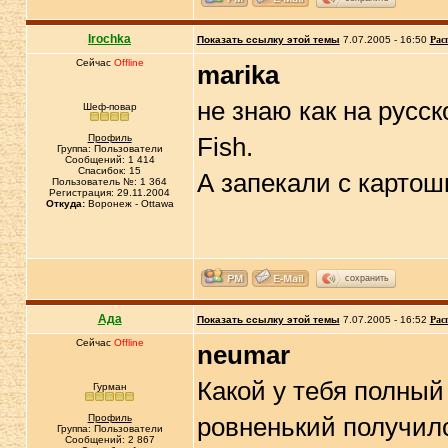
Irochka
Показать ссылку этой темы
7.07.2005 - 16:50
Рас
Сейчас
Offline
marika
не знаю как на русск
Шеф-повар
Профиль
Fish.
Группа: Пользователи
Сообщений: 1 414
Спасибок: 15
А запекали с карто
Пользователь №: 1 364
Регистрация: 29.11.2004
Откуда:
Воронеж - Ottawa
сохранить
Ада
Показать ссылку этой темы
7.07.2005 - 16:52
Рас
Сейчас
Offline
neumar
Какой у тебя полный
Гурман
Профиль
ровненький получил
Группа: Пользователи
Сообщений: 2 867