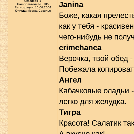
Спасибок: 1
Janina
Пользователь №: 105
Регистрация: 15.06.2004
Откуда:
Москва-Севилья
Боже, какая прелесть
как у тебя - красиве
чего-нибудь не полу
crimchanca
Верочка, твой обед 
Побежала копировать 
Ангел
Кабачковые оладьи -
легко для желудка.
Тигра
Красота! Салатик та
А вкусно как!