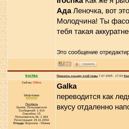
Irochka
Как же я рыб
Ада
Леночка, вот это
Молодчина! Ты фасо
тебя такая аккуратн
Это сообщение отредакти
сохранить
Irochka
Показать ссылку этой темы
7.07.2005 - 17:03
Рас
Сейчас
Offline
Galka
переводится как ледя
Шеф-повар
Профиль
вкусу отдаленно нап
Группа: Пользователи
Сообщений: 1 414
Спасибок: 15
Пользователь №: 1 364
Регистрация: 29.11.2004
Откуда:
Воронеж - Ottawa