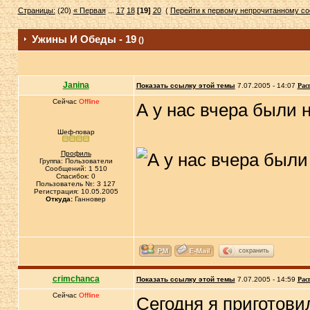
Страницы:
(20)
« Первая
...
17
18
[19]
20
(
Перейти к первому непрочитанному с
Ужины И Обеды - 19
()
Janina
Показать ссылку этой темы
7.07.2005 - 14:07
Рас
Сейчас
Offline
А у нас вчера были 
Шеф-повар
Профиль
Группа: Пользователи
Сообщений: 1 510
Спасибок: 0
Пользователь №: 3 127
Регистрация: 10.05.2005
Откуда:
Ганновер
сохранить
crimchanca
Показать ссылку этой темы
7.07.2005 - 14:59
Рас
Сейчас
Offline
Сегодня я приготов