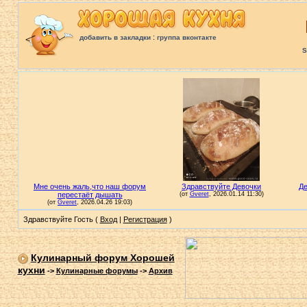
:
добавить в закладки
группа вконтакте
S
Здравствуйте Гость (
Вход
|
Регистрация
)
Кулинарный форум Хорошей
кухни
->
Кулинарные форумы
->
Архив