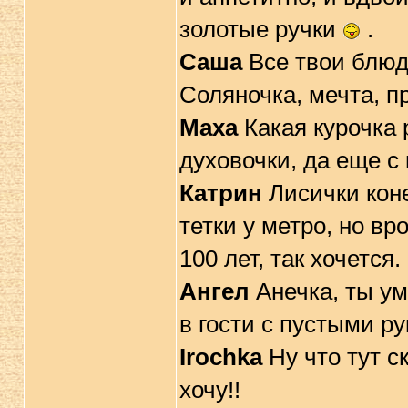
золотые ручки
.
Саша
Все твои блюд
Соляночка, мечта, п
Маха
Какая курочка 
духовочки, да еще с
Катрин
Лисички коне
тетки у метро, но вр
100 лет, так хочется.
Ангел
Анечка, ты ум
в гости с пустыми р
Irochka
Ну что тут с
хочу!!