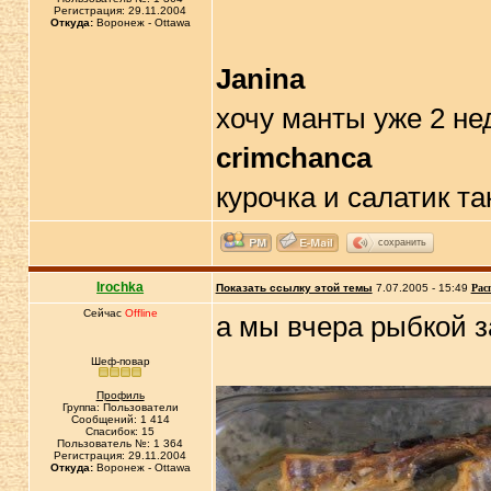
Регистрация: 29.11.2004
Откуда:
Воронеж - Ottawa
Janina
хочу манты уже 2 не
crimchanca
курочка и салатик та
сохранить
Irochka
Показать ссылку этой темы
7.07.2005 - 15:49
Рас
Сейчас
Offline
а мы вчера рыбкой 
Шеф-повар
Профиль
Группа: Пользователи
Сообщений: 1 414
Спасибок: 15
Пользователь №: 1 364
Регистрация: 29.11.2004
Откуда:
Воронеж - Ottawa