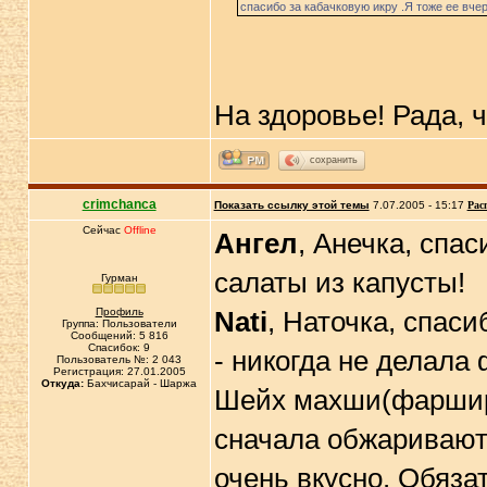
спасибо за кабачковую икру .Я тоже ее вче
На здоровье! Рада, 
сохранить
crimchanca
Показать ссылку этой темы
7.07.2005 - 15:17
Рас
Сейчас
Offline
Ангел
, Анечка, спас
салаты из капусты!
Гурман
Профиль
Nati
, Наточка, спаси
Группа: Пользователи
Сообщений: 5 816
Спасибок: 9
- никогда не делала
Пользователь №: 2 043
Регистрация: 27.01.2005
Откуда:
Бахчисарай - Шаржа
Шейх махши(фаршир
сначала обжаривают
очень вкусно. Обяза