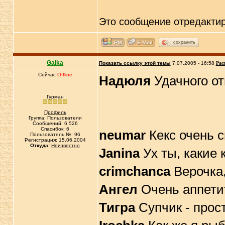
Это сообщение отредакти
сохранить
Galka
Показать ссылку этой темы
7.07.2005 - 16:58
Рас
Сейчас
Offline
Надюля
Удачного от
Гурман
Профиль
Группа: Пользователи
Сообщений: 6 526
Спасибок: 6
neumar
Кекс очень 
Пользователь №: 96
Регистрация: 15.06.2004
Откуда:
Неизвестно
Janina
Ух ты, какие 
crimchanca
Верочка,
Ангел
Очень аппети
Тигра
Супчик - прос