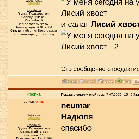
Шеф-повар
Профиль
Группа: Пользователи
Сообщений: 662
Спасибок: 0
и салат
Лисий хвос
Пользователь №: 578
Регистрация: 6.08.2004
Откуда:
губерния Вологодская,
славный город Череповец
Это сообщение отредакти
Irochka
Показать ссылку этой темы
7.07.2005 - 15:45
Рас
Сейчас
Offline
neumar
Надюля
Шеф-повар
Профиль
спасибо
Группа: Пользователи
Сообщений: 1 414
Спасибок: 15
Пользователь №: 1 364