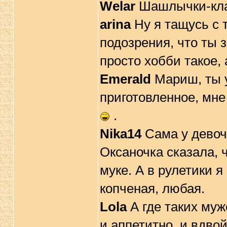
Welar
Шашлычки-клас
arina
Ну я тащусь с 
подозрения, что ты 
просто хобби такое, 
Emerald
Мариш, ты у
приготовленное, мне
.
Nika14
Сама у девоче
Оксаночка сказала, 
муке. А в рулетики 
копченая, любая.
Lola
А где таких муж
и аппетитно, и вдво