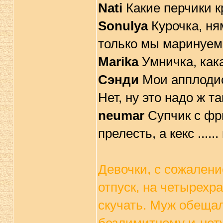
Nati
Какие перчики к
Sonulya
Курочка, ня
только мы маринуем
Marika
Умничка, как
Сэнди
Мои апплодис
Нет, ну это надо ж так
neumar
Супчик с фр
прелесть, а кекс ....
Девочки, с сожален
отпуск, на четырехра
скучать. Муж обещал