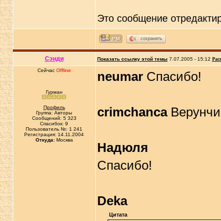
Это сообщение отредакти
сохранить
Сэнди
Показать ссылку этой темы
7.07.2005 - 15:12
Рас
Сейчас
Offline
neumar
Спасибо!
Гурман
Профиль
crimchanca
Верунчик
Группа: Авторы
Сообщений: 5 323
Спасибок: 9
Пользователь №: 1 241
Регистрация: 14.11.2004
Откуда:
Москва
Надюля
Спасибо!
Deka
Цитата