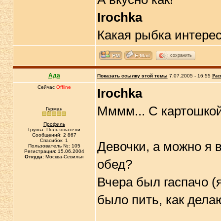
Irochka
Какая рыбка интерес
сохранить
Ада
Показать ссылку этой темы
7.07.2005 - 16:55
Рас
Сейчас
Offline
Irochka
Мммм... С картошкой
Гурман
Профиль
Группа: Пользователи
Сообщений: 2 867
Спасибок: 1
Девочки, а можно я 
Пользователь №: 105
Регистрация: 15.06.2004
Откуда:
Москва-Севилья
обед?
Вчера был гаспачо (
было пить, как дела