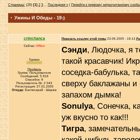
Страницы:
(20)
[1]
2
3
...
Последняя »
(
Перейти к первому непрочитанному сооб
Ужины И Обеды - 19
()
crimchanca
Показать ссылку этой темы
23.06.2005 - 19:13
Ра
Сейчас
Offline
Сэнди
, Людочка, я
такой красавчик! Ик
Гурман
Профиль
соседка-бабулька, т
Группа: Пользователи
Сообщений: 5 816
Спасибок: 9
сверху баклажаны и 
Пользователь №: 2 043
Регистрация: 27.01.2005
Откуда:
Бахчисарай - Шаржа
запахом дымка!
Sonulya
, Сонечка, к
уж вкусно то как!!!
Тигра
, замечательны
какой-нибудь тарело