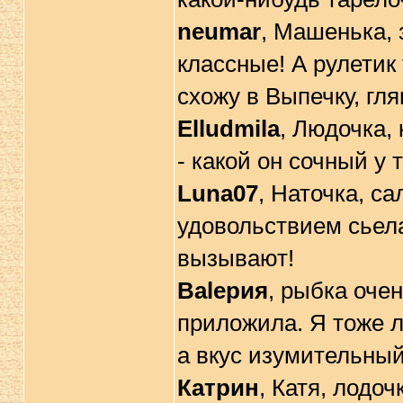
neumar
, Машенька, 
классные! А рулетик 
схожу в Выпечку, гля
Elludmila
, Людочка,
- какой он сочный у 
Luna07
, Наточка, с
удовольствием сьела
вызывают!
Вalерия
, рыбка очен
приложила. Я тоже л
а вкус изумительный
Катрин
, Катя, лодо