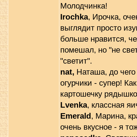
Молодчинка!
Irochka
, Ирочка, оч
выглядит просто изу
больше нравится, че
помешал, но "не све
"светит".
nat,
Наташа, до чего
огурчики - супер! Ка
картошечку рядышко
Lvenka
, классная яи
Emerald
, Марина, кр
очень вкусное - я то