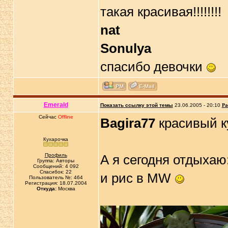
такая красивая!!!!!!!!
nat
Sonulya
спасибо девочки
Emerald
Показать ссылку этой темы
23.06.2005 - 20:10
Ра
Сейчас
Offline
Bagira77
красивый к
Кухарочка
Профиль
А я сегодня отдыхаю
Группа: Авторы
Сообщений: 4 092
Спасибок: 22
и рис в MW
Пользователь №: 464
Регистрация: 18.07.2004
Откуда:
Москва