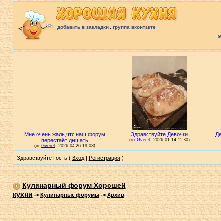
:
добавить в закладки
группа вконтакте
S
Здравствуйте Гость (
Вход
|
Регистрация
)
Кулинарный форум Хорошей
кухни
->
Кулинарные форумы
->
Архив