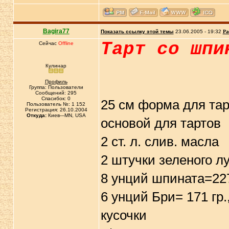
Bagira77
Показать ссылку этой темы
23.06.2005 - 19:32
Ра
Тарт со шпи
Сейчас
Offline
Кулинар
Профиль
Группа: Пользователи
Сообщений: 295
Спасибок: 0
25 см форма для тар
Пользователь №: 1 152
Регистрация: 26.10.2004
Откуда:
Киев---MN, USA
основой для тартов
2 ст. л. слив. масла
2 штучки зеленого л
8 унций шпината=227
6 унций Бри= 171 гр
кусочки