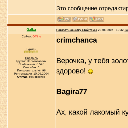
Это сообщение отредакти
Galka
Показать ссылку этой темы
23.06.2005 - 19:32
Ра
Сейчас
Offline
crimchanca
Гурман
Профиль
Верочка, у тебя золо
Группа: Пользователи
Сообщений: 6 526
Спасибок: 6
здорово!
Пользователь №: 96
Регистрация: 15.06.2004
Откуда:
Неизвестно
Bagira77
Ах, какой лакомый к