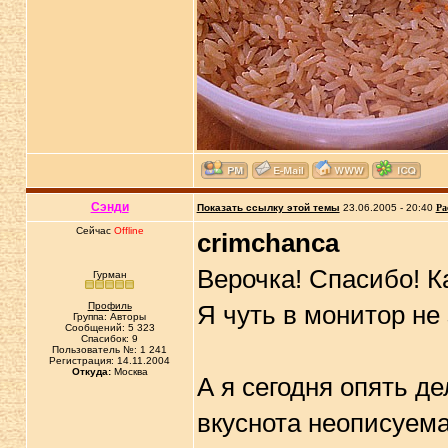
Сэнди
Показать ссылку этой темы
23.06.2005 - 20:40
Ра
Сейчас
Offline
crimchanca
Верочка! Спасибо! К
Гурман
Профиль
Я чуть в монитор не
Группа: Авторы
Сообщений: 5 323
Спасибок: 9
Пользователь №: 1 241
Регистрация: 14.11.2004
Откуда:
Москва
А я сегодня опять д
вкуснота неописуема