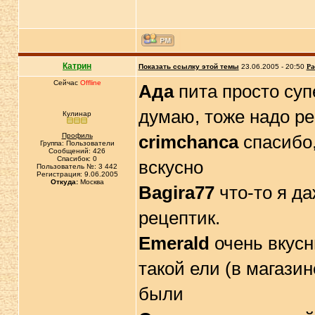
Катрин
Показать ссылку этой темы
23.06.2005 - 20:50
Ра
Сейчас
Offline
Ада
пита просто суп
думаю, тоже надо р
Кулинар
Профиль
crimchanca
спасибо,
Группа: Пользователи
Сообщений: 426
Спасибок: 0
вскусно
Пользователь №: 3 442
Регистрация: 9.06.2005
Откуда:
Москва
Bagira77
что-то я да
рецептик.
Emerald
очень вкусн
такой ели (в магази
были