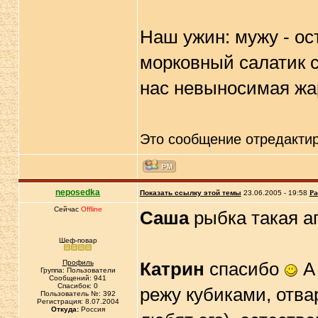
Наш ужин: мужу - ос
морковный салатик с
нас невыносимая жар
Это сообщение отредакти
neposedka
Показать ссылку этой темы
23.06.2005 - 19:58
Ра
Сейчас
Offline
Саша
рыбка такая апп
Шеф-повар
Профиль
Катрин
спасибо
А 
Группа: Пользователи
Сообщений: 941
Спасибок: 0
режу кубиками, отва
Пользователь №: 392
Регистрация: 8.07.2004
Откуда:
Россия