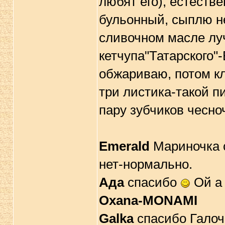
любят его), естестве
бульонный, сыплю н
сливочном масле луч
кетчупа"Татарского"
обжариваю, потом кл
три листика-такой п
пару зубчиков чесно
Emerald
Мариночка с
нет-нормально.
Ада
спасибо
Ой а 
Oxana-MONAMI
Galka
спасибо Галоч