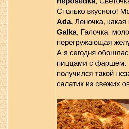
neposedka
, Светочк
Столько вкусного! М
Ada,
Леночка, какая 
Galka
, Галочка, моло
перегружающая желу
А я сегодня обошла
пиццами с фаршем. С
получился такой нез
сaлатик из свежих о