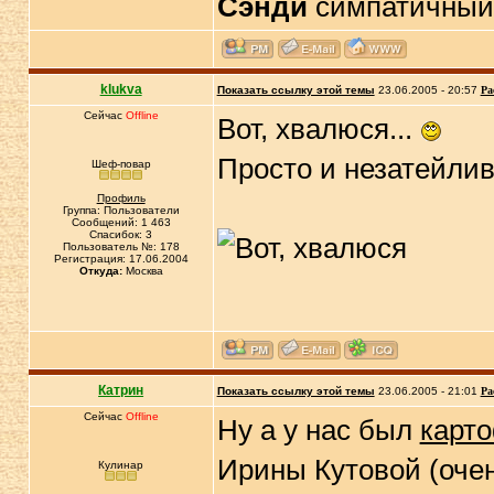
Сэнди
симпатичный 
klukva
Показать ссылку этой темы
23.06.2005 - 20:57
Ра
Сейчас
Offline
Вот, хвалюся...
Просто и незатейлив
Шеф-повар
Профиль
Группа: Пользователи
Сообщений: 1 463
Спасибок: 3
Пользователь №: 178
Регистрация: 17.06.2004
Откуда:
Москва
Катрин
Показать ссылку этой темы
23.06.2005 - 21:01
Ра
Сейчас
Offline
Ну а у нас был
карто
Ирины Кутовой (очен
Кулинар