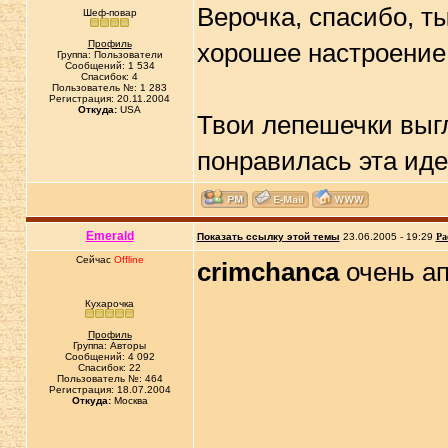
Верочка, спасибо, т
Шеф-повар
Профиль
хорошее настроение
Группа: Пользователи
Сообщений: 1 534
Спасибок: 4
Пользователь №: 1 283
Регистрация: 20.11.2004
Откуда:
USA
Твои лепешечки выг
понравилась эта иде
Emerald
Показать ссылку этой темы
23.06.2005 - 19:29
Ра
Сейчас
Offline
crimchanca
очень а
Кухарочка
Профиль
Группа: Авторы
Сообщений: 4 092
Спасибок: 22
Пользователь №: 464
Регистрация: 18.07.2004
Откуда:
Москва