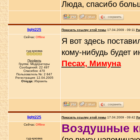
Люда, спасибо бол
сохранить
light225
Показать ссылку этой темы
17.04.2009 - 09:11
Ра
Сейчас
Offline
Я вот здесь постав
кому-нибудь будет и
гуд-куковка
Профиль
Песах, Мимуна
Группа: Модераторы
Сообщений: 22 497
Спасибок: 470
Пользователь №: 2 847
Регистрация: 12.04.2005
Откуда:
Израиль
сохранить
light225
Показать ссылку этой темы
17.04.2009 - 09:42
Ра
Воздушные к
Сейчас
Offline
(по вкусу напоминаю
гуд-куковка