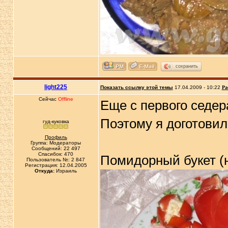
сохранить
light225
Показать ссылку этой темы
17.04.2009 - 10:22
Ра
Сейчас
Offline
Еще с первого седер
Поэтому я доготовила
гуд-куковка
Профиль
Группа: Модераторы
Сообщений: 22 497
Спасибок: 470
Помидорный букет (
Пользователь №: 2 847
Регистрация: 12.04.2005
Откуда:
Израиль