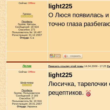
Сейчас
Offline
light225
О Люся появилась и
Гурман
Профиль
точно глаза разбега
Группа: Авторы
Сообщений: 18 924
Спасибок: 271
Пользователь №: 16 467
Регистрация: 31.12.2007
Откуда:
C-a
сохранить
Лелик
Показать ссылку этой темы
14.04.2009 - 17:25
Ра
Сейчас
Offline
light225
Люсичка, тарелочки
Шеф-повар
Профиль
рецептиков.
Группа: Пользователи
Сообщений: 2 165
Спасибок: 57
Пользователь №: 10 916
Регистрация: 29.01.2007
Откуда:
Украина