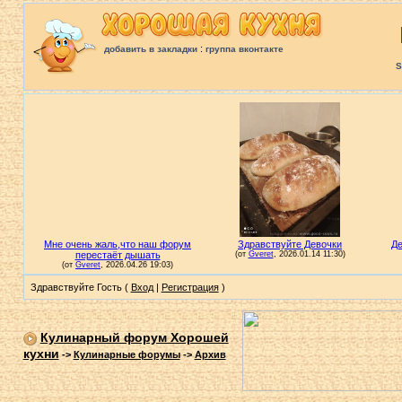
:
добавить в закладки
группа вконтакте
S
Здравствуйте Гость (
Вход
|
Регистрация
)
Кулинарный форум Хорошей
кухни
->
Кулинарные форумы
->
Архив