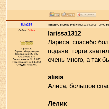
сохранить
light225
Показать ссылку этой темы
17.04.2009 - 09:09
Ра
Сейчас
Offline
larissa1312
Лариса, спасибо бо
гуд-куковка
Профиль
подаче, торта хвати
Группа: Модераторы
Сообщений: 22 497
Спасибок: 470
очень много, а так 
Пользователь №: 2 847
Регистрация: 12.04.2005
Откуда:
Израиль
alisia
Алиса, большое спа
Лелик