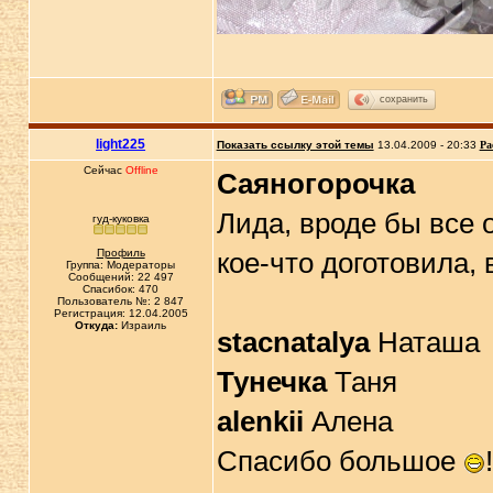
сохранить
light225
Показать ссылку этой темы
13.04.2009 - 20:33
Ра
Сейчас
Offline
Саяногорочка
Лида, вроде бы все 
гуд-куковка
Профиль
кое-что доготовила,
Группа: Модераторы
Сообщений: 22 497
Спасибок: 470
Пользователь №: 2 847
Регистрация: 12.04.2005
Откуда:
Израиль
stacnatalya
Наташа
Тунечка
Таня
alenkii
Алена
Спасибо большое