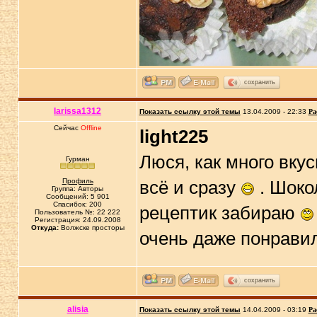
сохранить
larissa1312
Показать ссылку этой темы
13.04.2009 - 22:33
Ра
Сейчас
Offline
light225
Люся, как много вкус
Гурман
Профиль
всё и сразу
. Шоко
Группа: Авторы
Сообщений: 5 901
Спасибок: 200
рецептик забираю
Пользователь №: 22 222
Регистрация: 24.09.2008
Откуда:
Волжске просторы
очень даже понрави
сохранить
alisia
Показать ссылку этой темы
14.04.2009 - 03:19
Ра