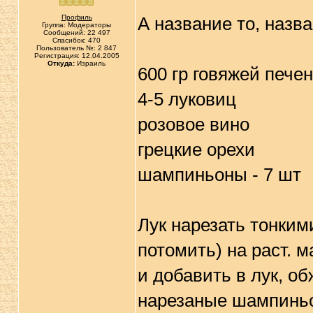
Профиль
А название то, назв
Группа: Модераторы
Сообщений: 22 497
Спасибок: 470
Пользователь №: 2 847
Регистрация: 12.04.2005
Откуда:
Израиль
600 гр говяжей пече
4-5 луковиц
розовое вино
грецкие орехи
шампиньоны - 7 шт
Лук нарезать тонким
потомить) на раст. 
и добавить в лук, о
нарезаные шампиньон