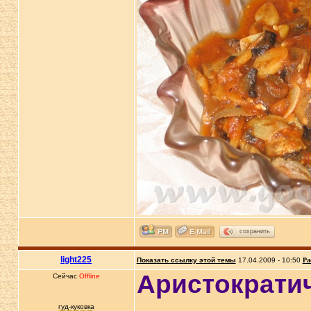
сохранить
light225
Показать ссылку этой темы
17.04.2009 - 10:50
Ра
Аристократич
Сейчас
Offline
гуд-куковка