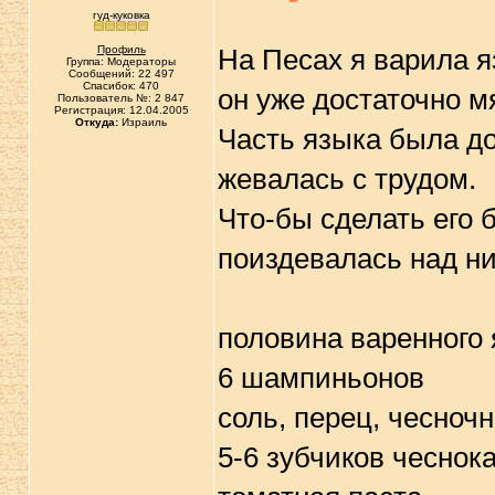
гуд-куковка
Профиль
На Песах я варила я
Группа: Модераторы
Сообщений: 22 497
Спасибок: 470
он уже достаточно мя
Пользователь №: 2 847
Регистрация: 12.04.2005
Откуда:
Израиль
Часть языка была до
жевалась с трудом.
Что-бы сделать его 
поиздевалась над ни
половина варенного
6 шампиньонов
соль, перец, чесноч
5-6 зубчиков чеснок