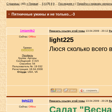
Страницы:
(40)
« Первая
...
5
6
[7]
8
9
...
Последняя »
(
Перейти к первому непро
Пятничные ужины и не только...-3
1miamlik2
Показать ссылку этой темы
13.04.2009 - 20:12
Ра
Сейчас
Offline
light225
Люся сколько всего 
Гурман
Профиль
Группа: Авторы
Сообщений: 3 315
Спасибок: 54
Пользователь №: 19 032
Регистрация: 18.04.2008
Откуда:
USA, VA
сохранить
light225
Показать ссылку этой темы
13.04.2009 - 20:28
Ра
Салат "Весна
Сейчас
Offline