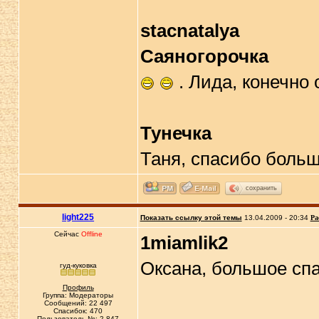
stacnatalya
Саяногорочка
. Лида, конечно
Тунечка
Таня, спасибо боль
сохранить
light225
Показать ссылку этой темы
13.04.2009 - 20:34
Ра
Сейчас
Offline
1miamlik2
Оксана, большое сп
гуд-куковка
Профиль
Группа: Модераторы
Сообщений: 22 497
Спасибок: 470
Пользователь №: 2 847