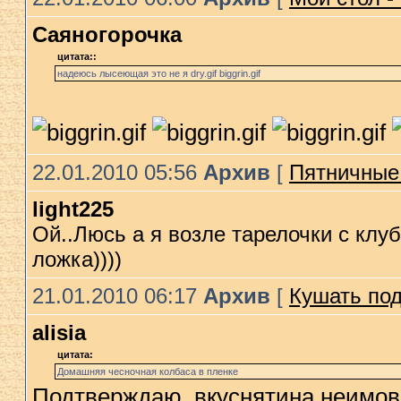
Саяногорочка
цитата::
надеюсь лысеющая это не я dry.gif biggrin.gif
22.01.2010 05:56
Архив
[
Пятничные 
light225
Ой..Люсь а я возле тарелочки с клу
ложка))))
21.01.2010 06:17
Архив
[
Кушать под
alisia
цитата:
Домашняя чесночная колбаса в пленке
Подтверждаю, вкуснятина неимове