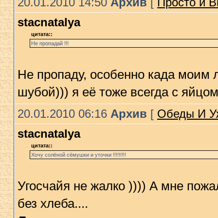
20.01.2010 14:50
Архив
[
Просто и В
stacnatalya
цитата::
Не пропадай !!!
Не пропаду, особенно када моим 
шубой))) я её тоже всегда с яйцом
20.01.2010 06:16
Архив
[
Обеды И У
stacnatalya
цитата::
Хочу солёной сёмушки и уточки !!!!!!!!!
Угосчайя не жалко )))) А мне пожа
без хлеба....