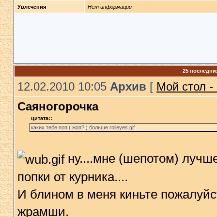
Увлечения
Нет информации
25 последни
12.02.2010 10:05
Архив
[
Мой стол -
Саяногорочка
цитата::
каких тебе поп ( жоп? ) больше rolleyes.gif
ну....мне (шепотом) лучш
попки от курника....
И блином в меня киньте пожалуйст
жрамши.