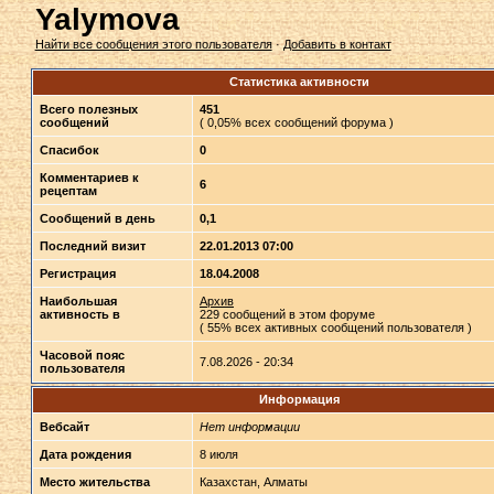
Yalymova
Найти все сообщения этого пользователя
·
Добавить в контакт
Статистика активности
Всего полезных
451
сообщений
( 0,05% всех сообщений форума )
Спасибок
0
Комментариев к
6
рецептам
Сообщений в день
0,1
Последний визит
22.01.2013 07:00
Регистрация
18.04.2008
Наибольшая
Архив
активность в
229 сообщений в этом форуме
( 55% всех активных сообщений пользователя )
Часовой пояс
7.08.2026 - 20:34
пользователя
Информация
Вебсайт
Нет информации
Дата рождения
8 июля
Место жительства
Казахстан, Алматы