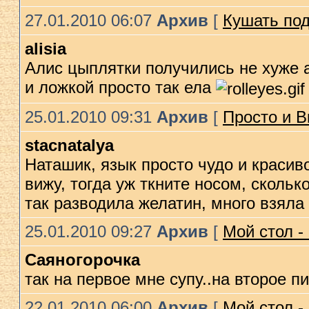
27.01.2010 06:07
Архив
[
Кушать под
alisia
Алис цыплятки получились не хуже а 
и ложкой просто так ела
25.01.2010 09:31
Архив
[
Просто и В
stacnatalya
Наташик, язык просто чудо и красиво
вижу, тогда уж ткните носом, скольк
так разводила желатин, много взяла и
25.01.2010 09:27
Архив
[
Мой стол -
Саяногорочка
так на первое мне супу..на второе пи
22.01.2010 06:00
Архив
[
Мой стол -