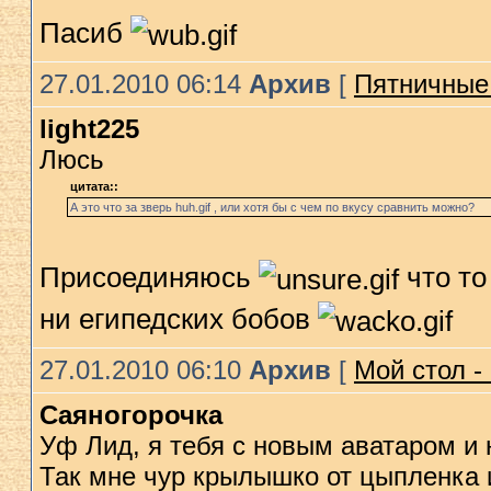
Пасиб
27.01.2010 06:14
Архив
[
Пятничные 
light225
Люсь
цитата::
А это что за зверь huh.gif , или хотя бы с чем по вкусу сравнить можно?
Присоединяюсь
что то
ни египедских бобов
27.01.2010 06:10
Архив
[
Мой стол -
Саяногорочка
Уф Лид, я тебя с новым аватаром и н
Так мне чур крылышко от цыпленка 