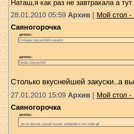
Наташ,я как раз не завтракала а тут
28.01.2010 05:59
Архив
[
Мой стол -
Саяногорочка
цитата::
Селедка под шубой в канапе
цитата::
Грибы под шубой
Столько вкуснейшей закуски..а вы
27.01.2010 15:09
Архив
[
Мой стол -
Саяногорочка
цитата::
да не против, кушай кушай, набирайся сил smile.gif