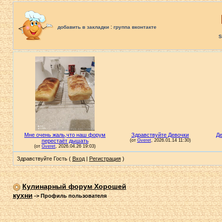
:
добавить в закладки
группа вконтакте
S
Здравствуйте Гость (
Вход
|
Регистрация
)
Кулинарный форум Хорошей
кухни
->
Профиль пользователя