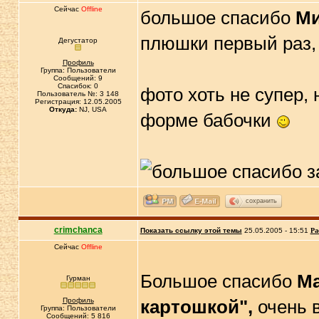
Сейчас
Offline
большое спасибо
М
плюшки первый раз,
Дегустатор
Профиль
Группа: Пользователи
Сообщений: 9
Спасибок: 0
фото хоть не супер,
Пользователь №: 3 148
Регистрация: 12.05.2005
Откуда:
NJ, USA
форме бабочки
сохранить
crimchanca
Показать ссылку этой темы
25.05.2005 - 15:51
Ра
Сейчас
Offline
Большое спасибо
М
Гурман
Профиль
картошкой",
очень 
Группа: Пользователи
Сообщений: 5 816