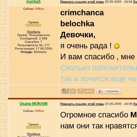
marina5
Показать ссылку этой темы
25.05.2005 - 18:54
Ра
Сейчас
Offline
crimchanca
belochka
Гурман
Профиль
Девочки,
Группа: Пользователи
Сообщений: 2 898
Спасибок: 7
я очень рада !
Пользователь №: 177
Регистрация: 17.06.2004
Откуда:
Germany
И вам спасибо , мне 
Сколько положительн
так и хочется еще че
сохранить
Oxana-MONAMI
Показать ссылку этой темы
25.05.2005 - 18:56
Ра
Сейчас
Offline
Огромное спасибо
М
нам они так нравятся
Гурман
Профиль