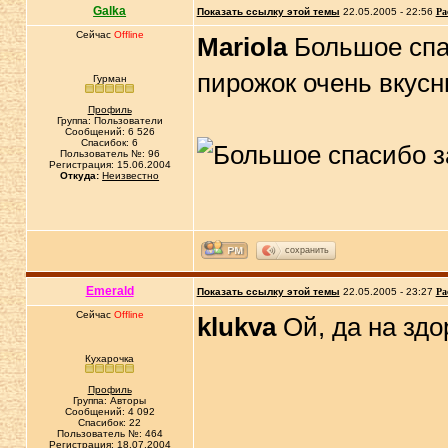
Galka
Показать ссылку этой темы
22.05.2005 - 22:56
Ра
Сейчас
Offline
Mariola
Большое спа
пирожок очень вкус
Гурман
Профиль
Группа: Пользователи
Сообщений: 6 526
Спасибок: 6
Пользователь №: 96
Регистрация: 15.06.2004
Откуда:
Неизвестно
сохранить
Emerald
Показать ссылку этой темы
22.05.2005 - 23:27
Ра
Сейчас
Offline
klukva
Ой, да на здо
Кухарочка
Профиль
Группа: Авторы
Сообщений: 4 092
Спасибок: 22
Пользователь №: 464
Регистрация: 18.07.2004