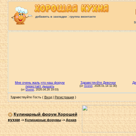
:
добавить в закладки
группа вконтакте
S
Здравствуйте Гость (
Вход
|
Регистрация
)
Кулинарный форум Хорошей
кухни
->
Кулинарные форумы
->
Архив