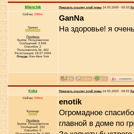
Milenchik
Показать ссылку этой темы
24.05.2005 - 05:33
Ра
Сейчас
Offline
GanNa
На здоровье! я очень
Гурман
Профиль
Группа: Пользователи
Сообщений: 3 606
Спасибок: 2
Пользователь №: 462
Регистрация: 18.07.2004
Откуда:
Kiev-New York
сохранить
Koka
Показать ссылку этой темы
24.05.2005 - 09:53
Ра
Сейчас
Offline
enotik
Огромадное спасибо 
Кулинар
Профиль
главной в доме по г
Группа: Пользователи
Сообщений: 152
Спасибок: 0
Пользователь №: 3 260