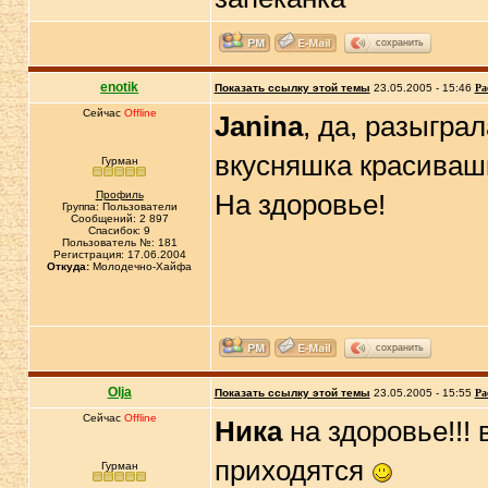
сохранить
enotik
Показать ссылку этой темы
23.05.2005 - 15:46
Ра
Сейчас
Offline
Janina
, да, разыгра
вкусняшка красиваш
Гурман
Профиль
На здоровье!
Группа: Пользователи
Сообщений: 2 897
Спасибок: 9
Пользователь №: 181
Регистрация: 17.06.2004
Откуда:
Молодечно-Хайфа
сохранить
Olja
Показать ссылку этой темы
23.05.2005 - 15:55
Ра
Сейчас
Offline
Ника
на здоровье!!! 
приходятся
Гурман