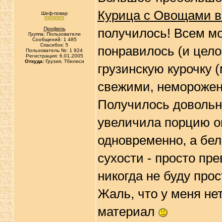
Курица с Овощами в
Шеф-повар
Профиль
получилось! Всем м
Группа: Пользователи
Сообщений: 1 485
Спасибок: 5
понравилось (и цело
Пользователь №: 1 824
Регистрация: 6.01.2005
Откуда:
Грузия, Тбилиси
грузинскую курочку 
свежими, немороженн
Получилось довольно
увеличила порцию о
одновременно, а бел
сухости - просто пр
никогда не буду про
Жаль, что у меня не
материал