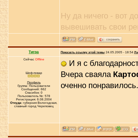
Ну да ничего - вот 
вывешивать свои рец
сохранить
Тигра
Показать ссылку этой темы
24.05.2005 - 18:54
Ра
Сейчас
Offline
И я с благодарност
Вчера сваяла
Карто
Шеф-повар
Профиль
оченно понравилось.
Группа: Пользователи
Сообщений: 662
Спасибок: 0
Пользователь №: 578
Регистрация: 6.08.2004
Откуда:
губерния Вологодская,
славный город Череповец