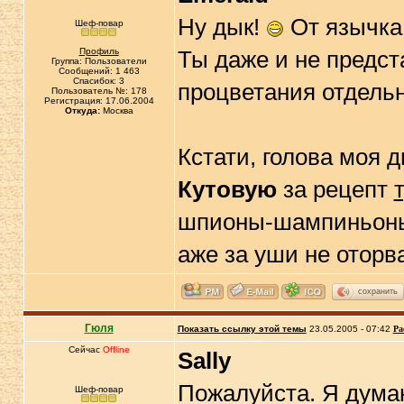
Ну дык!
От язычка 
Шеф-повар
Профиль
Ты даже и не предст
Группа: Пользователи
Сообщений: 1 463
Спасибок: 3
процветания отдельн
Пользователь №: 178
Регистрация: 17.06.2004
Откуда:
Москва
Кстати, голова моя
Кутовую
за рецепт
шпионы-шампиньоны,
аже за уши не оторва
сохранить
Гюля
Показать ссылку этой темы
23.05.2005 - 07:42
Ра
Сейчас
Offline
Sally
Пожалуйста. Я дума
Шеф-повар