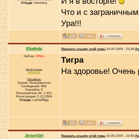
И я в восторге!
Откуда:
Germany
Что и с заграничным
Ура!!!
сохранить
Elludmila
Показать ссылку этой темы
24.05.2005 - 23:36
Ра
Сейчас
Offline
Тигра
На здоровье! Очень
Шеф-повар
Профиль
Группа: Пользователи
Сообщений: 956
Спасибок: 0
Пользователь №: 1 431
Регистрация: 2.12.2004
Откуда:
Latvia/Riga
сохранить
JerseyGirl
Показать ссылку этой темы
24.05.2005 - 23:56
Ра