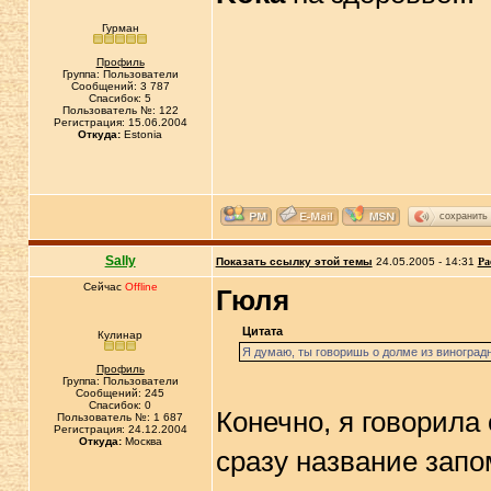
Гурман
Профиль
Группа: Пользователи
Сообщений: 3 787
Спасибок: 5
Пользователь №: 122
Регистрация: 15.06.2004
Откуда:
Estonia
сохранить
Sally
Показать ссылку этой темы
24.05.2005 - 14:31
Ра
Сейчас
Offline
Гюля
Цитата
Кулинар
Я думаю, ты говоришь о долме из виноград
Профиль
Группа: Пользователи
Сообщений: 245
Спасибок: 0
Конечно, я говорила 
Пользователь №: 1 687
Регистрация: 24.12.2004
Откуда:
Москва
сразу название запо