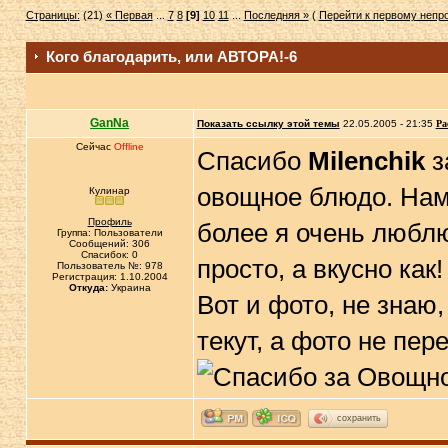
Страницы:
(21)
« Первая
...
7
8
[9]
10
11
...
Последняя »
(
Перейти к первому неп
Кого благодарить, или АВТОРА!-6
GanNa
Показать ссылку этой темы
22.05.2005 - 21:35
Ра
Сейчас
Offline
Спасибо
Milenchik
з
овощное блюдо. Нам 
Кулинар
Профиль
более я очень люблю 
Группа: Пользователи
Сообщений: 306
Спасибок: 0
просто, а вкусно как!
Пользователь №: 978
Регистрация: 1.10.2004
Откуда:
Украина
Вот и фото, не знаю,
текут, а фото не пер
сохранить