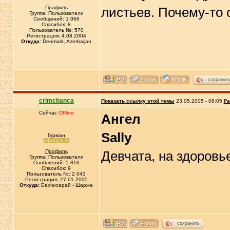
Профиль
листьев. Почему-то 
Группа: Пользователи
Сообщений: 1 066
Спасибок: 8
Пользователь №: 570
Регистрация: 4.08.2004
Откуда:
Denmark, Azerbaijan
сохранит
crimchanca
Показать ссылку этой темы
23.05.2005 - 08:05
Ра
Сейчас
Offline
Ангел
Sally
Гурман
Профиль
Девчата, на здоровь
Группа: Пользователи
Сообщений: 5 816
Спасибок: 9
Пользователь №: 2 043
Регистрация: 27.01.2005
Откуда:
Бахчисарай - Шаржа
сохранить