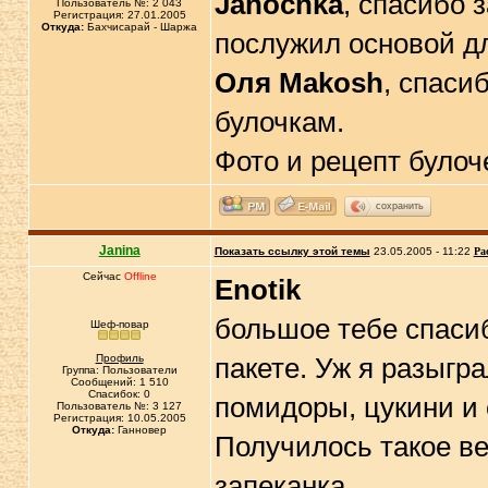
Janochka
, спасибо 
Пользователь №: 2 043
Регистрация: 27.01.2005
Откуда:
Бахчисарай - Шаржа
послужил основой дл
Оля Makosh
, спаси
булочкам.
Фото и рецепт було
сохранить
Janina
Показать ссылку этой темы
23.05.2005 - 11:22
Ра
Сейчас
Offline
Еnotik
большое тебе спасиб
Шеф-повар
Профиль
пакете. Уж я разыгр
Группа: Пользователи
Сообщений: 1 510
Спасибок: 0
помидоры, цукини и
Пользователь №: 3 127
Регистрация: 10.05.2005
Откуда:
Ганновер
Получилось такое ве
запеканка