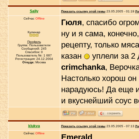
Sally
Показать ссылку этой темы
23.05.2005 - 01:19
Ра
Сейчас
Offline
Гюля
, спасибо огро
ну и я сама, конечно
Кулинар
Профиль
рецепту, только мяса
Группа: Пользователи
Сообщений: 245
Спасибок: 0
казан
уплели за 2 
Пользователь №: 1 687
Регистрация: 24.12.2004
Откуда:
Москва
crimchanka
, Верочк
Настолько хорош он и 
нарадуюсь! Да еще и
и вкуснейший соус в
сохранить
klukva
Показать ссылку этой темы
23.05.2005 - 07:13
Ра
Сейчас
Offline
Emerald