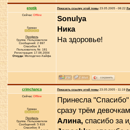
enotik
Показать ссылку этой темы
23.05.2005 - 08:22
Ра
Сейчас
Offline
Sonulya
Ника
Гурман
Профиль
На здоровье!
Группа: Пользователи
Сообщений: 2 897
Спасибок: 9
Пользователь №: 181
Регистрация: 17.06.2004
Откуда:
Молодечно-Хайфа
сохранить
crimchanca
Показать ссылку этой темы
23.05.2005 - 11:19
Ра
Сейчас
Offline
Принесла "Спасибо" 
сразу трём девочкам,
Гурман
Профиль
Алина,
спасибо за и
Группа: Пользователи
Сообщений: 5 816
Спасибок: 9