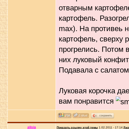
отварным картофеле
картофель. Разогрел
max). На противеь 
картофель, сверху р
прогрелись. Потом 
них луковый конфит
Подавала с салатом
Луковая корочка да
вам понравится
сохранить
alisia
Показать ссылку этой темы
1.02.2011 - 17:14
Рас