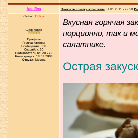
Adelfina
Показать ссылку этой темы
31.01.2011 - 22:50
Ра
Сейчас
Offline
Вкусная горячая за
Шеф-повар
порционно, так и м
Профиль
салатнике.
Группа: Авторы
Сообщений: 830
Спасибок: 20
Пользователь №: 20 772
Регистрация: 18.07.2008
Откуда:
Москва
Острая закуск