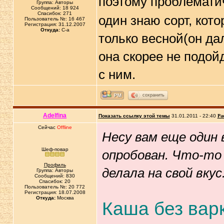
поэтому проблемати
Группа: Авторы
Сообщений: 18 924
Спасибок: 271
один знаю сорт, кото
Пользователь №: 16 467
Регистрация: 31.12.2007
Откуда:
C-a
только весной(он дал
она скорее не подой
с ним.
сохранить
Adelfina
Показать ссылку этой темы
31.01.2011 - 22:40
Ра
Сейчас
Offline
Несу вам еще один
Шеф-повар
опробован. Что-то 
Профиль
делала на свой вкус
Группа: Авторы
Сообщений: 830
Спасибок: 20
Пользователь №: 20 772
Регистрация: 18.07.2008
Откуда:
Москва
Каша без вар