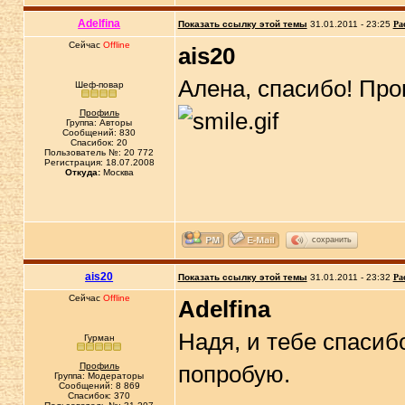
Adelfina
Показать ссылку этой темы
31.01.2011 - 23:25
Ра
Сейчас
Offline
ais20
Алена, спасибо! Про
Шеф-повар
Профиль
Группа: Авторы
Сообщений: 830
Спасибок: 20
Пользователь №: 20 772
Регистрация: 18.07.2008
Откуда:
Москва
сохранить
ais20
Показать ссылку этой темы
31.01.2011 - 23:32
Ра
Сейчас
Offline
Adelfina
Надя, и тебе спасиб
Гурман
Профиль
попробую.
Группа: Модераторы
Сообщений: 8 869
Спасибок: 370