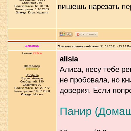
Спасибок: 370
пишешь нарезать пе
Пользователь №: 31 207
Регистрация: 1.10.2009
Откуда:
Киев, Украина
сохранить
Adelfina
Показать ссылку этой темы
31.01.2011 - 23:24
Ра
Сейчас
Offline
alisia
Шеф-повар
Алиса, несу тебе ре
Профиль
не пробовала, но кн
Группа: Авторы
Сообщений: 830
Спасибок: 20
доверия. Если попр
Пользователь №: 20 772
Регистрация: 18.07.2008
Откуда:
Москва
Панир (Домаш