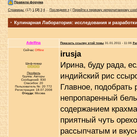
Правила форума
Страницы:
(17)
1
[2]
3
4
...
Последняя »
(
Перейти к первому непрочитанному со
Кулинарная Лаборатория: исследования и разработк
Adelfina
Показать ссылку этой темы
31.01.2011 - 11:06
Ра
Сейчас
Offline
irusja
Ирина, буду рада, е
Шеф-повар
Профиль
индийский рис ссыр
Группа: Авторы
Сообщений: 830
Спасибок: 20
Главное, подобрать 
Пользователь №: 20 772
Регистрация: 18.07.2008
Откуда:
Москва
непропаренный белы
содержанием крахмал
приятный чуть орехо
рассыпчатым и вкус