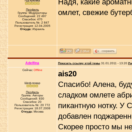
Надя, какие аромат
гуд-куковка
Профиль
омлет, свежие бутер
Группа: Модераторы
Сообщений: 22 497
Спасибок: 470
Пользователь №: 2 847
Регистрация: 12.04.2005
Откуда:
Израиль
сохранить
Adelfina
Показать ссылку этой темы
31.01.2011 - 13:20
Ра
Сейчас
Offline
ais20
Спасибо! Алена, буду
Шеф-повар
Профиль
сладком омлете абр
Группа: Авторы
Сообщений: 830
Спасибок: 20
пикантную нотку. У С
Пользователь №: 20 772
Регистрация: 18.07.2008
Откуда:
Москва
добавлен поджаренны
Скорее просто мы н