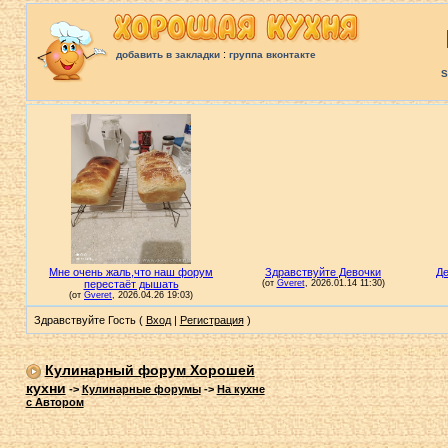
:
добавить в закладки
группа вконтакте
S
Здравствуйте Гость (
Вход
|
Регистрация
)
Кулинарный форум Хорошей
кухни
->
Кулинарные форумы
->
На кухне
с Автором