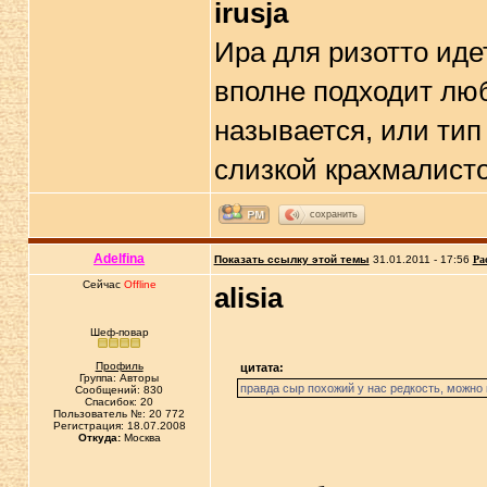
irusja
Ира для ризотто идет
вполне подходит люб
называется, или тип
слизкой крахмалисто
сохранить
Adelfina
Показать ссылку этой темы
31.01.2011 - 17:56
Ра
Сейчас
Offline
alisia
Шеф-повар
Профиль
цитата:
Группа: Авторы
правда сыр похожий у нас редкость, можно
Сообщений: 830
Спасибок: 20
Пользователь №: 20 772
Регистрация: 18.07.2008
Откуда:
Москва