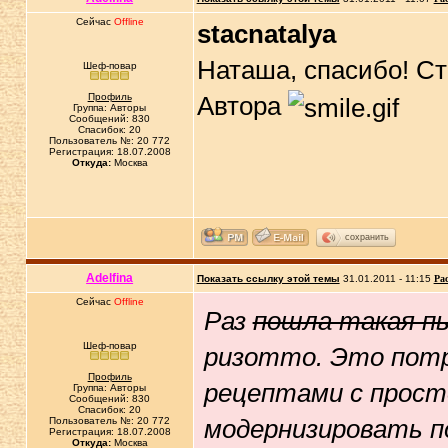
Сейчас
Offline
stacnatalya
Наташа, спасибо! С
Шеф-повар
Профиль
Автора
Группа: Авторы
Сообщений: 830
Спасибок: 20
Пользователь №: 20 772
Регистрация: 18.07.2008
Откуда:
Москва
сохранить
Adelfina
Показать ссылку этой темы
31.01.2011 - 11:15
Ра
Сейчас
Offline
Раз
пошла такая пь
Шеф-повар
ризотто. Это потр
Профиль
рецептами с прост
Группа: Авторы
Сообщений: 830
Спасибок: 20
модернизировать п
Пользователь №: 20 772
Регистрация: 18.07.2008
Откуда:
Москва