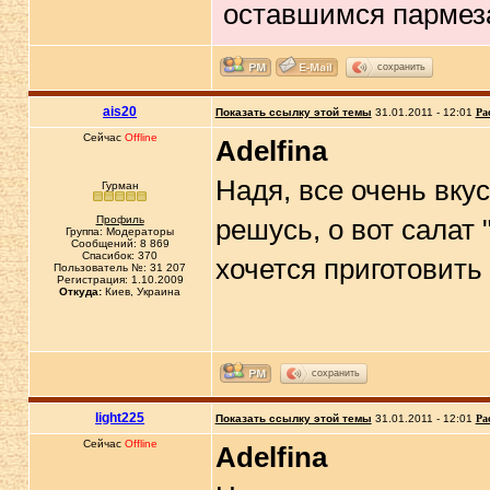
оставшимся пармез
сохранить
ais20
Показать ссылку этой темы
31.01.2011 - 12:01
Ра
Сейчас
Offline
Adelfina
Надя, все очень вку
Гурман
Профиль
решусь, о вот салат
Группа: Модераторы
Сообщений: 8 869
Спасибок: 370
хочется приготовить
Пользователь №: 31 207
Регистрация: 1.10.2009
Откуда:
Киев, Украина
сохранить
light225
Показать ссылку этой темы
31.01.2011 - 12:01
Ра
Сейчас
Offline
Adelfina