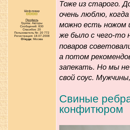
Тоже из старого. Д
Шеф-повар
очень люблю, когда
Профиль
можно есть ножом и
Группа: Авторы
Сообщений: 830
Спасибок: 20
же было с чего-то
Пользователь №: 20 772
Регистрация: 18.07.2008
Откуда:
Москва
поваров советовали
а потом рекомендов
запекать. Но мы не
свой соус. Мужчины
Свиные ребра
конфитюром