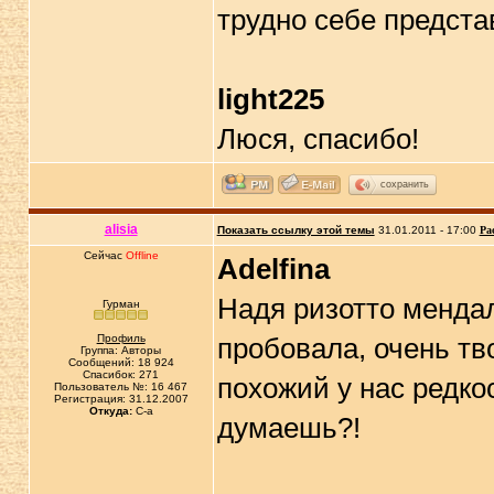
трудно себе представ
light225
Люся, спасибо!
сохранить
alisia
Показать ссылку этой темы
31.01.2011 - 17:00
Ра
Сейчас
Offline
Adelfina
Надя ризотто менда
Гурман
Профиль
пробовала, очень т
Группа: Авторы
Сообщений: 18 924
Спасибок: 271
похожий у нас редко
Пользователь №: 16 467
Регистрация: 31.12.2007
Откуда:
C-a
думаешь?!