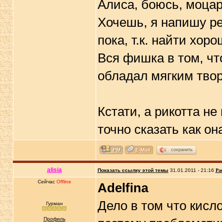
Алиса, боюсь, моцар
Хочешь, я напишу р
пока, т.к. найти хор
Вся фишка в том, ч
обладал мягким тво
Кстати, а рикотта не
точно сказать как он
сохранить
alisia
Показать ссылку этой темы
31.01.2011 - 21:16
Ра
Сейчас
Offline
Adelfina
Дело в том что кисло
Гурман
Профиль