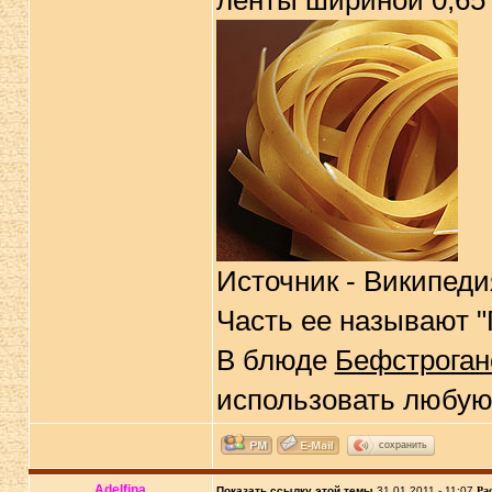
ленты шириной 0,65 
Источник - Википеди
Часть ее называют "
В блюде
Бефстроган
использовать любую 
сохранить
Adelfina
Показать ссылку этой темы
31.01.2011 - 11:07
Ра