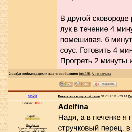
В другой сковороде 
лук в течение 4 мину
помешивая, 6 минут
соус. Готовить 4 ми
Прогреть 2 минуты и
2 раз(а) поблагодарили за это сообщение:
light225
,
Антоненчиха
сохранить
ais20
Показать ссылку этой темы
31.01.2011 - 23:14
Ра
Сейчас
Offline
Adelfina
Надя, а в печенке я
Гурман
Профиль
стручковый перец, в 
Группа: Модераторы
Сообщений: 8 869