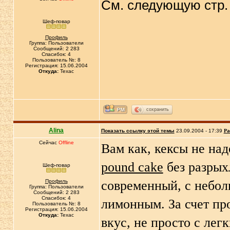
См. следующую стр
Шеф-повар
Профиль
Группа: Пользователи
Сообщений: 2 283
Спасибок: 4
Пользователь №: 8
Регистрация: 15.06.2004
Откуда:
Техас
сохранить
Alina
Показать ссылку этой темы
23.09.2004 - 17:39
Ра
Сейчас
Offline
Вам как, кексы не над
pound cake
без разрых
Шеф-повар
Профиль
современный, с неб
Группа: Пользователи
Сообщений: 2 283
Спасибок: 4
лимонным. За счет пр
Пользователь №: 8
Регистрация: 15.06.2004
Откуда:
Техас
вкус, не просто с ле