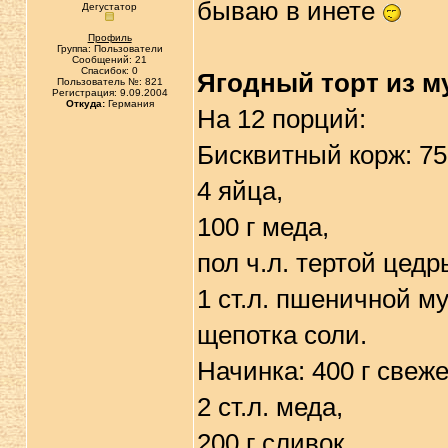
бываю в инете
Дегустатор
Профиль
Группа: Пользователи
Сообщений: 21
Спасибок: 0
Ягодный торт из м
Пользователь №: 821
Регистрация: 9.09.2004
Откуда:
Германия
На 12 порций:
Бисквитный корж: 75 
4 яйца,
100 г меда,
пол ч.л. тертой цед
1 ст.л. пшеничной му
щепотка соли.
Hачинка: 400 г свеж
2 ст.л. меда,
200 г сливок.