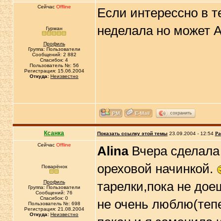
Сейчас
Offline
Если интерессно в т
неделала но может 
Гурман
Профиль
Группа: Пользователи
Сообщений: 2 882
Спасибок: 4
Пользователь №: 56
Регистрация: 15.06.2004
Откуда:
Неизвестно
сохранить
Ксанка
Показать ссылку этой темы
23.09.2004 - 12:54
Ра
Сейчас
Offline
Alina
Вчера сделала 
ореховой начинкой.
Поварёнок
Профиль
тарелки,пока не дое
Группа: Пользователи
Сообщений: 76
Спасибок: 0
не очень люблю(теп
Пользователь №: 698
Регистрация: 21.08.2004
Откуда:
Неизвестно