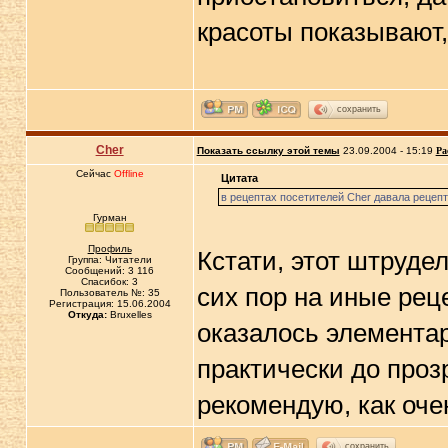
красоты показывают,
сохранить
Cher
Показать ссылку этой темы
23.09.2004 - 15:19
Ра
Сейчас
Offline
Цитата
в рецептах посетителей Cher давала рецепт
Гурман
Профиль
Кстати, этот штрудел
Группа: Читатели
Сообщений: 3 116
Спасибок: 3
сих пор на иные рец
Пользователь №: 35
Регистрация: 15.06.2004
Откуда:
Bruxelles
оказалось элементар
практически до проз
рекомендую, как оч
сохранить