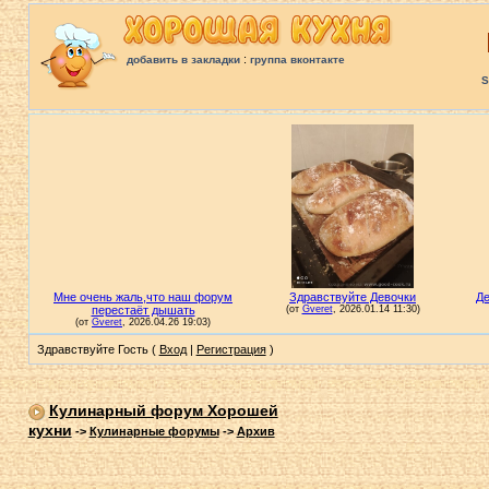
:
добавить в закладки
группа вконтакте
S
Здравствуйте Гость (
Вход
|
Регистрация
)
Кулинарный форум Хорошей
кухни
->
Кулинарные форумы
->
Архив