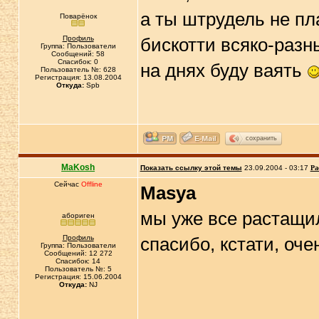
а ты штрудель не п
Поварёнок
Профиль
бискотти всяко-разн
Группа: Пользователи
Сообщений: 58
Спасибок: 0
на днях буду ваять
Пользователь №: 628
Регистрация: 13.08.2004
Откуда:
Spb
сохранить
MaKosh
Показать ссылку этой темы
23.09.2004 - 03:17
Ра
Сейчас
Offline
Masya
мы уже все растащил
абориген
Профиль
спасибо, кстати, оче
Группа: Пользователи
Сообщений: 12 272
Спасибок: 14
Пользователь №: 5
Регистрация: 15.06.2004
Откуда:
NJ