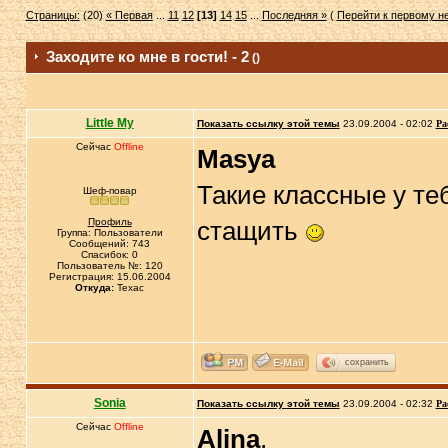
Страницы:
(20)
« Первая
...
11
12
[13]
14
15
...
Последняя »
(
Перейти к первому 
Заходите ко мне в гости! - 2
()
Little My
Показать ссылку этой темы
23.09.2004 - 02:02
Ра
Сейчас
Offline
Masya
Такие классные у теб
Шеф-повар
Профиль
стащить
Группа: Пользователи
Сообщений: 743
Спасибок: 0
Пользователь №: 120
Регистрация: 15.06.2004
Откуда:
Техас
сохранить
Sonia
Показать ссылку этой темы
23.09.2004 - 02:32
Ра
Сейчас
Offline
Alina
,