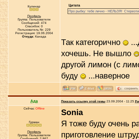
Цитата
Кулинар
Про рыбку: тебе лично - НЕЛЬЗЯ! Стереоти
Профиль
Группа: Пользователи
Сообщений: 474
Спасибок: 0
Пользователь №: 229
Регистрация: 19.06.2004
Откуда:
Канада
Так категорично
..
хочешь. Не вышло
другой лимон (с лим
буду
...наверное
сохранить
Ада
Показать ссылку этой темы
23.09.2004 - 11:25
Ра
Сейчас
Offline
Sonia
Я тоже буду очень р
Гурман
Профиль
приготовление штруд
Группа: Пользователи
Сообщений: 2 867