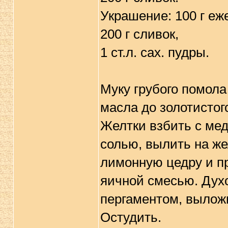
Украшение: 100 г еж
200 г сливок,
1 ст.л. сах. пудры.
Муку грубого помола
масла до золотистог
Желтки взбить с мед
солью, вылить на ж
лимонную цедру и п
яичной смесью. Духо
пергаментом, выложи
Остудить.