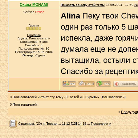
Oxana-MONAMI
Показать ссылку этой темы
23.09.2004 - 17:59
Ра
Сейчас
Offline
Alina
Пеку твои Chew
один раз только 5 
Гурман
Профиль
испекла, даже горяч
Группа: Пользователи
Сообщений: 5 488
Спасибок: 3
думала еще не допек
Пользователь №: 86
Регистрация: 15.06.2004
Откуда:
Cyprus
вытащила, остыли ст
Спасибо за рецепти
сохранить
0 Пользователей читают эту тему (0 Гостей и 0 Скрытых Пользователей)
0 Пользователей:
«
Предыдущ
Страницы:
(20)
« Первая
...
11
12
[13]
14
15
...
Последняя »