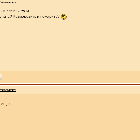
Распечатать
стейки из акулы.
делать? Разморозить и пожарить?
ь
Распечатать
я ещё!