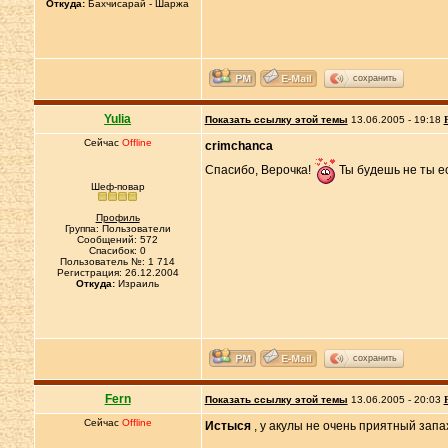
Откуда:
Бахчисарай - Шаржа
сохранить
Yulia
Показать ссылку этой темы
13.06.2005 - 19:18
Сейчас
Offline
crimchanca
Спасибо, Верочка!
Ты будешь не ты е
Шеф-повар
Профиль
Группа: Пользователи
Сообщений: 572
Спасибок: 0
Пользователь №: 1 714
Регистрация: 26.12.2004
Откуда:
Израиль
сохранить
Fern
Показать ссылку этой темы
13.06.2005 - 20:03
Сейчас
Offline
Истыся
, у акулы не очень приятный запа