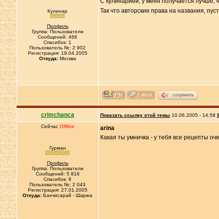
С кулинарией, у меня получается лучше, чем
Так что авторские права на названия, пус
Кулинар
Профиль
Группа: Пользователи
Сообщений: 466
Спасибок: 1
Пользователь №: 2 902
Регистрация: 19.04.2005
Откуда:
Москва
сохранить
crimchanca
Показать ссылку этой темы
10.06.2005 - 14:58
Сейчас
Offline
arina
Какая ты умничка - у тебя все рецепты о
Гурман
Профиль
Группа: Пользователи
Сообщений: 5 816
Спасибок: 9
Пользователь №: 2 043
Регистрация: 27.01.2005
Откуда:
Бахчисарай - Шаржа