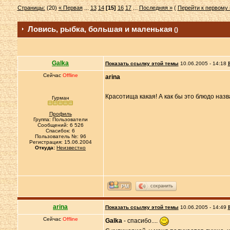
Страницы:
(20)
« Первая
...
13
14
[15]
16
17
...
Последняя »
(
Перейти к первому
Ловись, рыбка, большая и маленькая
()
Galka
Показать ссылку этой темы
10.06.2005 - 14:18
Сейчас
Offline
arina
Красотища какая! А как бы это блюдо наз
Гурман
Профиль
Группа: Пользователи
Сообщений: 6 526
Спасибок: 6
Пользователь №: 96
Регистрация: 15.06.2004
Откуда:
Неизвестно
сохранить
arina
Показать ссылку этой темы
10.06.2005 - 14:49
Сейчас
Offline
Galka
- спасибо....