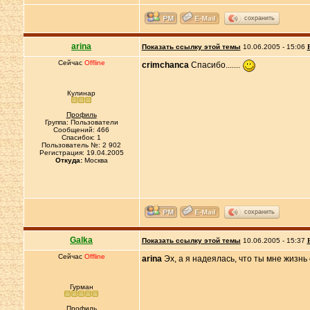
сохранить
arina
Показать ссылку этой темы
10.06.2005 - 15:06
Сейчас
Offline
crimchanca
Спасибо.......
Кулинар
Профиль
Группа: Пользователи
Сообщений: 466
Спасибок: 1
Пользователь №: 2 902
Регистрация: 19.04.2005
Откуда:
Москва
сохранить
Galka
Показать ссылку этой темы
10.06.2005 - 15:37
Сейчас
Offline
arina
Эх, а я надеялась, что ты мне жизнь
Гурман
Профиль