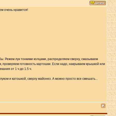
ем очень нравится!
бы. Режем лук тонкими колцами, распределяем сверху, смазываем
м, проверяем готовность картошки. Если надо, накрываем крышкой или
ания от 1 ч до 1.5 ч.
уком и катошкой, сверху майонез. А можно просто все смешать...