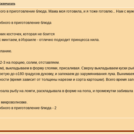
аспечатать
го в приготовление блюда. Мама моя готовила, и я тоже готовлю... Нам с муж
ких косточек, которая не боится
с минтаем, в Израиле - отлично подходит принцесса нила.
еланию.
2-3 на порцию, солим, отставляем.
мм), выкладываем в форму слоями, присаливая. Сверху выкладываем куски ры
ретую до о180 градусов духовку, и запекаем до зарумянивания лука. Вынимае
ости (время зависит от толщины нарезки и сорта картошки). Всего время запек
езала рыбу на ломти, раскладывала в форме на попа, и промежутки забивала л
 микроволновке.