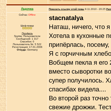
Ладочка
Показать ссылку этой темы
9.11.2010 - 20:25
Рас
Сейчас
Offline
stacnatalya
Наташ, ничего, что 
Шеф-повар
Профиль
Хотела в кухонные п
Группа: Пользователи
Сообщений: 1 317
Спасибок: 0
припёрлась, посему, 
Пользователь №: 5 522
Регистрация: 17.01.2006
Откуда:
Germany
Я с горчичным хлебом
Вобщем пекла я его 2
вместо сыворотки во
супер получилось. Х
спасибах видела....
Во второй раз точно 
свежие дрожжи. Тес