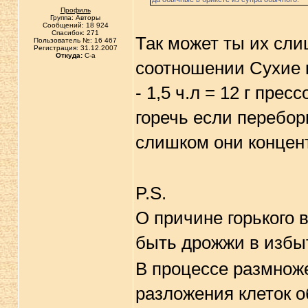
Профиль
Группа: Авторы
Сообщений: 18 924
Спасибок: 271
Так может ты их сли
Пользователь №: 16 467
Регистрация: 31.12.2007
Откуда:
C-a
соотношении Сухие к
- 1,5 ч.л = 12 г прес
горечь если перебор
слишком они концен
P.S.
O причине горького в
быть дрожжи в избы
В процессе размноже
разложения клеток 