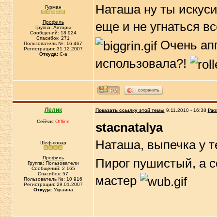
Наташа ну ты искусит
Гурман
Профиль
еще и не угнаться вс
Группа: Авторы
Сообщений: 18 924
Спасибок: 271
Очень апп
Пользователь №: 16 467
Регистрация: 31.12.2007
Откуда:
C-a
использовала?!
сохранить
Лелик
Показать ссылку этой темы
9.11.2010 - 16:38
Рас
Сейчас
Offline
stacnatalya
Наташа, выпечка у т
Шеф-повар
Профиль
Пирог пушистый, а с
Группа: Пользователи
Сообщений: 2 165
Спасибок: 57
мастер
Пользователь №: 10 916
Регистрация: 29.01.2007
Откуда:
Украина