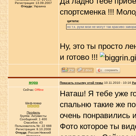
Да ладно тебе прибе
Регистрация: 13.09.2007
Откуда:
Украина
спортсменка !!! Моло
цитата:
но т.к. руки мои не могут так красиво завора
Ну, это ты просто л
и готово !!!
сохранить
мора
Показать ссылку этой темы
10.11.2010 - 10:16
Ра
Сейчас
Offline
Наташ! Я тебе уже го
спальню такие же по
Шеф-повар
Профиль
очень понравились и
Группа: Активисты
Сообщений: 1 400
Спасибок: 43
Фото которое ты вид
Пользователь №: 22 688
Регистрация: 9.10.2008
Откуда:
Россия Нижний
Новгород