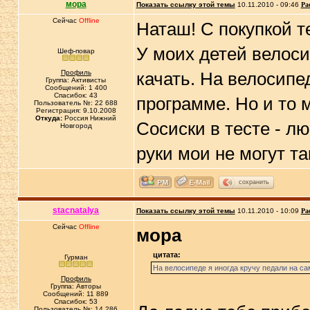
мора
Показать ссылку этой темы
10.11.2010 - 09:46
Ра
Сейчас
Offline
Наташ! С покупкой те
У моих детей велоси
Шеф-повар
Профиль
качать. На велосипе
Группа: Активисты
Сообщений: 1 400
Спасибок: 43
программе. Но и то 
Пользователь №: 22 688
Регистрация: 9.10.2008
Откуда:
Россия Нижний
Сосиски в тесте - лю
Новгород
руки мои не могут та
сохранить
stacnatalya
Показать ссылку этой темы
10.11.2010 - 10:09
Ра
Сейчас
Offline
мора
цитата:
Гурман
На велосипеде я иногда кручу педали на са
Профиль
Группа: Авторы
Сообщений: 11 889
Спасибок: 53
Пользователь №: 14 286