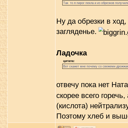
Так то я пирог пекла и из обрезков получил
Ну да обрезки в ход
загляденье.
Ладочка
цитата:
Вот скажет мне почему со свежеми дрожжа
отвечу пока нет Нат
скорее всего горечь, 
(кислота) нейтрализу
Поэтому хлеб и выш