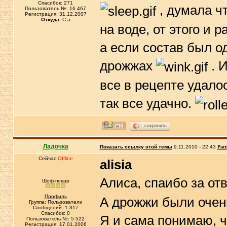
Спасибок: 271
, думала ч
Пользователь №: 16 467
Регистрация: 31.12.2007
Откуда:
C-a
на воде, от этого и
а если состав был о
дрожжах
. И
все в рецепте удало
так все удачно.
сохранить
Ладочка
Показать ссылку этой темы
9.11.2010 - 22:43
Рас
Сейчас
Offline
alisia
Алиса, спаибо за от
Шеф-повар
Профиль
А дрожжи были очен
Группа: Пользователи
Сообщений: 1 317
Спасибок: 0
Я и сама понимаю, ч
Пользователь №: 5 522
Регистрация: 17.01.2006