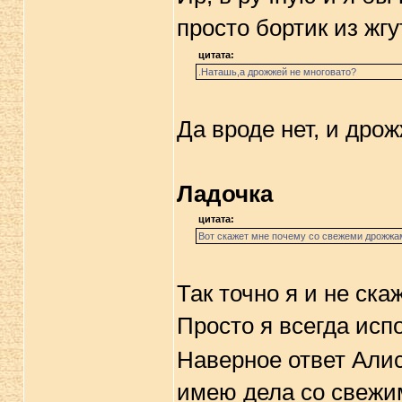
просто бортик из жг
цитата:
.Наташь,а дрожжей не многовато?
Да вроде нет, и дрож
Ладочка
цитата:
Вот скажет мне почему со свежеми дрожжа
Так точно я и не ск
Просто я всегда исп
Наверное ответ Алис
имею дела со свеж