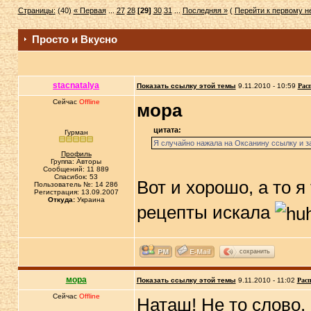
Страницы:
(40)
« Первая
...
27
28
[29]
30
31
...
Последняя »
(
Перейти к первому 
Просто и Вкусно
stacnatalya
Показать ссылку этой темы
9.11.2010 - 10:59
Рас
Сейчас
Offline
мора
цитата:
Гурман
Я случайно нажала на Оксанину ссылку и за
Профиль
Группа: Авторы
Сообщений: 11 889
Спасибок: 53
Вот и хорошо, а то я
Пользователь №: 14 286
Регистрация: 13.09.2007
Откуда:
Украина
рецепты искала
сохранить
мора
Показать ссылку этой темы
9.11.2010 - 11:02
Расп
Сейчас
Offline
Наташ! Не то слово.