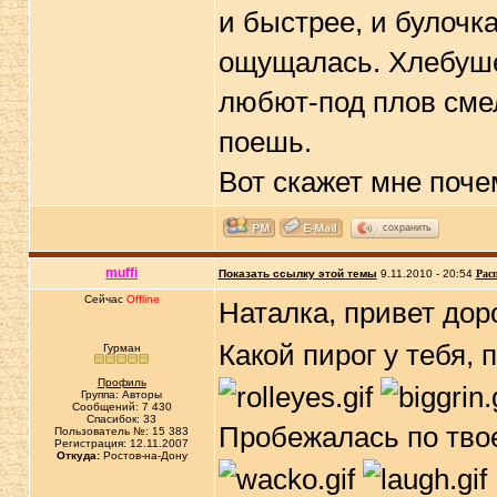
и быстрее, и булочк
ощущалась. Хлебушек
любют-под плов смел
поешь.
Вот скажет мне поч
сохранить
muffi
Показать ссылку этой темы
9.11.2010 - 20:54
Рас
Сейчас
Offline
Наталка, привет дор
Какой пирог у тебя, п
Гурман
Профиль
Группа: Авторы
Сообщений: 7 430
Спасибок: 33
Пробежалась по тво
Пользователь №: 15 383
Регистрация: 12.11.2007
Откуда:
Ростов-на-Дону