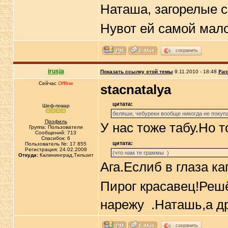
Наташа, загорелые 
Нувот ей самой мало
сохранить
irusja
Показать ссылку этой темы
9.11.2010 - 18:48
Рас
Сейчас
Offline
stacnatalya
цитата:
Шеф-повар
беляши, чебуреки вообще никогда не покупае
Профиль
У нас тоже табу.Но 
Группа: Пользователи
Сообщений: 713
Спасибок: 6
цитата:
Пользователь №: 17 855
Регистрация: 24.02.2008
(что нам те граммы )
Откуда:
Калининград,Тильзит
Ага.Еслиб в глаза кап
Пирог красавец!Решё
нарежу
.Наташь,а д
сохранить