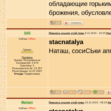
обладающие горьким
брожения, обусловл
сохранить
SAG
Показать ссылку этой темы
9.11.2010 - 23:25
Рас
Сейчас
Offline
stacnatalya
Наташ, сосиСЬки апп
Гурман
Профиль
Группа: Пользователи
Сообщений: 2 673
Спасибок: 3
Пользователь №: 13 357
Регистрация: 11.07.2007
Откуда:
Подмосковье
Martusy
Показать ссылку этой темы
10.11.2010 - 06:24
Ра
Сейчас
Offline