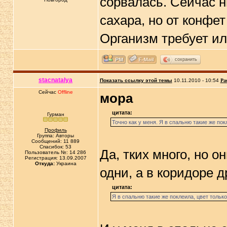
сорвалась. Сейчас н
сахара, но от конфет
Организм требует и
сохранить
stacnatalya
Показать ссылку этой темы
10.11.2010 - 10:54
Ра
Сейчас
Offline
мора
цитата:
Гурман
Точно как у меня. Я в спальню такие же пок
Профиль
Группа: Авторы
Сообщений: 11 889
Спасибок: 53
Да, тких много, но о
Пользователь №: 14 286
Регистрация: 13.09.2007
Откуда:
Украина
одни, а в коридоре д
цитата:
Я в спальню такие же поклеила, цвет тольк