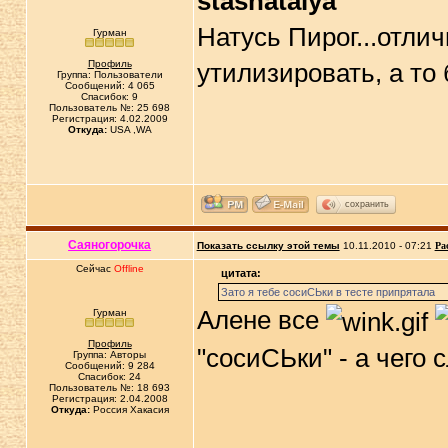
stasnatalya
Натусь Пирог...отли
Гурман
Профиль
утилизировать, а то
Группа: Пользователи
Сообщений: 4 065
Спасибок: 9
Пользователь №: 25 698
Регистрация: 4.02.2009
Откуда:
USA ,WA
сохранить
Саяногорочка
Показать ссылку этой темы
10.11.2010 - 07:21
Ра
Сейчас
Offline
цитата:
Зато я тебе сосиСЬки в тесте припрятала
Алене все
Гурман
Профиль
"сосиСЬки" - а чего
Группа: Авторы
Сообщений: 9 284
Спасибок: 24
Пользователь №: 18 693
Регистрация: 2.04.2008
Откуда:
Россия Хакасия