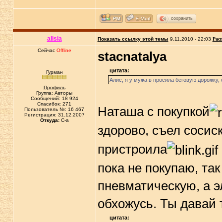
сохранить
alisia
Показать ссылку этой темы
9.11.2010 - 22:03
Рас
Сейчас
Offline
stacnatalya
цитата:
Гурман
Алис, я у мужа в просила беговую дорожку, 
Профиль
Группа: Авторы
Сообщений: 18 924
Спасибок: 271
Наташа с покупкой
Пользователь №: 16 467
Регистрация: 31.12.2007
Откуда:
C-a
здорово, съел сосис
пристроила
пока не покупаю, так
пневматическую, а э
обхожусь. Ты давай 
цитата: