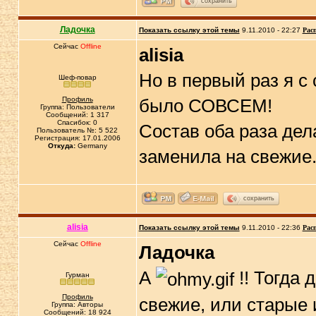
сохранить
Ладочка
Показать ссылку этой темы
9.11.2010 - 22:27
Рас
Сейчас
Offline
alisia
Но в первый раз я с
Шеф-повар
Профиль
было СОВСЕМ!
Группа: Пользователи
Сообщений: 1 317
Спасибок: 0
Состав оба раза де
Пользователь №: 5 522
Регистрация: 17.01.2006
Откуда:
Germany
заменила на свежие
сохранить
alisia
Показать ссылку этой темы
9.11.2010 - 22:36
Рас
Сейчас
Offline
Ладочка
А
!! Тогда 
Гурман
Профиль
свежие, или старые 
Группа: Авторы
Сообщений: 18 924