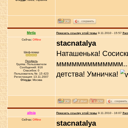
сохранить
Metla
Показать ссылку этой темы
9.11.2010 - 15:57
Рас
Сейчас
Offline
stacnatalya
Наташенька! Сосиски
Шеф-повар
Профиль
ммммммммммммм.....
Группа: Пользователи
Сообщений: 916
Спасибок: 0
детства! Умничка!
Пользователь №: 15 423
Регистрация: 13.11.2007
Откуда:
Москва
сохранить
alisia
Показать ссылку этой темы
9.11.2010 - 16:07
Рас
Сейчас
Offline
stacnatalya