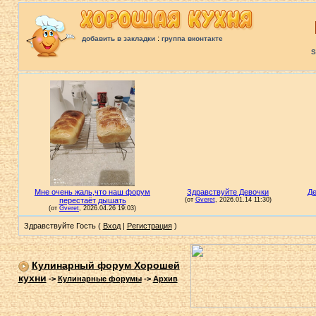
:
добавить в закладки
группа вконтакте
S
Здравствуйте Гость (
Вход
|
Регистрация
)
Кулинарный форум Хорошей
кухни
->
Кулинарные форумы
->
Архив