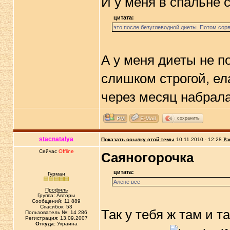
И у меня в спальне
цитата:
это после безуглеводной диеты. Потом сорв
А у меня диеты не п
слишком строгой, ела
через месяц набрал
сохранить
stacnatalya
Показать ссылку этой темы
10.11.2010 - 12:28
Ра
Сейчас
Offline
Саяногорочка
цитата:
Гурман
Алене все
Профиль
Группа: Авторы
Сообщений: 11 889
Спасибок: 53
Так у тебя ж там и т
Пользователь №: 14 286
Регистрация: 13.09.2007
Откуда:
Украина