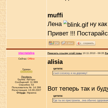
muffi
Лена
ну как 
Привет !!! Постарайс
сохранить
stacnatalya
Показать ссылку этой темы
10.11.2010 - 09:35
Ра
Сейчас
Offline
alisia
цитата:
Гурман
съел сосиску и на дорожку!
Профиль
Группа: Авторы
Сообщений: 11 889
Спасибок: 53
Вот теперь так и бу
Пользователь №: 14 286
Регистрация: 13.09.2007
Откуда:
Украина
цитата:
Где ты ее пристроила , онa обычно здоровaя