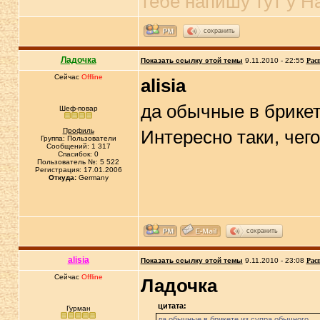
тебе напишу тут у Н
сохранить
Ладочка
Показать ссылку этой темы
9.11.2010 - 22:55
Рас
Сейчас
Offline
alisia
да обычные в брикет
Шеф-повар
Профиль
Интересно таки, чег
Группа: Пользователи
Сообщений: 1 317
Спасибок: 0
Пользователь №: 5 522
Регистрация: 17.01.2006
Откуда:
Germany
сохранить
alisia
Показать ссылку этой темы
9.11.2010 - 23:08
Рас
Сейчас
Offline
Ладочка
цитата:
Гурман
да обычные в брикете из супра обычного.