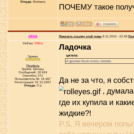
Откуда:
Germany
ПОЧЕМУ такое полу
сохранить
alisia
Показать ссылку этой темы
9.11.2010 - 22:48
Рас
Сейчас
Offline
Ладочка
цитата:
Гурман
А дрожжи были очень свежие.
Профиль
Группа: Авторы
Сообщений: 18 924
Спасибок: 271
Да не за что, я собс
Пользователь №: 16 467
Регистрация: 31.12.2007
Откуда:
C-a
, думала 
где их купила и каки
жидкие?!
P.S. Я вечером попы