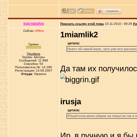
сохранить
stacnatalya
Показать ссылку этой темы
10.11.2010 - 09:26
Ра
Сейчас
Offline
1miamlik2
цитата:
Гурман
Нувот ей самой мало, зато уже все расхват
Профиль
Группа: Авторы
Сообщений: 11 889
Спасибок: 53
Да там их получилось
Пользователь №: 14 286
Регистрация: 13.09.2007
Откуда:
Украина
irusja
цитата:
!Решёточка меня убивае на повал,не,так я 
Ир, в ручную и я бы