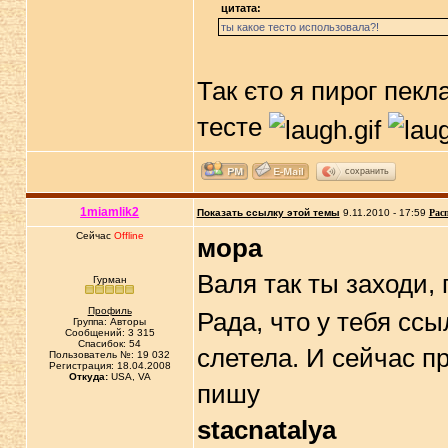
цитата:
ты какое тесто использовала?!
Так єто я пирог пекл
тесте
сохранить
1miamlik2
Показать ссылку этой темы
9.11.2010 - 17:59
Рас
Сейчас
Offline
мора
Валя так ты заходи,
Гурман
Профиль
Рада, что у тебя ссы
Группа: Авторы
Сообщений: 3 315
Спасибок: 54
слетела. И сейчас пр
Пользователь №: 19 032
Регистрация: 18.04.2008
Откуда:
USA, VA
пишу
stacnatalya