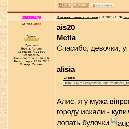
сохранить
stacnatalya
Показать ссылку этой темы
9.11.2010 - 16:39
Рас
Сейчас
Offline
ais20
Metla
Гурман
Профиль
Спасибо, девочки, уг
Группа: Авторы
Сообщений: 11 889
Спасибок: 53
Пользователь №: 14 286
Регистрация: 13.09.2007
Откуда:
Украина
alisia
цитата:
Наташа ну ты искусительница, то пироги, то
Алис, я у мужа віпро
городу искали - куп
лопать булочки