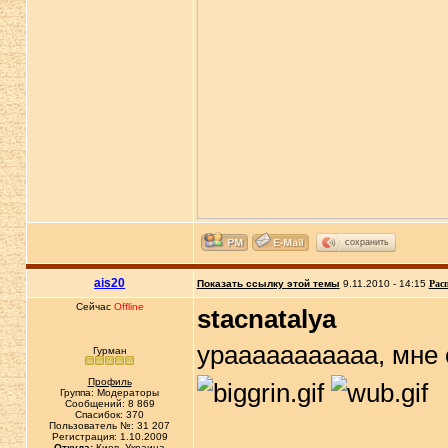
сохранить
ais20
Показать ссылку этой темы
9.11.2010 - 14:15
Рас
Сейчас
Offline
stacnatalya
урааааааааааа, мне 
Гурман
Профиль
Группа: Модераторы
Сообщений: 8 869
Спасибок: 370
Пользователь №: 31 207
Регистрация: 1.10.2009
Откуда:
Киев, Украина