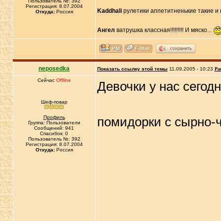
Пользователь №: 392
Регистрация: 8.07.2004
Kaddhali
рулетики аппетитненькие такие и
Откуда:
Россия
Ангел
ватрушка классная!!!!!!!!! И мяско...
сохранить
neposedka
Показать ссылку этой темы
11.09.2005 - 10:23
Ра
Сейчас
Offline
Девочки у нас сегодн
Шеф-повар
Профиль
помидорки с сырно-
Группа: Пользователи
Сообщений: 941
Спасибок: 0
Пользователь №: 392
Регистрация: 8.07.2004
Откуда:
Россия