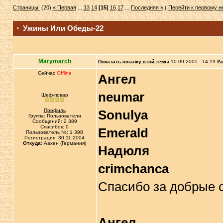
Страницы:
(20)
« Первая
...
13
14
[15]
16
17
...
Последняя »
(
Перейти к первому 
Ужины Или Обеды-22
Marymarch
Показать ссылку этой темы
10.09.2005 - 14:19
Ра
Сейчас
Offline
Ангел
neumar
Шеф-повар
Профиль
Sonulya
Группа: Пользователи
Сообщений: 2 389
Спасибок: 0
Emerald
Пользователь №: 1 398
Регистрация: 30.11.2004
Откуда:
Аахен (Германия)
Надюля
crimchanca
Спасибо за добрые 
Ангел