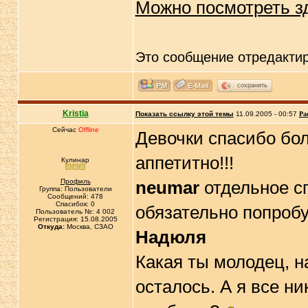
Можно посмотреть з
Это сообщение отредакти
сохранить
Kristia
Показать ссылку этой темы
11.09.2005 - 00:57
Ра
Сейчас
Offline
Девочки спасибо бол
аппетитно!!!
Кулинар
Профиль
neumar
отдельное сп
Группа: Пользователи
Сообщений: 478
Спасибок: 0
обязательно попроб
Пользователь №: 4 002
Регистрация: 15.08.2005
Откуда:
Москва, СЗАО
Надюля
Какая ты молодец, н
осталось. А я все ни