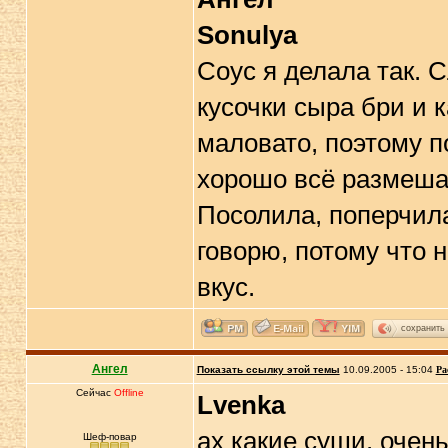
Sonulya
Соус я делала так. 
кусочки сыра бри и 
маловато, поэтому п
хорошо всё размеша
Посолила, поперчил
говорю, потому что н
вкус.
сохранить
Ангел
Показать ссылку этой темы
10.09.2005 - 15:04
Ра
Сейчас
Offline
Lvenka
ах какие суши, очен
Шеф-повар