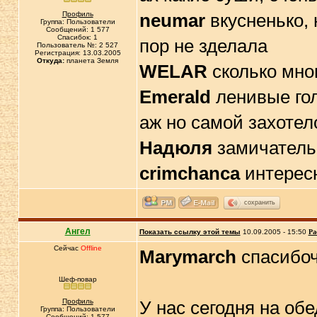
Профиль
neumar
вкусненько, 
Группа: Пользователи
Сообщений: 1 577
Спасибок: 1
пор не зделала
Пользователь №: 2 527
Регистрация: 13.03.2005
Откуда:
планета Земля
WELAR
сколько мно
Emerald
ленивые гол
аж но самой захотело
Надюля
замичатель
crimchanca
интересн
сохранить
Ангел
Показать ссылку этой темы
10.09.2005 - 15:50
Ра
Сейчас
Offline
Marymarch
cпасибо
Шеф-повар
Профиль
У нас сегодня на обе
Группа: Пользователи
Сообщений: 1 577