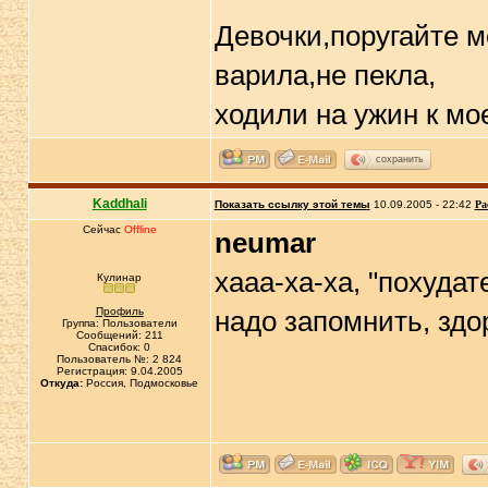
Девочки,поругайте м
варила,не пекла,
ходили на ужин к м
сохранить
Kaddhali
Показать ссылку этой темы
10.09.2005 - 22:42
Ра
Сейчас
Offline
neumar
хааа-ха-ха, "похудате
Кулинар
Профиль
надо запомнить, зд
Группа: Пользователи
Сообщений: 211
Спасибок: 0
Пользователь №: 2 824
Регистрация: 9.04.2005
Откуда:
Россия, Подмосковье