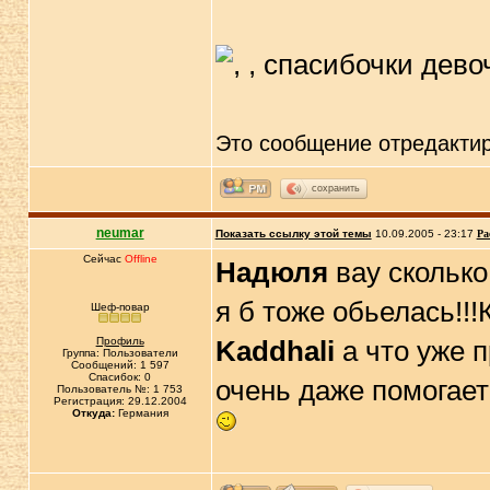
Это сообщение отредакти
сохранить
neumar
Показать ссылку этой темы
10.09.2005 - 23:17
Ра
Сейчас
Offline
Надюля
вау сколько 
я б тоже обьелась!!!
Шеф-повар
Профиль
Kaddhali
а что уже п
Группа: Пользователи
Сообщений: 1 597
Спасибок: 0
очень даже помогает
Пользователь №: 1 753
Регистрация: 29.12.2004
Откуда:
Германия