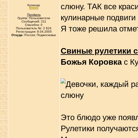
слюну. ТАК все краси
Кулинар
Профиль
кулинарные подвиги 
Группа: Пользователи
Сообщений: 211
Спасибок: 0
Я тоже решила отмет
Пользователь №: 2 824
Регистрация: 9.04.2005
Откуда:
Россия, Подмосковье
Свиные рулетики с
Божья Коровка
с К
Это блюдо уже появл
Рулетики получаютс