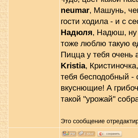
neumar
, Машунь, че
гости ходила - и с 
Надюля
, Надюш, ну
тоже люблю такую еду
Пицца у тебя очень 
Kristia
, Кристиночка,
тебя бесподобный - 
вкуснющие! А грибоч
такой "урожай" собр
Это сообщение отредакти
сохранить