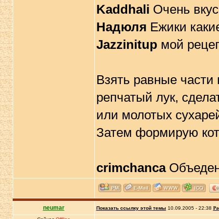
Kaddhali
Очень вкусн
Надюля
Ежики каки
Jazzinitup
мой реце
Взять равные части 
репчатый лук, сдела
или молотых сухарей
Затем формирую кот
crimchanca
Объеденье-
neumar
Показать ссылку этой темы
10.09.2005 - 22:38
Ра