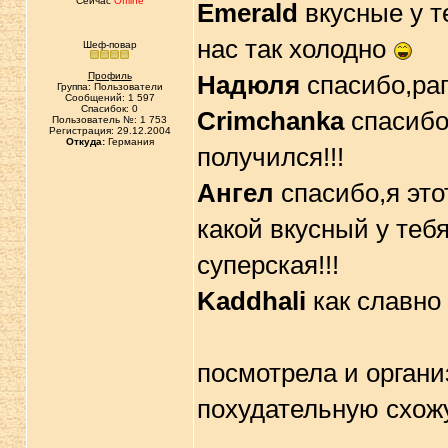
Сейчас
Offline
Emerald
вкусные у т
нас так холодно
Шеф-повар
Профиль
Надюля
спасибо,раг
Группа: Пользователи
Сообщений: 1 597
Спасибок: 0
Crimchanka
спасибо 
Пользователь №: 1 753
Регистрация: 29.12.2004
Откуда:
Германия
получился!!!
Ангел
спасибо,я это
какой вкусный у теб
суперская!!!
Kaddhali
как славно 
посмотрела и органи
похудательную схожу