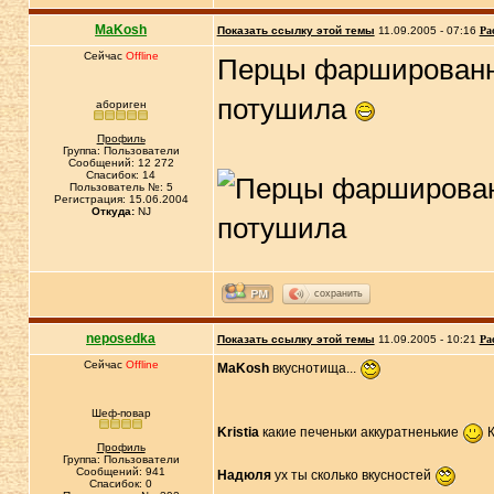
MaKosh
Показать ссылку этой темы
11.09.2005 - 07:16
Ра
Сейчас
Offline
Перцы фаршированны
потушила
абориген
Профиль
Группа: Пользователи
Сообщений: 12 272
Спасибок: 14
Пользователь №: 5
Регистрация: 15.06.2004
Откуда:
NJ
сохранить
neposedka
Показать ссылку этой темы
11.09.2005 - 10:21
Ра
Сейчас
Offline
MaKosh
вкуснотища...
Шеф-повар
Kristia
какие печеньки аккуратненькие
К
Профиль
Группа: Пользователи
Сообщений: 941
Надюля
ух ты сколько вкусностей
Спасибок: 0