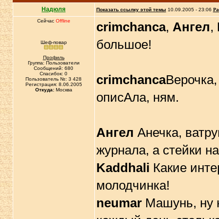
Надюля
Показать ссылку этой темы
10.09.2005 - 23:06
Ра
Сейчас
Offline
crimchanca
,
Ангел
,
большое!
Шеф-повар
Профиль
Группа: Пользователи
Сообщений: 680
Спасибок: 0
crimchanca
Верочка,
Пользователь №: 3 428
Регистрация: 8.06.2005
Откуда:
Москва
описАла, ням.
Ангел
Анечка, ватру
журнала, а стейки н
Kaddhali
Какие инте
молодчинка!
neumar
Машунь, ну н