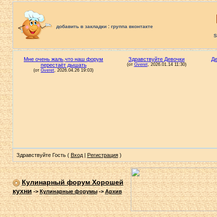
:
добавить в закладки
группа вконтакте
S
Здравствуйте Гость (
Вход
|
Регистрация
)
Кулинарный форум Хорошей
кухни
->
Кулинарные форумы
->
Архив