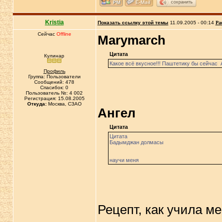
сохранить
Kristia
Показать ссылку этой темы
11.09.2005 - 00:14
Ра
Сейчас
Offline
Marymarch
Цитата
Кулинар
Какое всё вкусное!!! Паштетику бы сейчас 
Профиль
Группа: Пользователи
Сообщений: 478
Спасибок: 0
Пользователь №: 4 002
Регистрация: 15.08.2005
Откуда:
Москва, СЗАО
Ангел
Цитата
Цитата
Бадымджан долмасы
научи меня
Рецепт, как учила м