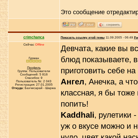
Это сообщение отредакти
сохранить
crimchanca
Показать ссылку этой темы
11.09.2005 - 06:49
Ра
Сейчас
Offline
Девчата, какие вы в
блюд показываете, в
Гурман
Профиль
приготовить себе на
Группа: Пользователи
Сообщений: 5 816
Спасибок: 9
Ангел
, Aнечка, а чт
Пользователь №: 2 043
Регистрация: 27.01.2005
Откуда:
Бахчисарай - Шаржа
классная, я бы тоже 
попить!
Kaddhali
, рулетики 
уж о вкусе можно и не
чудо, цвет какой на