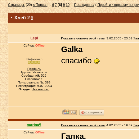
Страницы:
(20)
« Первая
...
6
7
[8]
9
10
...
Последняя »
(
Перейти к первому непр
Хлеб-2
()
Lepi
Показать ссылку этой темы
3.02.2005 - 23:09
Рас
Сейчас
Offline
Galka
спасибо
Шеф-повар
Профиль
Группа: Читатели
Сообщений: 525
Спасибок: 1
Пользователь №: 399
Регистрация: 9.07.2004
Откуда:
Неизвестно
сохранить
marina5
Показать ссылку этой темы
4.02.2005 - 19:09
Рас
Сейчас
Offline
Галка,