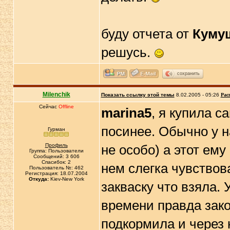
буду отчета от
Куму
решусь.
сохранить
Milenchik
Показать ссылку этой темы
8.02.2005 - 05:26
Рас
Сейчас
Offline
marina5
, я купила с
посинее. Обычно у на
Гурман
Профиль
не особо) а этот ему
Группа: Пользователи
Сообщений: 3 606
Спасибок: 2
нем слегка чувствов
Пользователь №: 462
Регистрация: 18.07.2004
Откуда:
Kiev-New York
закваску что взяла.
времени правда зако
подкормила и через н