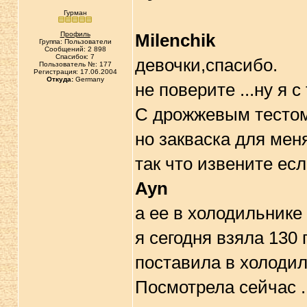
Гурман
Профиль
Milenchik
Группа: Пользователи
Сообщений: 2 898
Спасибок: 7
девочки,спасибо.
Пользователь №: 177
Регистрация: 17.06.2004
Откуда:
Germany
не поверите ...ну я с 
С дрожжевым тестом
но закваска для меня 
так что извените ес
Ayn
а ее в холодильнике
я сегодня взяла 130
поставила в холодил
Посмотрела сейчас .