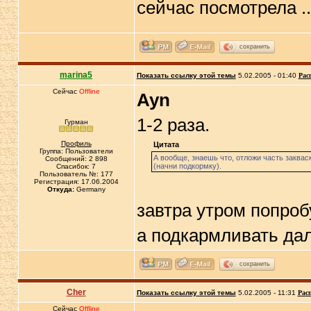
сейчас посмотрела .
сохранить
marina5
Показать ссылку этой темы
5.02.2005 - 01:40
Рас
Сейчас
Offline
Ayn
1-2 раза.
Гурман
Профиль
Цитата
Группа: Пользователи
А вообще, знаешь что, отложи часть закваск
Сообщений: 2 898
(начни подкормку).
Спасибок: 7
Пользователь №: 177
Регистрация: 17.06.2004
Откуда:
Germany
завтра утром попроб
а подкармливать да
сохранить
Cher
Показать ссылку этой темы
5.02.2005 - 11:31
Рас
Сейчас
Offline