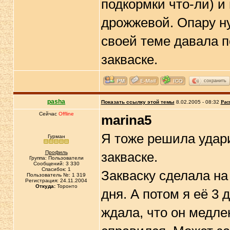
подкормки что-ли) и
дрожжевой. Опару ну
своей теме давала п
закваске.
сохранить
pasha
Показать ссылку этой темы
8.02.2005 - 08:32
Рас
Сейчас
Offline
marina5
Я тоже решила удари
Гурман
Профиль
закваске.
Группа: Пользователи
Сообщений: 3 330
Спасибок: 1
Закваску сделала на
Пользователь №: 1 319
Регистрация: 24.11.2004
Откуда:
Торонто
дня. А потом я её 3 
ждала, что он медле