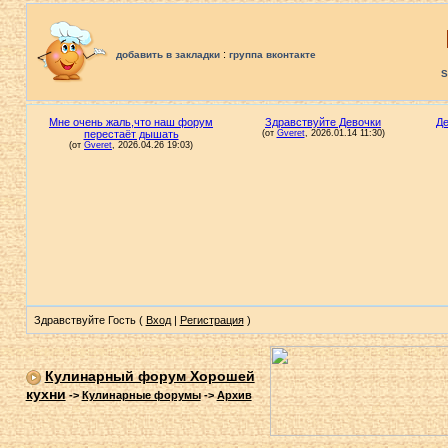
:
добавить в закладки
группа вконтакте
S
Здравствуйте Гость (
Вход
|
Регистрация
)
Кулинарный форум Хорошей
кухни
->
Кулинарные форумы
->
Архив