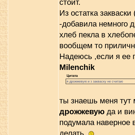
стоит.
Из остатка закваски 
-добавила немного д
хлеб пекла в хлебопе
вообщем то приличн
Надеюсь ,если я ее
Milenchik
Цитата
я дрожжевую и з закваску не считаю
ты знаешь меня тут 
дрожжевую
да и ви
подумала наверное в
делать.