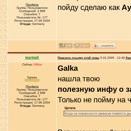
Профиль
пойду сделаю как
А
Группа: Пользователи
Сообщений: 2 898
Спасибок: 7
Пользователь №: 177
Регистрация: 17.06.2004
Откуда:
Germany
сохранить
marina5
Показать ссылку этой темы
5.02.2005 - 12:46
Рас
Сейчас
Offline
Galka
нашла твою
Гурман
Профиль
полезную инфу о з
Группа: Пользователи
Сообщений: 2 898
Спасибок: 7
Только не пойму на 
Пользователь №: 177
Регистрация: 17.06.2004
Откуда:
Germany
Цитата
Когда на поверхности закваски появятся дыр