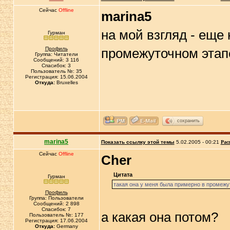
Сейчас
Offline
marina5
на мой взгляд - еще 
Гурман
Профиль
промежуточном этап
Группа: Читатели
Сообщений: 3 116
Спасибок: 3
Пользователь №: 35
Регистрация: 15.06.2004
Откуда:
Bruxelles
сохранить
marina5
Показать ссылку этой темы
5.02.2005 - 00:21
Рас
Сейчас
Offline
Cher
Цитата
Гурман
такая она у меня была примерно в промежу
Профиль
Группа: Пользователи
Сообщений: 2 898
Спасибок: 7
a какая она потом?
Пользователь №: 177
Регистрация: 17.06.2004
Откуда:
Germany