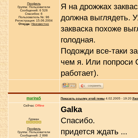
Профиль
Я на дрожжах закваск
Группа: Пользователи
Сообщений: 6 526
Спасибок: 6
должна выглядеть. У
Пользователь №: 96
Регистрация: 15.06.2004
Откуда:
Неизвестно
закваска похоже выгл
голодная.
Подожди все-таки з
чем я. Или попроси 
работает).
сохранить
marina5
Показать ссылку этой темы
4.02.2005 - 19:20
Рас
Сейчас
Offline
Galka
Спасибо.
Гурман
Профиль
придется ждать ...
Группа: Пользователи
Сообщений: 2 898