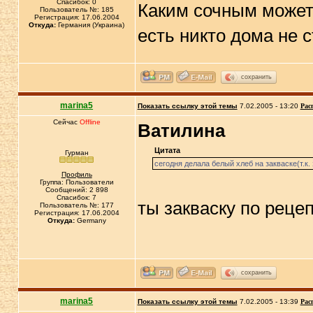
Спасибок: 0
Каким сочным может
Пользователь №: 185
Регистрация: 17.06.2004
Откуда:
Германия (Украина)
есть никто дома не с
сохранить
marina5
Показать ссылку этой темы
7.02.2005 - 13:20
Рас
Сейчас
Offline
Ватилина
Цитата
Гурман
сегодня делала белый хлеб на закваске(т.к
Профиль
Группа: Пользователи
Сообщений: 2 898
Спасибок: 7
ты закваску по реце
Пользователь №: 177
Регистрация: 17.06.2004
Откуда:
Germany
сохранить
marina5
Показать ссылку этой темы
7.02.2005 - 13:39
Рас