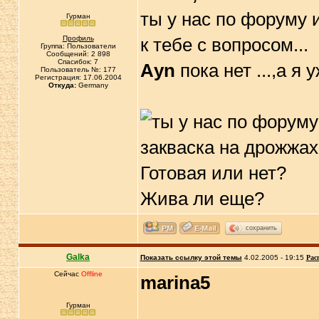
ты у нас по форуму 
Гурман
Профиль
к тебе с вопросом...
Группа: Пользователи
Сообщений: 2 898
Спасибок: 7
Аyn
пока нет ...,а я
Пользователь №: 177
Регистрация: 17.06.2004
Откуда:
Germany
закваска на дрожжах 
Готовая или нет?
Жива ли еще?
сохранить
Galka
Показать ссылку этой темы
4.02.2005 - 19:15
Рас
Сейчас
Offline
marina5
Гурман