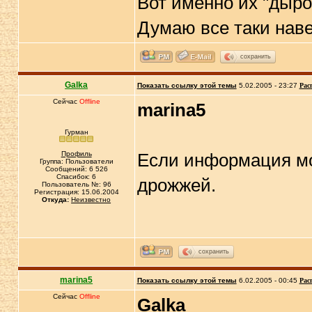
Вот именно их "дыро
Думаю все таки наве
сохранить
Galka
Показать ссылку этой темы
5.02.2005 - 23:27
Рас
Сейчас
Offline
marina5
Гурман
Профиль
Если информация моя
Группа: Пользователи
Сообщений: 6 526
Спасибок: 6
дрожжей.
Пользователь №: 96
Регистрация: 15.06.2004
Откуда:
Неизвестно
сохранить
marina5
Показать ссылку этой темы
6.02.2005 - 00:45
Рас
Сейчас
Offline
Galka