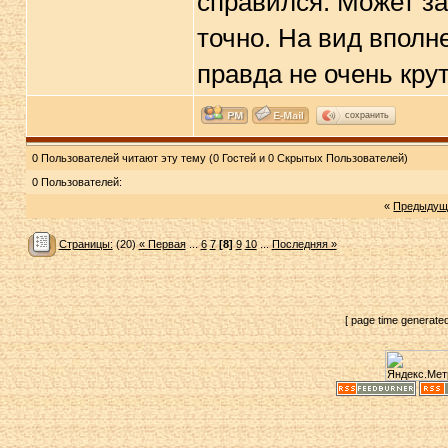
справился. Может за
точно. На вид вполн
правда не очень кру
сохранить
0 Пользователей читают эту тему (0 Гостей и 0 Скрытых Пользователей)
0 Пользователей:
«
Предыдущ
Страницы:
(20)
« Первая
...
6
7
[8]
9
10
...
Последняя »
[ page time generate