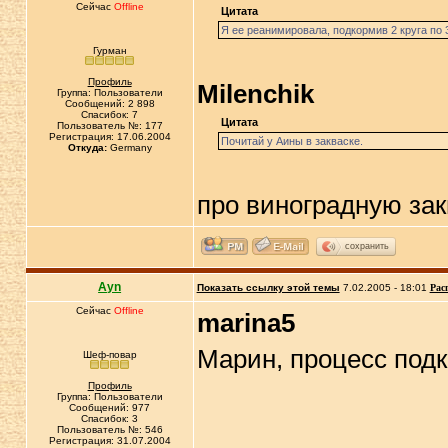
Сейчас
Offline
Цитата
Я ее реанимировала, подкормив 2 круга по 3
Гурман
Профиль
Milenchik
Группа: Пользователи
Сообщений: 2 898
Спасибок: 7
Цитата
Пользователь №: 177
Регистрация: 17.06.2004
Почитай у Аины в закваске.
Откуда:
Germany
про виноградную зак
сохранить
Ayn
Показать ссылку этой темы
7.02.2005 - 18:01
Рас
Сейчас
Offline
marina5
Марин, процесс подк
Шеф-повар
Профиль
Группа: Пользователи
Сообщений: 977
Спасибок: 3
Пользователь №: 546
Регистрация: 31.07.2004