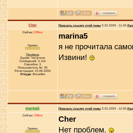
сохранить
Cher
Показать ссылку этой темы
5.02.2005 - 11:45
Рас
Сейчас
Offline
marina5
я не прочитала самог
Гурман
Профиль
Извини!
Группа: Читатели
Сообщений: 3 116
Спасибок: 3
Пользователь №: 35
Регистрация: 15.06.2004
Откуда:
Bruxelles
сохранить
marina5
Показать ссылку этой темы
5.02.2005 - 11:50
Рас
Сейчас
Offline
Cher
Нет проблем.
Гурман