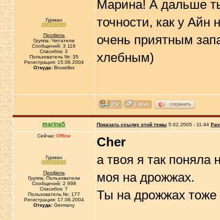
Марина! А дальше ты
точности, как у Айн 
Гурман
Профиль
очень приятным запа
Группа: Читатели
Сообщений: 3 116
Спасибок: 3
хлебным)
Пользователь №: 35
Регистрация: 15.06.2004
Откуда:
Bruxelles
сохранить
marina5
Показать ссылку этой темы
5.02.2005 - 11:44
Рас
Сейчас
Offline
Cher
а твоя я так поняла 
Гурман
Профиль
моя на дрожжах.
Группа: Пользователи
Сообщений: 2 898
Спасибок: 7
Ты на дрожжах тоже
Пользователь №: 177
Регистрация: 17.06.2004
Откуда:
Germany