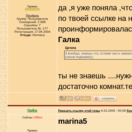
да ,я уже поняла ,чт
Гурман
Профиль
по твоей ссылке на 
Группа: Пользователи
Сообщений: 2 898
Спасибок: 7
проинформировалас
Пользователь №: 177
Регистрация: 17.06.2004
Откуда:
Germany
Галка
Цитата
А вообще, знаешь что, отложи часть закваск
(начни подкормку).
ты не знаешь ....нуж
достаточно комнат.т
сохранить
Galka
Показать ссылку этой темы
6.02.2005 - 00:59
Рас
Сейчас
Offline
marina5
Гурман