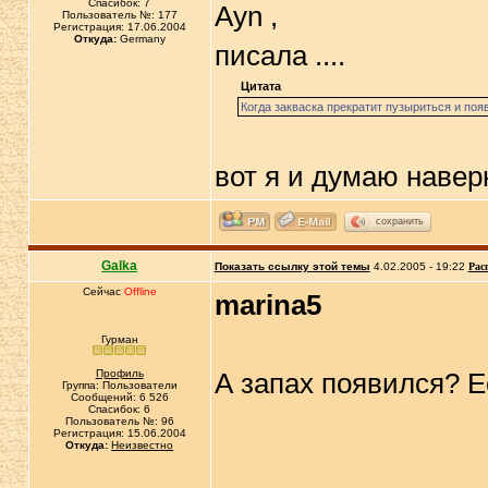
Спасибок: 7
Ayn ,
Пользователь №: 177
Регистрация: 17.06.2004
Откуда:
Germany
писала ....
Цитата
Когда закваска прекратит пузыриться и поя
вот я и думаю наверн
сохранить
Galka
Показать ссылку этой темы
4.02.2005 - 19:22
Рас
Сейчас
Offline
marina5
Гурман
Профиль
А запах появился? Ес
Группа: Пользователи
Сообщений: 6 526
Спасибок: 6
Пользователь №: 96
Регистрация: 15.06.2004
Откуда:
Неизвестно