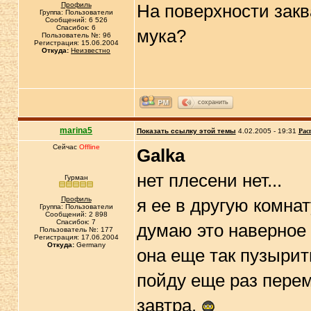
Профиль
На поверхности закв
Группа: Пользователи
Сообщений: 6 526
Спасибок: 6
мука?
Пользователь №: 96
Регистрация: 15.06.2004
Откуда:
Неизвестно
сохранить
marina5
Показать ссылку этой темы
4.02.2005 - 19:31
Рас
Сейчас
Offline
Galka
нет плесени нет...
Гурман
Профиль
я ее в другую комнат
Группа: Пользователи
Сообщений: 2 898
Спасибок: 7
думаю это наверное 
Пользователь №: 177
Регистрация: 17.06.2004
Откуда:
Germany
она еще так пузырит
пойду еще раз перем
завтра.