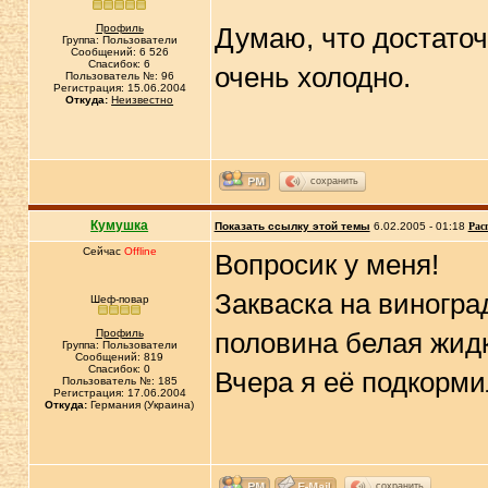
Профиль
Думаю, что достаточ
Группа: Пользователи
Сообщений: 6 526
Спасибок: 6
очень холодно.
Пользователь №: 96
Регистрация: 15.06.2004
Откуда:
Неизвестно
сохранить
Кумушка
Показать ссылку этой темы
6.02.2005 - 01:18
Рас
Сейчас
Offline
Вопросик у меня!
Закваска на виногра
Шеф-повар
Профиль
половина белая жидк
Группа: Пользователи
Сообщений: 819
Спасибок: 0
Вчера я её подкорми
Пользователь №: 185
Регистрация: 17.06.2004
Откуда:
Германия (Украина)
сохранить