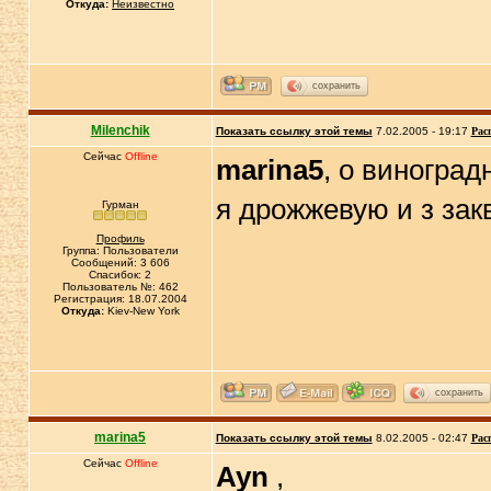
Откуда:
Неизвестно
сохранить
Milenchik
Показать ссылку этой темы
7.02.2005 - 19:17
Рас
Сейчас
Offline
marina5
, о виногра
я дрожжевую и з зак
Гурман
Профиль
Группа: Пользователи
Сообщений: 3 606
Спасибок: 2
Пользователь №: 462
Регистрация: 18.07.2004
Откуда:
Kiev-New York
сохранить
marina5
Показать ссылку этой темы
8.02.2005 - 02:47
Рас
Сейчас
Offline
Ayn
,