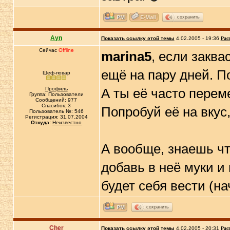
сохранить
Ayn
Показать ссылку этой темы
4.02.2005 - 19:36
Рас
Сейчас
Offline
marina5
, если заква
ещё на пару дней. По
Шеф-повар
Профиль
А ты её часто пере
Группа: Пользователи
Сообщений: 977
Спасибок: 3
Попробуй её на вкус
Пользователь №: 546
Регистрация: 31.07.2004
Откуда:
Неизвестно
А вообще, знаешь что
добавь в неё муки и 
будет себя вести (на
сохранить
Cher
Показать ссылку этой темы
4.02.2005 - 20:31
Рас