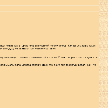
ытая лежит там вторую ночь и ничего ей не случилось. Как ты думаешь какая
я ему духу не хватило, или хозяину оставил.
дель нагадил столько, столько и ешё столько. И вот говорит стою я и думаю и
вая мысль была. Завтра спрошу кто ж там в его сне то фигурировал. Так что