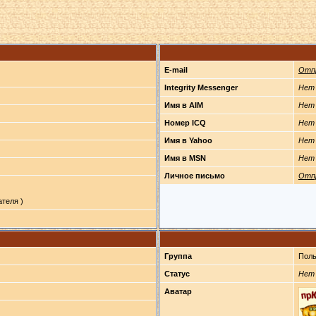
E-mail
Отп
Integrity Messenger
Нет
Имя в AIM
Нет
Номер ICQ
Нет
Имя в Yahoo
Нет
Имя в MSN
Нет
Личное письмо
Отп
теля )
Группа
Поль
Статус
Нет
Аватар