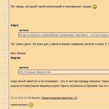
Тот зверь, который такой хоёсенький и напоминает кошку.
Irigen
цитата:
Когда ты будешь в европейских провинциях типа Вены - это как угодно
Тут такое дело. Из всех дат у меня в башке накрепко засели только 2
Вон Ирина
lingrod
цитата:
Ой, тетенька, бросьте Вы.
надо мной смеётся и не понимает , что я чистую правду сказала. Оди
хором отсоветовали машину в рент брать особенно в Украине так что
22.11.2011 20:38
Архив
[
Коммунальная квартира - 9
]
какие интриги