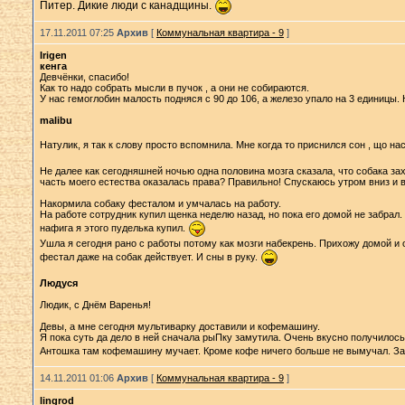
Питер. Дикие люди с канадщины.
17.11.2011 07:25
Архив
[
Коммунальная квартира - 9
]
Irigen
кенга
Девчёнки, спасибо!
Как то надо собрать мысли в пучок , а они не собираются.
У нас гемоглобин малость подняся с 90 до 106, а железо упало на 3 единицы. 
malibu
Натулик, я так к слову просто вспомнила. Мне когда то приснился сон , що н
Не далее как сегодняшней ночью одна половина мозга сказала, что собака зах
часть моего естества оказалась права? Правильно! Спускаюсь утром вниз и в
Накормила собаку фесталом и умчалась на работу.
На работе сотрудник купил щенка неделю назад, но пока его домой не забрал.
нафига я этого пуделька купил.
Ушла я сегодня рано с работы потому как мозги набекрень. Прихожу домой и 
фестал даже на собак действует. И сны в руку.
Людуся
Людик, с Днём Варенья!
Девы, а мне сегодня мультиварку доставили и кофемашину.
Я пока суть да дело в ней сначала рыПку замутила. Очень вкусно получилось
Антошка там кофемашину мучает. Кроме кофе ничего больше не вымучал. Зав
14.11.2011 01:06
Архив
[
Коммунальная квартира - 9
]
lingrod