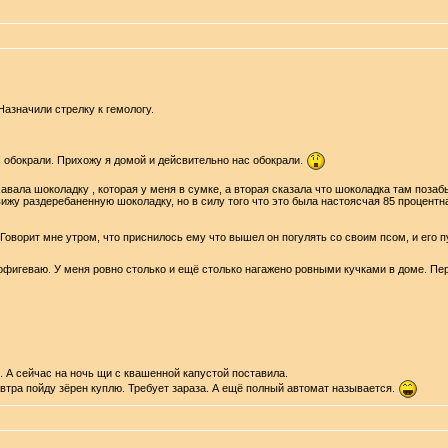
Назначили стрелку к гемологу.
ас обокрали. Прихожу я домой и дейсвительно нас обокрали.
авала шоколадку , которая у меня в сумке, а вторая сказала что шоколадка там позаб
ижу раздеребаненную шоколадку, но в силу того что это была настоясчая 85 процентна
 Говорит мне утром, что приснилось ему что вышел он погулять со своим псом, и его пу
офигеваю. У меня ровно столько и ещё столько нагажено ровными кучками в доме. Пер
. А сейчас на ночь щи с квашенной капустой поставила.
тра пойду зёрен куплю. Требует зараза. А ещё полный автомат называется.