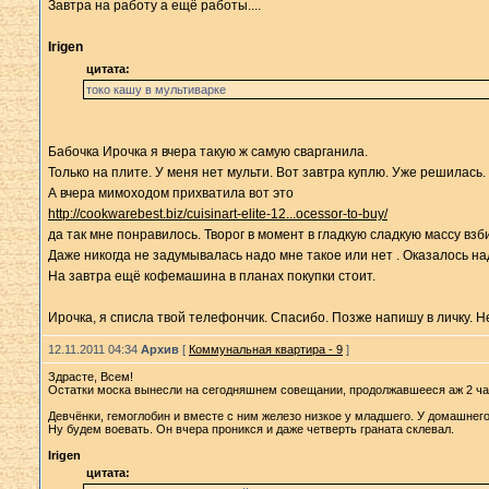
Завтра на работу а ещё работы....
Irigen
цитата:
токо кашу в мультиварке
Бабочка Ирочка я вчера такую ж самую сварганила.
Только на плите. У меня нет мульти. Вот завтра куплю. Уже решилась.
А вчера мимоходом прихватила вот это
http://cookwarebest.biz/cuisinart-elite-12...ocessor-to-buy/
да так мне понравилось. Творог в момент в гладкую сладкую массу взб
Даже никогда не задумывалась надо мне такое или нет . Оказалось на
На завтра ещё кофемашина в планах покупки стоит.
Ирочка, я списла твой телефончик. Спасибо. Позже напишу в личку. Н
12.11.2011 04:34
Архив
[
Коммунальная квартира - 9
]
Здрасте, Всем!
Остатки моска вынесли на сегодняшнем совещании, продолжавшееся аж 2 часа
Девчёнки, гемоглобин и вместе с ним железо низкое у младшего. У домашнего.
Ну будем воевать. Он вчера проникся и даже четверть граната склевал.
Irigen
цитата: