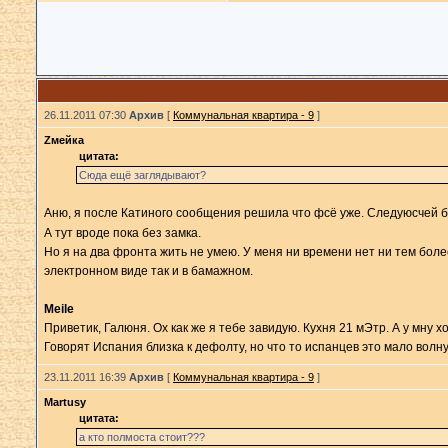
26.11.2011 07:30
Архив
[
Коммунальная квартира - 9
]
Zмейка
цитата:
Сюда ещё заглядывают?
Аню, я после Катиного сообщения решила что фсё уже. Следуюсчей б
А тут вроде пока без замка.
Но я на два фронта жить не умею. У меня ни времени нет ни тем более
электронном виде так и в бамажном.
Meile
Приветик, Галюня. Ох как же я тебе завидую. Кухня 21 мЭтр. А у мну х
Говорят Испания близка к дефолту, но что то испанцев это мало волну
23.11.2011 16:39
Архив
[
Коммунальная квартира - 9
]
Martusy
цитата:
а кто полмоста стоит???