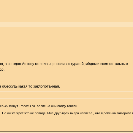
ил, а сегодня Антону молола чернослив, с курагой, мёдом и всем остальным.
до.
е обессудь какая то заклопотанная.
 45 минут. Работы за..вались а они балду гоняли.
 Но он же жрёт что не попадя. Мне друг-врач вчера написал , что я ребёнка заморила