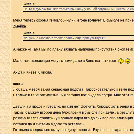
цитата:
Че-то я думаю так, что только бы нашу у нашей заграницы нисего не с
Меня теперь окромя гемоглобину ничегоне волнует. В смысле не прив
Zмейка
цитата:
Ленусь, а Москва в твоих планах ещё присутствует?
А как же ж! Тама мы по плану захвата наличием присутствия окопаемся
Мало того желающие могут с нами даже в Вене встретиться.
Ах да и Киеве. 6 числа.
кенга
Любашь, у тебя такая серьёзная подруга. Так основательно к теме под
Столько в тебе оптимизма. А я сегодня вот рыдала с утра. Мне этот г
Девули а я вроде и готовлю, но сил нет фоткать. Хорошо хоть вчера в
Так мы с мужем второй день блох ловим в смысле при деле , а результ
розутку взялся ставить ну и узнали вдруг что до сих пор сигнализация
остался да и система в доме то осталась.
Готовила специально сыну говядину с кровью. Вкусно, но старалась по