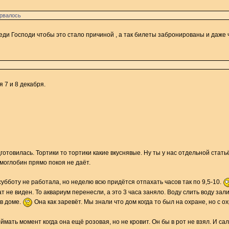
орвалось
еди Господи чтобы это стало причиной , а так билеты забронированы и даже 
 7 и 8 декабря.
готовилась. Тортики то тортики какие вкуснявые. Ну ты у нас отдельной стать
емоглобин прямо покоя не даёт.
 субботу не работала, но неделю всю придётся отпахать часов так по 9,5-10.
ат не виден. То аквариум перенесли, а это 3 часа заняло. Воду слить воду за
 в доме.
Она как заревёт. Мы знали что дом когда то был на охране, но с о
ймать момент когда она ещё розовая, но не кровит. Он бы в рот не взял. И сал