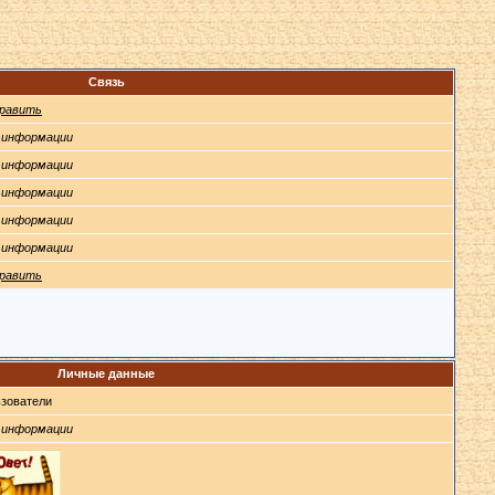
Связь
равить
 информации
 информации
 информации
 информации
 информации
равить
Личные данные
зователи
 информации