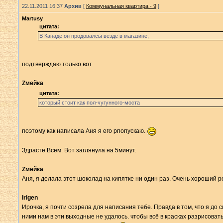
22.11.2011 16:37
Архив
[
Коммунальная квартира - 9
]
Martusy
цитата:
В Канаде он продовалсы везде в магазинe,
подтверждаю только вот
Zмейка
цитата:
который стоит как пол-чугунного-моста
поэтому как написала Аня я его рпопускаю.
Здрасте Всем. Вот заглянула на 5минут.
Zмейка
Аня, я делала этот шоколад на кипятке ни один раз. Очень хороший ре
Irigen
Ирочка, я почти созрела для написания тебе. Правда в том, что я до 
ними нам в эти выходные не удалось. чтобы всё в красках разрисоват