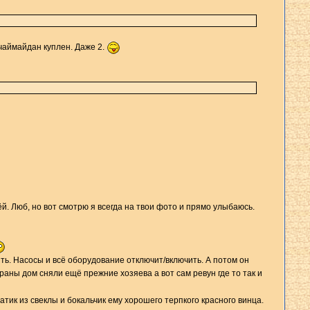
чаймайдан куплен. Даже 2.
ёй. Люб, но вот смотрю я всегда на твои фото и прямо улыбаюсь.
лить. Насосы и всё оборудование отключит/включить. А потом он
храны дом сняли ещё прежние хозяева а вот сам ревун где то так и
атик из свеклы и бокальчик ему хорошего терпкого красного винца.