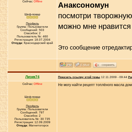
Сейчас
Offline
Анаксономун
посмотри творожную 
Шеф-повар
Профиль
можно мне нравится
Группа: Пользователи
Сообщений: 503
Спасибок: 2
Пользователь №: 460
Регистрация: 18.07.2004
Откуда:
Краснодарский край
Это сообщение отредакти
сохранить
Лизик74
Показать ссылку этой темы
12.11.2009 - 09:44
Ра
Сейчас
Offline
Не могу найти рецепт топлёного масла дом
Шеф-повар
Профиль
Группа: Пользователи
Сообщений: 797
Спасибок: 2
Пользователь №: 30 735
Регистрация: 12.09.2009
Откуда:
Магнитогорск