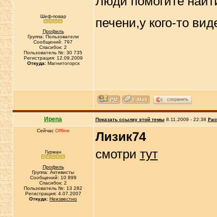
Люди помогите найти
Шеф-повар
печени,у кого-то вид
Профиль
Группа: Пользователи
Сообщений: 797
Спасибок: 2
Пользователь №: 30 735
Регистрация: 12.09.2009
Откуда:
Магнитогорск
сохранить
Иpena
Показать ссылку этой темы
8.11.2009 - 22:38
Рас
Сейчас
Offline
Лизик74
смотри
тут
Гурман
Профиль
Группа: Активисты
Сообщений: 10 899
Спасибок: 2
Пользователь №: 13 282
Регистрация: 4.07.2007
Откуда:
Неизвестно