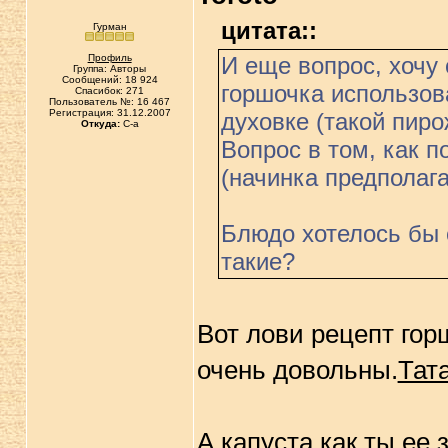
цитата::
Гурман
Профиль
И еще вопрос, хочу 
Группа: Авторы
Сообщений: 18 924
горшочка использов
Спасибок: 271
Пользователь №: 16 467
Регистрация: 31.12.2007
духовке (такой пиро
Откуда:
C-a
Вопрос в том, как п
(начинка предполага
Блюдо хотелось бы 
такие?
Вот лови рецепт гор
очень довольны.
Тат
А капуста как ты ее 