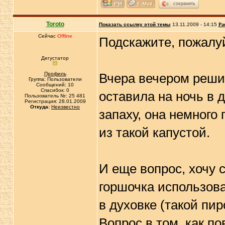
сохранить
Toroto
Показать ссылку этой темы
13.11.2009 - 14:15
Ра
Сейчас
Offline
Подскажите, пожалу
Дегустатор
Профиль
Вчера вечером решил
Группа: Пользователи
Сообщений: 10
Спасибок: 0
оставила на ночь в д
Пользователь №: 25 481
Регистрация: 28.01.2009
Откуда:
Неизвестно
запаху, она немного
из такой капустой.
И еще вопрос, хочу 
горшочка использов
в духовке (такой пи
Вопрос в том, как п