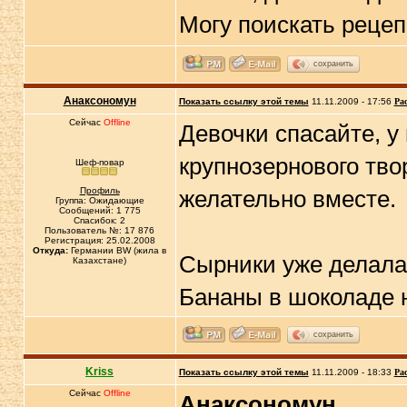
Могу поискать реце
сохранить
Анаксономун
Показать ссылку этой темы
11.11.2009 - 17:56
Ра
Сейчас
Offline
Девочки спасайте, у
крупнозернового тво
Шеф-повар
Профиль
желательно вместе.
Группа: Ожидающие
Сообщений: 1 775
Спасибок: 2
Пользователь №: 17 876
Регистрация: 25.02.2008
Откуда:
Германии BW (жила в
Сырники уже делала,
Казахстане)
Бананы в шоколаде н
сохранить
Kriss
Показать ссылку этой темы
11.11.2009 - 18:33
Ра
Сейчас
Offline
Анаксономун