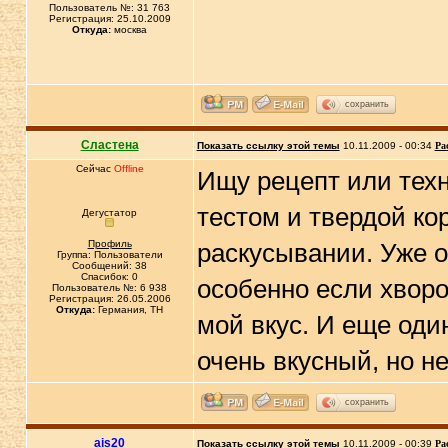
Пользователь №: 31 763
Регистрация: 25.10.2009
Откуда:
москва
сохранить
Сластена
Показать ссылку этой темы
10.11.2009 - 00:34
Ра
Сейчас
Offline
Ищу рецепт или техн
тестом и твердой ко
Дегустатор
Профиль
раскусывании. Уже 
Группа: Пользователи
Сообщений: 38
Спасибок: 0
особенно если хворо
Пользователь №: 6 938
Регистрация: 26.05.2006
Откуда:
Германия, TH
мой вкус. И еще оди
очень вкусный, но не
сохранить
ais20
Показать ссылку этой темы
10.11.2009 - 00:39
Ра