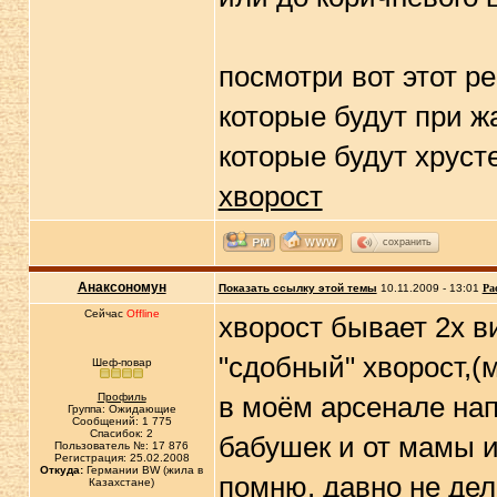
посмотри вот этот ре
которые будут при ж
которые будут хрусте
хворост
сохранить
Анаксономун
Показать ссылку этой темы
10.11.2009 - 13:01
Ра
Сейчас
Offline
хворост бывает 2х 
"сдобный" хворост,(
Шеф-повар
Профиль
в моём арсенале нап
Группа: Ожидающие
Сообщений: 1 775
Спасибок: 2
бабушек и от мамы и 
Пользователь №: 17 876
Регистрация: 25.02.2008
Откуда:
Германии BW (жила в
помню, давно не дел
Казахстане)