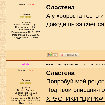
Сейчас
Offline
Сластена
А у хвороста тесто 
Гурман
Профиль
доводишь за счет са
Группа: Модераторы
Сообщений: 8 869
Спасибок: 370
Пользователь №: 31 207
Регистрация: 1.10.2009
Откуда:
Киев, Украина
сохранить
alisia
Показать ссылку этой темы
10.11.2009 - 00:49
Ра
Сейчас
Offline
Сластена
Попробуй мой рецепт
Гурман
Профиль
Под твои описания о
Группа: Авторы
Сообщений: 18 924
Спасибок: 271
ХРУСТИКИ "ЦИРКАЧ
Пользователь №: 16 467
Регистрация: 31.12.2007
Откуда:
C-a