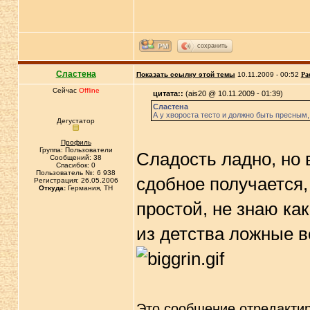
сохранить
Сластена
Показать ссылку этой темы
10.11.2009 - 00:52
Ра
Сейчас
Offline
цитата::
(ais20 @ 10.11.2009 - 01:39)
Сластена
А у хвороста тесто и должно быть пресным,
Дегустатор
Профиль
Группа: Пользователи
Сладость ладно, но в
Сообщений: 38
Спасибок: 0
Пользователь №: 6 938
сдобное получается, 
Регистрация: 26.05.2006
Откуда:
Германия, TH
простой, не знаю ка
из детства ложные в
Это сообщение отредакти