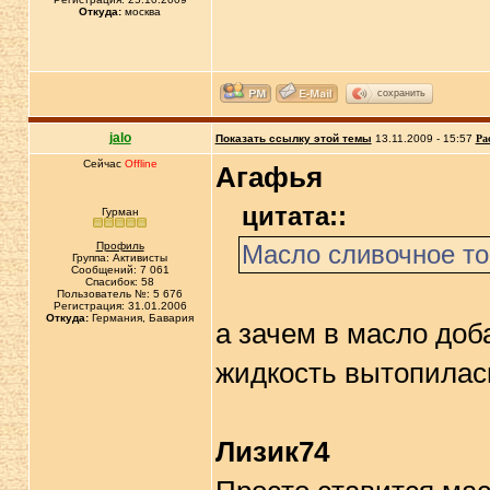
Откуда:
москва
сохранить
jalo
Показать ссылку этой темы
13.11.2009 - 15:57
Ра
Сейчас
Offline
Агафья
цитата::
Гурман
Профиль
Масло сливочное то
Группа: Активисты
Сообщений: 7 061
Спасибок: 58
Пользователь №: 5 676
Регистрация: 31.01.2006
Откуда:
Германия, Бавария
а зачем в масло доб
жидкость вытопилась
Лизик74