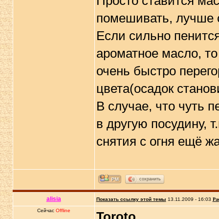
Просто ставится мас
помешивать, лучше с
Если сильно пенится
ароматное масло, то
очень быстро перегор
цвета(осадок станов
В случае, что чуть п
в другую посудину, т
снятия с огня ещё ж
сохранить
alisia
Показать ссылку этой темы
13.11.2009 - 16:03
Ра
Сейчас
Offline
Toroto