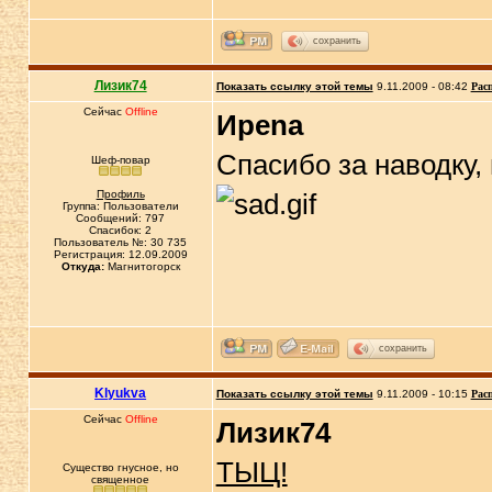
сохранить
Лизик74
Показать ссылку этой темы
9.11.2009 - 08:42
Рас
Сейчас
Offline
Иpena
Спасибо за наводку,
Шеф-повар
Профиль
Группа: Пользователи
Сообщений: 797
Спасибок: 2
Пользователь №: 30 735
Регистрация: 12.09.2009
Откуда:
Магнитогорск
сохранить
Klyukva
Показать ссылку этой темы
9.11.2009 - 10:15
Рас
Сейчас
Offline
Лизик74
ТЫЦ!
Существо гнусное, но
священное