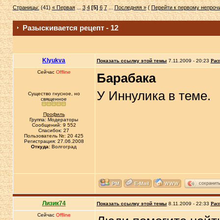
Страницы:
(41)
« Первая
...
3
4
[5]
6
7
...
Последняя »
(
Перейти к первому непро
Разыскивается рецепт - 12
Klyukva
Показать ссылку этой темы
7.11.2009 - 20:23
Рас
Сейчас
Offline
Барабака
У Иннулика в теме.
Существо гнусное, но
священное
Профиль
Группа: Модераторы
Сообщений: 9 552
Спасибок: 27
Пользователь №: 20 425
Регистрация: 27.06.2008
Откуда:
Волгоград
сохранит
Лизик74
Показать ссылку этой темы
8.11.2009 - 22:33
Рас
Сейчас
Offline