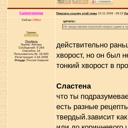
сохранить
Саяногорочка
Показать ссылку этой темы
10.11.2009 - 09:22
Ра
Сейчас
Offline
цитата::
Не представляю покупной хворост,даже в п
Гурман
Профиль
действительно раньш
Группа: Авторы
Сообщений: 9 284
Спасибок: 24
хворост, но он был н
Пользователь №: 18 693
Регистрация: 2.04.2008
Откуда:
Россия Хакасия
тонкий хворост в пр
Сластена
что ты подразумевае
есть разные рецепты
твердый.зависит как
или до коричневого 