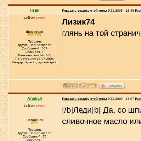
Леди
Показать ссылку этой темы
9.11.2009 - 12:46
Рас
Сейчас
Offline
Лизик74
глянь на той странич
Шеф-повар
Профиль
Группа: Пользователи
Сообщений: 503
Спасибок: 2
Пользователь №: 460
Регистрация: 18.07.2004
Откуда:
Краснодарский край
сохранить
Агафья
Показать ссылку этой темы
9.11.2009 - 13:07
Рас
Сейчас
Offline
[/b]Леди[b] Да, со ш
сливочное масло или
Поварёнок
Профиль
Группа: Пользователи
Сообщений: 95
Спасибок: 0