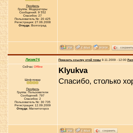
Профиль
Группа: Модераторы
Сообщений: 9 552
Спасибок: 27
Пользователь №: 20 425
Регистрация: 27.06.2008
Откуда:
Волгоград
сохранит
Лизик74
Показать ссылку этой темы
9.11.2009 - 12:00
Рас
Сейчас
Offline
Klyukva
Спасибо, столько х
Шеф-повар
Профиль
Группа: Пользователи
Сообщений: 797
Спасибок: 2
Пользователь №: 30 735
Регистрация: 12.09.2009
Откуда:
Магнитогорск
сохранить