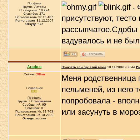
Профиль
, 
Группа: Авторы
Сообщений: 18 924
Спасибок: 271
присутствуют, тесто
Пользователь №: 16 467
Регистрация: 31.12.2007
Откуда:
C-a
рассыпчатое.Сдобы т
вздувалось и не бы
сохранить
Агафья
Показать ссылку этой темы
10.11.2009 - 08:44
Ра
Сейчас
Offline
Меня родственница п
пельменей, из него 
Поварёнок
Профиль
попробовала - вполн
Группа: Пользователи
Сообщений: 95
Спасибок: 0
или засунуть в моро
Пользователь №: 31 763
Регистрация: 25.10.2009
Откуда:
москва