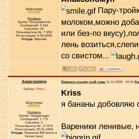
Пару-тройк
Шеф-повар
Профиль
молоком,можно доба
Группа: Пользователи
Сообщений: 2 044
Спасибок: 19
или без-по вкусу),по
Пользователь №: 7 059
Регистрация: 4.06.2006
Откуда:
Марокко
лень возиться,слепи
со свистом...
сохранить
Анаксономун
Показать ссылку этой темы
11.11.2009 - 18:43
Ра
Сейчас
Offline
Kriss
я бананы добовляю о
Шеф-повар
Профиль
Группа: Ожидающие
Сообщений: 1 775
Спасибок: 2
Вареники ленивые, н
Пользователь №: 17 876
Регистрация: 25.02.2008
Откуда:
Германии BW (жила в
Казахстане)