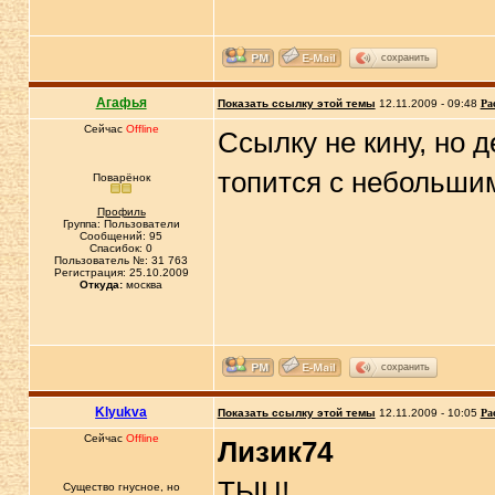
сохранить
Агафья
Показать ссылку этой темы
12.11.2009 - 09:48
Ра
Сейчас
Offline
Ссылку не кину, но 
топится с небольшим
Поварёнок
Профиль
Группа: Пользователи
Сообщений: 95
Спасибок: 0
Пользователь №: 31 763
Регистрация: 25.10.2009
Откуда:
москва
сохранить
Klyukva
Показать ссылку этой темы
12.11.2009 - 10:05
Ра
Сейчас
Offline
Лизик74
ТЫЦ!
Существо гнусное, но