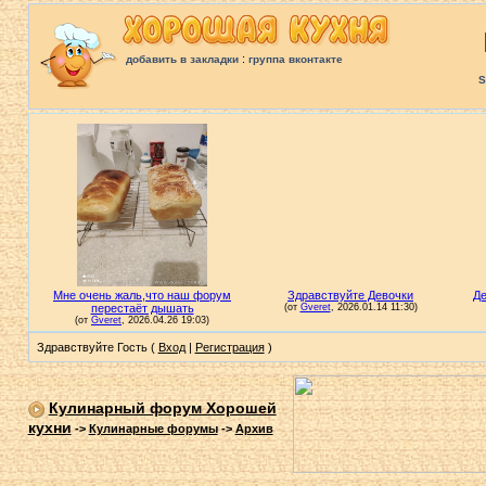
:
добавить в закладки
группа вконтакте
S
Здравствуйте Гость (
Вход
|
Регистрация
)
Кулинарный форум Хорошей
кухни
->
Кулинарные форумы
->
Архив