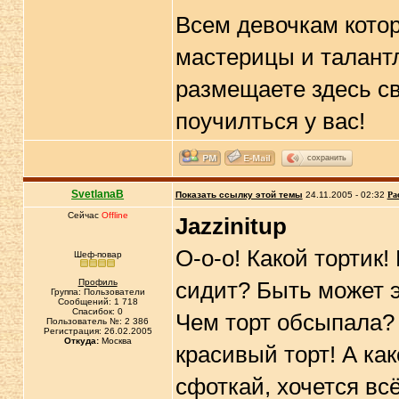
Всем девочкам котор
мастерицы и талантл
размещаете здесь с
поучилться у вас!
сохранить
SvetlanaB
Показать ссылку этой темы
24.11.2005 - 02:32
Ра
Сейчас
Offline
Jazzinitup
О-о-о! Какой тортик!
Шеф-повар
Профиль
сидит? Быть может эт
Группа: Пользователи
Сообщений: 1 718
Спасибок: 0
Чем торт обсыпала? 
Пользователь №: 2 386
Регистрация: 26.02.2005
Откуда:
Москва
красивый торт! А как
сфоткай, хочется вс