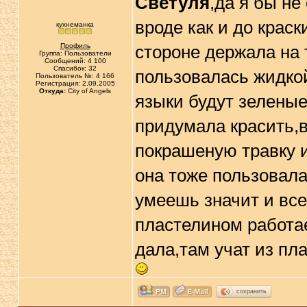
Светуля
,да я бы не
вроде как и до краск
кухнеманка
Профиль
стороне держала на 
Группа: Пользователи
Сообщений: 4 100
Спасибок: 32
пользовалась жидкой
Пользователь №: 4 166
Регистрация: 2.09.2005
Откуда:
City of Angels
языки будут зеленые
придумала красить,в
покрашеную травку и
она тоже пользовала 
умеешь значит и все
пластелином работае
дала,там учат из пл
сохранить