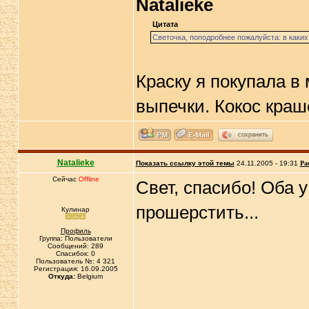
Natalieke
Цитата
Светочка, поподробнее пожалуйста: в каких
Краску я покупала в 
выпечки. Кокос краш
сохранить
Natalieke
Показать ссылку этой темы
24.11.2005 - 19:31
Ра
Сейчас
Offline
Свет, спасибо! Оба у
прошерстить...
Кулинар
Профиль
Группа: Пользователи
Сообщений: 289
Спасибок: 0
Пользователь №: 4 321
Регистрация: 16.09.2005
Откуда:
Belgium