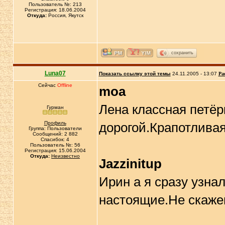
Пользователь №: 213
Регистрация: 18.06.2004
Откуда:
Россия, Якутск
сохранить
Luna07
Показать ссылку этой темы
24.11.2005 - 13:07
Ра
Сейчас
Offline
moa
Лена классная петёр
Гурман
Профиль
дорогой.Крапотливая
Группа: Пользователи
Сообщений: 2 882
Спасибок: 4
Пользователь №: 56
Регистрация: 15.06.2004
Откуда:
Неизвестно
Jazzinitup
Ирин а я сразу узн
настоящие.Не скаже