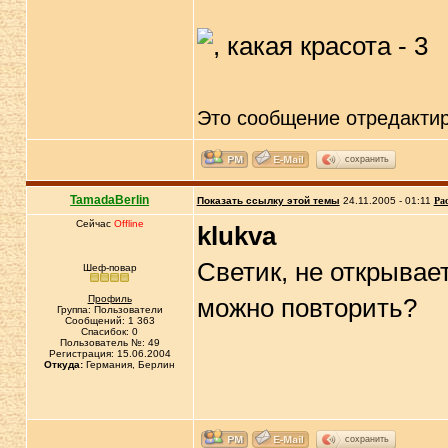
Это сообщение отредакти
сохранить
TamadaBerlin
Показать ссылку этой темы
24.11.2005 - 01:11
Ра
Сейчас
Offline
klukva
Светик, не открывае
Шеф-повар
Профиль
можно повторить?
Группа: Пользователи
Сообщений: 1 363
Спасибок: 0
Пользователь №: 49
Регистрация: 15.06.2004
Откуда:
Германия, Берлин
сохранить