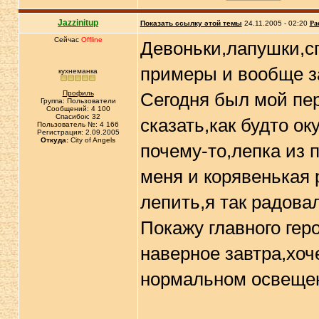
Jazzinitup
Показать ссылку этой темы
24.11.2005 - 02:20
Ра
Сейчас
Offline
Девоньки,лапушки,с
примеры и вообще за 
кухнеманка
Профиль
Сегодня был мой пер
Группа: Пользователи
Сообщений: 4 100
Спасибок: 32
сказать,как будто о
Пользователь №: 4 166
Регистрация: 2.09.2005
Откуда:
City of Angels
почему-то,лепка из 
меня и корявенькая 
лепить,я так радовал
Покажу главного гер
наверное завтра,хоч
нормальном освеще