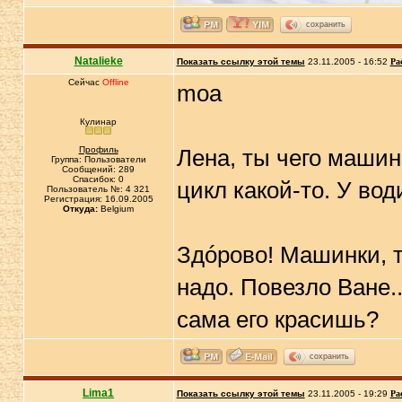
сохранить
Natalieke
Показать ссылку этой темы
23.11.2005 - 16:52
Ра
Сейчас
Offline
moa
Кулинар
Профиль
Лена, ты чего машин
Группа: Пользователи
Сообщений: 289
Спасибок: 0
цикл какой-то. У во
Пользователь №: 4 321
Регистрация: 16.09.2005
Откуда:
Belgium
Здóрово! Машинки, ту
надо. Повезло Ване..
сама его красишь?
сохранить
Lima1
Показать ссылку этой темы
23.11.2005 - 19:29
Ра