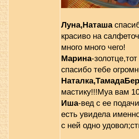
Луна,Наташа
спасиб
красиво на салфеточ
много много чего!
Марина
-золотце,тот
спасибо тебе огромн
Наталка,ТамадаБе
мастику!!!Муа вам 1
Иша
-вед с ее подач
есть увидела именно
с ней одно удовол;ст