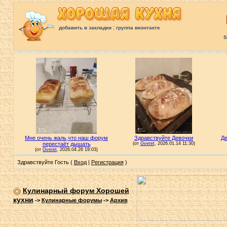
:
добавить в закладки
группа вконтакте
S
Здравствуйте Гость (
Вход
|
Регистрация
)
Кулинарный форум Хорошей
кухни
->
Кулинарные форумы
->
Архив