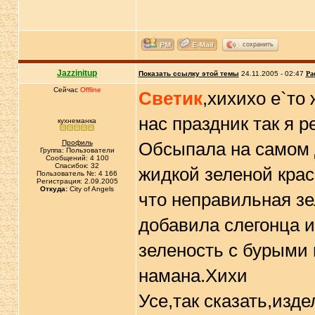
сохранить
Jazzinitup
Показать ссылку этой темы
24.11.2005 - 02:47
Ра
Сейчас
Offline
Светик
,хихихо е`то
нас праздник так я 
кухнеманка
Профиль
Обсыпала на самом д
Группа: Пользователи
Сообщений: 4 100
Спасибок: 32
жидкой зеленой кра
Пользователь №: 4 166
Регистрация: 2.09.2005
Откуда:
City of Angels
что неправильная з
добавила слегонца и
зеленость с бурыми
намана.Хихи
Усе,так сказать,изд