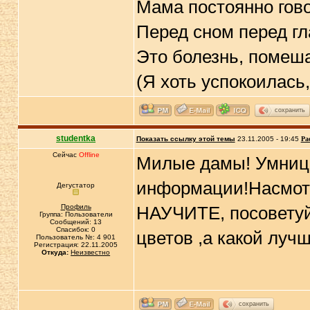
Мама постоянно гово
Перед сном перед гл
Это болезнь, помеша
(Я хоть успокоилась,
сохранить
studentka
Показать ссылку этой темы
23.11.2005 - 19:45
Ра
Сейчас
Offline
Милые дамы! Умницы,
информации!Насмотре
Дегустатор
Профиль
НАУЧИТЕ, посоветуйт
Группа: Пользователи
Сообщений: 13
Спасибок: 0
цветов ,а какой лучш
Пользователь №: 4 901
Регистрация: 22.11.2005
Откуда:
Неизвестно
сохранить