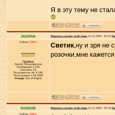
Я в эту тему не стал
сохранить
Jazzinitup
Показать ссылку этой темы
24.11.2005 - 05:10
Ра
Сейчас
Offline
Светик
,ну и зря не
розочки,мне кажется 
кухнеманка
Профиль
Группа: Пользователи
Сообщений: 4 100
Спасибок: 32
Пользователь №: 4 166
Регистрация: 2.09.2005
Откуда:
City of Angels
сохранить
SvetlanaB
Показать ссылку этой темы
24.11.2005 - 05:19
Ра
Сейчас
Offline