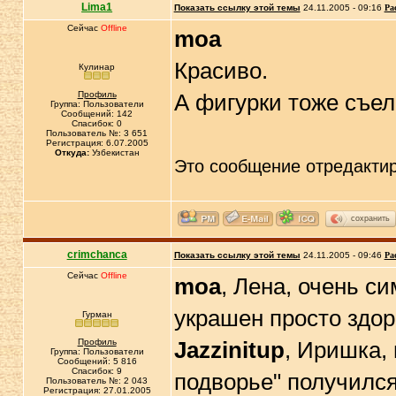
Lima1
Показать ссылку этой темы
24.11.2005 - 09:16
Ра
Сейчас
Offline
moa
Красиво.
Кулинар
Профиль
А фигурки тоже съе
Группа: Пользователи
Сообщений: 142
Спасибок: 0
Пользователь №: 3 651
Регистрация: 6.07.2005
Откуда:
Узбекистан
Это сообщение отредакти
сохранить
crimchanca
Показать ссылку этой темы
24.11.2005 - 09:46
Ра
Сейчас
Offline
moa
, Лена, очень с
украшен просто здор
Гурман
Профиль
Jazzinitup
, Иришка,
Группа: Пользователи
Сообщений: 5 816
Спасибок: 9
подворье" получился
Пользователь №: 2 043
Регистрация: 27.01.2005