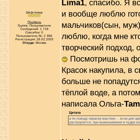
Lima1
, спасибо. Я в
и вообще люблю гото
Шеф-повар
Профиль
мальчиков(сын, муж)
Группа: Пользователи
Сообщений: 1 718
Спасибок: 0
люблю, когда мне кто
Пользователь №: 2 386
Регистрация: 26.02.2005
Откуда:
Москва
творческий подход, о
Посмотришь на фот
Красок накупила, в с
больше не попадутс
тёплой воде, а потом
написала Ольга-
Tam
Цитата
а по поводу окраски мастики ... если для 
растворяется. при вымешивании в пудре ма