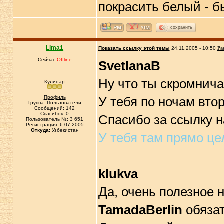
покрасить белый - 
сохранить
Lima1
Показать ссылку этой темы
24.11.2005 - 10:50
Ра
Сейчас
Offline
SvetlanaB
Ну что ты скромнича
Кулинар
Профиль
У тебя по ночам вт
Группа: Пользователи
Сообщений: 142
Спасибок: 0
Спасибо за ссылку на
Пользователь №: 3 651
Регистрация: 6.07.2005
Откуда:
Узбекистан
У тебя там прямо це
klukva
Да, очень полезное 
TamadaBerlin
обязат