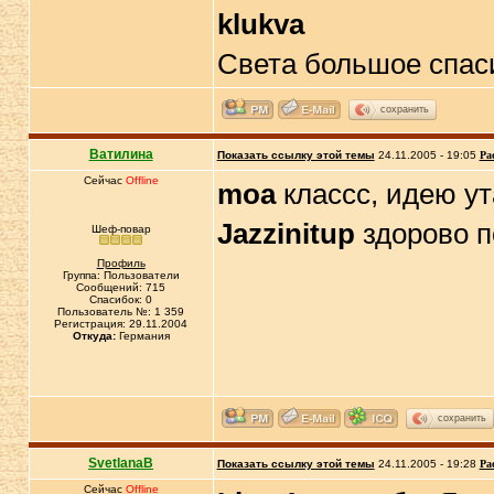
klukva
Света большое спаси
сохранить
Ватилина
Показать ссылку этой темы
24.11.2005 - 19:05
Ра
Сейчас
Offline
moa
классс, идею у
Jazzinitup
здорово 
Шеф-повар
Профиль
Группа: Пользователи
Сообщений: 715
Спасибок: 0
Пользователь №: 1 359
Регистрация: 29.11.2004
Откуда:
Германия
сохранить
SvetlanaB
Показать ссылку этой темы
24.11.2005 - 19:28
Ра
Сейчас
Offline