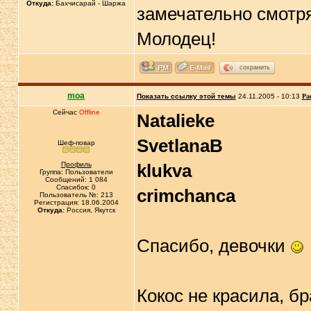
Откуда:
Бахчисарай - Шаржа
замечательно смотрят
Молодец!
сохранить
moa
Показать ссылку этой темы
24.11.2005 - 10:13
Ра
Сейчас
Offline
Natalieke
SvetlanaB
Шеф-повар
Профиль
klukva
Группа: Пользователи
Сообщений: 1 084
Спасибок: 0
crimchanca
Пользователь №: 213
Регистрация: 18.06.2004
Откуда:
Россия, Якутск
Спасибо, девочки
Кокос не красила, б