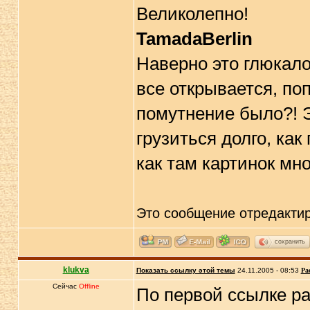
Великолепно!
TamadaBerlin
Наверно это глюкало
все открывается, по
помутнение было?! Э
грузиться долго, как
как там картинок мн
Это сообщение отредакти
сохранить
klukva
Показать ссылку этой темы
24.11.2005 - 08:53
Ра
Сейчас
Offline
По первой ссылке ра