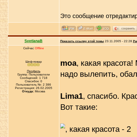
Это сообщение отредакти
сохранить
SvetlanaB
Показать ссылку этой темы
23.11.2005 - 22:28
Ра
Сейчас
Offline
moa
, какая красота!
Шеф-повар
Профиль
надо вылепить, оба
Группа: Пользователи
Сообщений: 1 718
Спасибок: 0
Пользователь №: 2 386
Регистрация: 26.02.2005
Откуда:
Москва
Lima1
, спасибо. Кра
Вот такие: