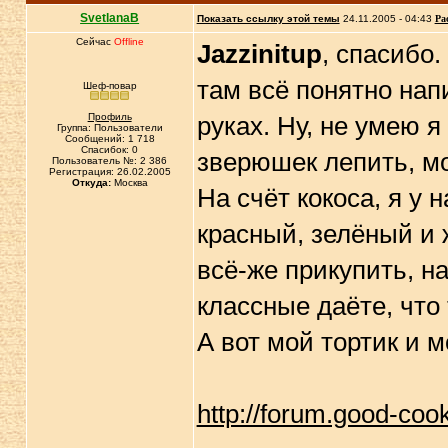
SvetlanaB
Показать ссылку этой темы
24.11.2005 - 04:43
Ра
Сейчас
Offline
Jazzinitup
, спасибо.
там всё понятно нап
Шеф-повар
Профиль
руках. Ну, не умею я
Группа: Пользователи
Сообщений: 1 718
Спасибок: 0
зверюшек лепить, мо
Пользователь №: 2 386
Регистрация: 26.02.2005
Откуда:
Москва
На счёт кокоса, я у 
красный, зелёный и 
всё-же прикупить, на
классные даёте, что
А вот мой тортик и 
http://forum.good-coo