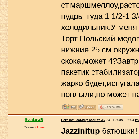
ст.маршмеллоу,расто
пудры туда 1 1/2-1 3
холодильник.У меня 
Торт Польский медов
нижние 25 см окружн
скока,может 4?Завт
пакетик стабилизато
жарко будет,испугал
поплыли,но может на
сохранить
SvetlanaB
Показать ссылку этой темы
24.11.2005 - 03:03
Ра
Сейчас
Offline
Jazzinitup
батюшки! 