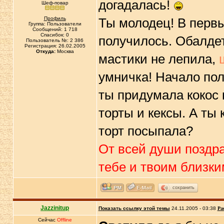
догадалась!
Шеф-повар
Профиль
Ты молодец! В первы
Группа: Пользователи
Сообщений: 1 718
Спасибок: 0
получилось. Обалдет
Пользователь №: 2 386
Регистрация: 26.02.2005
Откуда:
Москва
мастики не лепила,
умничка! Начало по
ты придумала кокос 
торты и кексы. А ты
торт посыпала?
От всей души поздра
тебе и твоим близки
сохранить
Jazzinitup
Показать ссылку этой темы
24.11.2005 - 03:38
Ра
Сейчас
Offline