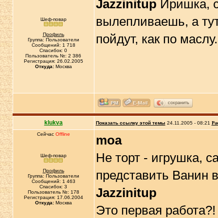
Jazzinitup
Иришка, с
вылепливаешь, а ту
Шеф-повар
Профиль
пойдут, как по маслу
Группа: Пользователи
Сообщений: 1 718
Спасибок: 0
Пользователь №: 2 386
Регистрация: 26.02.2005
Откуда:
Москва
сохранить
klukva
Показать ссылку этой темы
24.11.2005 - 08:21
Ра
Сейчас
Offline
moa
Не торт - игрушка, с
Шеф-повар
Профиль
представить Ванин во
Группа: Пользователи
Сообщений: 1 463
Спасибок: 3
Jazzinitup
Пользователь №: 178
Регистрация: 17.06.2004
Откуда:
Москва
Это первая работа?