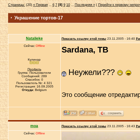
Страницы:
(20)
« Первая
...
6
7
[8]
9
10
...
Последняя »
(
Перейти к первому непр
Украшение тортов-17
Natalieke
Показать ссылку этой темы
23.11.2005 - 16:40
Ра
Сейчас
Offline
Sardana, TB
Кулинар
Профиль
Неужели???
Группа: Пользователи
Сообщений: 289
Спасибок: 0
Пользователь №: 4 321
Регистрация: 16.09.2005
Откуда:
Belgium
Это сообщение отредакти
сохранить
moa
Показать ссылку этой темы
23.11.2005 - 16:43
Ра
Сейчас
Offline