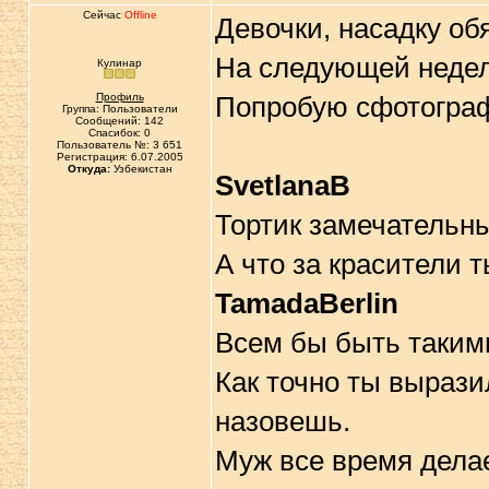
Сейчас
Offline
Девочки, насадку об
На следующей недел
Кулинар
Профиль
Попробую сфотограф
Группа: Пользователи
Сообщений: 142
Спасибок: 0
Пользователь №: 3 651
Регистрация: 6.07.2005
Откуда:
Узбекистан
SvetlanaB
Тортик замечательны
А что за красители 
TamadaBerlin
Всем бы быть таки
Как точно ты вырази
назовешь.
Муж все время делае