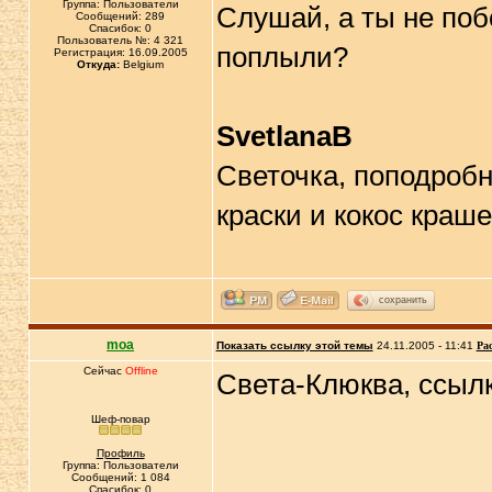
Группа: Пользователи
Слушай, а ты не поб
Сообщений: 289
Спасибок: 0
Пользователь №: 4 321
поплыли?
Регистрация: 16.09.2005
Откуда:
Belgium
SvetlanaB
Светочка, поподробн
краски и кокос краше
сохранить
moa
Показать ссылку этой темы
24.11.2005 - 11:41
Ра
Сейчас
Offline
Света-Клюква, ссыл
Шеф-повар
Профиль
Группа: Пользователи
Сообщений: 1 084
Спасибок: 0