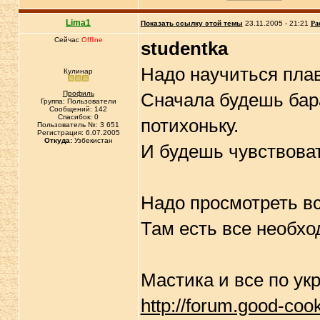
Lima1
Показать ссылку этой темы
23.11.2005 - 21:21
Ра
Сейчас
Offline
studentka
Надо научиться пла
Кулинар
Профиль
Сначала будешь бар
Группа: Пользователи
Сообщений: 142
Спасибок: 0
потихоньку.
Пользователь №: 3 651
Регистрация: 6.07.2005
Откуда:
Узбекистан
И будешь чувствоват
Надо просмотреть вс
Там есть все необхо
Мастика и все по ук
http://forum.good-co