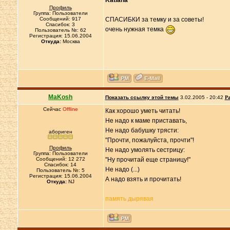
Katiana
Профиль
Группа: Пользователи
Сообщений: 917
СПАСИБКИ за темку и за советы!
Спасибок: 3
очень нужная темка
Пользователь №: 62
Регистрация: 15.06.2004
Откуда:
Москва
MaKosh
Показать ссылку этой темы
3.02.2005 - 20:42
Ра
Сейчас
Offline
Как хорошо уметь читать!
Не надо к маме приставать,
Не надо бабушку трясти:
абориген
"Прочти, пожалуйста, прочти"!
Профиль
Не надо умолять сестрицу:
Группа: Пользователи
Сообщений: 12 272
"Ну прочитай еще страницу!"
Спасибок: 14
Не надо (...)
Пользователь №: 5
Регистрация: 15.06.2004
А надо взять и прочитать!
Откуда:
NJ
память дырявая