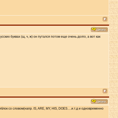
ких буквах (щ, ч, ж) он путался потом еще очень долго, а вот как
ок со словом(напр. IS, ARE, MY, HIS, DOES.....и.т.д и одновременно