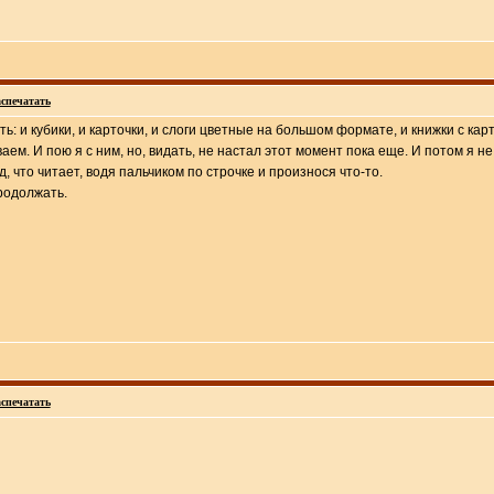
спечатать
есть: и кубики, и карточки, и слоги цветные на большом формате, и книжки с
аем. И пою я с ним, но, видать, не настал этот момент пока еще. И потом я 
д, что читает, водя пальчиком по строчке и произнося что-то.
родолжать.
спечатать