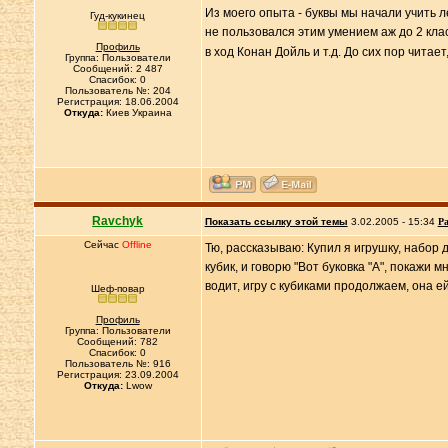
Из моего опыта - буквы мы начали учить ле
Гуд-кукинец
не пользовался этим умением аж до 2 кла
Профиль
в ход Конан Дойль и т.д. До сих пор читае
Группа: Пользователи
Сообщений: 2 487
Спасибок: 0
Пользователь №: 204
Регистрация: 18.06.2004
Откуда:
Киев Украина
Ravchyk
Показать ссылку этой темы
3.02.2005 - 15:34
Ра
Сейчас
Offline
Тю, рассказываю: Купил я игрушку, набор 
кубик, и говорю "Вот буковка "А", покажи 
водит, игру с кубиками продолжаем, она е
Шеф-повар
Профиль
Группа: Пользователи
Сообщений: 782
Спасибок: 0
Пользователь №: 916
Регистрация: 23.09.2004
Откуда:
Lwow