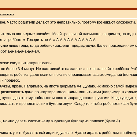
спечатать
зное. Часто родители делают это неправильно, поэтому возникают сложности,
оятельно наглядные пособия. Моей крошечной племяшке, например, на годик
ь с ребёнком. Говорить не А, а А-А-А-А-А-А-А-А-А-А-А.
укве лишь тогда, когда ребёнок закрепит предыдущую. Далее присоединяем со
орот а-а-а-а-а-а-а-а-ам.
егче соединять звуки в слоги.
 не более 3-4 минут. Не настаивайте на занятии, не заставляйте ребёнка. У
оощрять ребёнка, даже если он пока не оправдывает ваших ожиданий (погладит
ый процесс.
буквы, яркие. Например, на листе формата А4. Думаю, их можно самой выреза
 развешивать дома по квартире маленькими магнитиками (например, к холоди
, нужно давать ему побольше малякать карандашами, ручками. Когда увидите,
исывать и пропевать с ним буковки-звуки. Следите, чтобы ребёнок писал бук
ь, можно давать сложить ему выученную буковку из палочек (буква А).
ачинать учить буквы,то всё индивидуально. Нужно играть с ребёнком и наблюд