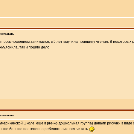
спечатать
 произношением занимался, в 5 лет выучила принципу чтения. В некоторых русс
 объяснила, так и пошло дело.
спечатать
ериканской школе, еще в pre-kg(дошкольная группа) давали рисунки в виде ябл
дальше больше постепенно ребенок начинает читать