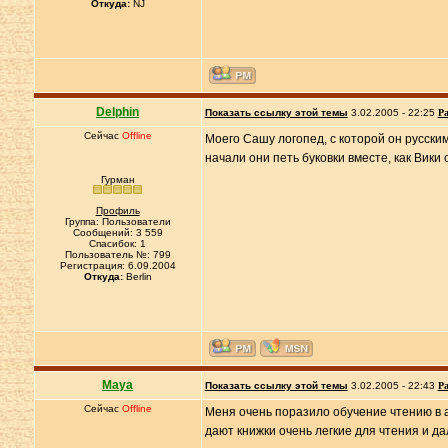
Откуда:
NJ
Delphin
Показать ссылку этой темы
3.02.2005 - 22:25
Ра
Сейчас
Offline
Моего Сашу логопед, с которой он русским
начали они петь буковки вместе, как Вики
Гурман
Профиль
Группа: Пользователи
Сообщений: 3 559
Спасибок: 1
Пользователь №: 799
Регистрация: 6.09.2004
Откуда:
Berlin
Maya
Показать ссылку этой темы
3.02.2005 - 22:43
Ра
Сейчас
Offline
Меня очень поразило обучение чтению в ам
дают книжки очень легкие для чтения и 