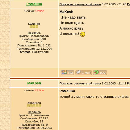
Ромашка
Показать ссылку этой темы
3.02.2005 - 21:28
Ра
Сейчас
Offline
MaKosh
...Не надо звать.
Не надо ждать.
Кулинар
А можно взять
Профиль
И почитать!
Группа: Пользователи
Сообщений: 290
Спасибок: 0
Пользователь №: 1 532
Регистрация: 12.12.2004
Откуда:
Португалия
MaKosh
Показать ссылку этой темы
3.02.2005 - 21:42
Ра
Сейчас
Offline
Ромашка
точно! а у меня какие-то странные рифм
абориген
Профиль
Группа: Пользователи
Сообщений: 12 272
Спасибок: 14
Пользователь №: 5
Регистрация: 15.06.2004