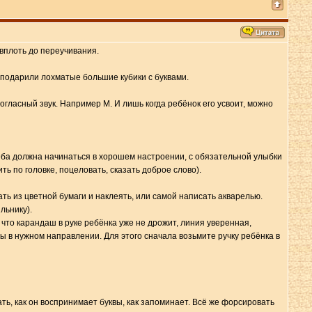
 вплоть до переучивания.
 подарили лохматые большие кубики с буквами.
гласный звук. Например М. И лишь когда ребёнок его усвоит, можно
чёба должна начинаться в хорошем настроении, с обязательной улыбки
ь по головке, поцеловать, сказать доброе слово).
ть из цветной бумаги и наклеять, или самой написать акварелью.
льнику).
 что карандаш в руке ребёнка уже не дрожит, линия уверенная,
вы в нужном направлении. Для этого сначала возьмите ручку ребёнка в
ать, как он воспринимает буквы, как запоминает. Всё же форсировать