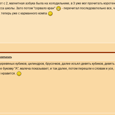
т с 2, магнитная азбука была на холодильнике, в 3 уже мог прочитать коротеньк
сса школы. Зато потом "сорвало кран"
- перечитал последовательно все, 
т, теперь уже с карманного компа
спечатать
деревяных кубиков, цилиндров, брусочков, далее изъял девять кубиков, девять
мне буковку "А", малеча показывает, и так далее, потом перешли к словам и ус
й нравится.