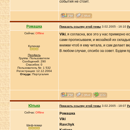
события не стоит.
Ромашка
Показать ссылку этой темы
3.02.2005 - 16:10
Ра
Сейчас
Offline
Viki
, я согласна, все это у нас примерно 
сами прописываем, и мозайкой их складыв
книжки чтоб я ему читала, и сам делает ви
Кулинар
В любом случае, спсибо за совет. Будем п
Профиль
Группа: Пользователи
Сообщений: 290
Спасибок: 0
Пользователь №: 1 532
Регистрация: 12.12.2004
Откуда:
Португалия
Юлька
Показать ссылку этой темы
3.02.2005 - 18:07
Ра
Сейчас
Offline
Ромашка
Viki
Ravchyk
Шеф-повар