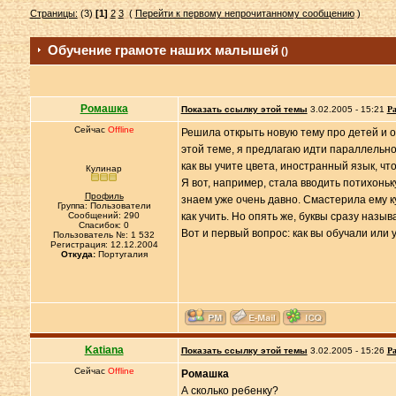
Страницы:
(3)
[1]
2
3
(
Перейти к первому непрочитанному сообщению
)
Обучение грамоте наших малышей
()
Ромашка
Показать ссылку этой темы
3.02.2005 - 15:21
Ра
Сейчас
Offline
Решила открыть новую тему про детей и о
этой теме, я предлагаю идти параллельно
как вы учите цвета, иностранный язык, чт
Кулинар
Я вот, например, стала вводить потихоньк
Профиль
знаем уже очень давно. Смастерила ему ку
Группа: Пользователи
Сообщений: 290
как учить. Но опять же, буквы сразу называ
Спасибок: 0
Вот и первый вопрос: как вы обучали или 
Пользователь №: 1 532
Регистрация: 12.12.2004
Откуда:
Португалия
Katiana
Показать ссылку этой темы
3.02.2005 - 15:26
Ра
Сейчас
Offline
Ромашка
А сколько ребенку?