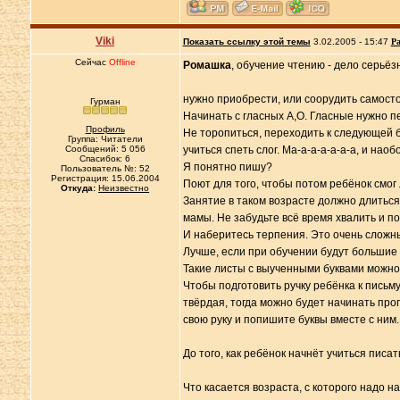
Viki
Показать ссылку этой темы
3.02.2005 - 15:47
Ра
Сейчас
Offline
Ромашка
, обучение чтению - дело серьё
нужно приобрести, или соорудить самост
Гурман
Начинать с гласных А,О. Гласные нужно пет
Профиль
Не торопиться, переходить к следующей б
Группа: Читатели
Сообщений: 5 056
учиться спеть слог. Ма-а-а-а-а-а-а, и наоб
Спасибок: 6
Я понятно пишу?
Пользователь №: 52
Регистрация: 15.06.2004
Поют для того, чтобы потом ребёнок смог л
Откуда:
Неизвестно
Занятие в таком возрасте должно длиться
мамы. Не забудьте всё время хвалить и п
И наберитесь терпения. Это очень сложн
Лучше, если при обучении будут большие 
Такие листы с выученными буквами можно
Чтобы подготовить ручку ребёнка к письму
твёрдая, тогда можно будет начинать проп
свою руку и попишите буквы вместе с ним.
До того, как ребёнок начнёт учиться писат
Что касается возраста, с которого надо н