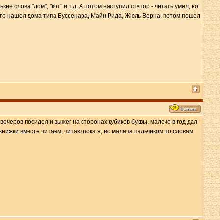
ие слова "дом", "кот" и т.д. А потом наступил ступор - читать умел, но
что нашел дома типа Буссенара, Майн Рида, Жюль Верна, потом пошел
 вечеров посидел и выжег на сторонах кубиков буквы, малече в год дал
е, книжки вместе читаем, читаю пока я, но малеча пальчиком по словам