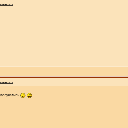
спечатать
спечатать
ы получались