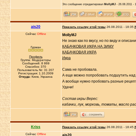
Это сообщение отредактировал
MollyMJ
- 26.08.2011 - 
ais20
Показать ссылку этой темы
26.08.2011 - 18:35
Р
Сейчас
Offline
MollyMJ
Не знаю как по вкусу, но по виду и описа
КАБАЧКОВАЯ ИКРА НА ЗИМУ
Гурман
КАБАЧКОВАЯ ИКРА
Профиль
Икра
Группа: Модераторы
Сообщений: 8 869
Спасибок: 370
Сама не пробовала.
Пользователь №: 31 207
Регистрация: 1.10.2009
А еще можно попробовать подшутить над м
Откуда:
Киев, Украина
А вообще нужно пробовать разные рецепты
Удачи!
Состав икры Верес:
кабачки, лук, морковь, томаты, масло р
сохранить
Kriss
Показать ссылку этой темы
26.08.2011 - 18:45
Р
Сейчас
Offline
ais20