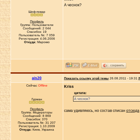
А чеснок?
Шеф-повар
Профиль
Группа: Пользователи
Сообщений: 2 044
Спасибок: 19
Пользователь №: 7 059
Регистрация: 4.06.2006
Откуда:
Марокко
сохранить
ais20
Показать ссылку этой темы
26.08.2011 - 19:31
Р
Сейчас
Offline
Kriss
цитата:
А чеснок?
Гурман
Профиль
сама удивляюсь, но состав списан
отсюда
Группа: Модераторы
Сообщений: 8 869
Спасибок: 370
Пользователь №: 31 207
Регистрация: 1.10.2009
Откуда:
Киев, Украина