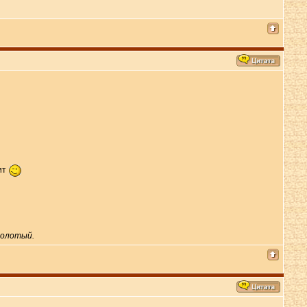
ит
молотый.