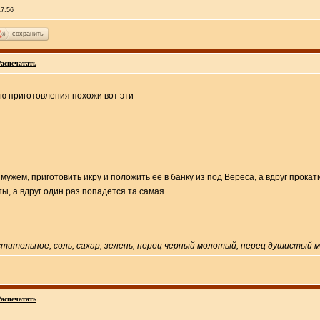
17:56
сохранить
аспечатать
нию приготовления похожи вот эти
ужем, приготовить икру и положить ее в банку из под Вереса, а вдруг прокат
, а вдруг один раз попадется та самая.
астительное, соль, сахар, зелень, перец черный молотый, перец душистый 
аспечатать