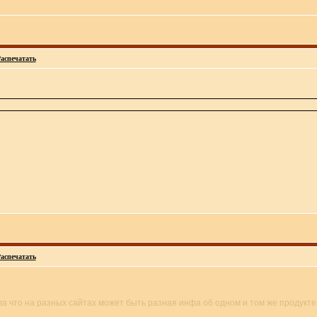
аспечатать
аспечатать
ла что на разных сайтах может быть разная инфа об одном и том же продукте