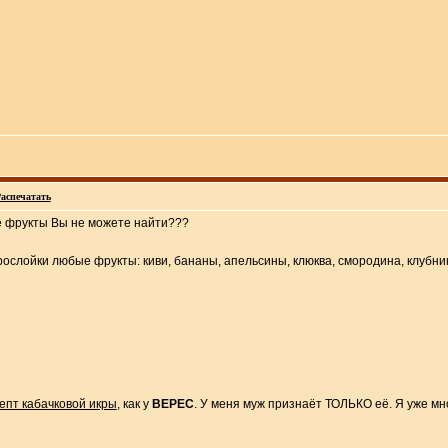
аспечатать
ие фрукты Вы не можете найти???
ослойки любые фрукты: киви, бананы, апельсины, клюква, смородина, клубник
епт кабачковой икры
, как у
ВЕРЕС
. У меня муж признаёт ТОЛЬКО её. Я уже мно