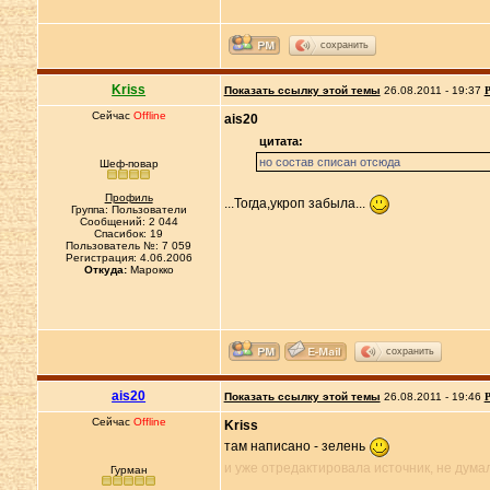
сохранить
Kriss
Показать ссылку этой темы
26.08.2011 - 19:37
Р
Сейчас
Offline
ais20
цитата:
но состав списан отсюда
Шеф-повар
Профиль
...Тогда,укроп забыла...
Группа: Пользователи
Сообщений: 2 044
Спасибок: 19
Пользователь №: 7 059
Регистрация: 4.06.2006
Откуда:
Марокко
сохранить
ais20
Показать ссылку этой темы
26.08.2011 - 19:46
Р
Сейчас
Offline
Kriss
там написано - зелень
и уже отредактировала источник, не дума
Гурман