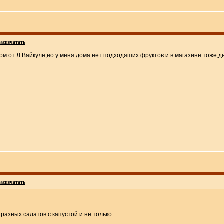
аспечатать
м от Л.Вайкуле,но у меня дома нет подходяших фруктов и в магазине тоже,д
аспечатать
 разных салатов с капустой и не только