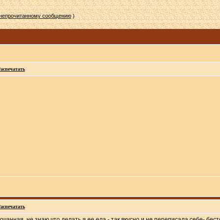
 непрочитанному сообщению
)
аспечатать
аспечатать
очанная. не знаю что делать я ее ела - так вкусно и не переписала себе- бес