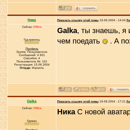
сохранить
Ника
Показать ссылку этой темы
19.08.2004 - 14:04
Ра
Сейчас
Offline
Galka
, ты знаешь, я
чем поедать
. А п
Гуд-кукинец
Профиль
Группа: Пользователи
Сообщений: 4 931
Спасибок: 4
Пользователь №: 101
Регистрация: 15.06.2004
Откуда:
Израиль
сохранить
Galka
Показать ссылку этой темы
19.08.2004 - 17:21
Ра
Сейчас
Offline
Ника
С новой аватар
Гурман
Профиль