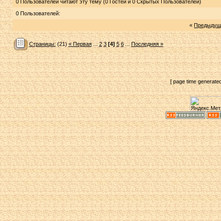
0 Пользователей читают эту тему (0 Гостей и 0 Скрытых Пользователей)
0 Пользователей:
«
Предыдущ
Страницы:
(21)
« Первая
...
2
3
[4]
5
6
...
Последняя »
[ page time generate