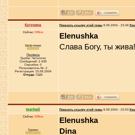
сохранить
Катерина
Показать ссылку этой темы
9.09.2004 - 23:49
Рас
Сейчас
Offline
Elenushka
Слава Богу, ты жива
Шеф-повар
Профиль
Группа: Читатели
Сообщений: 2 436
Спасибок: 0
Пользователь №: 2
Регистрация: 15.06.2004
Откуда:
США
сохранить
marina5
Показать ссылку этой темы
9.09.2004 - 23:53
Рас
Сейчас
Offline
Elenushka
Dina
Гурман