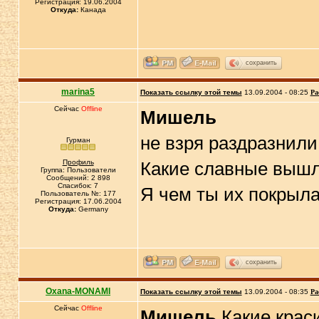
Регистрация: 19.06.2004
Откуда:
Канада
сохранить
marina5
Показать ссылку этой темы
13.09.2004 - 08:25
Ра
Сейчас
Offline
Мишель
не взря раздразнили
Гурман
Профиль
Какие славные вышл
Группа: Пользователи
Сообщений: 2 898
Спасибок: 7
Я чем ты их покрыл
Пользователь №: 177
Регистрация: 17.06.2004
Откуда:
Germany
сохранить
Oxana-MONAMI
Показать ссылку этой темы
13.09.2004 - 08:35
Ра
Сейчас
Offline
Мишель
Какие крас