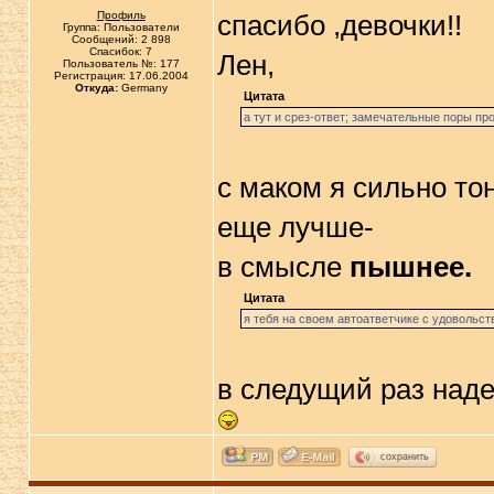
Профиль
спасибо ,девочки!!
Группа: Пользователи
Сообщений: 2 898
Спасибок: 7
Лен,
Пользователь №: 177
Регистрация: 17.06.2004
Откуда:
Germany
Цитата
а тут и срез-ответ; замечательные поры про
с маком я сильно тон
еще лучше-
в смысле
пышнее.
Цитата
я тебя на своем автоатветчике с удовольс
в следущий раз наде
сохранить