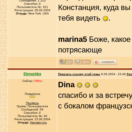
Сообщений: 1 223
Спасибок: 0
Констанция, куда вы
Пользователь №: 321
Регистрация: 28.06.2004
Откуда:
New York, USA
тебя видеть
.
marina5
Боже, какое
потрясающе
сохранить
Elenushka
Показать ссылку этой темы
9.09.2004 - 23:46
Рас
Сейчас
Offline
Dina
спасибо и за встречу
Поварёнок
Профиль
с бокалом французс
Группа: Пользователи
Сообщений: 59
Спасибок: 0
Пользователь №: 34
Регистрация: 15.06.2004
Откуда:
Неизвестно