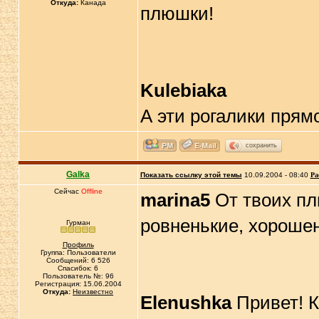
Откуда:
Канада
плюшки!
Kulebiaka
А эти рогалики прямо
сохранить
Galka
Показать ссылку этой темы
10.09.2004 - 08:40
Ра
Сейчас
Offline
marina5
От твоих пл
ровненькие, хороше
Гурман
Профиль
Группа: Пользователи
Сообщений: 6 526
Спасибок: 6
Пользователь №: 96
Регистрация: 15.06.2004
Откуда:
Неизвестно
Elenushka
Привет! К