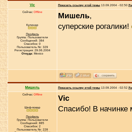
Vic
Показать ссылку этой темы
13.09.2004 - 02:50
Ра
Сейчас
Offline
Мишель
,
суперские рогалики!
Кулинар
Профиль
Группа: Пользователи
Сообщений: 384
Спасибок: 0
Пользователь №: 329
Регистрация: 29.06.2004
Откуда:
Mexico
сохранить
Мишель
Показать ссылку этой темы
13.09.2004 - 02:52
Ра
Сейчас
Offline
Vic
Спасибо! В начинке м
Шеф-повар
Профиль
Группа: Пользователи
Сообщений: 885
Спасибок: 2
Пользователь №: 228