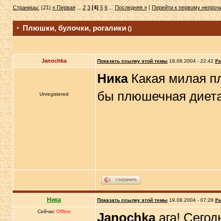
Страницы:
(21)
« Первая
...
2
3
[4]
5
6
...
Последняя »
(
Перейти к первому непро
Плюшки, булочки, рогалики
()
Janochka
Показать ссылку этой темы
18.08.2004 - 22:42
Ра
Ника
Какая милая п
бы плюшечная диета
Unregistered
сохранить
Ника
Показать ссылку этой темы
19.08.2004 - 07:28
Ра
Сейчас
Offline
Janochka
ага! Сегод