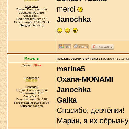
Профиль
merci
Группа: Пользователи
Сообщений: 2 898
Спасибок: 7
Janochka
Пользователь №: 177
Регистрация: 17.06.2004
Откуда:
Germany
сохранить
Мишель
Показать ссылку этой темы
13.09.2004 - 15:10
Ра
Сейчас
Offline
marina5
Oxana-MONAMI
Шеф-повар
Профиль
Janochka
Группа: Пользователи
Сообщений: 885
Спасибок: 2
Galka
Пользователь №: 228
Регистрация: 19.06.2004
Откуда:
Канада
Спасибо, девчёнки!
Марин, я их сбрызну