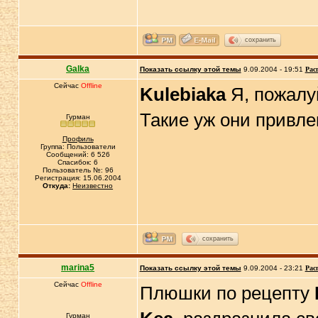
сохранить
Galka
Показать ссылку этой темы
9.09.2004 - 19:51
Рас
Сейчас
Offline
Kulebiaka
Я, пожалу
Такие уж они привл
Гурман
Профиль
Группа: Пользователи
Сообщений: 6 526
Спасибок: 6
Пользователь №: 96
Регистрация: 15.06.2004
Откуда:
Неизвестно
сохранить
marina5
Показать ссылку этой темы
9.09.2004 - 23:21
Рас
Сейчас
Offline
Плюшки по рецепту
Гурман