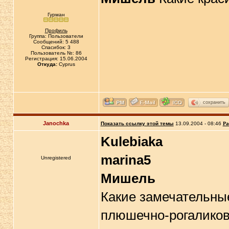
Гурман
Профиль
Группа: Пользователи
Сообщений: 5 488
Спасибок: 3
Пользователь №: 86
Регистрация: 15.06.2004
Откуда:
Cyprus
сохранить
Janochka
Показать ссылку этой темы
13.09.2004 - 08:46
Ра
Kulebiaka
marina5
Unregistered
Мишель
Какие замечательные
плюшечно-рогаликов