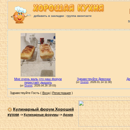
:
добавить в закладки
группа вконтакте
S
Здравствуйте Гость (
Вход
|
Регистрация
)
Кулинарный форум Хорошей
кухни
->
Кулинарные форумы
->
Архив