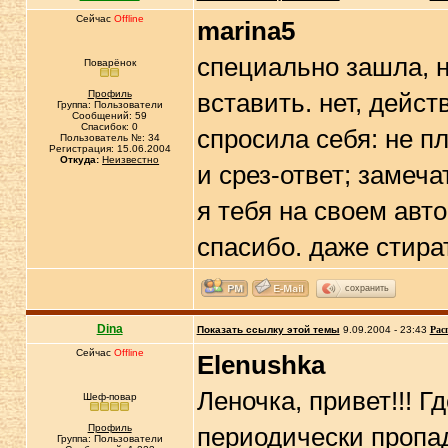
Сейчас
Offline
marina5
специально зашла, н
Поварёнок
Профиль
вставить. нет, дейс
Группа: Пользователи
Сообщений: 59
Спасибок: 0
спросила себя: не пл
Пользователь №: 34
Регистрация: 15.06.2004
Откуда:
Неизвестно
и срез-ответ; замеч
я тебя на своем авт
спасибо. даже стират
сохранить
Dina
Показать ссылку этой темы
9.09.2004 - 23:43
Рас
Сейчас
Offline
Elenushka
Леночка, привет!!! Г
Шеф-повар
Профиль
периодически проп
Группа: Пользователи