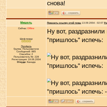
снова!
сохранить
Мишель
Показать ссылку этой темы
13.09.2004 - 02:07
Ра
Сейчас
Offline
Ну вот, раздразнил
"пришлось" испечь:
Шеф-повар
Профиль
Группа: Пользователи
Сообщений: 885
Спасибок: 2
Пользователь №: 228
Регистрация: 19.06.2004
Откуда:
Канада
сохранить