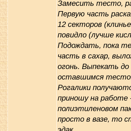
Замесить тесто, ра
Первую часть раска
12 секторов (клинь
повидло (лучше кисл
Подождать, пока т
часть в сахар, выл
огонь. Выпекать до
оставшимся тесто
Рогалики получаютс
приношу на работе 
полиэтиленовом пак
просто в вазе, то 
эдак.