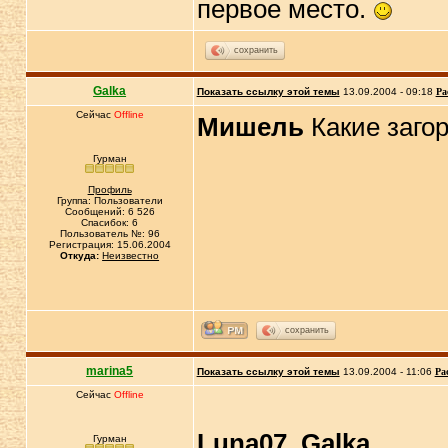
первое место.
сохранить
Galka
Показать ссылку этой темы
13.09.2004 - 09:18
Ра
Сейчас
Offline
Мишель
Какие заго
Гурман
Профиль
Группа: Пользователи
Сообщений: 6 526
Спасибок: 6
Пользователь №: 96
Регистрация: 15.06.2004
Откуда:
Неизвестно
сохранить
marina5
Показать ссылку этой темы
13.09.2004 - 11:06
Ра
Сейчас
Offline
Luna07
,
Galka
Гурман