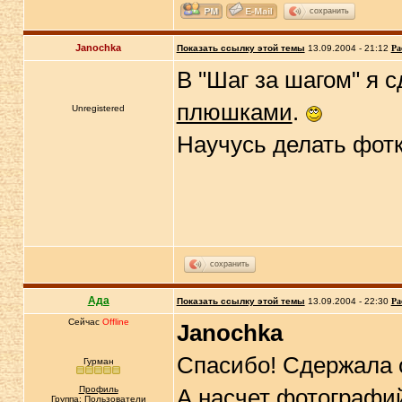
сохранить
Janochka
Показать ссылку этой темы
13.09.2004 - 21:12
Ра
В "Шаг за шагом" я 
плюшками
.
Unregistered
Научусь делать фот
сохранить
Ада
Показать ссылку этой темы
13.09.2004 - 22:30
Ра
Сейчас
Offline
Janochka
Спасибо! Сдержала 
Гурман
Профиль
А насчет фотографий
Группа: Пользователи