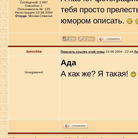
Сообщений: 2 867
Спасибок: 1
тебя просто прелест
Пользователь №: 105
Регистрация: 15.06.2004
Откуда:
Москва-Севилья
юмором описать.
сохранить
Janochka
Показать ссылку этой темы
13.09.2004 - 22:44
Ра
Ада
А как же? Я такая!
Unregistered
сохранить