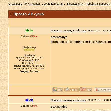
Страницы:
(40)
« Первая
...
20
21
[22]
23
24
...
Последняя »
(
Перейти к первому
Просто и Вкусно
Metla
Показать ссылку этой темы
29.10.2010 - 21:56
Сейчас
Offline
stacnatalya
Наташенька! Я сегодня тоже собралась г
Шеф-повар
Профиль
Группа: Пользователи
Сообщений: 916
Спасибок: 0
Пользователь №: 15 423
Регистрация: 13.11.2007
Откуда:
Москва
сохранит
ais20
Показать ссылку этой темы
29.10.2010 - 22:31
Сейчас
Offline
stacnatalya