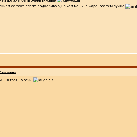
с ней должны быть очень вкусные
шением ее тоже слегка поджариваю, но чем меньше жареного тем лучше
Распечатать
.я твоя на веки.