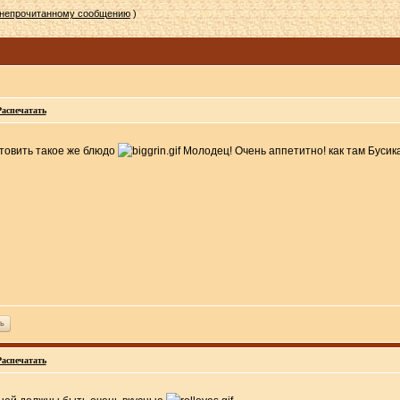
 непрочитанному сообщению
)
Распечатать
отовить такое же блюдо
Молодец! Очень аппетитно! как там Буси
ь
Распечатать