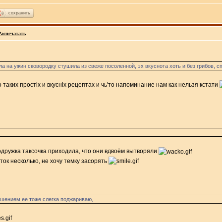
сохранить
Распечатать
а на ужин сковородку cтушила из свеже посоленной, эх вкуснота хоть и без грибов, с
 о таких простіх и вкусніх рецептах и чь'то напоминание нам как нельзя кстати
подружка таксочка приходила, что они вдвоём вытворяли
ок несколько, не хочу темку засорять
ушением ее тоже слегка поджариваю,