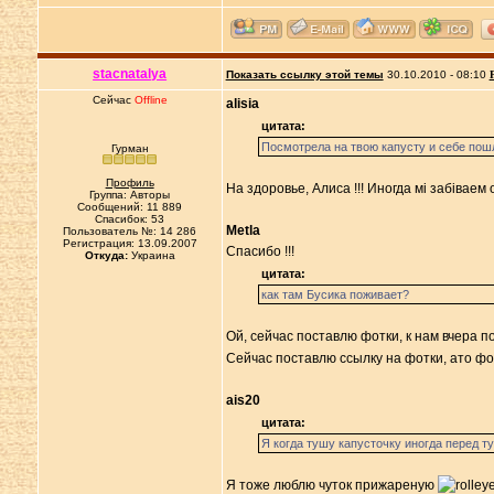
stacnatalya
Показать ссылку этой темы
30.10.2010 - 08:10
Сейчас
Offline
alisia
цитата:
Посмотрела на твою капусту и себе пошл
Гурман
Профиль
На здоровье, Алиса !!! Иногда мі забіваем
Группа: Авторы
Сообщений: 11 889
Спасибок: 53
Metla
Пользователь №: 14 286
Регистрация: 13.09.2007
Cпасибо !!!
Откуда:
Украина
цитата:
как там Бусика поживает?
Ой, сейчас поставлю фотки, к нам вчера 
Сейчас поставлю ссылку на фотки, ато фот
ais20
цитата:
Я когда тушу капусточку иногда перед т
Я тоже люблю чуток прижареную