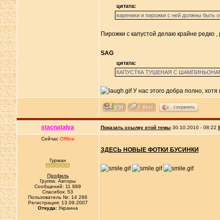
цитата:
вареники и пирожки с ней должны быть 
Пирожки с капустой делаю крайне редко ,
SAG
цитата:
КАПУСТКА ТУШЕНАЯ С ШАМПИНЬОНАМИ...
У нас этого добра полно, хотя 
сохранить
stacnatalya
Показать ссылку этой темы
30.10.2010 - 08:22
Сейчас
Offline
ЗДЕСЬ НОВЫЕ ФОТКИ БУСИНКИ
Гурман
Профиль
Группа: Авторы
Сообщений: 11 889
Спасибок: 53
Пользователь №: 14 286
Регистрация: 13.09.2007
Откуда:
Украина