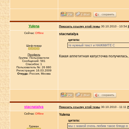
сохранить
Yulena
Показать ссылку этой темы
30.10.2010 - 10:54
Сейчас
Offline
stacnatalya
цитата:
те нужный текст и НАЖМИТЕ С
Шеф-повар
Профиль
Какая аппетитная капусточка получилась,
Группа: Пользователи
Сообщений: 581
Спасибок: 1
Пользователь №: 26 880
Регистрация: 16.03.2009
Откуда:
Россия, Москва
сохранить
stacnatalya
Показать ссылку этой темы
30.10.2010 - 11:11
Р
Сейчас
Offline
Yulena
цитата:
мы с мамой очень любим такое блюдо в 
Гурман