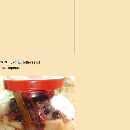
то ВЕЩЬ !!!
очки корицы.