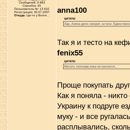
Сообщений: 9 883
Спасибок: 45
anna100
Пользователь №: 13 632
Регистрация: 30.07.2007
Откуда:
где-то у Волги...
цитата:
Лар, Алена дело говорит, кстати. Единстве
Так я и тесто на ке
fenix55
цитата:
Месить пополам,пока не кончится...
Проще покупать другу
Как я поняла - никто
Украину к подруге ез
муку - и все ругалас
расплывались, сколь