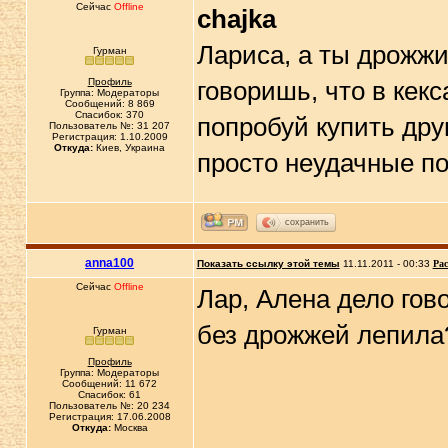
Сейчас
Offline
chajka
Лариса, а ты дрожжи
Гурман
Профиль
говоришь, что в кекс
Группа: Модераторы
Сообщений: 8 869
Спасибок: 370
попробуй купить дру
Пользователь №: 31 207
Регистрация: 1.10.2009
Откуда:
Киев, Украина
просто неудачные п
сохранить
anna100
Показать ссылку этой темы
11.11.2011 - 00:33
Рас
Сейчас
Offline
Лар, Алена дело гов
без дрожжей лепила
Гурман
Профиль
Группа: Модераторы
Сообщений: 11 672
Спасибок: 61
Пользователь №: 20 234
Регистрация: 17.06.2008
Откуда:
Москва