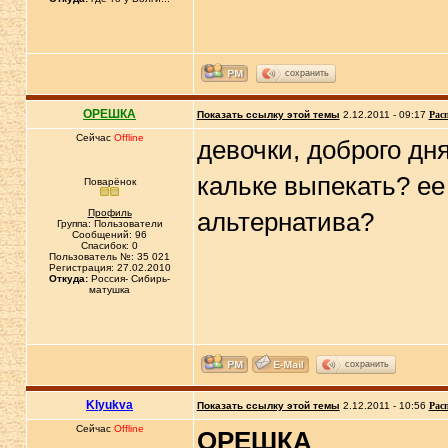
сохранить
ОРЕШКА
Показать ссылку этой темы
2.12.2011 - 09:17
Рас
Сейчас
Offline
девочки, доброго дня
кальке выпекать? ее
Поварёнок
Профиль
альтернатива?
Группа: Пользователи
Сообщений: 96
Спасибок: 0
Пользователь №: 35 021
Регистрация: 27.02.2010
Откуда:
Россия- Сибирь-
матушка
сохранить
Klyukva
Показать ссылку этой темы
2.12.2011 - 10:56
Рас
Сейчас
Offline
ОРЕШКА