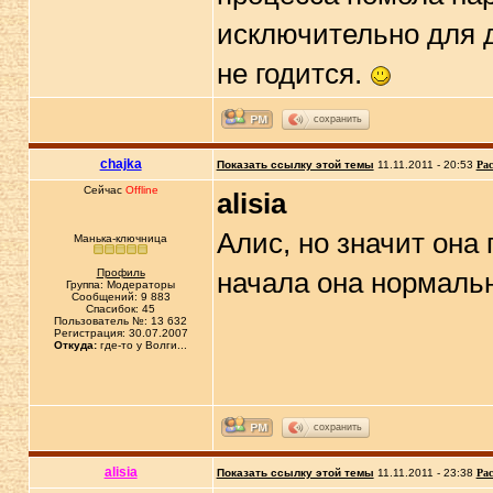
исключительно для д
не годится.
сохранить
chajka
Показать ссылку этой темы
11.11.2011 - 20:53
Рас
Сейчас
Offline
alisia
Алис, но значит она
Манька-ключница
Профиль
начала она нормальн
Группа: Модераторы
Сообщений: 9 883
Спасибок: 45
Пользователь №: 13 632
Регистрация: 30.07.2007
Откуда:
где-то у Волги...
сохранить
alisia
Показать ссылку этой темы
11.11.2011 - 23:38
Рас