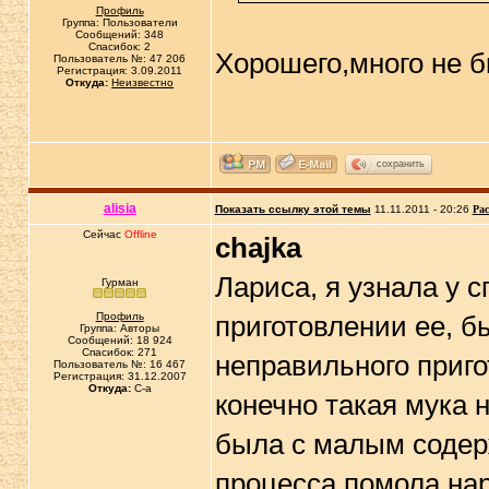
Профиль
Группа: Пользователи
Сообщений: 348
Спасибок: 2
Хорошего,много не 
Пользователь №: 47 206
Регистрация: 3.09.2011
Откуда:
Неизвестно
сохранить
alisia
Показать ссылку этой темы
11.11.2011 - 20:26
Рас
Сейчас
Offline
chajka
Лариса, я узнала у с
Гурман
Профиль
приготовлении ее, бы
Группа: Авторы
Сообщений: 18 924
Спасибок: 271
неправильного приг
Пользователь №: 16 467
Регистрация: 31.12.2007
Откуда:
C-a
конечно такая мука 
была с малым содер
процесса помола нар