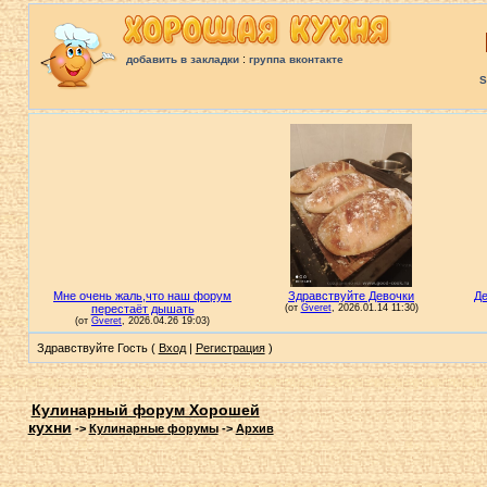
:
добавить в закладки
группа вконтакте
S
Здравствуйте Гость (
Вход
|
Регистрация
)
Кулинарный форум Хорошей
кухни
->
Кулинарные форумы
->
Архив