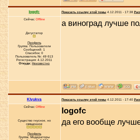
logofc
Показать ссылку этой темы
4.12.2011 - 17:38
Рас
Сейчас
Offline
а виноград лучше п
Дегустатор
Профиль
Группа: Пользователи
Сообщений: 1
Спасибок: 0
Пользователь №: 49 613
Регистрация: 4.12.2011
Откуда:
Неизвестно
Klyukva
Показать ссылку этой темы
4.12.2011 - 17:40
Рас
Сейчас
Offline
logofc
да его вообще лучш
Существо гнусное, но
священное
Профиль
Группа: Модераторы