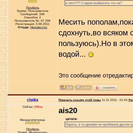
и чего??? Старую выбросить что ли?
Профиль
Группа: Пользователи
Сообщений: 348
Спасибок: 2
Месить пополам,пока
Пользователь №: 47 206
Регистрация: 3.09.2011
Откуда:
Неизвестно
сдохнуть,во всяком 
пользуюсь).Но в это
водой...
Это сообщение отредакти
сохранить
chajka
Показать ссылку этой темы
11.11.2011 - 01:04
Рас
Сейчас
Offline
ais20
цитата:
Манька-ключница
Лариса, а ты дрожжи не пробовала другие к
Профиль
Группа: Модераторы