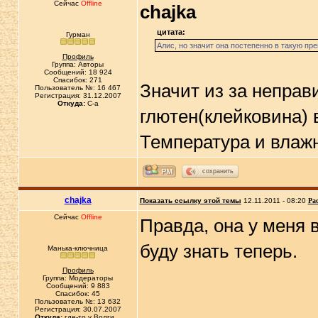
Сейчас
Offline
chajka
цитата:
Гурман
Алис, но значит она постепенно в такую пр
Профиль
Группа: Авторы
Сообщений: 18 924
Спасибок: 271
Значит из за неправ
Пользователь №: 16 467
Регистрация: 31.12.2007
Откуда:
C-a
глютен(клейковина) 
Температура и влаж
сохранить
chajka
Показать ссылку этой темы
12.11.2011 - 08:20
Ра
Сейчас
Offline
Правда, она у меня 
буду знать теперь.
Манька-ключница
Профиль
Группа: Модераторы
Сообщений: 9 883
Спасибок: 45
Пользователь №: 13 632
Регистрация: 30.07.2007
Откуда:
где-то у Волги...