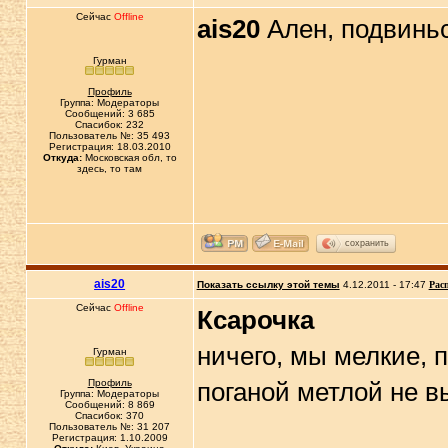
Сейчас
Offline
ais20
Ален, подвиньс
Гурман
Профиль
Группа: Модераторы
Сообщений: 3 685
Спасибок: 232
Пользователь №: 35 493
Регистрация: 18.03.2010
Откуда:
Московская обл, то
здесь, то там
сохранить
ais20
Показать ссылку этой темы
4.12.2011 - 17:47
Рас
Сейчас
Offline
Ксарочка
ничего, мы мелкие,
Гурман
Профиль
поганой метлой не в
Группа: Модераторы
Сообщений: 8 869
Спасибок: 370
Пользователь №: 31 207
Регистрация: 1.10.2009