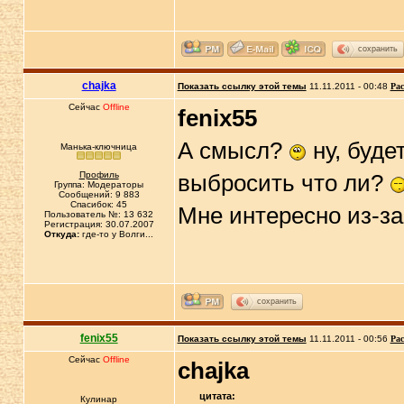
сохранить
chajka
Показать ссылку этой темы
11.11.2011 - 00:48
Рас
Сейчас
Offline
fenix55
А смысл?
ну, буде
Манька-ключница
Профиль
выбросить что ли?
Группа: Модераторы
Сообщений: 9 883
Спасибок: 45
Мне интересно из-за
Пользователь №: 13 632
Регистрация: 30.07.2007
Откуда:
где-то у Волги...
сохранить
fenix55
Показать ссылку этой темы
11.11.2011 - 00:56
Рас
Сейчас
Offline
chajka
цитата:
Кулинар