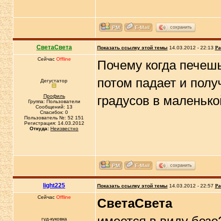
сохранить
СветаСвета
Показать ссылку этой темы
14.03.2012 - 22:13
Ра
Сейчас
Offline
Почему когда печешь
потом падает и полу
Дегустатор
Профиль
градусов в маленько
Группа: Пользователи
Сообщений: 13
Спасибок: 0
Пользователь №: 52 151
Регистрация: 14.03.2012
Откуда:
Неизвестно
сохранить
light225
Показать ссылку этой темы
14.03.2012 - 22:57
Ра
Сейчас
Offline
СветаСвета
гуд-куковка