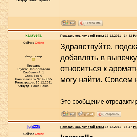
Откуда:
Киев, Украина
сохранить
karavella
Показать ссылку этой темы
15.12.2011 - 14:32
Ра
Сейчас
Offline
Здравствуйте, подск
добавлять в выпечку
Дегустатор
Профиль
относиться к аромат
Группа: Пользователи
Сообщений: 1
Спасибок: 0
могу найти. Совсем 
Пользователь №: 49 855
Регистрация: 15.12.2011
Откуда:
Наша Раша
Это сообщение отредакти
сохранить
light225
Показать ссылку этой темы
15.12.2011 - 14:47
Ра
Сейчас
Offline