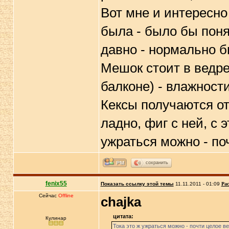
Вот мне и интересно 
была - было бы поня
давно - нормально б
Мешок стоит в ведре
балконе) - влажност
Кексы получаются о
ладно, фиг с ней, с 
ужраться можно - по
сохранить
fenix55
Показать ссылку этой темы
11.11.2011 - 01:09
Рас
Сейчас
Offline
chajka
цитата:
Кулинар
Тока это ж ужраться можно - почти целое ве