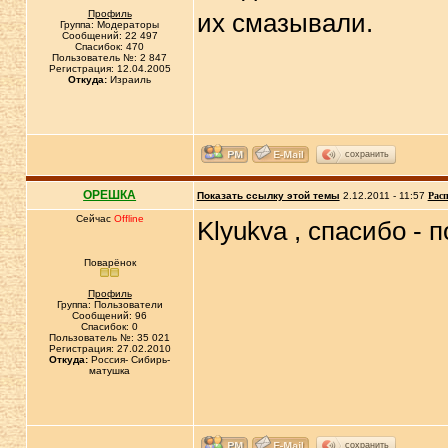
Профиль
их смазывали.
Группа: Модераторы
Сообщений: 22 497
Спасибок: 470
Пользователь №: 2 847
Регистрация: 12.04.2005
Откуда:
Израиль
сохранить
ОРЕШКА
Показать ссылку этой темы
2.12.2011 - 11:57
Расп
Сейчас
Offline
Klyukva , спасибо -
Поварёнок
Профиль
Группа: Пользователи
Сообщений: 96
Спасибок: 0
Пользователь №: 35 021
Регистрация: 27.02.2010
Откуда:
Россия- Сибирь-
матушка
сохранить