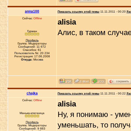
anna100
Показать ссылку этой темы
11.11.2011 - 00:20
Рас
Сейчас
Offline
alisia
Алис, в таком случа
Гурман
Профиль
Группа: Модераторы
Сообщений: 11 672
Спасибок: 61
Пользователь №: 20 234
Регистрация: 17.06.2008
Откуда:
Москва
сохранить
chajka
Показать ссылку этой темы
11.11.2011 - 00:22
Рас
Сейчас
Offline
alisia
Ну, я понимаю - уме
Манька-ключница
Профиль
уменьшать, то получа
Группа: Модераторы
Сообщений: 9 883