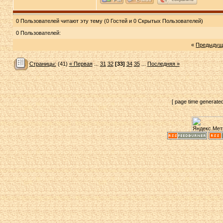
0 Пользователей читают эту тему (0 Гостей и 0 Скрытых Пользователей)
0 Пользователей:
«
Предыдущ
Страницы:
(41)
« Первая
...
31
32
[33]
34
35
...
Последняя »
[ page time generate