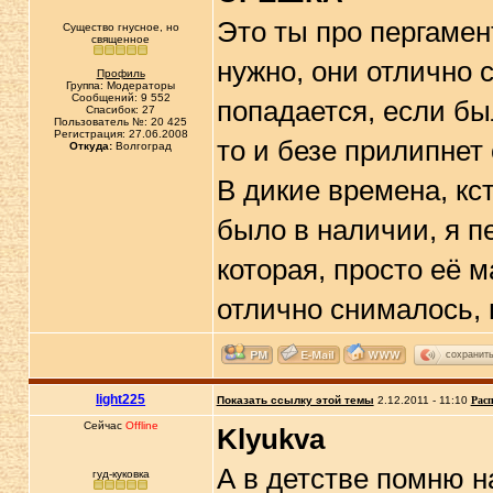
Это ты про пергамен
Существо гнусное, но
священное
нужно, они отлично 
Профиль
Группа: Модераторы
Сообщений: 9 552
попадается, если бы
Спасибок: 27
Пользователь №: 20 425
Регистрация: 27.06.2008
то и безе прилипнет
Откуда:
Волгоград
В дикие времена, кст
было в наличии, я п
которая, просто её 
отлично снималось,
сохранит
light225
Показать ссылку этой темы
2.12.2011 - 11:10
Расп
Сейчас
Offline
Klyukva
А в детстве помню н
гуд-куковка