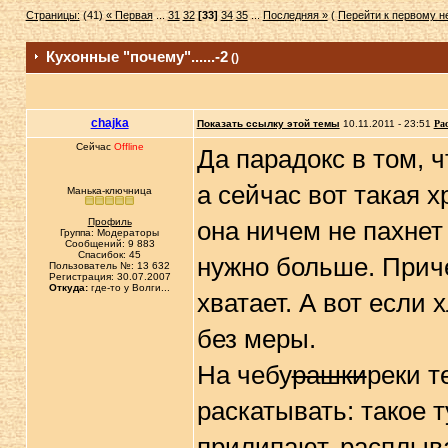
Страницы:
(41)
« Первая
...
31
32
[33]
34
35
...
Последняя »
(
Перейти к первому 
Кухонные "почему"......-2
()
chajka
Показать ссылку этой темы
10.11.2011 - 23:51
Ра
Сейчас
Offline
Да парадокс в том, 
а сейчас вот такая х
Манька-ключница
Профиль
она ничем не пахнет 
Группа: Модераторы
Сообщений: 9 883
Спасибок: 45
нужно больше. Приче
Пользователь №: 13 632
Регистрация: 30.07.2007
Откуда:
где-то у Волги...
хватает. А вот если
без меры.
На чебу
рашки
реки т
раскатывать: такое т
прилипают, расплыва