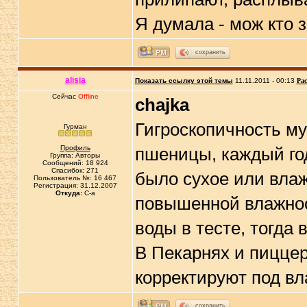
Я думала - мож кто 
сохранить
alisia
Показать ссылку этой темы
11.11.2011 - 00:13
Рас
Сейчас
Offline
chajka
Гигроскопичность мук
Гурман
Профиль
пшеницы, каждый год
Группа: Авторы
Сообщений: 18 924
Спасибок: 271
было сухое или влажн
Пользователь №: 16 467
Регистрация: 31.12.2007
Откуда:
C-a
повышенной влажнос
воды в тесте, тогда 
В Пекарнях и пиццер
корректируют под в
сохранить