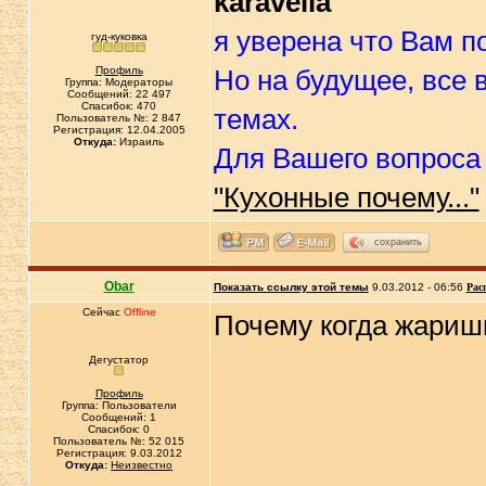
karavella
я уверена что Вам п
гуд-куковка
Профиль
Но на будущее, все
Группа: Модераторы
Сообщений: 22 497
Спасибок: 470
темах.
Пользователь №: 2 847
Регистрация: 12.04.2005
Откуда:
Израиль
Для Вашего вопроса 
"Кухонные почему..."
сохранить
Obar
Показать ссылку этой темы
9.03.2012 - 06:56
Рас
Сейчас
Offline
Почему когда жариш
Дегустатор
Профиль
Группа: Пользователи
Сообщений: 1
Спасибок: 0
Пользователь №: 52 015
Регистрация: 9.03.2012
Откуда:
Неизвестно