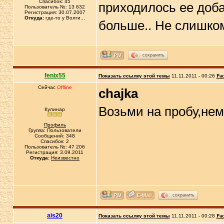
Спасибок: 45
приходилось ее доба
Пользователь №: 13 632
Регистрация: 30.07.2007
Откуда:
где-то у Волги...
больше.. Не слишко
сохранить
fenix55
Показать ссылку этой темы
11.11.2011 - 00:26
Рас
Сейчас
Offline
chajka
Возьми на пробу,немн
Кулинар
Профиль
Группа: Пользователи
Сообщений: 348
Спасибок: 2
Пользователь №: 47 206
Регистрация: 3.09.2011
Откуда:
Неизвестно
сохранить
ais20
Показать ссылку этой темы
11.11.2011 - 00:28
Рас