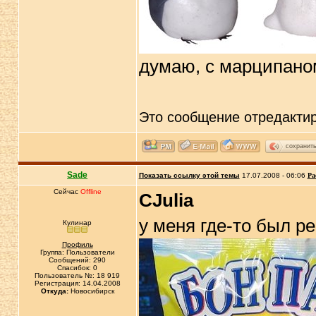
думаю, с марципано
Это сообщение отредакти
сохранит
Sade
Показать ссылку этой темы
17.07.2008 - 06:06
Ра
Сейчас
Offline
CJulia
у меня где-то был р
Кулинар
Профиль
Группа: Пользователи
Сообщений: 290
Спасибок: 0
Пользователь №: 18 919
Регистрация: 14.04.2008
Откуда:
Новосибирск