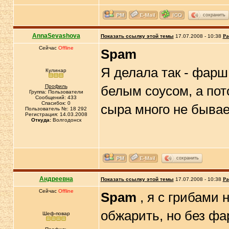
сохранить
AnnaSevashova
Показать ссылку этой темы
17.07.2008 - 10:38
Ра
Сейчас
Offline
Spam
Я делала так - фарш
Кулинар
Профиль
белым соусом, а пот
Группа: Пользователи
Сообщений: 433
Спасибок: 0
сыра много не быва
Пользователь №: 18 292
Регистрация: 14.03.2008
Откуда:
Волгодонск
сохранить
Андреевна
Показать ссылку этой темы
17.07.2008 - 10:38
Ра
Сейчас
Offline
Spam
, я с грибами 
обжарить, но без фа
Шеф-повар