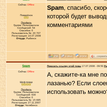
Сейчас
Offline
Spam
, спасибо, ско
которой будет вывод
Поварёнок
Профиль
комментариями
Группа: Пользователи
Сообщений: 54
Спасибок: 0
Пользователь №: 20 707
Регистрация: 14.07.2008
Откуда:
Рыбинск
сохранит
Spam
Показать ссылку этой темы
17.07.2008 - 09:50
Ра
Сейчас
Offline
А, скажите-ка мне п
лазанью? Если слоев
Шеф-повар
Профиль
использовать можн
Группа: Пользователи
Сообщений: 630
Спасибок: 0
Пользователь №: 15 695
Регистрация: 27.11.2007
Откуда:
Челябинск