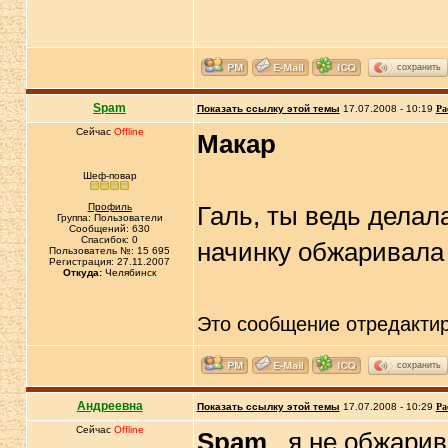
сохранить
Spam
Показать ссылку этой темы
17.07.2008 - 10:19
Ра
Сейчас
Offline
Макар
Шеф-повар
Профиль
Галь, ты ведь делал
Группа: Пользователи
Сообщений: 630
Спасибок: 0
начинку обжаривала
Пользователь №: 15 695
Регистрация: 27.11.2007
Откуда:
Челябинск
Это сообщение отредакти
сохранить
Андреевна
Показать ссылку этой темы
17.07.2008 - 10:29
Ра
Сейчас
Offline
Spam
, я не обжарив