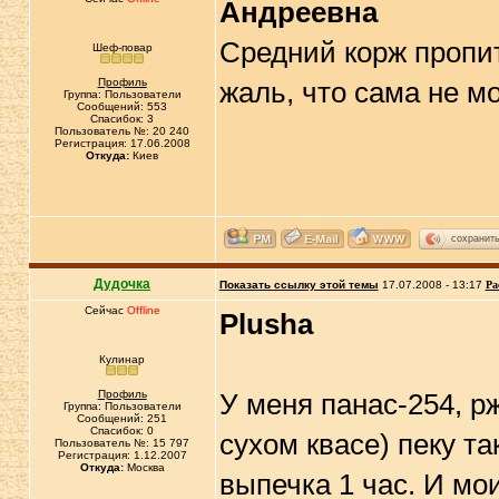
Андреевна
Средний корж пропит
Шеф-повар
Профиль
жаль, что сама не м
Группа: Пользователи
Сообщений: 553
Спасибок: 3
Пользователь №: 20 240
Регистрация: 17.06.2008
Откуда:
Киев
сохранит
Дудочка
Показать ссылку этой темы
17.07.2008 - 13:17
Ра
Сейчас
Offline
Plusha
Кулинар
Профиль
У меня панас-254, р
Группа: Пользователи
Сообщений: 251
Спасибок: 0
сухом квасе) пеку та
Пользователь №: 15 797
Регистрация: 1.12.2007
Откуда:
Москва
выпечка 1 час. И мо