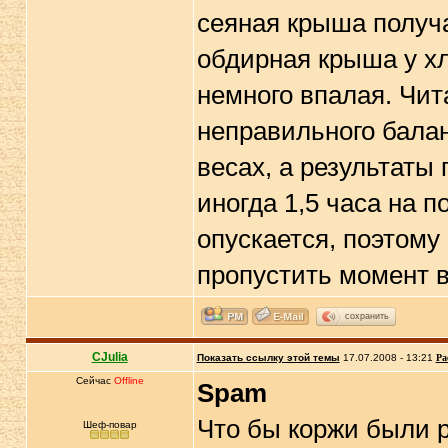
сеяная крыша получа
обдирная крыша у хл
немного впалая. Чит
неправильного балан
весах, а результаты
иногда 1,5 часа на 
опускается, поэтому
пропустить момент 
сохранить
CJulia
Показать ссылку этой темы
17.07.2008 - 13:21
Ра
Сейчас
Offline
Spam
Что бы коржи были р
Шеф-повар