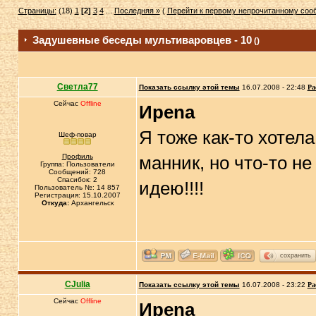
Страницы:
(18)
1
[2]
3
4
...
Последняя »
(
Перейти к первому непрочитанному со
Задушевные беседы мультиваровцев - 10
()
Светла77
Показать ссылку этой темы
16.07.2008 - 22:48
Ра
Сейчас
Offline
Иpena
Я тоже как-то хотел
Шеф-повар
Профиль
манник, но что-то н
Группа: Пользователи
Сообщений: 728
Спасибок: 2
идею!!!!
Пользователь №: 14 857
Регистрация: 15.10.2007
Откуда:
Архангельск
сохранить
CJulia
Показать ссылку этой темы
16.07.2008 - 23:22
Ра
Сейчас
Offline
Иpena