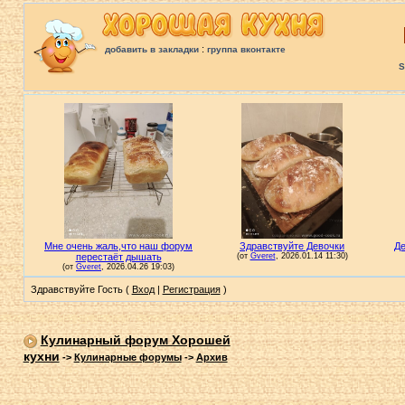
:
добавить в закладки
группа вконтакте
S
Здравствуйте Гость (
Вход
|
Регистрация
)
Кулинарный форум Хорошей
кухни
->
Кулинарные форумы
->
Архив