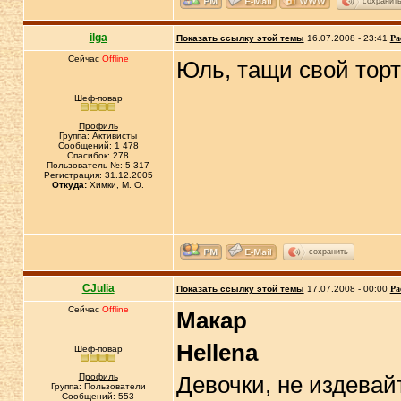
сохранит
ilga
Показать ссылку этой темы
16.07.2008 - 23:41
Ра
Сейчас
Offline
Юль, тащи свой торт
Шеф-повар
Профиль
Группа: Активисты
Сообщений: 1 478
Спасибок: 278
Пользователь №: 5 317
Регистрация: 31.12.2005
Откуда:
Химки, М. О.
сохранить
CJulia
Показать ссылку этой темы
17.07.2008 - 00:00
Ра
Сейчас
Offline
Макар
Hellena
Шеф-повар
Профиль
Девочки, не издевай
Группа: Пользователи
Сообщений: 553