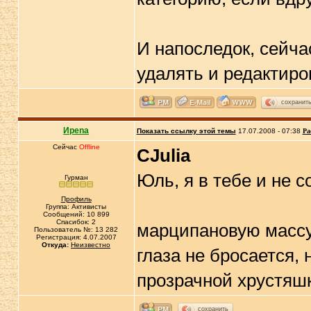
И напоследок, сейча
удалять и редактиро
сохранит
Иpena
Показать ссылку этой темы
17.07.2008 - 07:38
Ра
Сейчас
Offline
CJulia
Юль, я в тебе и не с
Гурман
Профиль
Группа: Активисты
Сообщений: 10 899
Спасибок: 2
марципановую массу 
Пользователь №: 13 282
Регистрация: 4.07.2007
Откуда:
Неизвестно
глаза не бросается, 
прозрачной хрустяш
сохранить