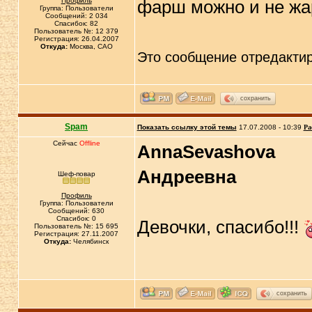
Профиль
фарш можно и не жа
Группа: Пользователи
Сообщений: 2 034
Спасибок: 82
Пользователь №: 12 379
Регистрация: 26.04.2007
Откуда:
Москва, САО
Это сообщение отредакти
сохранить
Spam
Показать ссылку этой темы
17.07.2008 - 10:39
Ра
Сейчас
Offline
AnnaSevashova
Андреевна
Шеф-повар
Профиль
Группа: Пользователи
Сообщений: 630
Спасибок: 0
Девочки, спасибо!!!
Пользователь №: 15 695
Регистрация: 27.11.2007
Откуда:
Челябинск
сохранить