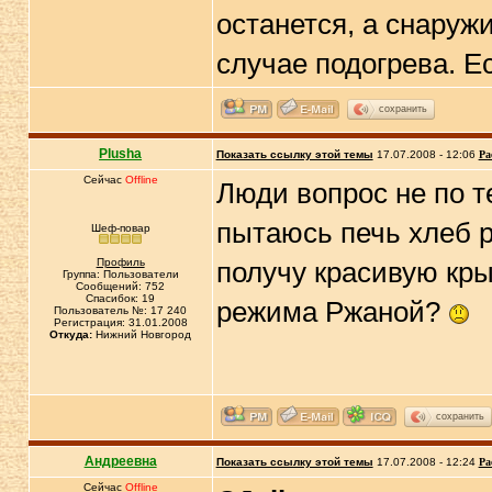
останется, а снаружи
случае подогрева. Е
сохранить
Plusha
Показать ссылку этой темы
17.07.2008 - 12:06
Ра
Сейчас
Offline
Люди вопрос не по т
пытаюсь печь хлеб р
Шеф-повар
Профиль
получу красивую крыш
Группа: Пользователи
Сообщений: 752
Спасибок: 19
режима Ржаной?
Пользователь №: 17 240
Регистрация: 31.01.2008
Откуда:
Нижний Новгород
сохранить
Андреевна
Показать ссылку этой темы
17.07.2008 - 12:24
Ра
Сейчас
Offline