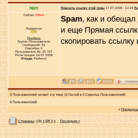
navy
Показать ссылку этой темы
17.07.2008 - 13:29
Ра
Сейчас
Offline
Spam
, как и обещал
и еще Прямая ссылка
Поварёнок
Профиль
скопировать ссылку 
Группа: Пользователи
Сообщений: 54
Спасибок: 0
Пользователь №: 20 707
Регистрация: 14.07.2008
Откуда:
Рыбинск
сохранит
0 Пользователей читают эту тему (0 Гостей и 0 Скрытых Пользователей)
0 Пользователей:
«
Предыдущ
Страницы:
(18)
1
[2]
3
4
...
Последняя »