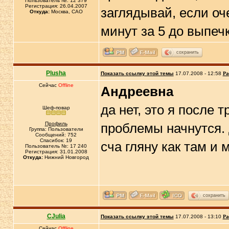
Пользователь №: 12 379
Регистрация: 26.04.2007
заглядывай, если оч
Откуда:
Москва, САО
минут за 5 до выпечк
сохранить
Plusha
Показать ссылку этой темы
17.07.2008 - 12:58
Ра
Сейчас
Offline
Андреевна
да нет, это я после 
Шеф-повар
Профиль
проблемы начнутся.
Группа: Пользователи
Сообщений: 752
Спасибок: 19
сча гляну как там и
Пользователь №: 17 240
Регистрация: 31.01.2008
Откуда:
Нижний Новгород
сохранить
CJulia
Показать ссылку этой темы
17.07.2008 - 13:10
Ра
Сейчас
Offline