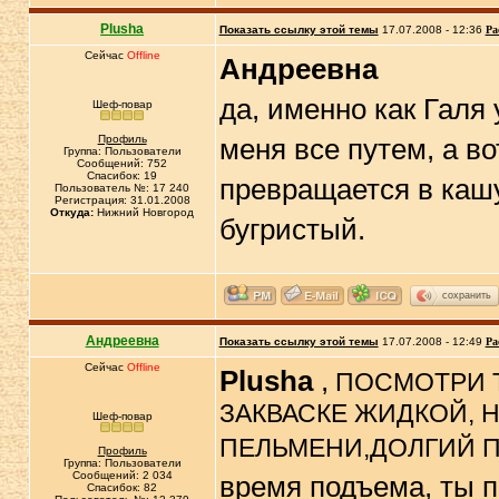
Plusha
Показать ссылку этой темы
17.07.2008 - 12:36
Ра
Сейчас
Offline
Андреевна
да, именно как Галя
Шеф-повар
Профиль
меня все путем, а во
Группа: Пользователи
Сообщений: 752
Спасибок: 19
превращается в кашу
Пользователь №: 17 240
Регистрация: 31.01.2008
Откуда:
Нижний Новгород
бугристый.
сохранить
Андреевна
Показать ссылку этой темы
17.07.2008 - 12:49
Ра
Сейчас
Offline
Plusha
,
ПОСМОТРИ Т
ЗАКВАСКЕ ЖИДКОЙ, Н
Шеф-повар
ПЕЛЬМЕНИ,ДОЛГИЙ П
Профиль
Группа: Пользователи
Сообщений: 2 034
время подъема, ты п
Спасибок: 82