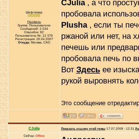
CJulia
, а что просту
пробовала использов
Шеф-повар
Профиль
Plusha
, если ты печ
Группа: Пользователи
Сообщений: 2 034
Спасибок: 82
ржаной или нет, на 
Пользователь №: 12 379
Регистрация: 26.04.2007
Откуда:
Москва, САО
печешь или предвар
пробовала печь по 
Вот
Здесь
ее изыска
рукой выровнять кол
Это сообщение отредакти
сохранить
CJulia
Показать ссылку этой темы
17.07.2008 - 12:31
Ра
Сейчас
Offline