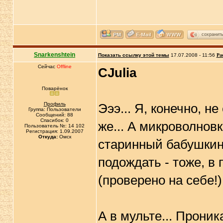
сохранит
Snarkenshtein
Показать ссылку этой темы
17.07.2008 - 11:56
Ра
Сейчас
Offline
CJulia
Поварёнок
Профиль
Эээ... Я, конечно, н
Группа: Пользователи
Сообщений: 88
Спасибок: 0
же... А микроволновк
Пользователь №: 14 102
Регистрация: 1.09.2007
Откуда:
Омск
старинный бабушкин 
подождать - тоже, в
(проверено на себе!
А в мульте... Прони