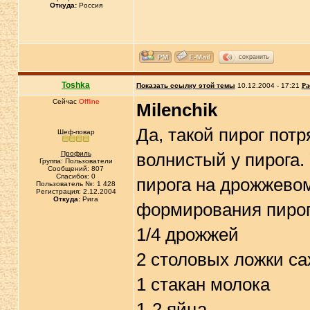
Откуда:
Россия
сохранить
Toshka
Показать ссылку этой темы
10.12.2004 - 17:21
Ра
Сейчас
Offline
Milenchik
Да, такой пирог пот
Шеф-повар
Профиль
волнистый у пирога. 
Группа: Пользователи
Сообщений: 807
Спасибок: 0
пирога на дрожжевом
Пользователь №: 1 428
Регистрация: 2.12.2004
Откуда:
Рига
формирования пирог
1/4 дрожжей
2 столовых ложки са
1 стакан молока
1-2 яйца