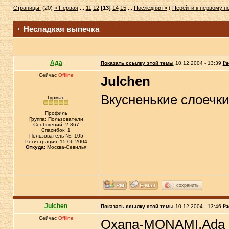
Страницы:
(20)
« Первая
...
11
12
[13]
14
15
...
Последняя »
(
Перейти к первому 
Несладкая выпечка
Ада
Показать ссылку этой темы
10.12.2004 - 13:39
Ра
Сейчас
Offline
Julchen
Вкусненькие слоечки
Гурман
Профиль
Группа: Пользователи
Сообщений: 2 867
Спасибок: 1
Пользователь №: 105
Регистрация: 15.06.2004
Откуда:
Москва-Севилья
сохранить
Julchen
Показать ссылку этой темы
10.12.2004 - 13:46
Ра
Сейчас
Offline
Oxana-MONAMI,Ada 