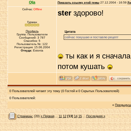
Olja
Показать ссылку этой темы
27.12.2004 - 16:59
Ра
Сейчас
Offline
ster
здорово!
Гурман
Профиль
Цитата
Группа: Пользователи
сейчас покушаю и поставлю рецепт
Сообщений: 3 787
Спасибок: 5
Пользователь №: 122
Регистрация: 15.06.2004
Откуда:
Estonia
ты как и я сначала
потом кушать
сохранить
0 Пользователей читают эту тему (0 Гостей и 0 Скрытых Пользователей)
0 Пользователей:
«
Предыдущ
Страницы:
(20)
« Первая
...
11
12
[13]
14
15
...
Последняя »