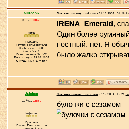
Milenchik
Показать ссылку этой темы
21.12.2004 - 01:29
Ра
Сейчас
Offline
IRENA
,
Emerald
, сп
Один более румяный 
Гурман
Профиль
постный, нет. Я обы
Группа: Пользователи
Сообщений: 3 606
Спасибок: 2
было жалко открыва
Пользователь №: 462
Регистрация: 18.07.2004
Откуда:
Kiev-New York
сохранить
Julchen
Показать ссылку этой темы
27.12.2004 - 15:29
Ра
Сейчас
Offline
булочки с сезамом
Шеф-повар
Профиль
Группа: Пользователи
Сообщений: 956