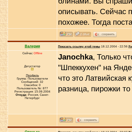
блинами. Вы спрашив
описывать. Сейчас п
похожее. Тогда пост
сохранить
Валерия
Показать ссылку этой темы
18.12.2004 - 22:56
Ра
Сейчас
Offline
Janochka
, Только ч
"Шпеккухен" на Яндек
Дегустатор
Профиль
что это Латвийская к
Группа: Пользователи
Сообщений: 32
Спасибок: 0
разница, пирожки то
Пользователь №: 877
Регистрация: 15.09.2004
Откуда:
Россия, Санкт-
Петербург
сохранить