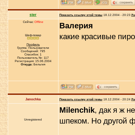
сохранить
ster
Показать ссылку этой темы
18.12.2004 - 20:23
Ра
Сейчас
Offline
Валерия
какие красивые пир
Шеф-повар
Профиль
Группа: Пользователи
Сообщений: 795
Спасибок: 1
Пользователь №: 117
Регистрация: 15.06.2004
Откуда:
Бельгия
сохранить
Janochka
Показать ссылку этой темы
18.12.2004 - 20:24
Ра
Milenchik
, дак я ж н
шпеком. Но другой фо
Unregistered