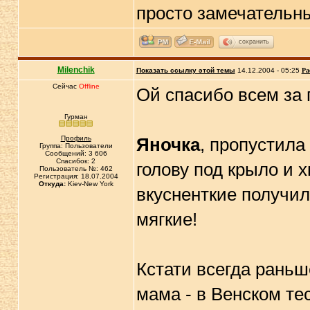
просто замечательн
сохранить
Milenchik
Показать ссылку этой темы
14.12.2004 - 05:25
Ра
Сейчас
Offline
Ой спасибо всем за 
Гурман
Профиль
Яночка
, пропустила 
Группа: Пользователи
Сообщений: 3 606
Спасибок: 2
голову под крыло и 
Пользователь №: 462
Регистрация: 18.07.2004
Откуда:
Kiev-New York
вкусненткие получил
мягкие!
Кстати всегда раньше
мама - в Венском те