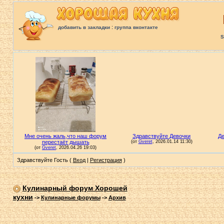
:
добавить в закладки
группа вконтакте
S
Здравствуйте Гость (
Вход
|
Регистрация
)
Кулинарный форум Хорошей
кухни
->
Кулинарные форумы
->
Архив