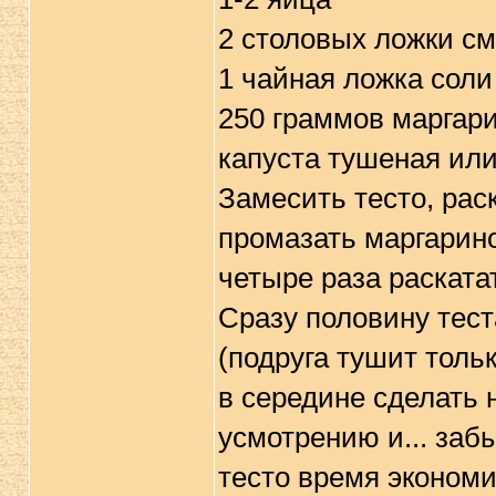
2 столовых ложки с
1 чайная ложка соли
250 граммов маргар
капуста тушеная или
Замесить тесто, рас
промазать маргарино
четыре раза раската
Сразу половину тест
(подруга тушит тольк
в середине сделать 
усмотрению и... забы
тесто время экономит