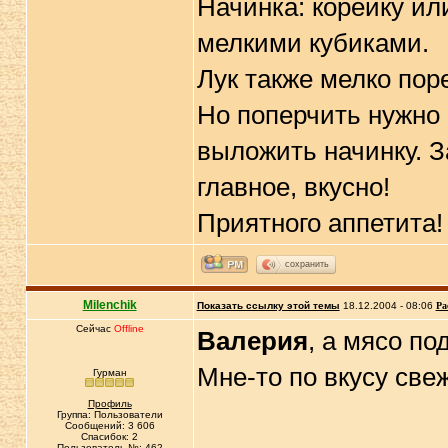
Начинка: корейку ил
мелкими кубиками.
Лук также мелко пор
Но поперчить нужно 
выложить начинку. З
главное, вкусно!
Приятного аппетита!
сохранить
Milenchik
Показать ссылку этой темы
18.12.2004 - 08:06
Ра
Сейчас
Offline
Валерия
, а мясо п
Мне-то по вкусу свеж
Гурман
Профиль
Группа: Пользователи
Сообщений: 3 606
Спасибок: 2
Пользователь №: 462