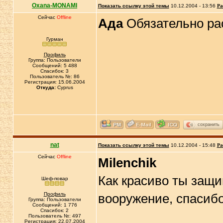
Oxana-MONAMI
Показать ссылку этой темы
10.12.2004 - 13:56
Ра
Сейчас
Offline
Ада
Обязательно рас
Гурман
Профиль
Группа: Пользователи
Сообщений: 5 488
Спасибок: 3
Пользователь №: 86
Регистрация: 15.06.2004
Откуда:
Cyprus
сохранить
nat
Показать ссылку этой темы
10.12.2004 - 15:48
Ра
Сейчас
Offline
Milenchik
Как красиво ты защи
Шеф-повар
Профиль
вооружение, спасибо
Группа: Пользователи
Сообщений: 1 776
Спасибок: 2
Пользователь №: 497
Регистрация: 22.07.2004