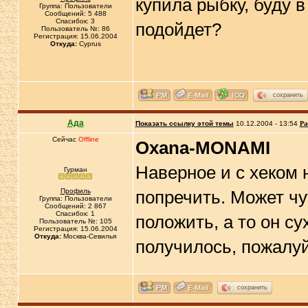
купила рыбку, буду в
Группа: Пользователи
Сообщений: 5 488
Спасибок: 3
подойдет?
Пользователь №: 86
Регистрация: 15.06.2004
Откуда:
Cyprus
сохранить
Ада
Показать ссылку этой темы
10.12.2004 - 13:54
Ра
Сейчас
Offline
Oxana-MONAMI
Наверное и с хеком 
Гурман
Профиль
попречить. Может чу
Группа: Пользователи
Сообщений: 2 867
Спасибок: 1
положить, а то он с
Пользователь №: 105
Регистрация: 15.06.2004
Откуда:
Москва-Севилья
получилось, пожалу
сохранить