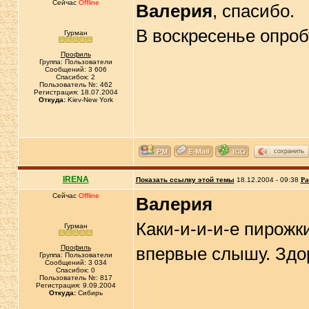
Сейчас
Offline
Валерия
, спасибо.
В воскресенье опро
Гурман
Профиль
Группа: Пользователи
Сообщений: 3 606
Спасибок: 2
Пользователь №: 462
Регистрация: 18.07.2004
Откуда:
Kiev-New York
сохранить
IRENA
Показать ссылку этой темы
18.12.2004 - 09:38
Ра
Сейчас
Offline
Валерия
Каки-и-и-и-е пирожк
Гурман
Профиль
впервые слышу. Здо
Группа: Пользователи
Сообщений: 3 034
Спасибок: 0
Пользователь №: 817
Регистрация: 9.09.2004
Откуда:
Сибирь