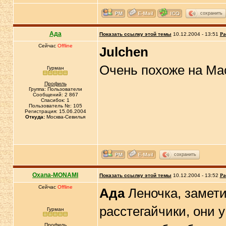
сохранить
Ада
Показать ссылку этой темы
10.12.2004 - 13:51
Ра
Сейчас
Offline
Julchen
Очень похоже на Мас
Гурман
Профиль
Группа: Пользователи
Сообщений: 2 867
Спасибок: 1
Пользователь №: 105
Регистрация: 15.06.2004
Откуда:
Москва-Севилья
сохранить
Oxana-MONAMI
Показать ссылку этой темы
10.12.2004 - 13:52
Ра
Сейчас
Offline
Ада
Леночка, замети
расстегайчики, они у
Гурман
Профиль