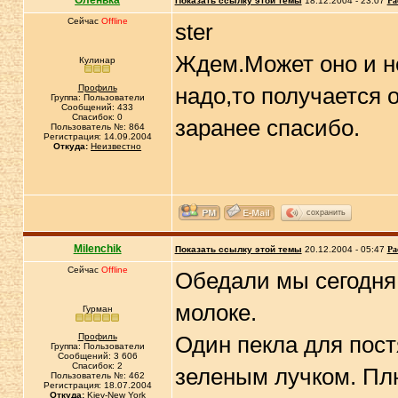
Оленька
Показать ссылку этой темы
18.12.2004 - 23:07
Ра
Сейчас
Offline
ster
Ждем.Может оно и не 
Кулинар
Профиль
надо,то получается 
Группа: Пользователи
Сообщений: 433
Спасибок: 0
заранее спасибо.
Пользователь №: 864
Регистрация: 14.09.2004
Откуда:
Неизвестно
сохранить
Milenchik
Показать ссылку этой темы
20.12.2004 - 05:47
Ра
Сейчас
Offline
Обедали мы сегодня 
молоке.
Гурман
Профиль
Один пекла для постя
Группа: Пользователи
Сообщений: 3 606
Спасибок: 2
зеленым лучком. Плю
Пользователь №: 462
Регистрация: 18.07.2004
Откуда:
Kiev-New York