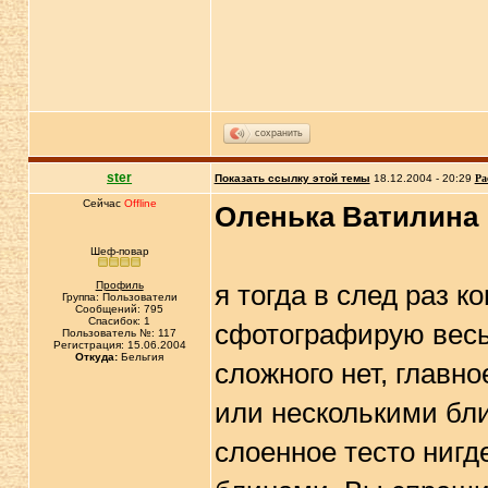
сохранить
ster
Показать ссылку этой темы
18.12.2004 - 20:29
Ра
Сейчас
Offline
Оленька
Ватилина
Шеф-повар
Профиль
я тогда в след раз к
Группа: Пользователи
Сообщений: 795
Спасибок: 1
сфотографирую весь
Пользователь №: 117
Регистрация: 15.06.2004
Откуда:
Бельгия
сложного нет, главно
или несколькими бли
слоенное тесто нигде