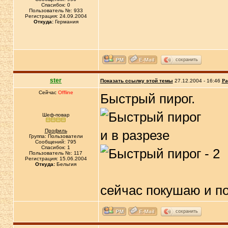
Спасибок: 0
Пользователь №: 933
Регистрация: 24.09.2004
Откуда:
Германия
сохранить
ster
Показать ссылку этой темы
27.12.2004 - 16:46
Ра
Сейчас
Offline
Быстрый пирог.
Шеф-повар
Профиль
и в разрезе
Группа: Пользователи
Сообщений: 795
Спасибок: 1
Пользователь №: 117
Регистрация: 15.06.2004
Откуда:
Бельгия
сейчас покушаю и п
сохранить