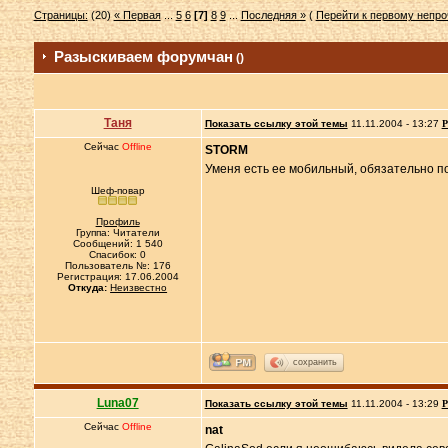
Страницы:
(20)
« Первая
...
5
6
[7]
8
9
...
Последняя »
(
Перейти к первому непр
Разыскиваем форумчан
()
Таня
Показать ссылку этой темы
11.11.2004 - 13:27
Р
Сейчас
Offline
STORM
Уменя есть ее мобильный, обязательно п
Шеф-повар
Профиль
Группа: Читатели
Сообщений: 1 540
Спасибок: 0
Пользователь №: 176
Регистрация: 17.06.2004
Откуда:
Неизвестно
сохранить
Luna07
Показать ссылку этой темы
11.11.2004 - 13:29
Р
Сейчас
Offline
nat