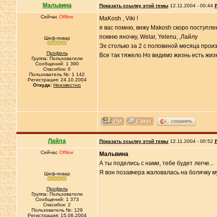
Мальвина
Показать ссылку этой темы
12.11.2004 - 00:44
Р
Сейчас
Offline
MaKosh , Viki !
я вас помню, вижу Makosh скоро поступлен
помню яночку, Welar, Yelenu, ,Лайлу
Шеф-повар
Эх столько за 2 с половиной месяца произо
Профиль
Все так тяжело.Но видимо жизнь есть жиз
Группа: Пользователи
Сообщений: 1 390
Спасибок: 0
Пользователь №: 1 142
Регистрация: 24.10.2004
Откуда:
Неизвестно
сохранить
Лайла
Показать ссылку этой темы
12.11.2004 - 00:52
Р
Сейчас
Offline
Мальвина
А ты поделись с нами, тебе будет легче...
Я вон позавчера жаловалась на болячку м
Шеф-повар
Профиль
Группа: Пользователи
Сообщений: 1 373
Спасибок: 2
Пользователь №: 129
Регистрация: 15.06.2004