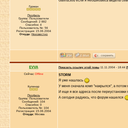
GalinaSod если я неошибаюсь видела сево
Гурман
Профиль
Группа: Пользователи
Сообщений: 2 882
Спасибок: 4
Пользователь №: 56
Регистрация: 15.06.2004
Откуда:
Неизвестно
сохранить
EVVA
Показать ссылку этой темы
11.11.2004 - 18:44
Р
Сейчас
Offline
STORM
Я уже нашлась
У меня сначала комп "накрылся", а потом
Кулинар
И еще я все адреса после переустановки
Профиль
А сегодня радуюсь, что форум нашелся
Группа: Пользователи
Сообщений: 104
Спасибок: 0
Пользователь №: 104
Регистрация: 15.06.2004
Откуда:
Москва