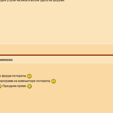
дня утром часиков в восем здесь на форуме.
аспечатать
 я форум потеряла
 программ на компьютере потеряла
Праздник прямо