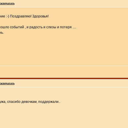
аспечатать
ие :-) Поздравляю! Здоровья!
шло событий , и радость и слезы и потеря ....
нь.
аспечатать
ужа, спасибо девочкам, поддержали..