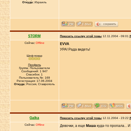
Откуда:
Израиль
сохранить
STORM
Показать ссылку этой темы
12.11.2004 - 09:01
Р
Сейчас
Offline
EVVA
УРА! Рада видеть!
Шеф-повар
Профиль
Группа: Пользователи
Сообщений: 1 947
Спасибок: 1
Пользователь №: 169
Регистрация: 17.06.2004
Откуда:
Россия, Ставрополь
Galka
Показать ссылку этой темы
12.11.2004 - 23:22
Р
Сейчас
Offline
Девочки, а еще
Маша
куда-то пропала... 