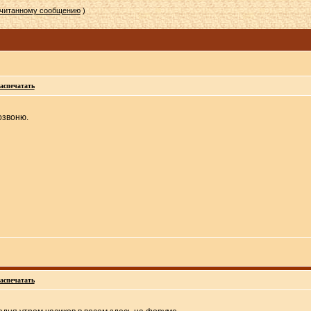
очитанному сообщению
)
аспечатать
озвоню.
аспечатать