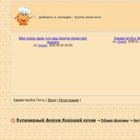
:
добавить в закладки
группа вконтакте
Здравствуйте Гость (
Вход
|
Регистрация
)
Кулинарный форум Хорошей кухни
->
Общие форумы
->
Ант