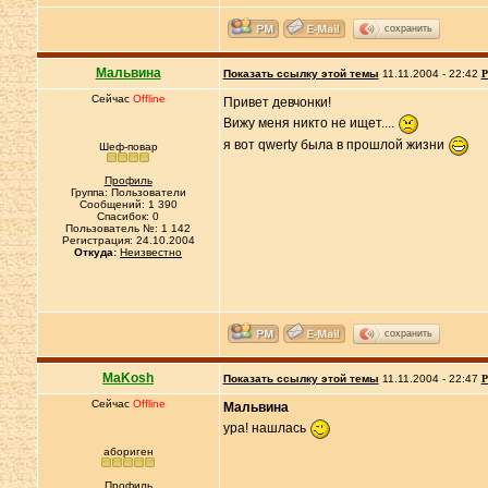
сохранить
Мальвина
Показать ссылку этой темы
11.11.2004 - 22:42
Р
Сейчас
Offline
Привет девчонки!
Вижу меня никто не ищет....
я вот qwerty была в прошлой жизни
Шеф-повар
Профиль
Группа: Пользователи
Сообщений: 1 390
Спасибок: 0
Пользователь №: 1 142
Регистрация: 24.10.2004
Откуда:
Неизвестно
сохранить
MaKosh
Показать ссылку этой темы
11.11.2004 - 22:47
Р
Сейчас
Offline
Мальвина
ура! нашлась
абориген
Профиль