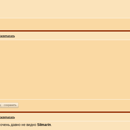
аспечатать
сохранить
аспечатать
И очень давно не видно
Silmarin
.