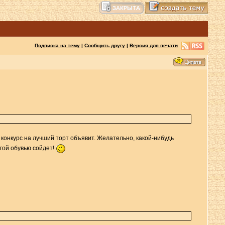
Подписка на тему
|
Сообщить другу
|
Версия для печати
ь конкурс на лучший торт объявит. Желательно, какой-нибудь
огой обувью сойдет!