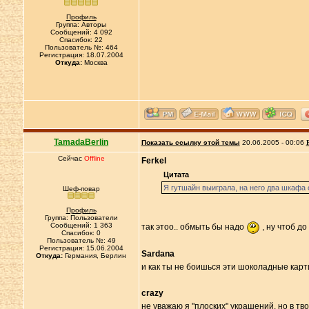
Профиль
Группа: Авторы
Сообщений: 4 092
Спасибок: 22
Пользователь №: 464
Регистрация: 18.07.2004
Откуда:
Москва
TamadaBerlin
Показать ссылку этой темы
20.06.2005 - 00:06
Сейчас
Offline
Ferkel
Цитата
Я гутшайн выиграла, на него два шкафа
Шеф-повар
Профиль
Группа: Пользователи
Сообщений: 1 363
так этоо.. обмыть бы надо
, ну чтоб д
Спасибок: 0
Пользователь №: 49
Регистрация: 15.06.2004
Sardana
Откуда:
Германия, Берлин
и как ты не боишься эти шоколадные карти
crazy
не уважаю я "плоских" украшений, но в тво