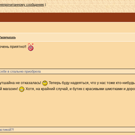
 непрочитанному сообщению
)
Распечатать
очень приятно!!
 себе в спальню приобрела
 гутшайна не отказалась!
Теперь буду надеяться, что у нас тоже кто-нибуд
й магазин!
Хотя, на крайний случай, и бутик с красивыми шмотками и дор
астикой?!