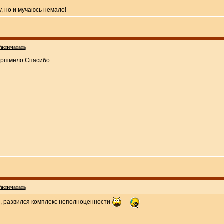
у, но и мучаюсь немало!
Распечатать
маршмело.Спасибо
Распечатать
я, развился комплекс неполноценности