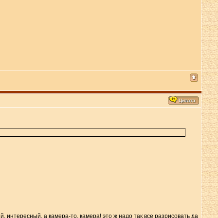
й, интересный. а камера-то, камера! это ж надо так все разрисовать да