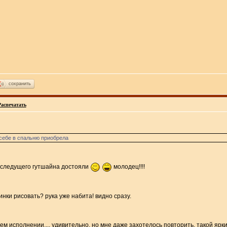
сохранить
Распечатать
 себе в спальню приобрела
о следущего гутшайна достояли
молодец!!!!
нки рисовать? рука уже набита! видно сразу.
ем исполнении.... удивительно, но мне даже захотелось повторить. такой ярки