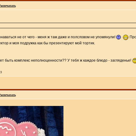
Распечатать
наваться не от чего - меня ж там даже и полсловом не упомянули!
Прос
ектор и моя подружка как бы презентируют мой тортик.
жет быть комплекс неполноценности?? У тебя ж каждое блюдо - загляденье!
23
Распечатать