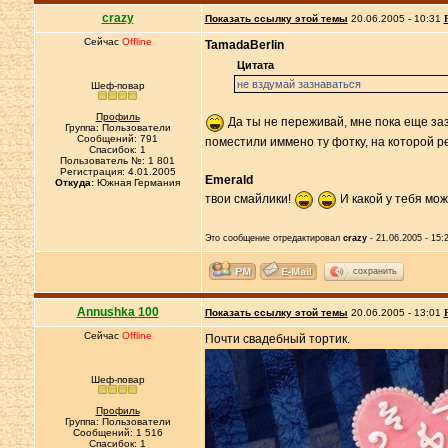
crazy
Показать ссылку этой темы
20.06.2005 - 10:31
Сейчас
Offline
TamadaBerlin
Цитата
не вздумай зазнаваться
Шеф-повар
Профиль
Да ты не переживай, мне пока еще заз
Группа: Пользователи
Сообщений: 791
поместили иммено ту фотку, на которой р
Спасибок: 1
Пользователь №: 1 801
Регистрация: 4.01.2005
Emerald
Откуда:
Южная Германия
твои смайлики!
И какой у тебя мо
Это сообщение отредактировал
crazy
- 21.06.2005 - 15:
сохранить
Annushka 100
Показать ссылку этой темы
20.06.2005 - 13:01
Сейчас
Offline
Почти свадебный тортик.
Шеф-повар
Профиль
Группа: Пользователи
Сообщений: 1 516
Спасибок: 1