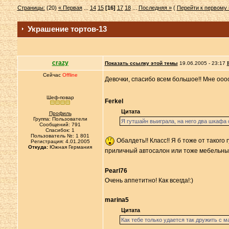
Страницы:
(20)
« Первая
...
14
15
[16]
17
18
...
Последняя »
(
Перейти к первому
Украшение тортов-13
crazy
Показать ссылку этой темы
19.06.2005 - 23:17
Сейчас
Offline
Девочки, спасибо всем большое!! Мне ооо
Шеф-повар
Ferkel
Цитата
Профиль
Группа: Пользователи
Я гутшайн выиграла, на него два шкафа
Сообщений: 791
Спасибок: 1
Пользователь №: 1 801
Обалдеть!! Класс!! Я б тоже от такого
Регистрация: 4.01.2005
Откуда:
Южная Германия
приличный автосалон или тоже мебельны
Pearl76
Очень аппетитно! Как всегда!:)
marina5
Цитата
Как тебе только удается так дружить с м