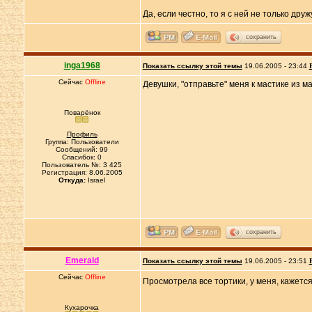
Да, если честно, то я с ней не только друж
сохранить
inga1968
Показать ссылку этой темы
19.06.2005 - 23:44
Сейчас
Offline
Девушки, "отправьте" меня к мастике из 
Поварёнок
Профиль
Группа: Пользователи
Сообщений: 99
Спасибок: 0
Пользователь №: 3 425
Регистрация: 8.06.2005
Откуда:
Israel
сохранить
Emerald
Показать ссылку этой темы
19.06.2005 - 23:51
Сейчас
Offline
Просмотрела все тортики, у меня, кажетс
Кухарочка