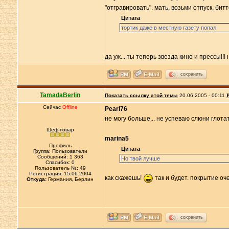
"отгравировать". мать, возьми отпуск, бит
Цитата
тортик даже в местную газету попал
да уж... ты теперь звезда кино и прессы!!
сохранить
TamadaBerlin
Показать ссылку этой темы
20.06.2005 - 00:11
Р
Сейчас
Offline
Pearl76
не могу больше... не успеваю слюни глота
Шеф-повар
marina5
Профиль
Цитата
Группа: Пользователи
Сообщений: 1 363
Но твой лучше
Спасибок: 0
Пользователь №: 49
Регистрация: 15.06.2004
как скажешь!
так и будет. покрытие оч
Откуда:
Германия, Берлин
сохранить