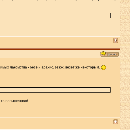
имых лакомства - безе и арахис. ээээх, везет же некоторым.
-то повышенная!