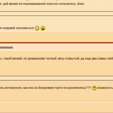
те. дай время на переваривание! классно получилось, блин.
! не вздумай зазнаваться
аспечатать
ть. такой мягкий, по-домашнему теплый, весь открытый, да еще два самых люб
ень интересное, как оно на йогуровом торте не расклеилось???
влажность