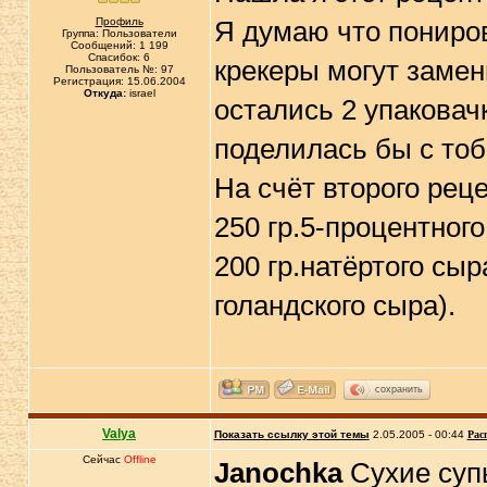
Профиль
Я думаю что пониров
Группа: Пользователи
Сообщений: 1 199
Спасибок: 6
крекеры могут замен
Пользователь №: 97
Регистрация: 15.06.2004
Откуда:
israel
остались 2 упаковач
поделилась бы с то
На счёт второго реце
250 гр.5-процентного
200 гр.натёртого сыр
голандского сыра).
сохранить
Valya
Показать ссылку этой темы
2.05.2005 - 00:44
Рас
Сейчас
Offline
Janochka
Сухие суп