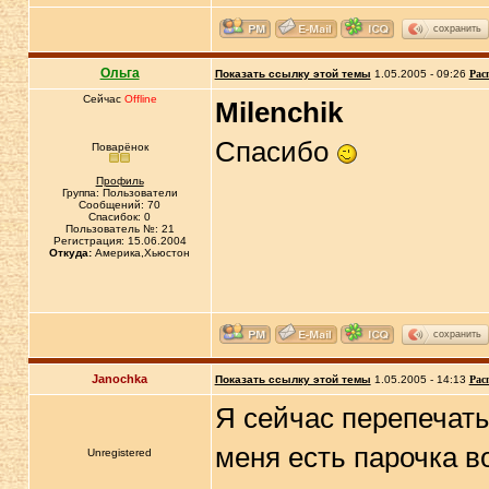
сохранить
Ольга
Показать ссылку этой темы
1.05.2005 - 09:26
Рас
Сейчас
Offline
Milenchik
Спасибо
Поварёнок
Профиль
Группа: Пользователи
Сообщений: 70
Спасибок: 0
Пользователь №: 21
Регистрация: 15.06.2004
Откуда:
Америка,Хьюстон
сохранить
Janochka
Показать ссылку этой темы
1.05.2005 - 14:13
Рас
Я сейчас перепечат
меня есть парочка в
Unregistered