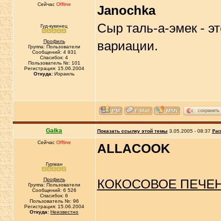
Сейчас
Offline
Janochka
Сыр таль-а-эмек - э
Гуд-кукинец
Профиль
вариации.
Группа: Пользователи
Сообщений: 4 931
Спасибок: 4
Пользователь №: 101
Регистрация: 15.06.2004
Откуда:
Израиль
сохранить
Galka
Показать ссылку этой темы
3.05.2005 - 08:37
Рас
Сейчас
Offline
ALLACOOK
Гурман
Профиль
КОКОСОВОЕ ПЕЧЕНЬ
Группа: Пользователи
Сообщений: 6 526
Спасибок: 6
Пользователь №: 96
Регистрация: 15.06.2004
Откуда:
Неизвестно