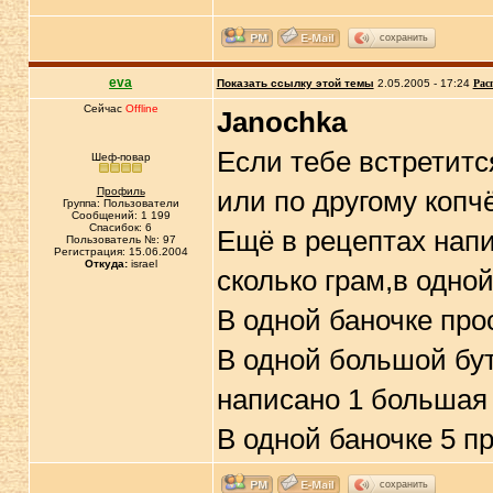
сохранить
eva
Показать ссылку этой темы
2.05.2005 - 17:24
Рас
Сейчас
Offline
Janochka
Если тебе встретитс
Шеф-повар
Профиль
или по другому копч
Группа: Пользователи
Сообщений: 1 199
Спасибок: 6
Ещё в рецептах напи
Пользователь №: 97
Регистрация: 15.06.2004
Откуда:
israel
сколько грам,в одной
В одной баночке про
В одной большой бут
написано 1 большая 
В одной баночке 5 пр
сохранить