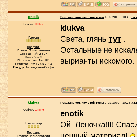
сохранить
enotik
Показать ссылку этой темы
3.05.2005 - 10:23
Рас
Сейчас
Offline
klukva
Света, глянь
тут
.
Гурман
Профиль
Остальные не искала
Группа: Пользователи
Сообщений: 2 897
Спасибок: 9
вырианты искомого.
Пользователь №: 181
Регистрация: 17.06.2004
Откуда:
Молодечно-Хайфа
сохранить
klukva
Показать ссылку этой темы
3.05.2005 - 10:28
Рас
Сейчас
Offline
enotik
Ой, Леночка!!!! Спас
Шеф-повар
Профиль
ценный материал!
Группа: Пользователи