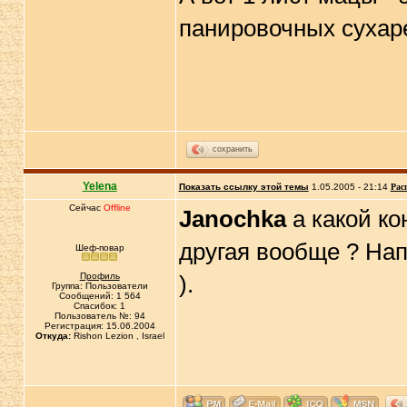
панировочных сухар
сохранить
Yelena
Показать ссылку этой темы
1.05.2005 - 21:14
Рас
Сейчас
Offline
Janochka
а какой ко
другая вообще ? Нап
Шеф-повар
Профиль
).
Группа: Пользователи
Сообщений: 1 564
Спасибок: 1
Пользователь №: 94
Регистрация: 15.06.2004
Откуда:
Rishon Lezion , Israel