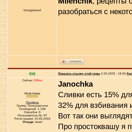
Milenchik
, рецепты 
разобраться с неко
Unregistered
сохранить
eva
Показать ссылку этой темы
2.05.2005 - 19:09
Рас
Сейчас
Offline
Janochka
Сливки есть 15% для
Шеф-повар
Профиль
32% для взбивания и
Группа: Пользователи
Сообщений: 1 199
Спасибок: 6
Вот так они выглядя
Пользователь №: 97
Регистрация: 15.06.2004
Откуда:
israel
Про простоквашу я п