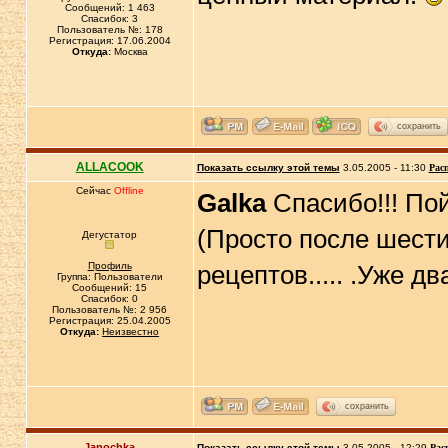
Сообщений: 1 463
Спасибок: 3
Пользователь №: 178
Регистрация: 17.06.2004
Откуда:
Москва
сохранить
ALLACOOK
Показать ссылку этой темы
3.05.2005 - 11:30
Рас
Сейчас
Offline
Galka
Спасибо!!! Пой
(Просто после шест
Дегустатор
Профиль
рецептов..... .Уже д
Группа: Пользователи
Сообщений: 15
Спасибок: 0
Пользователь №: 2 956
Регистрация: 25.04.2005
Откуда:
Неизвестно
сохранить
Janochka
Показать ссылку этой темы
3.05.2005 - 12:29
Рас