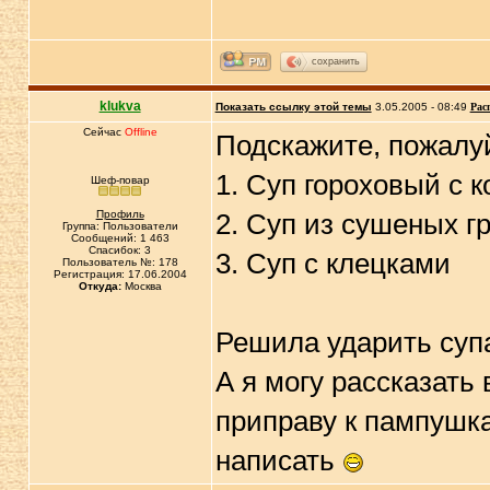
сохранить
klukva
Показать ссылку этой темы
3.05.2005 - 08:49
Рас
Сейчас
Offline
Подскажите, пожалуй
1. Суп гороховый с 
Шеф-повар
Профиль
2. Суп из сушеных г
Группа: Пользователи
Сообщений: 1 463
Спасибок: 3
3. Суп с клецками
Пользователь №: 178
Регистрация: 17.06.2004
Откуда:
Москва
Решила ударить суп
А я могу рассказать
приправу к пампушка
написать