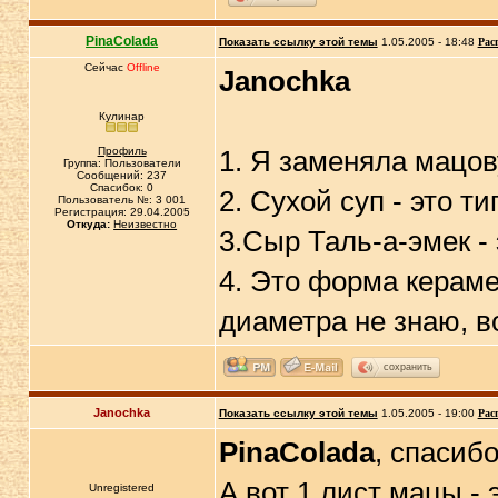
PinaColada
Показать ссылку этой темы
1.05.2005 - 18:48
Рас
Сейчас
Offline
Janochka
Кулинар
Профиль
1. Я заменяла мацо
Группа: Пользователи
Сообщений: 237
Спасибок: 0
2. Сухой суп - это ти
Пользователь №: 3 001
Регистрация: 29.04.2005
Откуда:
Неизвестно
3.Сыр Таль-а-эмек -
4. Это форма кераме
диаметра не знаю, в
сохранить
Janochka
Показать ссылку этой темы
1.05.2005 - 19:00
Рас
PinaColada
, спасибо
А вот 1 лист мацы -
Unregistered