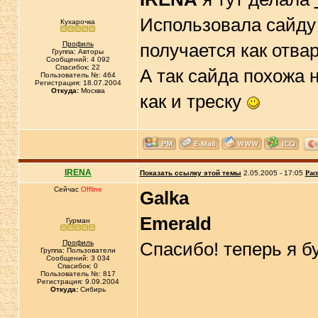
Использовала сайду
Кухарочка
Профиль
получается как отва
Группа: Авторы
Сообщений: 4 092
Спасибок: 22
А так сайда похожа н
Пользователь №: 464
Регистрация: 18.07.2004
Откуда:
Москва
как и треску
IRENA
Показать ссылку этой темы
2.05.2005 - 17:05
Рас
Сейчас
Offline
Galka
Emerald
Гурман
Профиль
Спасибо! теперь я бу
Группа: Пользователи
Сообщений: 3 034
Спасибок: 0
Пользователь №: 817
Регистрация: 9.09.2004
Откуда:
Сибирь