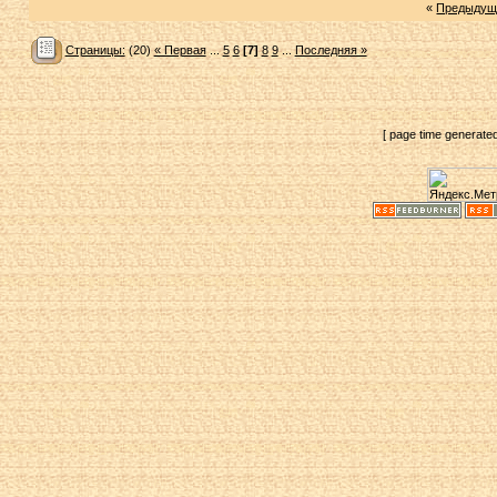
«
Предыдущ
Страницы:
(20)
« Первая
...
5
6
[7]
8
9
...
Последняя »
[ page time generate