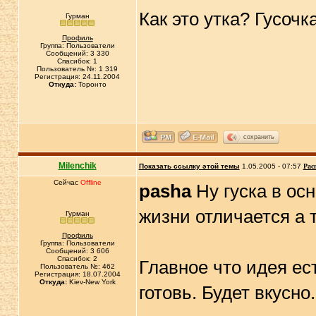
Как это утка? Гусоч
Гурман
Профиль
Группа: Пользователи
Сообщений: 3 330
Спасибок: 1
Пользователь №: 1 319
Регистрация: 24.11.2004
Откуда:
Торонто
сохранить
Milenchik
Показать ссылку этой темы
1.05.2005 - 07:57
Рас
Сейчас
Offline
pasha
Ну гуска в ос
жизни отличается а т
Гурман
Профиль
Группа: Пользователи
Сообщений: 3 606
Спасибок: 2
Главное что идея ест
Пользователь №: 462
Регистрация: 18.07.2004
Откуда:
Kiev-New York
готовь. Будет вкусно.