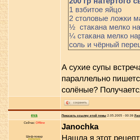
200 гр натёртого с
1 взбитое яйцо
2 столовые ложки м
½ стакана мелко на
¼ стакана мелко на
соль и чёрный пере
А сухие супы встреч
параллельно пишется
солёные? Получается
сохранить
eva
Показать ссылку этой темы
2.05.2005 - 00:39
Рас
Сейчас
Offline
Janochka
Нашла я этот рецепт 
Шеф-повар