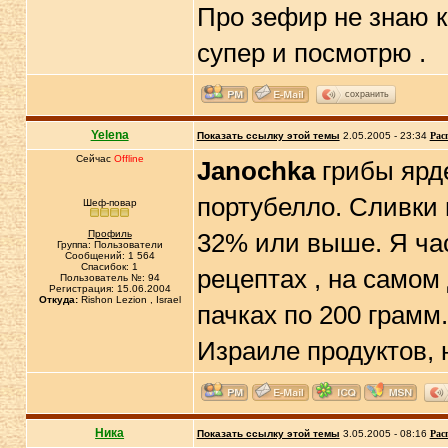
Про зефир не знаю к
супер и посмотрю .
сохранить
Yelena
Показать ссылку этой темы
2.05.2005 - 23:34
Рас
Сейчас
Offline
Janochka
грибы ярд
портубелло. Сливки 
Шеф-повар
Профиль
32% или выше. Я час
Группа: Пользователи
Сообщений: 1 564
Спасибок: 1
рецептах , на самом
Пользователь №: 94
Регистрация: 15.06.2004
Откуда:
Rishon Lezion , Israel
пачках по 200 грамм
Израиле продуктов, 
Ника
Показать ссылку этой темы
3.05.2005 - 08:16
Рас