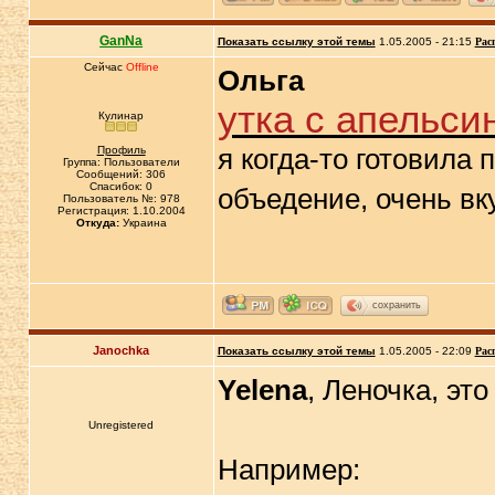
GanNa
Показать ссылку этой темы
1.05.2005 - 21:15
Рас
Сейчас
Offline
Ольга
утка с апельси
Кулинар
я когда-то готовила 
Профиль
Группа: Пользователи
Сообщений: 306
Спасибок: 0
объедение, очень вк
Пользователь №: 978
Регистрация: 1.10.2004
Откуда:
Украина
сохранить
Janochka
Показать ссылку этой темы
1.05.2005 - 22:09
Рас
Yelena
, Леночка, эт
Unregistered
Например: