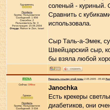
соленый - куриный.
Гуд-кукинец
Профиль
Сравнить с кубиками
Группа: Пользователи
Сообщений: 1 856
Спасибок: 2
использовала.
Пользователь №: 3
Регистрация: 15.06.2004
Откуда:
Rishon le Zion, Israel
Сыр Таль-а-Эмек, су
Швейцарский сыр, кс
бы взяла любой хор
сохранить
IRENA
Показать ссылку этой темы
2.05.2005 - 05:49
Рас
Сейчас
Offline
Janochka
Есть крекеры светлы
Гурман
Профиль
диабетиков, они оче
Группа: Пользователи
Сообщений: 3 034