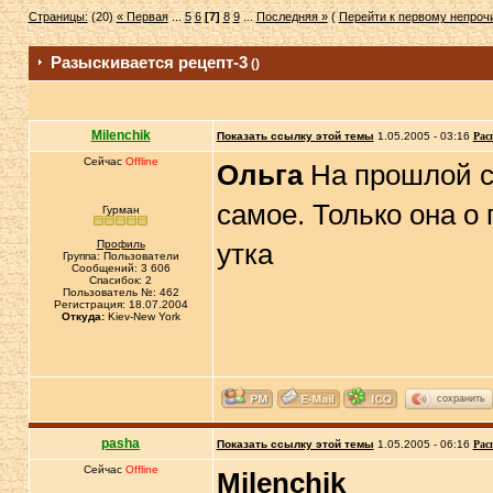
Страницы:
(20)
« Первая
...
5
6
[7]
8
9
...
Последняя »
(
Перейти к первому непро
Разыскивается рецепт-3
()
Milenchik
Показать ссылку этой темы
1.05.2005 - 03:16
Рас
Сейчас
Offline
Ольга
На прошлой с
самое. Только она о 
Гурман
Профиль
утка
Группа: Пользователи
Сообщений: 3 606
Спасибок: 2
Пользователь №: 462
Регистрация: 18.07.2004
Откуда:
Kiev-New York
сохранить
pasha
Показать ссылку этой темы
1.05.2005 - 06:16
Рас
Сейчас
Offline
Milenchik