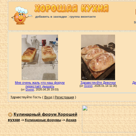
:
добавить в закладки
группа вконтакте
S
Здравствуйте Гость (
Вход
|
Регистрация
)
Кулинарный форум Хорошей
кухни
->
Кулинарные форумы
->
Архив