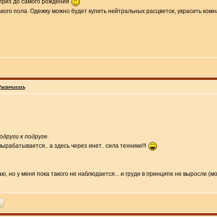
рприз до самого рождения
акого пола. Одежку можно будет купить нейтральных расцветок, украсить комна
Распечатать
други к подруге.
вырабатывается.. а здесь через инет.. сила техники!!!
, но у меня пока такого не наблюдается... и груди в принципе не выросли (мож
ь