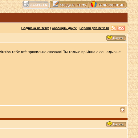
Подписка на тему
|
Сообщить другу
|
Версия для печати
niusha
тебе всё правильно сказала! Ты только прЫнца с лошадью не