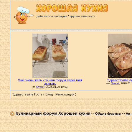
:
добавить в закладки
группа вконтакте
Здравствуйте Гость (
Вход
|
Регистрация
)
Кулинарный форум Хорошей кухни
->
Общие форумы
->
Ант