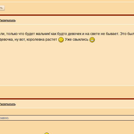
ть
Распечатать
ли, только что будет мальчик! как будто девочек и на свете не бывает. Это б
евочка, ну вот, королевна растет
Уже свыклись
Распечатать
равно.