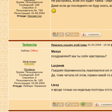
Не растроюсь, если это будет тайна - сю
Группа: Пользователи
Сообщений: 346
Даже если до последнего не буду знать, к
Спасибок: 0
Пользователь №: 759
Регистрация: 31.08.2004
Откуда:
Неизвестно
сохранить
Tanjuscha
Показать ссылку этой темы
31.03.2005 - 15:30
Сейчас
Offline
Masya
поздравляю!!! как ты себя чувствуешь?
Шеф-повар
Lucjonok
Профиль
Говорят беременность передается от по
Группа: Пользователи
Сообщений: 815
Да, тоже читала об этом, гормон какой-то 
Спасибок: 0
Пользователь №: 165
Регистрация: 16.06.2004
Lissy
Откуда:
Лейпциг, Германия
я вроде только на недельку-полторы отстаю
сохранит