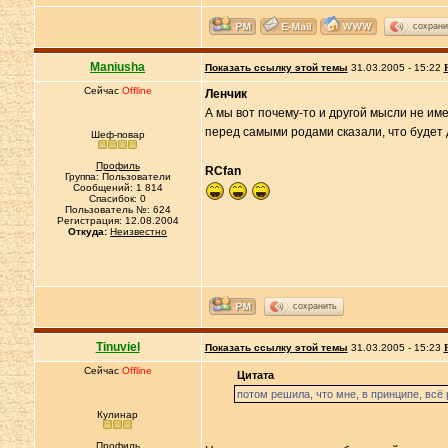
сохрани
Maniusha
Показать ссылку этой темы
31.03.2005 - 15:22
Сейчас
Offline
Ленчик
А мы вот почему-то и другой мысли не име
перед самыми родами сказали, что будет д
Шеф-повар
Профиль
RCfan
Группа: Пользователи
Сообщений: 1 814
Спасибок: 0
Пользователь №: 624
Регистрация: 12.08.2004
Откуда:
Неизвестно
сохранить
Tinuviel
Показать ссылку этой темы
31.03.2005 - 15:23
Сейчас
Offline
Цитата
потом решила, что мне, в принципе, всё 
Кулинар
Профиль