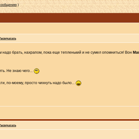
 сообщению
)
Распечатать
 надо брать, нахрапом, пока еще тепленький и не сумел опомниться! Вон
Ma
ть. Не знаю чего...
ти, по-моему, просто чихнуть надо было...
Распечатать