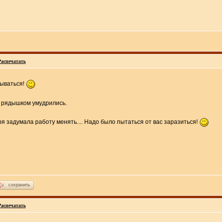
Распечатать
рываться!
се рядышком умудрились.
я задумала работу менять.... Надо было пытаться от вас заразиться!
сохранить
Распечатать