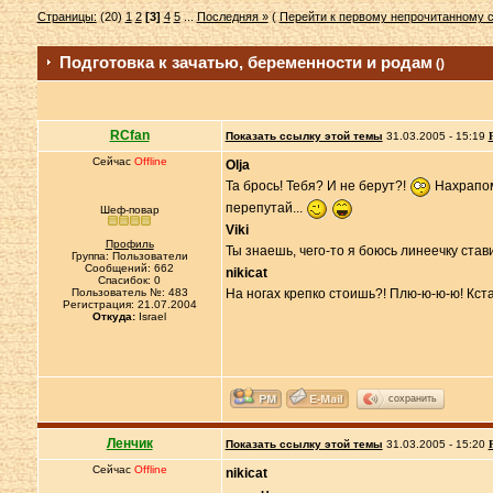
Страницы:
(20)
1
2
[3]
4
5
...
Последняя »
(
Перейти к первому непрочитанному
Подготовка к зачатью, беременности и родам
()
RCfan
Показать ссылку этой темы
31.03.2005 - 15:19
Сейчас
Offline
Olja
Та брось! Тебя? И не берут?!
Нахрапом
перепутай...
Шеф-повар
Viki
Профиль
Ты знаешь, чего-то я боюсь линеечку стави
Группа: Пользователи
Сообщений: 662
nikicat
Спасибок: 0
Пользователь №: 483
На ногах крепко стоишь?! Плю-ю-ю-ю! Кста
Регистрация: 21.07.2004
Откуда:
Israel
сохранить
Ленчик
Показать ссылку этой темы
31.03.2005 - 15:20
Сейчас
Offline
nikicat