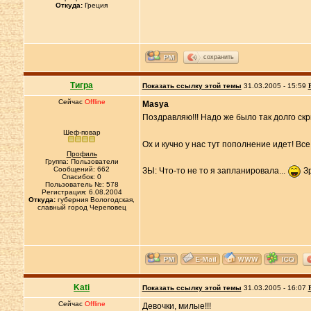
Откуда:
Греция
сохранить
Тигра
Показать ссылку этой темы
31.03.2005 - 15:59
Сейчас
Offline
Masya
Поздравляю!!! Надо же было так долго ск
Шеф-повар
Ох и кучно у нас тут пополнение идет! В
Профиль
Группа: Пользователи
Сообщений: 662
ЗЫ: Что-то не то я запланировала...
Зр
Спасибок: 0
Пользователь №: 578
Регистрация: 6.08.2004
Откуда:
губерния Вологодская,
славный город Череповец
Kati
Показать ссылку этой темы
31.03.2005 - 16:07
Сейчас
Offline
Девочки, милые!!!