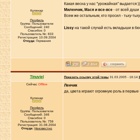
Какая весна у нас "урожайная" выдается:)
Миленчик, Мася и все-все
- от всей души
Кулинар
Всем же остальным, кто просил - тьху-тьху
Профиль
Группа: Пользователи
Сообщений: 240
Lissy
на такой случай есть вкладыши в бюс
Спасибок: 0
Пользователь №: 833
Регистрация: 10.09.2004
Откуда:
Германия
сохранить
Tinuviel
Показать ссылку этой темы
31.03.2005 - 16:14
Сейчас
Offline
Ленчик
да, цвета играют огромную роль в первые
Кулинар
Профиль
Группа: Пользователи
Сообщений: 346
Спасибок: 0
Пользователь №: 759
Регистрация: 31.08.2004
Откуда:
Неизвестно