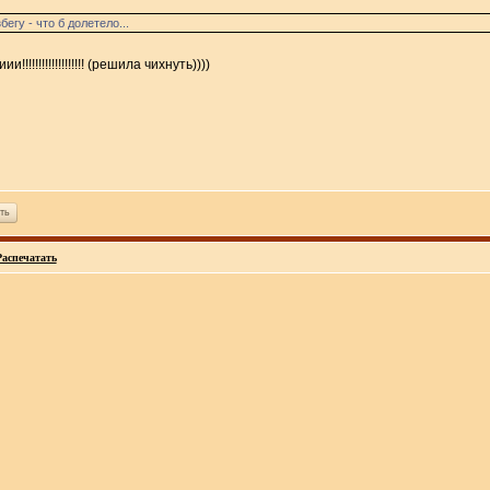
егу - что б долетело...
!!!!!!!!!!!!!!!!!! (решила чихнуть))))
ть
Распечатать