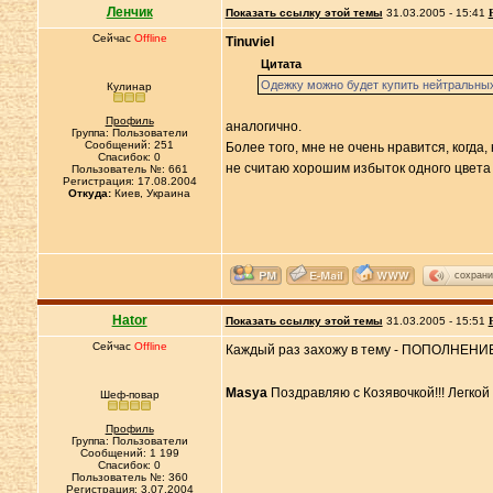
Ленчик
Показать ссылку этой темы
31.03.2005 - 15:41
Сейчас
Offline
Tinuviel
Цитата
Одежку можно будет купить нейтральных 
Кулинар
Профиль
аналогично.
Группа: Пользователи
Сообщений: 251
Более того, мне не очень нравится, когда,
Спасибок: 0
не считаю хорошим избыток одного цвета -
Пользователь №: 661
Регистрация: 17.08.2004
Откуда:
Киев, Украина
сохрани
Hator
Показать ссылку этой темы
31.03.2005 - 15:51
Сейчас
Offline
Каждый раз захожу в тему - ПОПОЛНЕНИЕ
Masya
Поздравляю с Козявочкой!!! Легкой
Шеф-повар
Профиль
Группа: Пользователи
Сообщений: 1 199
Спасибок: 0
Пользователь №: 360
Регистрация: 3.07.2004