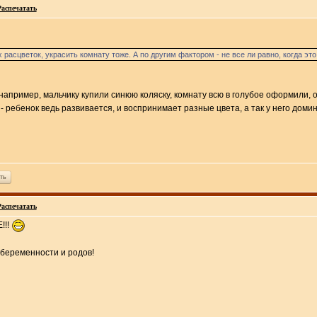
Распечатать
расцветок, украсить комнату тоже. А по другим фактором - не все ли равно, когда эт
 например, мальчику купили синюю коляску, комнату всю в голубое оформили, од
 ребенок ведь развивается, и воспринимает разные цвета, а так у него домини
ть
Распечатать
!!!
 беременности и родов!