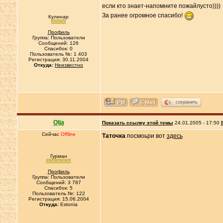
если кто знает-напомните пожайлусто))))
За ранее огромное спасибо!
Кулинар
Профиль
Группа: Пользователи
Сообщений: 126
Спасибок: 0
Пользователь №: 1 403
Регистрация: 30.11.2004
Откуда:
Неизвестно
сохранить
Olja
Показать ссылку этой темы
24.01.2005 - 17:50
Сейчас
Offline
Таточка
посмоьри вот
здесь
Гурман
Профиль
Группа: Пользователи
Сообщений: 3 787
Спасибок: 5
Пользователь №: 122
Регистрация: 15.06.2004
Откуда:
Estonia