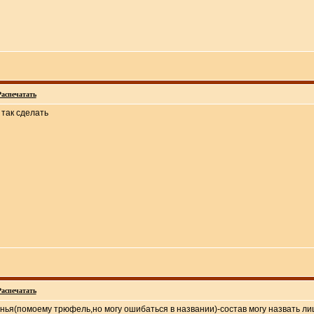
Распечатать
так сделать
Распечатать
нья(помоему трюфель,но могу ошибаться в названии)-состав могу назвать ли