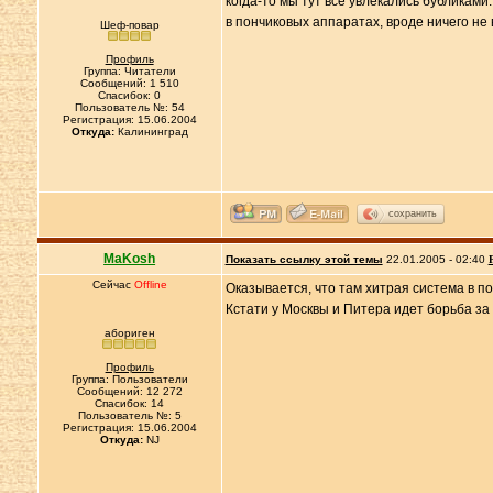
когда-то мы тут все увлекались бубликами.
в пончиковых аппаратах, вроде ничего не 
Шеф-повар
Профиль
Группа: Читатели
Сообщений: 1 510
Спасибок: 0
Пользователь №: 54
Регистрация: 15.06.2004
Откуда:
Калининград
сохранить
MaKosh
Показать ссылку этой темы
22.01.2005 - 02:40
Сейчас
Offline
Оказывается, что там хитрая система в по
Кстати у Москвы и Питера идет борьба з
абориген
Профиль
Группа: Пользователи
Сообщений: 12 272
Спасибок: 14
Пользователь №: 5
Регистрация: 15.06.2004
Откуда:
NJ