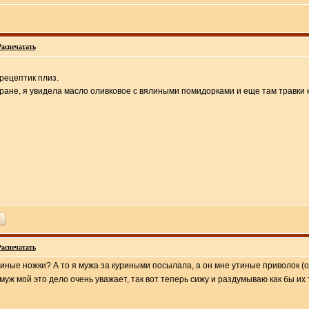
Распечатать
рецептик плиз.
оране, я увидела масло оливковое с вялиными помидорками и еще там травки 
ь
Распечатать
тиные ножки? А то я мужа за куриными посылала, а он мне утиные приволок (
уж мой это дело очень уважает, так вот теперь сижу и раздумываю как бы их т