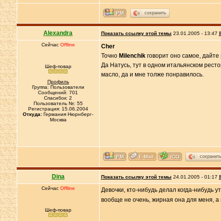
сохранить
Alexandra
Показать ссылку этой темы
23.01.2005 - 13:47
Сейчас
Offline
Cher
Точно
Milenchik
говорит оно самое, дайте 
Да Натусь, тут в одном итальянском рест
Шеф-повар
масло, да и мне толже понравилось.
Профиль
Группа: Пользователи
Сообщений: 701
Спасибок: 2
Пользователь №: 55
Регистрация: 15.06.2004
Откуда:
Германия Нюрнберг-
Москва
сохранит
Dina
Показать ссылку этой темы
24.01.2005 - 01:17
Сейчас
Offline
Девочки, кто-нибудь делал когда-нибудь у
вообще не очень, жирная она для меня, а м
Шеф-повар