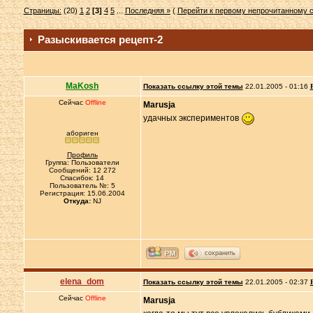
Страницы:
(20)
1
2
[3]
4
5
...
Последняя »
(
Перейти к первому непрочитанному
Разыскивается рецепт-2
MaKosh
Показать ссылку этой темы
22.01.2005 - 01:16
Сейчас
Offline
Marusja
удачных экспериментов
абориген
Профиль
Группа: Пользователи
Сообщений: 12 272
Спасибок: 14
Пользователь №: 5
Регистрация: 15.06.2004
Откуда:
NJ
сохранить
elena_dom
Показать ссылку этой темы
22.01.2005 - 02:37
Сейчас
Offline
Marusja