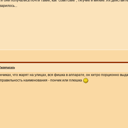
 И они получались почти такие, как "советские", тягучие и мягкие. Их действи
варилось...
Распечатать
нчиках, что жарят на улицах, вся фишка в аппарате, он хитро порционно выда
а правильность наименования - пончик или плюшка