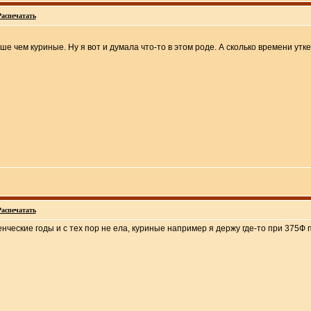
Распечатать
ше чем куриные. Ну я вот и думала что-то в этом роде. А сколько времени ут
Распечатать
енческие годы и с тех пор не ела, куриные например я держу где-то при 375Ф 