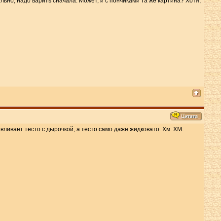
тельно, надо варить сначала. Может, и с пончиками та же картина? Хотя,
вливает тесто с дырочкой, а тесто само даже жидковато. Хм. ХМ.