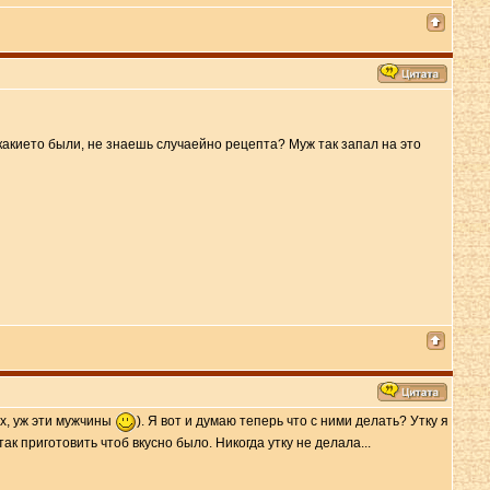
какието были, не знаешь случаейно рецепта? Муж так запал на это
ох, уж эти мужчины
). Я вот и думаю теперь что с ними делать? Утку я
ак приготовить чтоб вкусно было. Никогда утку не делала...