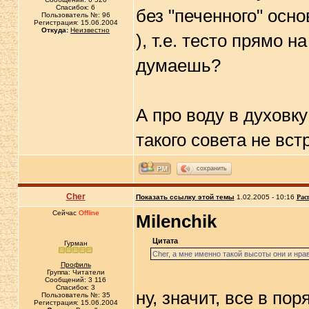
Спасибок: 6
без "печенного" осно
Пользователь №: 96
Регистрация: 15.06.2004
Откуда:
Неизвестно
), т.е. тесто прямо 
думаешь?
А про воду в духовку
такого совета не вст
сохранить
Cher
Показать ссылку этой темы
1.02.2005 - 10:16
Рас
Сейчас
Offline
Milenchik
Цитата
Гурман
Cher, а мне именно такой высоты они и нра
Профиль
Группа: Читатели
Сообщений: 3 116
Спасибок: 3
ну, значит, все в по
Пользователь №: 35
Регистрация: 15.06.2004