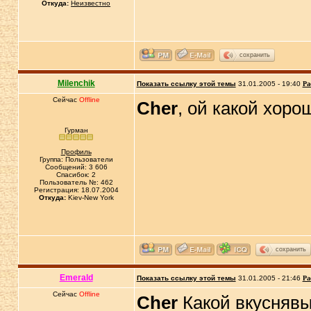
Откуда:
Неизвестно
сохранить
Milenchik
Показать ссылку этой темы
31.01.2005 - 19:40
Ра
Сейчас
Offline
Cher
, ой какой хоро
Гурман
Профиль
Группа: Пользователи
Сообщений: 3 606
Спасибок: 2
Пользователь №: 462
Регистрация: 18.07.2004
Откуда:
Kiev-New York
сохранить
Emerald
Показать ссылку этой темы
31.01.2005 - 21:46
Ра
Сейчас
Offline
Cher
Какой вкусняв