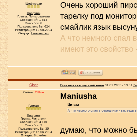
Очень хороший пирог.
Шеф-повар
Профиль
тарелку под монито
Группа: Пользователи
Сообщений: 1 814
Спасибок: 0
смайлик язык высуну
Пользователь №: 624
Регистрация: 12.08.2004
Откуда:
Неизвестно
А что немного спал в
имеют это свойство 
сохранить
Cher
Показать ссылку этой темы
31.01.2005 - 13:31
Ра
Сейчас
Offline
Maniusha
Цитата
Гурман
А что немного спал в серединке - так ведь
Профиль
Группа: Читатели
Сообщений: 3 116
Спасибок: 3
думаю, что можно бы
Пользователь №: 35
Регистрация: 15.06.2004
Откуда:
Bruxelles