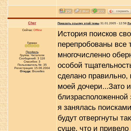
сохранить
Cher
Показать ссылку этой темы
31.01.2005 - 12:58
Ра
Сейчас
Offline
История поисков сво
перепробованы все 
Гурман
Профиль
многочисленно обер
Группа: Читатели
Сообщений: 3 116
Спасибок: 3
особой тщательность
Пользователь №: 35
Регистрация: 15.06.2004
Откуда:
Bruxelles
сделано правильно, 
моей дочери...Зато 
близрасположенной 
я занялась поисками
будут отвергнуты та
суше, что и привело 