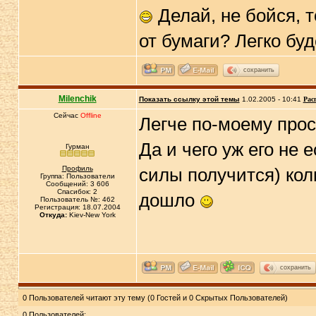
Делай, не бойся, 
от бумаги? Легко буд
сохранить
Milenchik
Показать ссылку этой темы
1.02.2005 - 10:41
Рас
Сейчас
Offline
Легче по-моему прос
Да и чего уж его не 
Гурман
Профиль
силы получится) кол
Группа: Пользователи
Сообщений: 3 606
Спасибок: 2
дошло
Пользователь №: 462
Регистрация: 18.07.2004
Откуда:
Kiev-New York
сохранить
0 Пользователей читают эту тему (0 Гостей и 0 Скрытых Пользователей)
0 Пользователей: