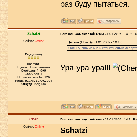
раз буду пытаться.
сохранить
Schatzi
Показать ссылку этой темы
31.01.2005 - 14:08
Ра
Сейчас
Offline
Цитата
(Cher @ 31.01.2005 - 10:13)
Юля, ну, значит оно и станет нашим десерто
Гуд-кукинец
Профиль
Ура-ура-ура!!!
Группа: Пользователи
Сообщений: 996
Спасибок: 1
Пользователь №: 126
Регистрация: 15.06.2004
Откуда:
Belgium
сохранить
Cher
Показать ссылку этой темы
31.01.2005 - 14:11
Ра
Сейчас
Offline
Schatzi