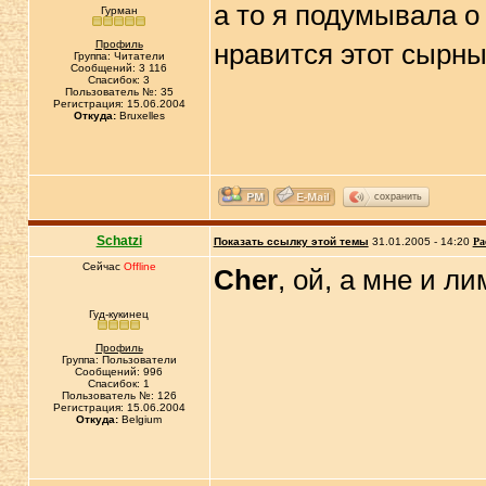
а то я подумывала о
Гурман
Профиль
нравится этот сырны
Группа: Читатели
Сообщений: 3 116
Спасибок: 3
Пользователь №: 35
Регистрация: 15.06.2004
Откуда:
Bruxelles
сохранить
Schatzi
Показать ссылку этой темы
31.01.2005 - 14:20
Ра
Сейчас
Offline
Cher
, ой, а мне и л
Гуд-кукинец
Профиль
Группа: Пользователи
Сообщений: 996
Спасибок: 1
Пользователь №: 126
Регистрация: 15.06.2004
Откуда:
Belgium