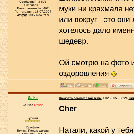
Сообщений: 3 606
Спасибок: 2
муки ни крахмала не
Пользователь №: 462
Регистрация: 18.07.2004
Откуда:
Kiev-New York
или вокруг - это они
хотелось дало именн
шедевр.
Ой смотрю на фото и 
оздоровления
сохранить
Galka
Показать ссылку этой темы
1.02.2005 - 08:26
Рас
Сейчас
Offline
Cher
Гурман
Профиль
Натали, какой у теб
Группа: Пользователи
Сообщений: 6 526