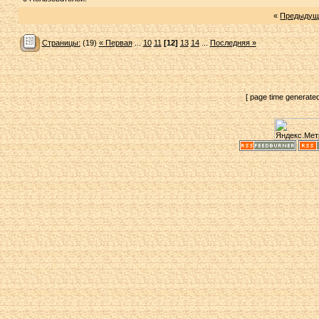
«
Предыдущ
Страницы:
(19)
« Первая
...
10
11
[12]
13
14
...
Последняя »
[ page time generate