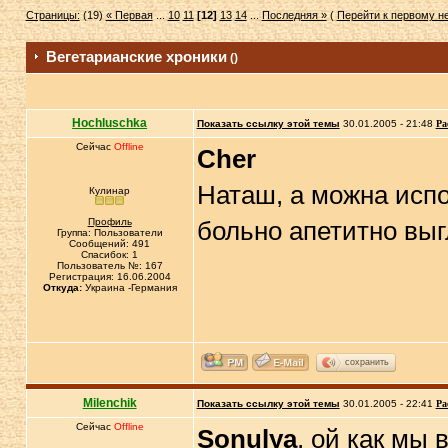
Страницы:
(19)
« Первая
...
10
11
[12]
13
14
...
Последняя »
(
Перейти к первому 
Вегетарианские хроники
()
Hochluschka
Показать ссылку этой темы
30.01.2005 - 21:48
Ра
Сейчас
Offline
Cher
Наташ, а можна испол
Кулинар
Профиль
больно апетитно выг
Группа: Пользователи
Сообщений: 491
Спасибок: 1
Пользователь №: 167
Регистрация: 16.06.2004
Откуда:
Украина -Германия
сохранить
Milenchik
Показать ссылку этой темы
30.01.2005 - 22:41
Ра
Сейчас
Offline
Sonulya
, ой как мы