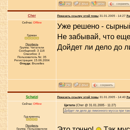
сохранить
Cher
Показать ссылку этой темы
31.01.2005 - 14:27
Ра
Сейчас
Offline
Уже решено - сырны
Не забывай, что еще 
Гурман
Профиль
Дойдет ли дело до л
Группа: Читатели
Сообщений: 3 116
Спасибок: 3
Пользователь №: 35
Регистрация: 15.06.2004
Откуда:
Bruxelles
сохранить
Schatzi
Показать ссылку этой темы
31.01.2005 - 14:40
Ра
Сейчас
Offline
Цитата
(Cher @ 31.01.2005 - 11:27)
Дойдет ли дело до лимонного мусса при та
Гуд-кукинец
Профиль
Это точно!
Так мус
Группа: Пользователи