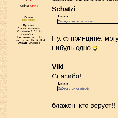
Сейчас
Offline
Schatzi
Цитата
Гурман
Так мусс же легче пирога.
Профиль
Группа: Читатели
Сообщений: 3 116
Спасибок: 3
Ну, ф принципе, могу
Пользователь №: 35
Регистрация: 15.06.2004
Откуда:
Bruxelles
нибудь одно
Viki
Спасибо!
Цитата
ЗдОрово, он же лёгкий!
блажен, кто верует!!