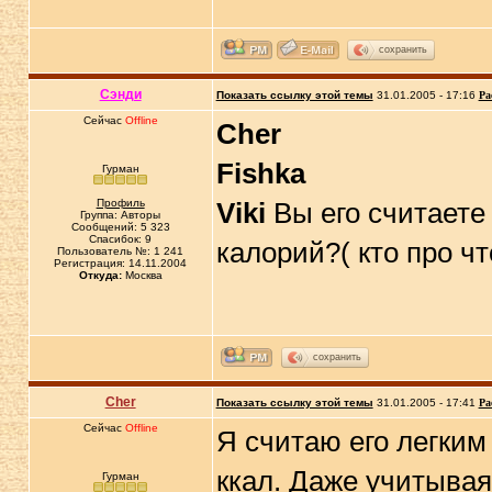
сохранить
Сэнди
Показать ссылку этой темы
31.01.2005 - 17:16
Ра
Сейчас
Offline
Cher
Fishka
Гурман
Профиль
Viki
Вы его считаете 
Группа: Авторы
Сообщений: 5 323
Спасибок: 9
калорий?( кто про что
Пользователь №: 1 241
Регистрация: 14.11.2004
Откуда:
Москва
сохранить
Cher
Показать ссылку этой темы
31.01.2005 - 17:41
Ра
Сейчас
Offline
Я считаю его легким 
ккал. Даже учитывая
Гурман