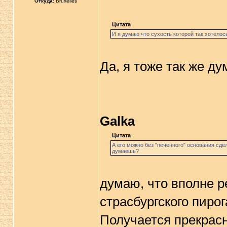
Откуда:
Bruxelles
Цитата
И я думаю что сухость которой так хотелос
Да, я тоже так же ду
Galka
Цитата
А его можно без "печенного" основания сде
думаешь?
думаю, что вполне р
страсбургского пирог
Получается прекрасн