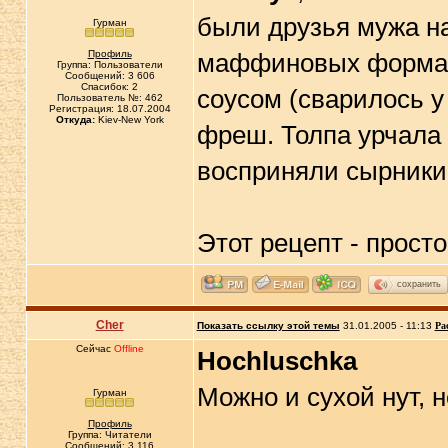
были друзья мужа на
Гурман
Профиль
маффиновых формах
Группа: Пользователи
Сообщений: 3 606
Спасибок: 2
соусом (сварилось у
Пользователь №: 462
Регистрация: 18.07.2004
Откуда:
Kiev-New York
фреш. Толпа урчала и
восприняли сырники
Этот рецепт - просто
сохранить
Cher
Показать ссылку этой темы
31.01.2005 - 11:13
Ра
Сейчас
Offline
Hochluschka
Можно и сухой нут, 
Гурман
Профиль
Группа: Читатели
Сообщений: 3 116