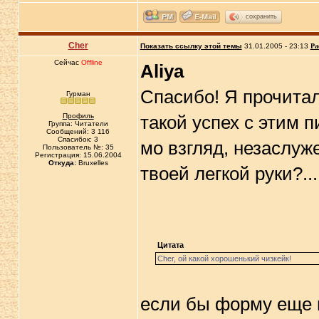
сохранить
Cher
Показать ссылку этой темы
31.01.2005 - 23:13
Ра
Сейчас
Offline
Aliya
Спасибо! Я прочитал
Гурман
Профиль
такой успех с этим п
Группа: Читатели
Сообщений: 3 116
Спасибок: 3
мо взгляд, незаслу
Пользователь №: 35
Регистрация: 15.06.2004
Откуда:
Bruxelles
твоей легкой руки?...
Цитата
Cher, ой какой хорошенький чизкейк!
если бы форму еще 