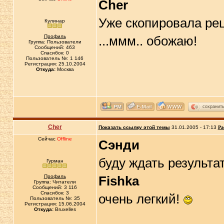
Cher
Уже скопировала рец
Кулинар
Профиль
...ммм.. обожаю!
Группа: Пользователи
Сообщений: 463
Спасибок: 0
Пользователь №: 1 146
Регистрация: 25.10.2004
Откуда:
Москва
сохранит
Cher
Показать ссылку этой темы
31.01.2005 - 17:13
Ра
Сейчас
Offline
Сэнди
буду ждать результа
Гурман
Профиль
Fishka
Группа: Читатели
Сообщений: 3 116
Спасибок: 3
очень легкий!
Пользователь №: 35
Регистрация: 15.06.2004
Откуда:
Bruxelles