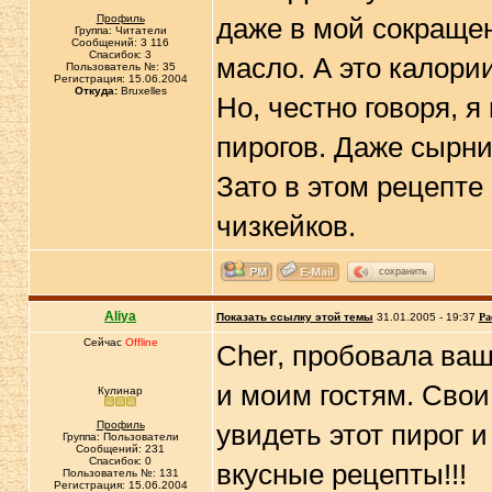
Профиль
даже в мой сокращен
Группа: Читатели
Сообщений: 3 116
Спасибок: 3
масло. А это калории
Пользователь №: 35
Регистрация: 15.06.2004
Откуда:
Bruxelles
Но, честно говоря, 
пирогов. Даже сырни
Зато в этом рецепте
чизкейков.
сохранить
Aliya
Показать ссылку этой темы
31.01.2005 - 19:37
Ра
Сейчас
Offline
Cher, пробовала ва
и моим гостям. Сво
Кулинар
Профиль
увидеть этот пирог и
Группа: Пользователи
Сообщений: 231
Спасибок: 0
вкусные рецепты!!!
Пользователь №: 131
Регистрация: 15.06.2004