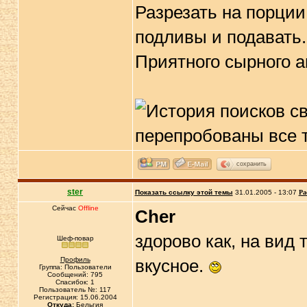
Разрезать на порции
подливы и подавать.
Приятного сырного а
сохранить
ster
Показать ссылку этой темы
31.01.2005 - 13:07
Ра
Сейчас
Offline
Cher
здорово как, на вид
Шеф-повар
Профиль
вкусное.
Группа: Пользователи
Сообщений: 795
Спасибок: 1
Пользователь №: 117
Регистрация: 15.06.2004
Откуда:
Бельгия