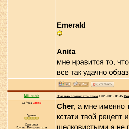
Emerald
Anita
мне нравится то, чт
все так удачно обра
сохранить
Milenchik
Показать ссылку этой темы
1.02.2005 - 05:45
Рас
Сейчас
Offline
Cher
, а мне именно 
кстати твой рецепт 
Гурман
Профиль
шелковистыми а не п
Группа: Пользователи