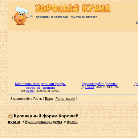
:
добавить в закладки
группа вконтакте
S
Здравствуйте Гость (
Вход
|
Регистрация
)
Кулинарный форум Хорошей
кухни
->
Кулинарные форумы
->
Архив