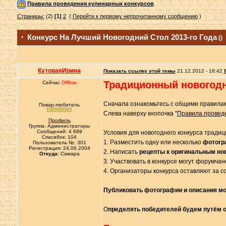
Правила проведения кулинарных конкурсов
Страницы:
(2)
[1]
2
(
Перейти к первому непрочитанному сообщению
)
Конкурс На Лучший Новогодний Стол 2013-го Года
()
КутоваяИрина
Показать ссылку этой темы
21.12.2012 - 18:42
Традиционный новогодн
Сейчас
Offline
Сначала ознакомьтесь с общими правилам
Повар-любитель
Слева наверху кнопочка "
Правила проведе
Профиль
Группа: Администраторы
Сообщений: 4 689
Условия для новогоднего конкурса традиц
Спасибок: 104
1. Разместить одну или несколько
фотогр
Пользователь №: 301
Регистрация: 24.06.2004
2. Написать
рецепты к оригинальным н
Откуда:
Самара
3. Участвовать в конкурсе могут форумча
4. Организаторы конкурса оставляют за 
Публиковать фотографии и описания мож
О
пределять победителей будем путём 