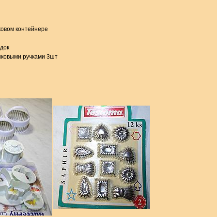
ковом контейнере
адок
иковыми ручками 3шт