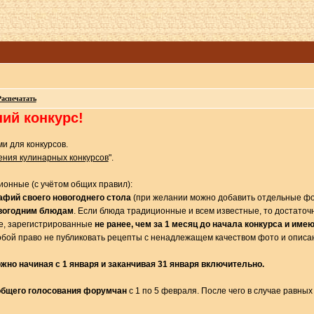
Распечатать
ий конкурс!
и для конкурсов.
ния кулинарных конкурсов
".
ионные (с учётом общих правил):
афий своего новогоднего стола
(при желании можно добавить отдельные фот
овогодним блюдам
. Если блюда традиционные и всем известные, то достаточ
не, зарегистрированные
не ранее, чем за 1 месяц до начала конкурса и им
собой право не публиковать рецепты с ненадлежащем качеством фото и описа
но начиная с 1 января и заканчивая 31 января включительно.
общего голосования форумчан
с 1 по 5 февраля. После чего в случае равны