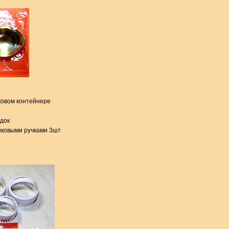
ковом контейнере
адок
иковыми ручками 3шт