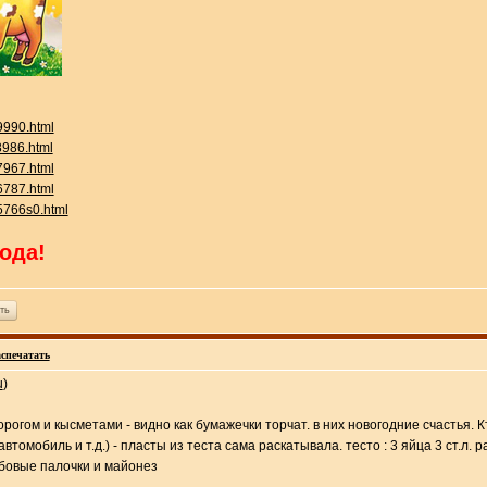
c9990.html
8986.html
c7967.html
c6787.html
c5766s0.html
ода!
ть
спечатать
u
)
ворогом и кысметами - видно как бумажечки торчат. в них новогодние счастья. К
втомобиль и т.д.) - пласты из теста сама раскатывала. тесто : 3 яйца 3 ст.л. р
рабовые палочки и майонез