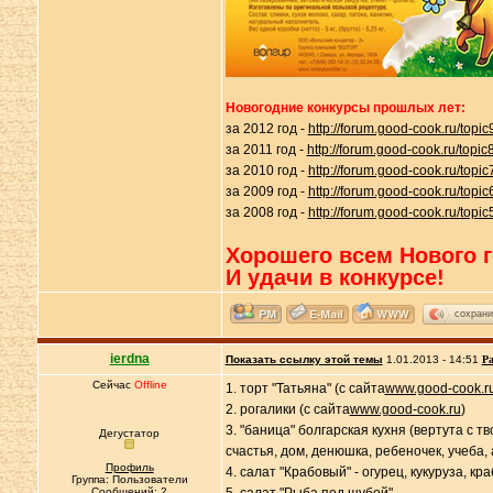
Новогодние конкурсы прошлых лет:
за 2012 год -
http://forum.good-cook.ru/topi
за 2011 год -
http://forum.good-cook.ru/topic
за 2010 год -
http://forum.good-cook.ru/topi
за 2009 год -
http://forum.good-cook.ru/topi
за 2008 год -
http://forum.good-cook.ru/topi
Хорошего всем Нового г
И удачи в конкурсе!
сохрани
ierdna
Показать ссылку этой темы
1.01.2013 - 14:51
Ра
Сейчас
Offline
1. торт "Татьяна" (с сайта
www.good-cook.r
2. рогалики (с сайта
www.good-cook.ru
)
3. "баница" болгарская кухня (вертута с т
Дегустатор
счастья, дом, денюшка, ребеночек, учеба, а
Профиль
4. салат "Крабовый" - огурец, кукуруза, к
Группа: Пользователи
Сообщений: 2