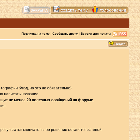
Подписка на тему
|
Сообщить другу
|
Версия для печати
ографии блюд, но это не обязательно).
но написать название.
еющие не менее 20 полезных сообщений на форуме
.
ния.
х результатов окончательное решение останется за мной.