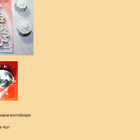
ковом контейнере
е 4шт