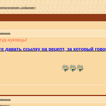
 непрочитанному сообщению
)
спечатать
гуд-куковцы!
е давать ссылку на рецепт, за который гово
спечатать
вилось!