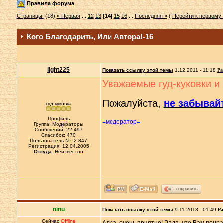
Правила форума
Страницы:
(18)
« Первая
...
12
13
[14]
15
16
...
Последняя »
(
Перейти к первому
Кого Благодарить, Или Автора!-16
light225
Показать ссылку этой темы
1.12.2011 - 11:18
Ра
Уважаемые гуд-куковки и 
Пожалуйста,
не забывайт
гуд-куковка
Профиль
=модератор=
Группа: Модераторы
Сообщений: 22 497
Спасибок: 470
Пользователь №: 2 847
Регистрация: 12.04.2005
Откуда:
Неизвестно
сохранить
ninu
Показать ссылку этой темы
9.11.2013 - 01:49
Ра
Сейчас
Offline
Алла, очень приятно! Рада, что Вам понра