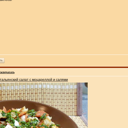
ть
аспечатать
тальянский салат с моцареллой и салями