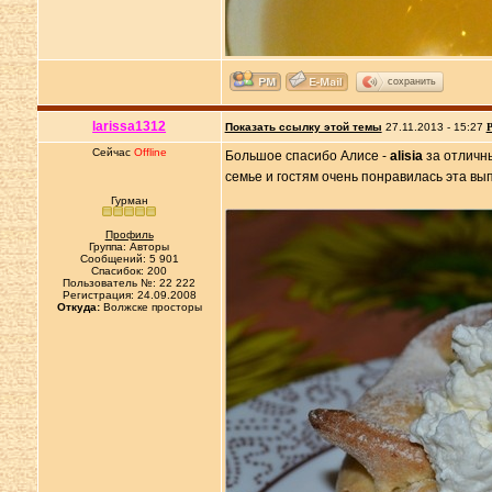
сохранить
larissa1312
Показать ссылку этой темы
27.11.2013 - 15:27
Р
Сейчас
Offline
Большое спасибо Алисе -
alisia
за отличн
семье и гостям очень понравилась эта вып
Гурман
Профиль
Группа: Авторы
Сообщений: 5 901
Спасибок: 200
Пользователь №: 22 222
Регистрация: 24.09.2008
Откуда:
Волжске просторы