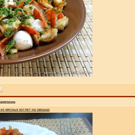
ь
аспечатать
 из мясных котлет на овощах