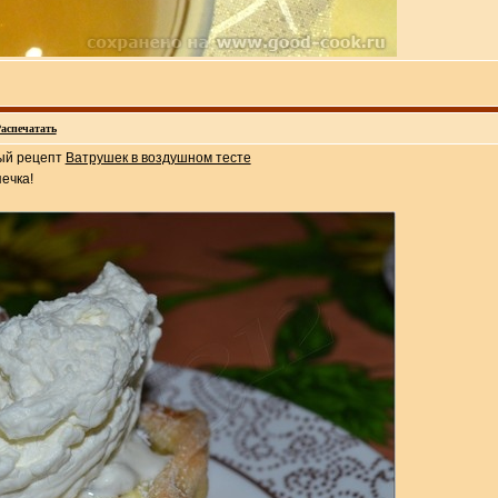
аспечатать
ый рецепт
Ватрушек в воздушном тесте
ечка!