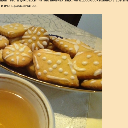
пт теста для рассыпчатого печенья :
http://www.good-cook.ru/tort/tort_109.sht
и очень рассыпчатое...