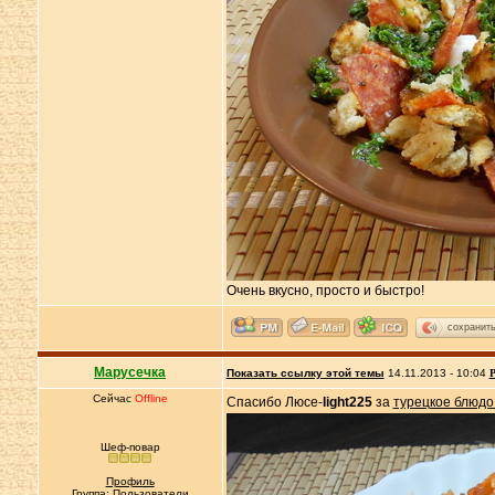
Очень вкусно, просто и быстро!
сохранит
Марусечка
Показать ссылку этой темы
14.11.2013 - 10:04
Р
Сейчас
Offline
Спасибо Люсе-
light225
за
турецкое блюдо
Шеф-повар
Профиль
Группа: Пользователи