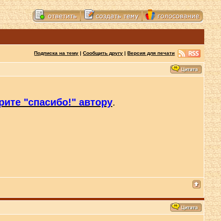
Подписка на тему
|
Сообщить другу
|
Версия для печати
рите "спасибо!" автору
.