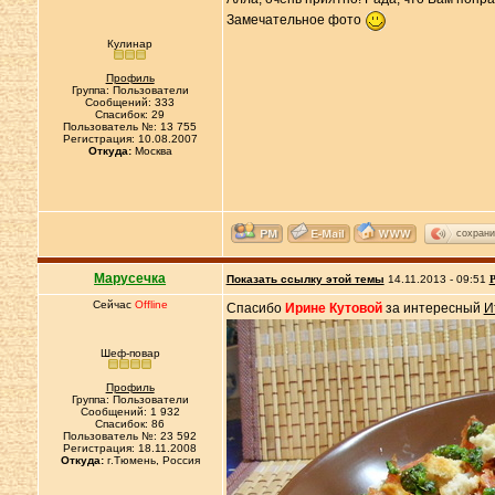
Замечательное фото
Кулинар
Профиль
Группа: Пользователи
Сообщений: 333
Спасибок: 29
Пользователь №: 13 755
Регистрация: 10.08.2007
Откуда:
Москва
сохрани
Марусечка
Показать ссылку этой темы
14.11.2013 - 09:51
Р
Сейчас
Offline
Спасибо
Ирине Кутовой
за интересный
И
Шеф-повар
Профиль
Группа: Пользователи
Сообщений: 1 932
Спасибок: 86
Пользователь №: 23 592
Регистрация: 18.11.2008
Откуда:
г.Тюмень, Россия