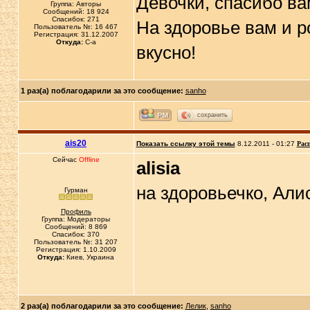
Девочки, спасибо ва
Группа: Авторы
Сообщений: 18 924
Спасибок: 271
На здоровье вам и 
Пользователь №: 16 467
Регистрация: 31.12.2007
Откуда:
C-a
вкусно!
1 раз(а) поблагодарили за это сообщение:
sanho
сохранить
ais20
Показать ссылку этой темы
8.12.2011 - 01:27
Рас
Сейчас
Offline
alisia
на здоровьечко, Али
Гурман
Профиль
Группа: Модераторы
Сообщений: 8 869
Спасибок: 370
Пользователь №: 31 207
Регистрация: 1.10.2009
Откуда:
Киев, Украина
2 раз(а) поблагодарили за это сообщение:
Лелик
,
sanho