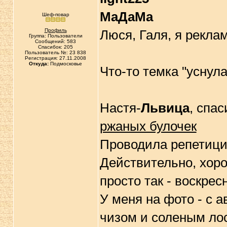
МаДаМа
Шеф-повар
Профиль
Люся, Галя, я рекла
Группа: Пользователи
Сообщений: 583
Спасибок: 205
Пользователь №: 23 838
Регистрация: 27.11.2008
Откуда:
Подмосковье
Что-то темка "уснул
Настя-
Львица
, спа
ржаных булочек
Проводила репетици
Действительно, хоро
просто так - воскре
У меня на фото - с а
чизом и соленым ло