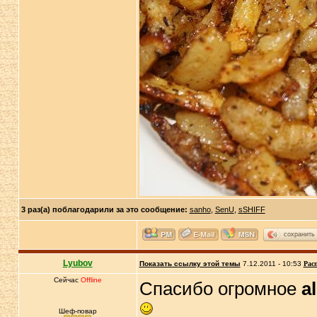
3 раз(а) поблагодарили за это сообщение:
sanho
,
SenU
,
sSHIFF
сохранить
Lyubov
Показать ссылку этой темы
7.12.2011 - 10:53
Рас
Сейчас
Offline
Спасибо огромное
al
Шеф-повар