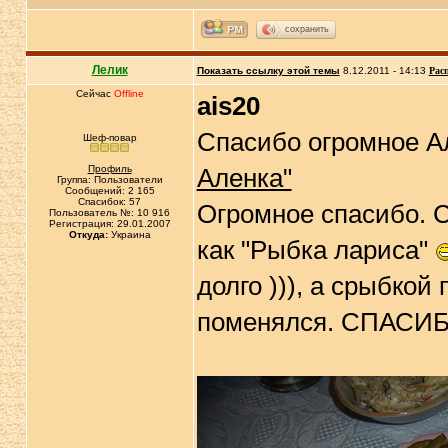
сохранить
Лелик
Показать ссылку этой темы
8.12.2011 - 14:13
Рас
Сейчас
Offline
ais20
Спасибо огромное А
Шеф-повар
Профиль
Аленка"
Группа: Пользователи
Сообщений: 2 165
Спасибок: 57
Огромное спасибо. С
Пользователь №: 10 916
Регистрация: 29.01.2007
Откуда:
Украина
как "Рыбка лариса"
долго ))), а срыбкой
поменялся. СПАСИ