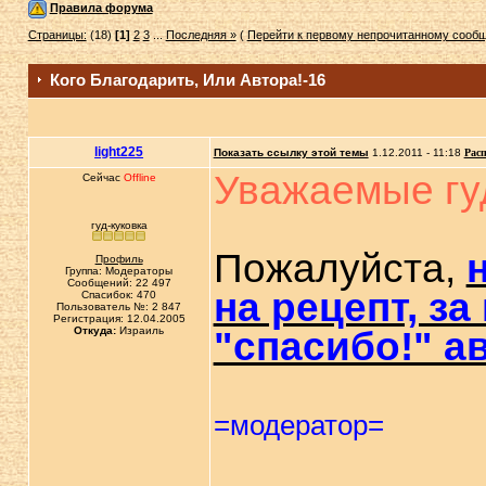
Правила форума
Страницы:
(18)
[1]
2
3
...
Последняя »
(
Перейти к первому непрочитанному сооб
Кого Благодарить, Или Автора!-16
light225
Показать ссылку этой темы
1.12.2011 - 11:18
Расп
Уважаемые гуд
Сейчас
Offline
гуд-куковка
Пожалуйста,
Профиль
Группа: Модераторы
Сообщений: 22 497
на рецепт, з
Спасибок: 470
Пользователь №: 2 847
Регистрация: 12.04.2005
Откуда:
Израиль
"спасибо!" а
=модератор=