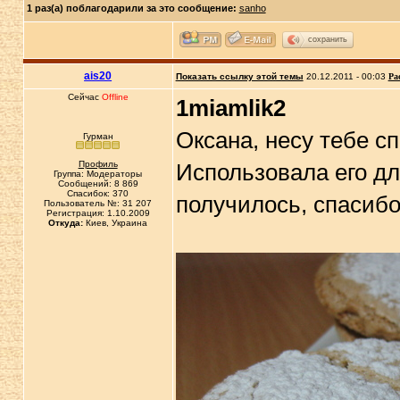
1 раз(а) поблагодарили за это сообщение:
sanho
сохранить
ais20
Показать ссылку этой темы
20.12.2011 - 00:03
Ра
Сейчас
Offline
1miamlik2
Оксана, несу тебе с
Гурман
Профиль
Использовала его д
Группа: Модераторы
Сообщений: 8 869
Спасибок: 370
получилось, спасибо
Пользователь №: 31 207
Регистрация: 1.10.2009
Откуда:
Киев, Украина