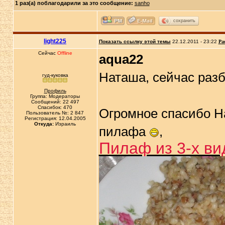
1 раз(а) поблагодарили за это сообщение:
sanho
сохранить
light225
Показать ссылку этой темы
22.12.2011 - 23:22
Ра
Сейчас
Offline
aqua22
Наташа, сейчас раз
гуд-куковка
Профиль
Группа: Модераторы
Сообщений: 22 497
Спасибок: 470
Огромное спасибо Н
Пользователь №: 2 847
Регистрация: 12.04.2005
Откуда:
Израиль
пилафа
,
Пилаф из 3-х ви