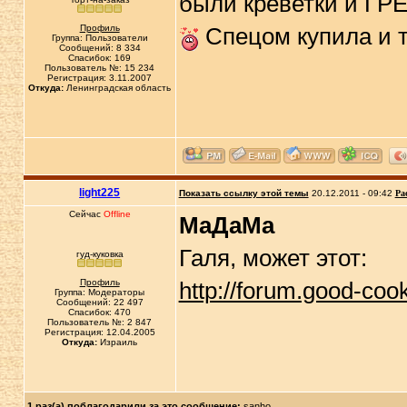
были креветки и ГРЕ
Профиль
Спецом купила и то
Группа: Пользователи
Сообщений: 8 334
Спасибок: 169
Пользователь №: 15 234
Регистрация: 3.11.2007
Откуда:
Ленинградская область
light225
Показать ссылку этой темы
20.12.2011 - 09:42
Ра
Сейчас
Offline
МаДаМа
Галя, может этот:
гуд-куковка
Профиль
http://forum.good-coo
Группа: Модераторы
Сообщений: 22 497
Спасибок: 470
Пользователь №: 2 847
Регистрация: 12.04.2005
Откуда:
Израиль
1 раз(а) поблагодарили за это сообщение:
sanho