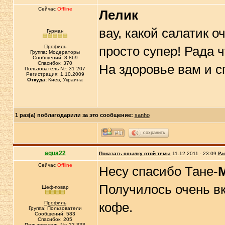
Сейчас
Offline
Лелик
вау, какой салатик 
Гурман
Профиль
просто супер! Рада 
Группа: Модераторы
Сообщений: 8 869
Спасибок: 370
На здоровье вам и с
Пользователь №: 31 207
Регистрация: 1.10.2009
Откуда:
Киев, Украина
1 раз(а) поблагодарили за это сообщение:
sanho
сохранить
aqua22
Показать ссылку этой темы
11.12.2011 - 23:09
Ра
Сейчас
Offline
Несу спасибо Тане-
Получилось очень вк
Шеф-повар
Профиль
кофе.
Группа: Пользователи
Сообщений: 583
Спасибок: 205
Пользователь №: 23 838