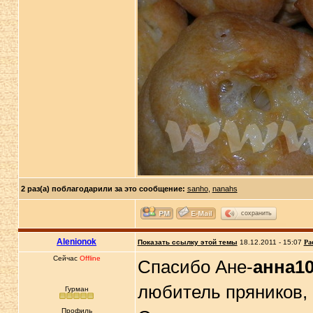
2 раз(а) поблагодарили за это сообщение:
sanho
,
nanahs
сохранить
Alenionok
Показать ссылку этой темы
18.12.2011 - 15:07
Ра
Сейчас
Offline
Спасибо Ане-
анна1
любитель пряников,
Гурман
Профиль