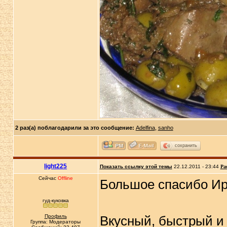
2 раз(а) поблагодарили за это сообщение:
Adelfina
,
sanho
сохранить
light225
Показать ссылку этой темы
22.12.2011 - 23:44
Ра
Сейчас
Offline
Большое спасибо Ир
гуд-куковка
Профиль
Вкусный, быстрый и
Группа: Модераторы