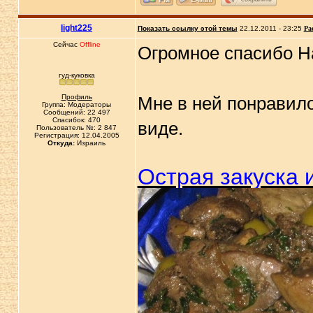
light225
Показать ссылку этой темы
22.12.2011 - 23:25
Ра
Сейчас
Offline
Огромное спасибо Н
гуд-куковка
Профиль
Мне в ней понравило
Группа: Модераторы
Сообщений: 22 497
Спасибок: 470
виде.
Пользователь №: 2 847
Регистрация: 12.04.2005
Откуда:
Израиль
Острая закуска 