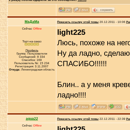
сохранить
МаДаМа
Показать ссылку этой темы
20.12.2011 - 10:06
Ра
Сейчас
Offline
light225
Люсь, похоже на него
Торт-на-заказ
Профиль
Ну да ладно, сделаю э
Группа: Пользователи
Сообщений: 8 334
Спасибок: 169
СПАСИБО!!!!!!
Пользователь №: 15 234
Регистрация: 3.11.2007
Откуда:
Ленинградская область
Блин.. а у меня кре
ладно!!!!
aqua22
Показать ссылку этой темы
22.12.2011 - 22:39
Ра
Сейчас
Offline
light225