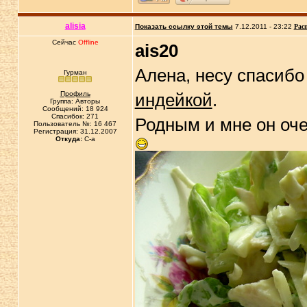
alisia
Показать ссылку этой темы
7.12.2011 - 23:22
Рас
Сейчас
Offline
ais20
Алена, несу спасибо
Гурман
Профиль
индейкой
.
Группа: Авторы
Сообщений: 18 924
Спасибок: 271
Родным и мне он оч
Пользователь №: 16 467
Регистрация: 31.12.2007
Откуда:
C-a