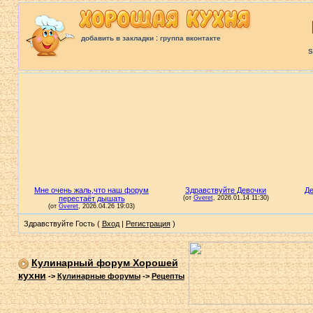
:
добавить в закладки
группа вконтакте
S
Здравствуйте Гость (
Вход
|
Регистрация
)
Кулинарный форум Хорошей
кухни
->
Кулинарные форумы
->
Рецепты