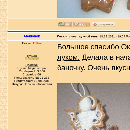
сохранить
Alenionok
Показать ссылку этой темы
18.12.2011 - 19:57
Ра
Сейчас
Offline
Большое спасибо Ок
луком.
Делала в нача
Гурман
Профиль
баночку. Очень вкус
Группа: Модераторы
Сообщений: 3 360
Спасибок: 66
Пользователь №: 21 252
Регистрация: 13.08.2008
Откуда:
Польша - Казахстан