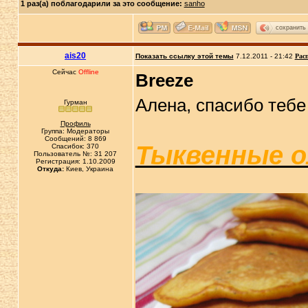
1 раз(а) поблагодарили за это сообщение:
sanho
сохранить
ais20
Показать ссылку этой темы
7.12.2011 - 21:42
Рас
Сейчас
Offline
Breeze
Алена, спасибо тебе
Гурман
Профиль
Группа: Модераторы
Сообщений: 8 869
Тыквенные 
Спасибок: 370
Пользователь №: 31 207
Регистрация: 1.10.2009
Откуда:
Киев, Украина