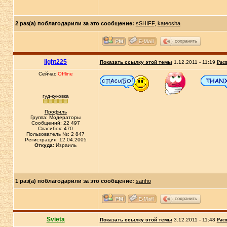
2 раз(а) поблагодарили за это сообщение:
sSHIFF
,
kateosha
сохранить
light225
Показать ссылку этой темы
1.12.2011 - 11:19
Расп
Сейчас
Offline
гуд-куковка
Профиль
Группа: Модераторы
Сообщений: 22 497
Спасибок: 470
Пользователь №: 2 847
Регистрация: 12.04.2005
Откуда:
Израиль
1 раз(а) поблагодарили за это сообщение:
sanho
сохранить
Svieta
Показать ссылку этой темы
3.12.2011 - 11:48
Расп