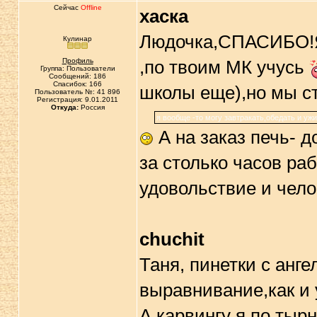
Сейчас
Offline
хаска
Людочка,СПАСИБО!Я
Кулинар
Профиль
,по твоим МК учусь
Группа: Пользователи
Сообщений: 186
Спасибок: 166
школы еще),но мы с
Пользователь №: 41 896
Регистрация: 9.01.2011
Откуда:
Россия
я вообще -то могу завтракать,обедать и ужи
А на заказ печь- д
за столько часов раб
удовольствие и чел
chuchit
Таня, пинетки с анг
выравнивание,как и у
А карвингу я по тырн