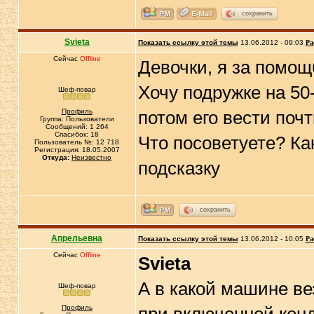
сохранить
Svieta
Показать ссылку этой темы
13.06.2012 - 09:03
Ра
Сейчас
Offline
Девочки, я за помощ
Хочу подружке на 50-
Шеф-повар
Профиль
потом его вести поч
Группа: Пользователи
Сообщений: 1 264
Спасибок: 18
Что посоветуете? Как
Пользователь №: 12 718
Регистрация: 18.05.2007
Откуда:
Неизвестно
подсказку
сохранить
Апрельевна
Показать ссылку этой темы
13.06.2012 - 10:05
Ра
Сейчас
Offline
Svieta
А в какой машине ве
Шеф-повар
Профиль