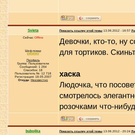
сохранить
Svieta
Показать ссылку этой темы
13.06.2012 - 16:57
Ра
Сейчас
Offline
Девочки, кто-то, ну 
для тортиков. Скиньт
Шеф-повар
Профиль
Группа: Пользователи
Сообщений: 1 264
Спасибок: 18
хаска
Пользователь №: 12 718
Регистрация: 18.05.2007
Откуда:
Неизвестно
Людочка, что посове
смотрелось элегантн
розочками что-нибу
сохранить
bubo4ka
Показать ссылку этой темы
13.06.2012 - 20:24
Ра