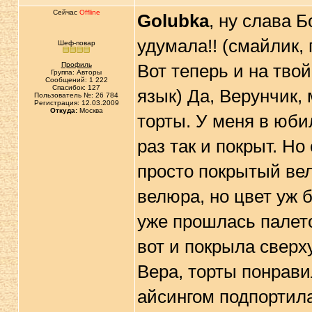
Сейчас
Offline
Golubka
, ну слава Б
удумала!! (смайлик,
Шеф-повар
Профиль
Вот теперь и на тво
Группа: Авторы
Сообщений: 1 222
Спасибок: 127
язык) Да, Верунчик
Пользователь №: 26 784
Регистрация: 12.03.2009
Откуда:
Москва
торты. У меня в юб
раз так и покрыт. Н
просто покрытый вел
велюра, но цвет уж 
уже прошлась палето
вот и покрыла сверх
Вера, торты понрав
айсингом подпортила