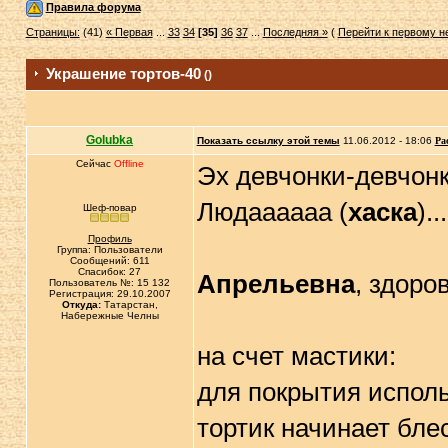
Правила форума
Страницы:
(41)
« Первая
...
33
34
[35]
36
37
...
Последняя »
(
Перейти к первому 
Украшение тортов-40
()
Golubka
Показать ссылку этой темы
11.06.2012 - 18:06
Ра
Сейчас
Offline
Эх девчонки-девчонки
Людаааааа (
хаска
).
Шеф-повар
Профиль
Группа: Пользователи
Сообщений: 611
Спасибок: 27
Апрельевна
, здоров
Пользователь №: 15 132
Регистрация: 29.10.2007
Откуда:
Татарстан,
Набережные Челны
на счет мастики:
для покрытия исполь
тортик начинает блес