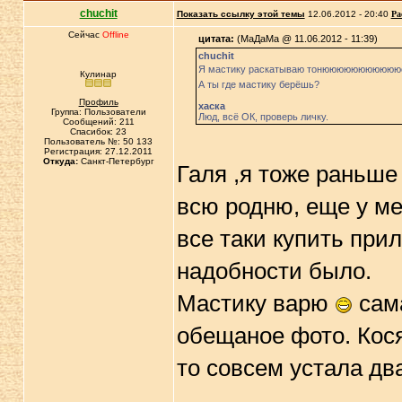
chuchit
Показать ссылку этой темы
12.06.2012 - 20:40
Ра
Сейчас
Offline
цитата:
(МаДаМа @ 11.06.2012 - 11:39)
chuchit
Я мастику раскатываю тонюююююююююююсен
Кулинар
А ты где мастику берёшь?
Профиль
хаска
Группа: Пользователи
Люд, всё ОК, проверь личку.
Сообщений: 211
Спасибок: 23
Пользователь №: 50 133
Регистрация: 27.12.2011
Откуда:
Санкт-Петербург
Галя ,я тоже раньше
всю родню, еще у ме
все таки купить при
надобности было.
Мастику варю
сама
обещаное фото. Косяк
то совсем устала два