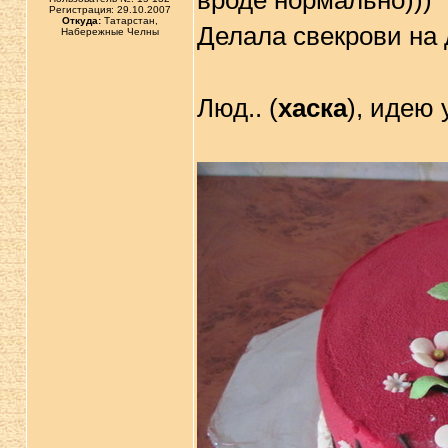
вроде нормально)))
Регистрация: 29.10.2007
Откуда:
Татарстан,
Делала свекрови на д
Набережные Челны
Люд.. (
хаска
), идею 