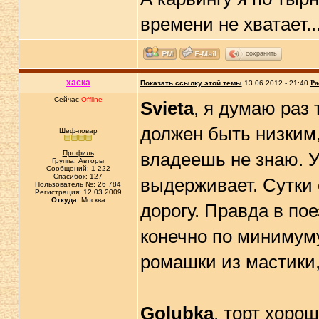
времени не хватает..
сохранить
хаска
Показать ссылку этой темы
13.06.2012 - 21:40
Ра
Сейчас
Offline
Svieta
, я думаю раз 
должен быть низким,
Шеф-повар
Профиль
владеешь не знаю. У
Группа: Авторы
Сообщений: 1 222
Спасибок: 127
выдерживает. Сутки 
Пользователь №: 26 784
Регистрация: 12.03.2009
Откуда:
Москва
дорогу. Правда в по
конечно по минимум
ромашки из мастики,
Golubka
, торт хоро