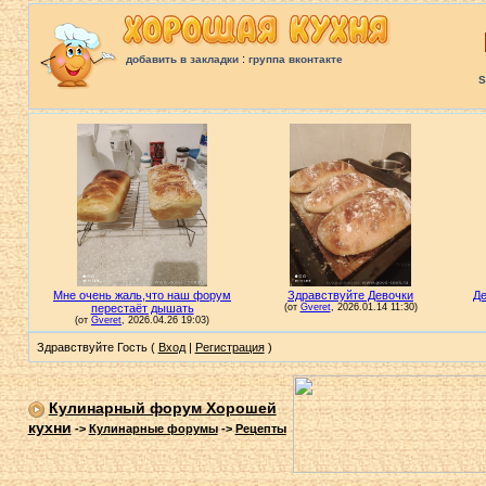
:
добавить в закладки
группа вконтакте
S
Здравствуйте Гость (
Вход
|
Регистрация
)
Кулинарный форум Хорошей
кухни
->
Кулинарные форумы
->
Рецепты