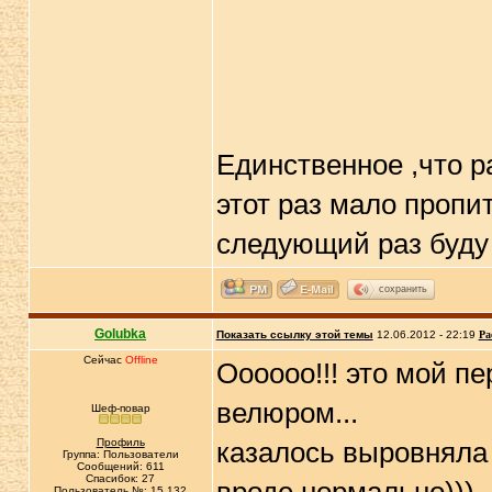
Единственное ,что ра
этот раз мало пропит
следующий раз буду
сохранить
Golubka
Показать ссылку этой темы
12.06.2012 - 22:19
Ра
Сейчас
Offline
Оооооо!!! это мой пе
велюром...
Шеф-повар
Профиль
казалось выровняла р
Группа: Пользователи
Сообщений: 611
Спасибок: 27
Пользователь №: 15 132