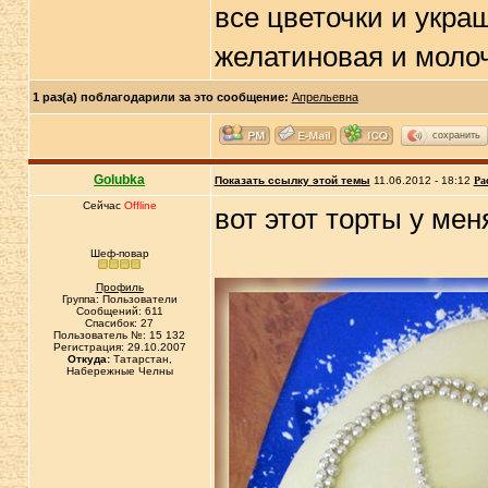
все цветочки и укра
желатиновая и молочн
1 раз(а) поблагодарили за это сообщение:
Апрельевна
сохранить
Golubka
Показать ссылку этой темы
11.06.2012 - 18:12
Ра
Сейчас
Offline
вот этот торты у меня
Шеф-повар
Профиль
Группа: Пользователи
Сообщений: 611
Спасибок: 27
Пользователь №: 15 132
Регистрация: 29.10.2007
Откуда:
Татарстан,
Набережные Челны