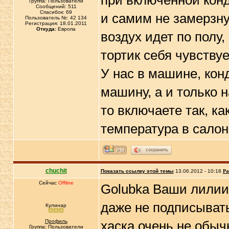
при включенной кон
Группа: Пользователи
Сообщений: 511
Спасибок: 69
и самим не замерзну
Пользователь №: 42 134
Регистрация: 18.01.2011
Откуда:
Европа
воздух идет по полу,
тортик себя чувству
У нас в машине, кон
машину, а и только н
то включаете так, к
температура в салоне
сохранить
chuchit
Показать ссылку этой темы
13.06.2012 - 10:18
Ра
Сейчас
Offline
Golubka Ваши лилии 
даже не подписывать
Кулинар
Профиль
хаска очень не обыч
Группа: Пользователи