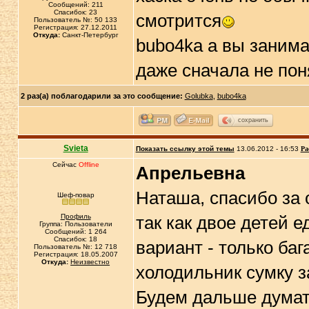
Сообщений: 211
Спасибок: 23
смотрится
Пользователь №: 50 133
Регистрация: 27.12.2011
Откуда:
Санкт-Петербург
bubo4ka а вы занима
даже сначала не пон
2 раз(а) поблагодарили за это сообщение:
Golubka
,
bubo4ka
сохранить
Svieta
Показать ссылку этой темы
13.06.2012 - 16:53
Ра
Сейчас
Offline
Апрельевна
Наташа, спасибо за о
Шеф-повар
Профиль
так как двое детей е
Группа: Пользователи
Сообщений: 1 264
Спасибок: 18
вариант - только баг
Пользователь №: 12 718
Регистрация: 18.05.2007
Откуда:
Неизвестно
холодильник сумку за
Будем дальше дума