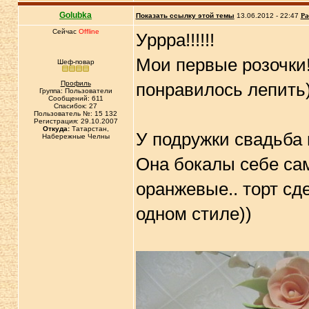
Golubka
Показать ссылку этой темы
13.06.2012 - 22:47
Ра
Сейчас
Offline
Уррра!!!!!!
Мои первые розочки!!
Шеф-повар
Профиль
понравилось лепить)
Группа: Пользователи
Сообщений: 611
Спасибок: 27
Пользователь №: 15 132
Регистрация: 29.10.2007
Откуда:
Татарстан,
У подружки свадьба 
Набережные Челны
Она бокалы себе сам
оранжевые.. торт сде
одном стиле))