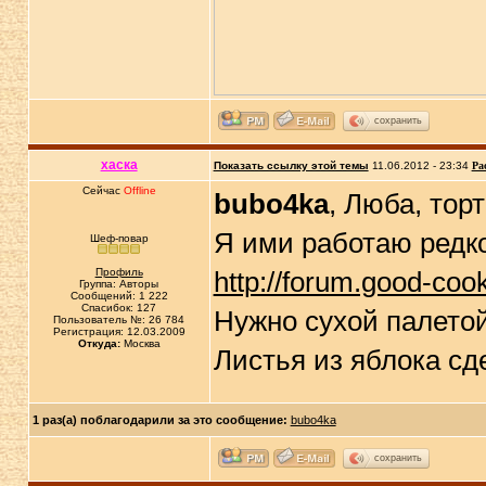
сохранить
хаска
Показать ссылку этой темы
11.06.2012 - 23:34
Ра
Сейчас
Offline
bubo4ka
, Люба, тор
Я ими работаю редко
Шеф-повар
Профиль
http://forum.good-coo
Группа: Авторы
Сообщений: 1 222
Спасибок: 127
Нужно сухой палетой
Пользователь №: 26 784
Регистрация: 12.03.2009
Откуда:
Москва
Листья из яблока сд
1 раз(а) поблагодарили за это сообщение:
bubo4ka
сохранить