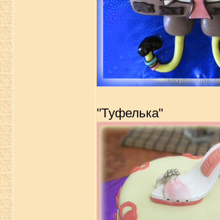
"Туфелька"