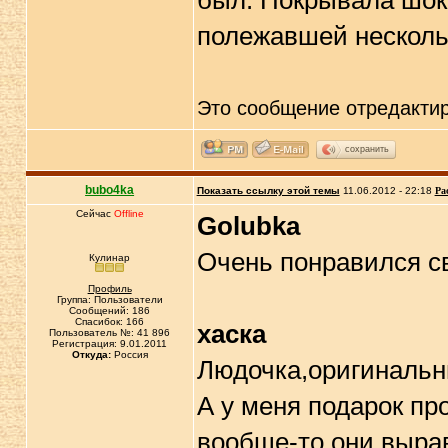
был. Покрывала шок
полежавшей несколь
Это сообщение отредакти
сохранить
bubo4ka
Показать ссылку этой темы
11.06.2012 - 22:18
Ра
Сейчас
Offline
Golubka
Очень понравился с
Кулинар
Профиль
Группа: Пользователи
Сообщений: 186
Спасибок: 166
хаска
Пользователь №: 41 896
Регистрация: 9.01.2011
Откуда:
Россия
Людочка,оригинальны
А у меня подарок про
вообще-то они выра