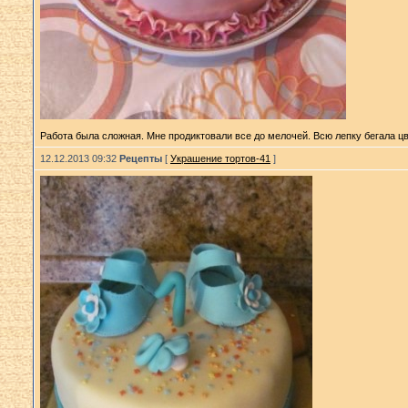
Работа была сложная. Мне продиктовали все до мелочей. Всю лепку бегала цв
12.12.2013 09:32
Рецепты
[
Украшение тортов-41
]