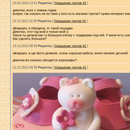
03.01.2014 13:21
Рецепты
[
Украшение тортов-41
]
девочки, всех с новым годом.
вопрос так сказать не по теме у кого есть магазин тортов? нужен интернет ма
22.12.2013 11:05
Рецепты
[
Украшение тортов-41
]
alinapupsi, я обалдела. от такой лошадки.
Девочки, этот год мой и только мой ))
Хаска ты делала как то большую елочку с подарками под ней. У меня есть сн
Как сделать большую?
13.12.2013 08:59
Рецепты
[
Украшение тортов-41
]
alinapupsi, а где фото целиком. очень хорошая работа. много мелких деталей.
девочки во сколько обходятся аэрографы?
12.12.2013 09:36
Рецепты
[
Украшение тортов-41
]