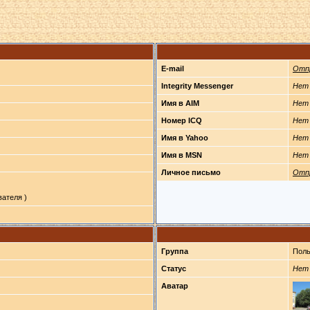
E-mail
Отп
Integrity Messenger
Нет
Имя в AIM
Нет
Номер ICQ
Нет
Имя в Yahoo
Нет
Имя в MSN
Нет
Личное письмо
Отп
ателя )
Группа
Поль
Статус
Нет
Аватар