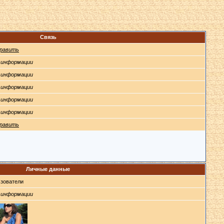
Связь
равить
 информации
 информации
 информации
 информации
 информации
равить
Личные данные
зователи
 информации