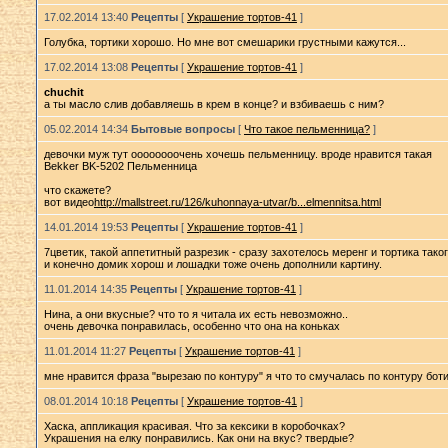
17.02.2014 13:40
Рецепты
[
Украшение тортов-41
]
Голубка, тортики хорошо. Но мне вот смешарики грустными кажутся...
17.02.2014 13:08
Рецепты
[
Украшение тортов-41
]
chuchit
а ты масло слив добавляешь в крем в конце? и взбиваешь с ним?
05.02.2014 14:34
Бытовые вопросы
[
Что такое пельменница?
]
девочки муж тут оооооооочень хочешь пельменницу. вроде нравится такая
Bekker BK-5202 Пельменница
что скажете?
вот видео
http://mallstreet.ru/126/kuhonnaya-utvar/b...elmennitsa.html
14.01.2014 19:53
Рецепты
[
Украшение тортов-41
]
7цветик, такой аппетитный разрезик - сразу захотелось меренг и тортика тако
и конечно домик хорош и лошадки тоже очень дополнили картину.
11.01.2014 14:35
Рецепты
[
Украшение тортов-41
]
Нина, а они вкусные? что то я читала их есть невозможно..
очень девочка понравилась, особенно что она на коньках
11.01.2014 11:27
Рецепты
[
Украшение тортов-41
]
мне нравится фраза "вырезаю по контуру" я что то смучалась по контуру ботин
08.01.2014 10:18
Рецепты
[
Украшение тортов-41
]
Хаска, аппликация красивая. Что за кексики в коробочках?
Украшения на елку понравились. Как они на вкус? твердые?