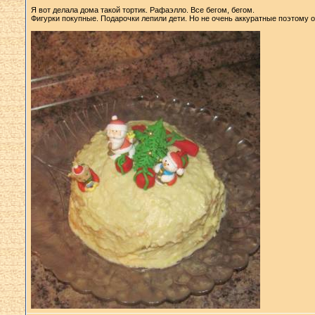
Я вот делала дома такой тортик. Рафаэлло. Все бегом, бегом.
Фигурки покупные. Подарочки лепили дети. Но не очень аккуратные поэтому он