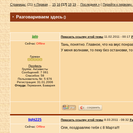
Страницы:
(21)
« Первая
...
15
16
[17]
18
19
...
Последняя »
(
Перейти к первому
Разговариваем здесь
()
jalo
Показать ссылку этой темы
11.02.2011 - 00:17
Р
Сейчас
Offline
Тань, понятно. Главное, что на вкус понра
У меня волнами, то пеку без остановки, т
Гурман
Профиль
Группа: Активисты
Сообщений: 7 061
Спасибок: 58
Пользователь №: 5 676
Регистрация: 31.01.2006
Откуда:
Германия, Бавария
сохранить
light225
Показать ссылку этой темы
8.03.2011 - 08:32
Ра
Сейчас
Offline
Оля, поздравляю тебя с 8 Марта!!!