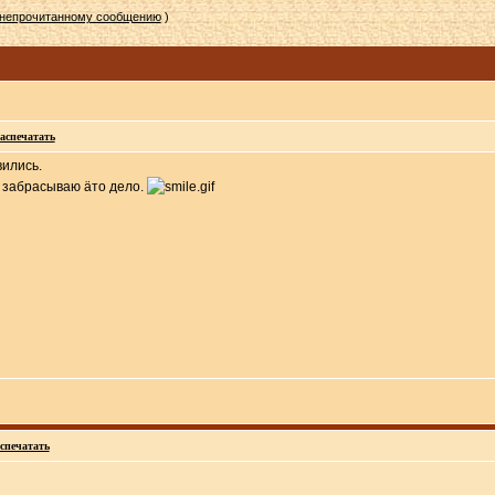
 непрочитанному сообщению
)
аспечатать
вились.
о забрасываю äто дело.
спечатать