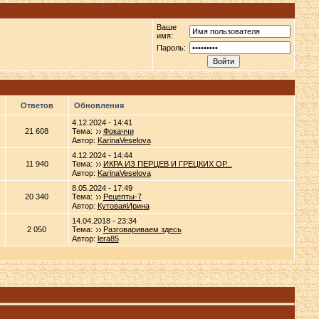
Ваше
имя:
Пароль:
Ответов
Обновления
4.12.2024 - 14:41
21 608
Тема:
Фокаччи
Автор:
KarinaVeselova
4.12.2024 - 14:44
11 940
Тема:
ИКРА ИЗ ПЕРЦЕВ И ГРЕЦКИХ ОР...
Автор:
KarinaVeselova
8.05.2024 - 17:49
20 340
Тема:
Рецепты-7
Автор:
КутоваяИрина
14.04.2018 - 23:34
2 050
Тема:
Разговариваем здесь
Автор:
lera85