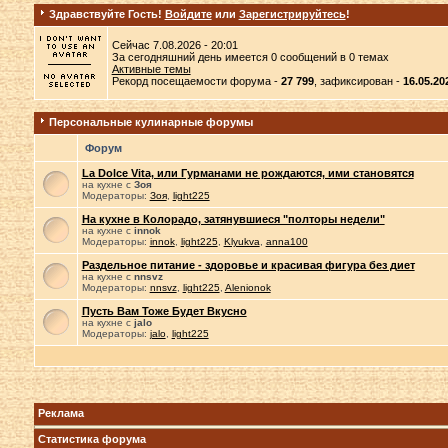
Здравствуйте Гость!
Войдите
или
Зарегистрируйтесь
!
Сейчас 7.08.2026 - 20:01
За сегодняшний день имеется 0 сообщений в 0 темах
Активные темы
Рекорд посещаемости форума -
27 799
, зафиксирован -
16.05.20
Персональные кулинарные форумы
Форум
La Dolce Vita, или Гурманами не рождаются, ими становятся
на кухне с
Зоя
Модераторы:
Зоя
,
light225
На кухне в Колорадо, затянувшиеся "полторы недели"
на кухне с
innok
Модераторы:
innok
,
light225
,
Klyukva
,
anna100
Раздельное питание - здоровье и красивая фигура без диет
на кухне с
nnsvz
Модераторы:
nnsvz
,
light225
,
Alenionok
Пусть Вам Тоже Будет Вкусно
на кухне с
jalo
Модераторы:
jalo
,
light225
Реклама
Статистика форума