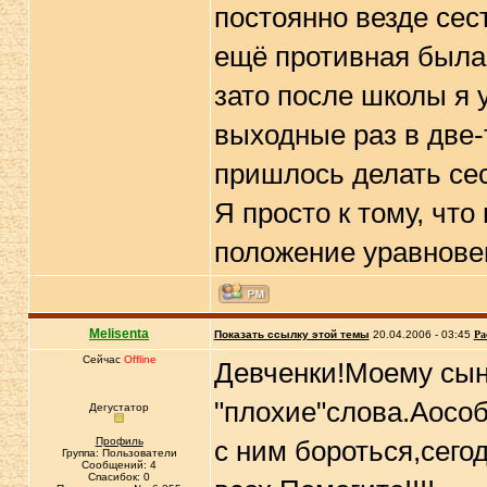
постоянно везде сест
ещё противная была 
зато после школы я 
выходные раз в две-
пришлось делать сес
Я просто к тому, чт
положение уравнове
Melisenta
Показать ссылку этой темы
20.04.2006 - 03:45
Ра
Сейчас
Offline
Девченки!Моему сыну
"плохие"слова.Аособе
Дегустатор
Профиль
с ним бороться,сего
Группа: Пользователи
Сообщений: 4
Спасибок: 0