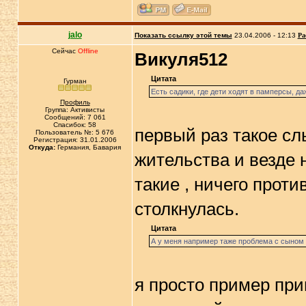
jalo
Показать ссылку этой темы
23.04.2006 - 12:13
Ра
Сейчас
Offline
Викуля512
Цитата
Гурман
Есть садики, где дети ходят в памперсы, да
Профиль
Группа: Активисты
Сообщений: 7 061
Спасибок: 58
первый раз такое сл
Пользователь №: 5 676
Регистрация: 31.01.2006
Откуда:
Германия, Бавария
жительства и везде 
такие , ничего проти
столкнулась.
Цитата
А у меня например таже проблема с сыном до
я просто пример прив