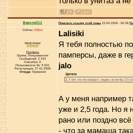
только в унитаз а не
Викуля512
Показать ссылку этой темы
23.04.2006 - 00:38
Ра
Сейчас
Offline
Lalisiki
Я тебя полностью по
Шеф-повар
Профиль
памперсы, даже в ге
Группа: Пользователи
Сообщений: 2 253
Спасибок: 0
jalo
Пользователь №: 5 631
Регистрация: 27.01.2006
Откуда:
Германия
Цитата
1,7 лет это не возраст, ладно, если бы 2,5 
А у меня например т
уже и 2,5 года. Но я 
рано или поздно всё
- что за мамаша так