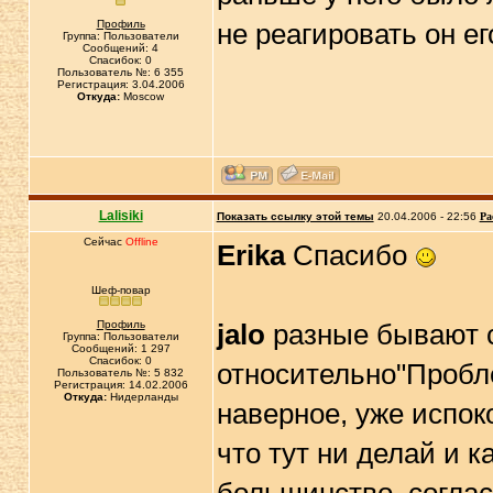
Профиль
не реагировать он е
Группа: Пользователи
Сообщений: 4
Спасибок: 0
Пользователь №: 6 355
Регистрация: 3.04.2006
Откуда:
Moscow
Lalisiki
Показать ссылку этой темы
20.04.2006 - 22:56
Ра
Сейчас
Offline
Erika
Спасибо
Шеф-повар
Профиль
jalo
разные бывают с
Группа: Пользователи
Сообщений: 1 297
Спасибок: 0
относительно"Пробл
Пользователь №: 5 832
Регистрация: 14.02.2006
Откуда:
Нидерланды
наверное, уже испоко
что тут ни делай и ка