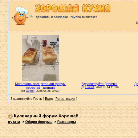
:
добавить в закладки
группа вконтакте
S
Здравствуйте Гость (
Вход
|
Регистрация
)
Кулинарный форум Хорошей
кухни
->
Общие форумы
->
Разговоры