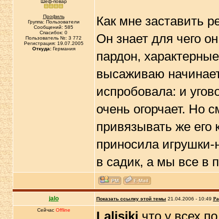
Шеф-повар
Профиль
Как мне заставить р
Группа: Пользователи
Сообщений: 585
Спасибок: 0
Он знает для чего он
Пользователь №: 3 772
Регистрация: 19.07.2005
Откуда:
Германия
пардон, характерные 
высаживаю начинает 
испробовала: и угово
очень огорчает. Но с
привязывать же его 
приносила игрушки-н
в садик, а мы все в
jalo
Показать ссылку этой темы
21.04.2006 - 10:49
Ра
Сейчас
Offline
Lalisiki
что у всех по