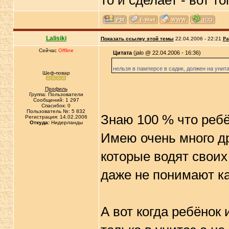
то и сделает - вот т
Lalisiki
Показать ссылку этой темы
22.04.2006 - 22:21
Ра
Сейчас
Offline
Цитата
(jalo @ 22.04.2006 - 16:36)
нельзя в памперсе в садик, должен на унит
Шеф-повар
Профиль
Группа: Пользователи
Сообщений: 1 297
Спасибок: 0
Пользователь №: 5 832
Знаю 100 % что ребё
Регистрация: 14.02.2006
Откуда:
Нидерланды
Имею очень много др
которые водят своих
даже не понимают ка
А вот когда ребёнок 