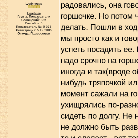
радовались, она гов
Шеф-повар
Профиль
горшочке. Но потом ч
Группа: Пользователи
Сообщений: 836
Спасибок: 0
делать. Пошли в ход
Пользователь №: 5 073
Регистрация: 5.12.2005
Откуда:
Подмосковье
мы просто как и гово
успеть посадить ее. 
надо срочно на горшо
иногда и так(вроде 
нибудь тряпочкой ил
момент сажали на го
ухищрялись по-разно
сидеть по долгу. Не 
не должно быть разв