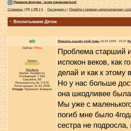
Правила форума - всем ознакомиться!
Страницы:
(28)
1
[2]
3
4
...
Последняя »
(
Перейти к первому непрочитанному со
Воспитываем Деток
jalo
Показать ссылку этой темы
18.04.2006 - 15:47
Ра
Сейчас
Offline
Проблема старший и
испокон веков, как го
Гурман
Профиль
делай и как к этому 
Группа: Активисты
Сообщений: 7 061
Спасибок: 58
Но у нас больше дост
Пользователь №: 5 676
Регистрация: 31.01.2006
Откуда:
Германия, Бавария
она шкодливее была
Мы уже с маленького 
погиб мне было 4года
сестра не подросла,