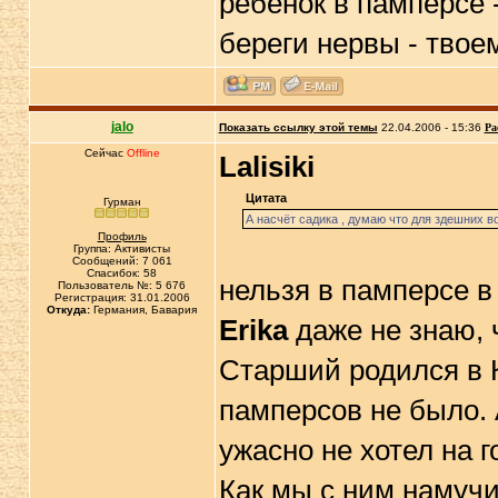
ребёнок в памперсе 
береги нервы - тво
jalo
Показать ссылку этой темы
22.04.2006 - 15:36
Ра
Сейчас
Offline
Lalisiki
Цитата
Гурман
А насчёт садика , думаю что для здешних в
Профиль
Группа: Активисты
Сообщений: 7 061
Спасибок: 58
нельзя в памперсе в
Пользователь №: 5 676
Регистрация: 31.01.2006
Откуда:
Германия, Бавария
Erika
даже не знаю, 
Старший родился в К
памперсов не было. 
ужасно не хотел на г
Как мы с ним намучил