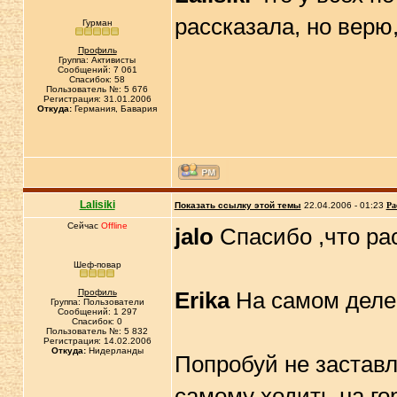
рассказала, но верю
Гурман
Профиль
Группа: Активисты
Сообщений: 7 061
Спасибок: 58
Пользователь №: 5 676
Регистрация: 31.01.2006
Откуда:
Германия, Бавария
Lalisiki
Показать ссылку этой темы
22.04.2006 - 01:23
Ра
Сейчас
Offline
jalo
Спасибо ,что ра
Шеф-повар
Профиль
Erika
На самом деле 
Группа: Пользователи
Сообщений: 1 297
Спасибок: 0
Пользователь №: 5 832
Регистрация: 14.02.2006
Откуда:
Нидерланды
Попробуй не заставл
самому ходить на го