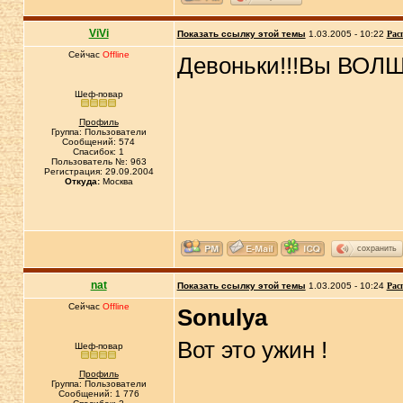
ViVi
Показать ссылку этой темы
1.03.2005 - 10:22
Рас
Сейчас
Offline
Девоньки!!!Вы ВОЛШЕ
Шеф-повар
Профиль
Группа: Пользователи
Сообщений: 574
Спасибок: 1
Пользователь №: 963
Регистрация: 29.09.2004
Откуда:
Москва
сохранить
nat
Показать ссылку этой темы
1.03.2005 - 10:24
Рас
Сейчас
Offline
Sonulya
Вот это ужин !
Шеф-повар
Профиль
Группа: Пользователи
Сообщений: 1 776