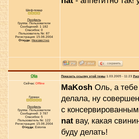
nat
- аппетитно так!
Шеф-повар
Профиль
Группа: Пользователи
Сообщений: 1 182
Спасибок: 0
Пользователь №: 87
Регистрация: 15.06.2004
Откуда:
Неизвестно
сохранить
Olja
Показать ссылку этой темы
1.03.2005 - 11:23
Рас
Сейчас
Offline
MaKosh
Оль, а тебе
делала, ну соверше
Гурман
Профиль
с консервированным
Группа: Пользователи
Сообщений: 3 787
Спасибок: 5
nat
вау, какая свини
Пользователь №: 122
Регистрация: 15.06.2004
Откуда:
Estonia
буду делать!