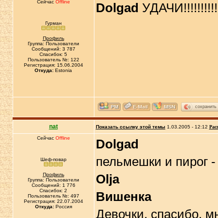
Сейчас
Offline
Dolgad
УДАЧИ!!!!!!!!!!!
Гурман
Профиль
Группа: Пользователи
Сообщений: 3 787
Спасибок: 5
Пользователь №: 122
Регистрация: 15.06.2004
Откуда:
Estonia
сохранить
nat
Показать ссылку этой темы
1.03.2005 - 12:12
Рас
Сейчас
Offline
Dolgad
пельмешки и пирог - 
Шеф-повар
Профиль
Olja
Группа: Пользователи
Сообщений: 1 776
Спасибок: 2
Вишенка
Пользователь №: 497
Регистрация: 22.07.2004
Откуда:
Россия
Девочки, спасибо, мн