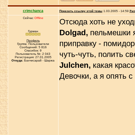
crimchanca
Показать ссылку этой темы
1.03.2005 - 14:59
Рас
Сейчас
Offline
Отсюда хоть не уходи
Dolgad,
пельмешки я
Гурман
Профиль
приправку - помидор
Группа: Пользователи
Сообщений: 5 816
Спасибок: 9
чуть-чуть, полить св
Пользователь №: 2 043
Регистрация: 27.01.2005
Откуда:
Бахчисарай - Шаржа
Julchen,
какая красо
Девочки, а я опять 