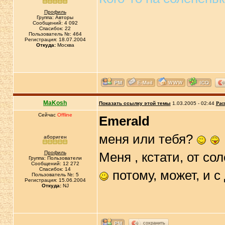
Профиль
Группа: Авторы
Сообщений: 4 092
Спасибок: 22
Пользователь №: 464
Регистрация: 18.07.2004
Откуда:
Москва
MaKosh
Показать ссылку этой темы
1.03.2005 - 02:44
Рас
Сейчас
Offline
Emerald
меня или тебя?
абориген
Профиль
Меня , кстати, от с
Группа: Пользователи
Сообщений: 12 272
Спасибок: 14
потому, может, и 
Пользователь №: 5
Регистрация: 15.06.2004
Откуда:
NJ
сохранить