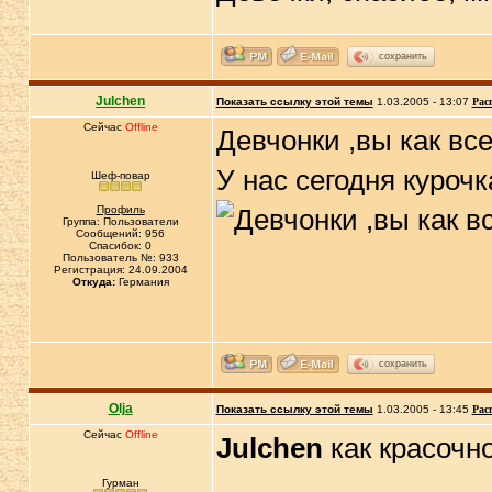
сохранить
Julchen
Показать ссылку этой темы
1.03.2005 - 13:07
Рас
Сейчас
Offline
Девчонки ,вы как вс
У нас сегодня куроч
Шеф-повар
Профиль
Группа: Пользователи
Сообщений: 956
Спасибок: 0
Пользователь №: 933
Регистрация: 24.09.2004
Откуда:
Германия
сохранить
Olja
Показать ссылку этой темы
1.03.2005 - 13:45
Рас
Сейчас
Offline
Julchen
как красочно
Гурман