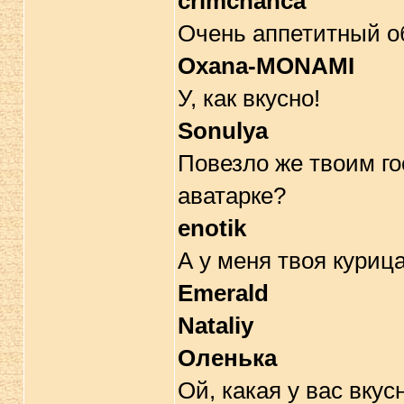
crimchanca
Очень аппетитный о
Oxana-MONAMI
У, как вкусно!
Sonulya
Повезло же твоим гос
аватарке?
enotik
А у меня твоя курица
Emerald
Nataliy
Оленька
Ой, какая у вас вкус