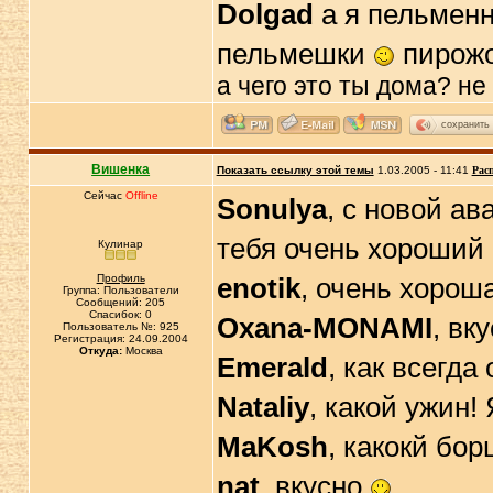
Dolgad
а я пельмен
пельмешки
пирожо
а чего это ты дома? не
сохранить
Вишенка
Показать ссылку этой темы
1.03.2005 - 11:41
Рас
Сейчас
Offline
Sonulya
, с новой ав
тебя очень хороший
Кулинар
Профиль
enotik
, очень хорош
Группа: Пользователи
Сообщений: 205
Спасибок: 0
Oxana-MONAMI
, вк
Пользователь №: 925
Регистрация: 24.09.2004
Откуда:
Москва
Emerald
, как всегда
Nataliy
, какой ужин
MaKosh
, какокй бор
nat
, вкусно