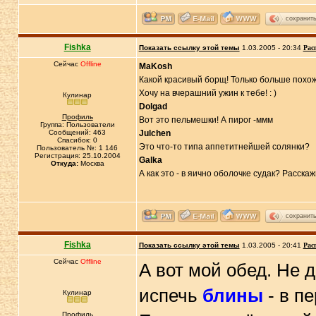
сохранит
Fishka
Показать ссылку этой темы
1.03.2005 - 20:34
Рас
Сейчас
Offline
MaKosh
Какой красивый борщ! Только больше похож 
Хочу на вчерашний ужин к тебе! : )
Кулинар
Dolgad
Профиль
Вот это пельмешки! А пирог -ммм
Группа: Пользователи
Сообщений: 463
Julchen
Спасибок: 0
Это что-то типа аппетитнейшей солянки?
Пользователь №: 1 146
Регистрация: 25.10.2004
Galka
Откуда:
Москва
А как это - в яично оболочке судак? Расскажи-
сохранит
Fishka
Показать ссылку этой темы
1.03.2005 - 20:41
Рас
Сейчас
Offline
А вот мой обед. Не
испечь
блины
- в пе
Кулинар
Профиль