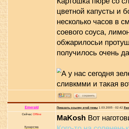
Картошка пюре со сл
цветной капусты и б
несколько часов в см
соевого соуса, лимон
обжарилосьи протуши
получилось очень д
сохранить
Emerald
Показать ссылку этой темы
1.03.2005 - 02:42
Рас
Сейчас
Offline
MaKosh
Вот нагото
Кого-то на соленень
Кухарочка