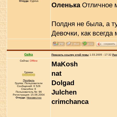
Откуда:
Cyprus
Оленька
Отличное 
Полдня не была, а ту
Девочки, как всегда
сохранить
Galka
Показать ссылку этой темы
1.03.2005 - 17:32
Рас
Сейчас
Offline
MaKosh
nat
Гурман
Профиль
Dolgad
Группа: Пользователи
Сообщений: 6 526
Спасибок: 6
Julchen
Пользователь №: 96
Регистрация: 15.06.2004
Откуда:
Неизвестно
crimchanca