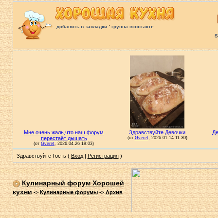
:
добавить в закладки
группа вконтакте
S
Здравствуйте Гость (
Вход
|
Регистрация
)
Кулинарный форум Хорошей
кухни
->
Кулинарные форумы
->
Архив