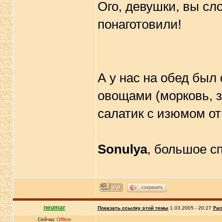
Ого, девушки, вы сло
понаготовили!
А у нас на обед был
овощами (морковь, з
салатик с изюмом о
Sonulya
, большое сп
сохранить
neumar
Показать ссылку этой темы
1.03.2005 - 20:27
Рас
Сейчас
Offline