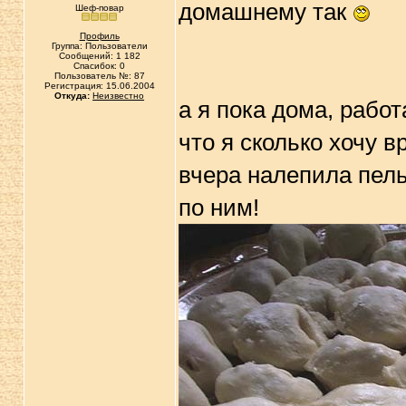
домашнему так
Шеф-повар
Профиль
Группа: Пользователи
Сообщений: 1 182
Спасибок: 0
Пользователь №: 87
Регистрация: 15.06.2004
Откуда:
Неизвестно
а я пока дома, рабо
что я сколько хочу в
вчера налепила пель
по ним!