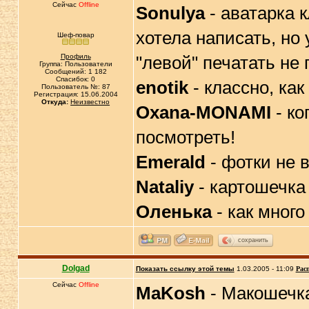
Сейчас
Offline
Sonulya
- аватарка к
хотела написать, но 
Шеф-повар
Профиль
"левой" печатать не
Группа: Пользователи
Сообщений: 1 182
Спасибок: 0
enotik
- классно, как
Пользователь №: 87
Регистрация: 15.06.2004
Откуда:
Неизвестно
Oxana-MONAMI
- ко
посмотреть!
Emerald
- фотки не 
Nataliy
- картошечка 
Оленька
- как много 
сохранить
Dolgad
Показать ссылку этой темы
1.03.2005 - 11:09
Рас
Сейчас
Offline
MaKosh
- Макошечка