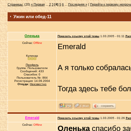
Страницы:
(20)
« Первая
...
2
3
[4]
5
6
...
Последняя »
(
Перейти к первому непро
Ужин или обед-11
Оленька
Показать ссылку этой темы
1.03.2005 - 01:11
Рас
Сейчас
Offline
Emerald
Кулинар
Профиль
А я только собрала
Группа: Пользователи
Сообщений: 433
Спасибок: 0
Пользователь №: 864
Регистрация: 14.09.2004
Откуда:
Неизвестно
Тогда здесь тебе бо
сохранить
Emerald
Показать ссылку этой темы
1.03.2005 - 01:26
Рас
Сейчас
Offline
Оленька
спасибо з