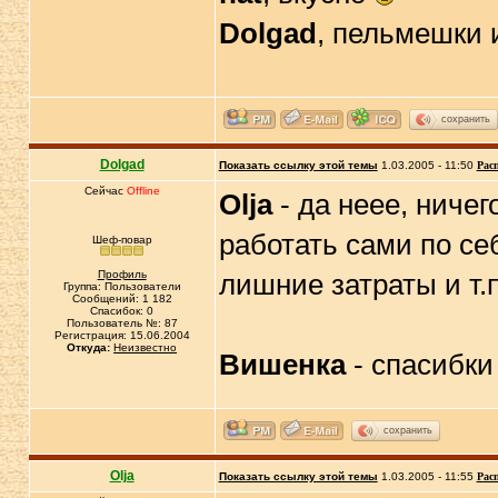
Dolgad
, пельмешки 
сохранить
Dolgad
Показать ссылку этой темы
1.03.2005 - 11:50
Рас
Сейчас
Offline
Olja
- да неее, ниче
работать сами по се
Шеф-повар
Профиль
лишние затраты и т.
Группа: Пользователи
Сообщений: 1 182
Спасибок: 0
Пользователь №: 87
Регистрация: 15.06.2004
Откуда:
Неизвестно
Вишенка
- спасибк
сохранить
Olja
Показать ссылку этой темы
1.03.2005 - 11:55
Рас