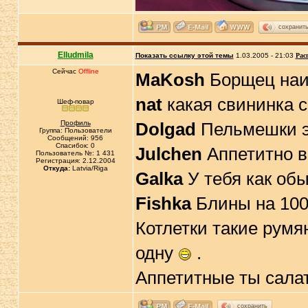
сохранит
Elludmila
Показать ссылку этой темы
1.03.2005 - 21:03
Рас
Сейчас
Offline
MaKosh
Борщец наи
nat
какая свининка сочн
Шеф-повар
Профиль
Dolgad
Пельмешки эт
Группа: Пользователи
Сообщений: 956
Спасибок: 0
Julchen
Аппетитно вы
Пользователь №: 1 431
Регистрация: 2.12.2004
Откуда:
Latvia/Riga
Galka
У тебя как об
Fishka
Блины на 100
Котлетки такие румя
одну
.
Аппетитные ты сала
сохранить