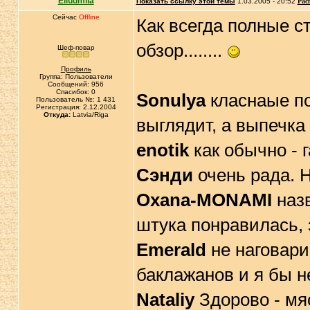
Elludmila
Показать ссылку этой темы
1.03.2005 - 20:52
Рас
Сейчас
Offline
Как всегда полные с
обзор........
Шеф-повар
Профиль
Группа: Пользователи
Сообщений: 956
Спасибок: 0
Sonulya
класнаые по
Пользователь №: 1 431
Регистрация: 2.12.2004
Откуда:
Latvia/Riga
выглядит, а выпечка 
enotik
как обычно - 
Сэнди
очень рада. Н
Oxana-MONAMI
назв
штука понравилась, 
Emerald
не наговарив
баклажанов и я бы н
Nataliy
Здорово - мяс