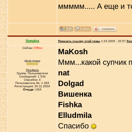
ммммм..... А еще и то
сохранить
Sonulya
Показать ссылку этой темы
1.03.2005 - 20:57
Рас
Сейчас
Offline
MaKosh
Ммм...какой супчик 
Шеф-повар
Профиль
nat
Группа: Пользователи
Сообщений: 1 534
Спасибок: 4
Dolgad
Пользователь №: 1 283
Регистрация: 20.11.2004
Откуда:
USA
Вишенка
Fishka
Elludmila
Спасибо