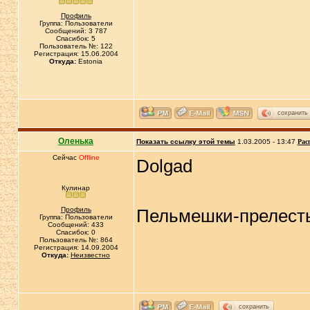
Профиль
Группа: Пользователи
Сообщений: 3 787
Спасибок: 5
Пользователь №: 122
Регистрация: 15.06.2004
Откуда:
Estonia
сохранить
Оленька
Показать ссылку этой темы
1.03.2005 - 13:47
Рас
Сейчас
Offline
Dolgad
Кулинар
Профиль
Пельмешки-прелесть
Группа: Пользователи
Сообщений: 433
Спасибок: 0
Пользователь №: 864
Регистрация: 14.09.2004
Откуда:
Неизвестно
сохранить