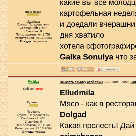
какие вы все молод
картофельная недел
Шеф-повар
Профиль
и доедали вчерашни
Группа: Пользователи
Сообщений: 1 597
Спасибок: 0
дня хватило
Пользователь №: 1 753
Регистрация: 29.12.2004
Откуда:
Германия
хотела сфотографир
Galka Sonulya
что за
сохранить
Fishka
Показать ссылку этой темы
1.03.2005 - 20:29
Рас
Сейчас
Offline
Elludmila
Мясо - как в ресторан
Кулинар
Профиль
Dolgad
Группа: Пользователи
Сообщений: 463
Спасибок: 0
Какая прелесть! Дай к
Пользователь №: 1 146
Регистрация: 25.10.2004
Откуда:
Москва