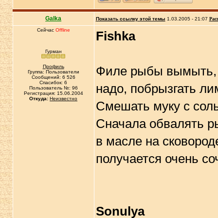
Galka
Показать ссылку этой темы
1.03.2005 - 21:07
Рас
Сейчас
Offline
Fishka
Гурман
Профиль
Филе рыбы вымыть, 
Группа: Пользователи
Сообщений: 6 526
Спасибок: 6
надо, побрызгать л
Пользователь №: 96
Регистрация: 15.06.2004
Откуда:
Неизвестно
Смешать муку с соль
Сначала обвалять ры
в масле на сковород
получается очень со
Sonulya