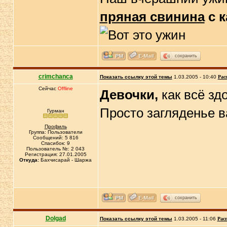
пряная свинина
с 
сохранить
crimchanca
Показать ссылку этой темы
1.03.2005 - 10:40
Рас
Сейчас
Offline
Девочки,
как всё зд
Просто загляденье в
Гурман
Профиль
Группа: Пользователи
Сообщений: 5 816
Спасибок: 9
Пользователь №: 2 043
Регистрация: 27.01.2005
Откуда:
Бахчисарай - Шаржа
сохранить
Dolgad
Показать ссылку этой темы
1.03.2005 - 11:06
Рас