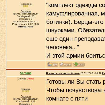
"комплект одежды со
Поварёнок
Профиль
камуфлированная, м
Группа: Пользователи
Сообщений: 83
Спасибок: 0
ботинки). Берцы-это 
Пользователь №: 376
Регистрация: 6.07.2004
Откуда:
Киев
шнурками. Обязател
еще один преподават
человека..."
И этой армии боить
Sardana
Показать ссылку этой темы
25.02.2005 - 04:49
Ра
Сейчас
Offline
Готовы ли Вы стать
Чтобы почувствовать
Кулинар
Профиль
комнате с пяти
Группа: Пользователи
Сообщений: 132
Спасибок: 0