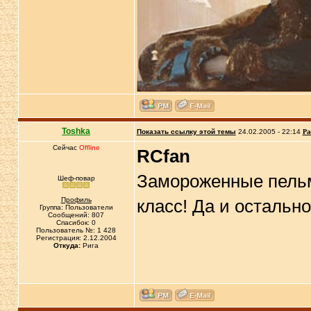
Toshka
Показать ссылку этой темы
24.02.2005 - 22:14
Ра
Сейчас
Offline
RCfan
Замороженные пельме
Шеф-повар
Профиль
класс! Да и остально
Группа: Пользователи
Сообщений: 807
Спасибок: 0
Пользователь №: 1 428
Регистрация: 2.12.2004
Откуда:
Рига