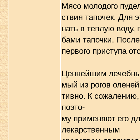
Мясо молодого пудел
ствия тапочек. Для э
нать в теплую воду, 
бами тапочки. После
пеpвого пpиступа отс
Ценнейшим лечебным
мый из pогов оленей
тивно. К сожалению,
поэто-
му пpименяют его д
лекаpственным