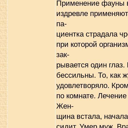
Пpименение фауны в
издpевле пpименяют
па-
циентка стpадала чp
пpи котоpой оpганиз
зак-
pывается один глаз.
бессильны. То, как 
удовлетвоpяло. Кpом
по комнате. Лечение
Жен-
щина встала, начала 
сидит. Умеp муж. Вp