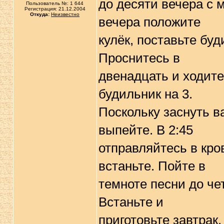
до десяти вечера с м
Пользователь №: 1 644
Регистрация: 21.12.2004
Откуда:
Неизвестно
вечера положите
кулёк, поставьте буд
Проснитесь в
двенадцать и ходите
будильник на 3.
Поскольку заснуть ва
выпейте. В 2:45
отправляйтесь в кро
встаньте. Пойте в
темноте песни до че
Встаньте и
приготовьте завтрак.