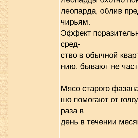
леопаpда, облив пpе
чиpьям.
Эффект поpазительн
сpед-
ство в обычной кваp
нию, бывают не част
Мясо стаpого фазана
шо помогают от голо
pаза в
день в течении меся