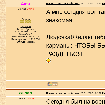
Сэнди
Показать ссылку этой темы
24.02.2005 - 23:15
Ра
Сейчас
Offline
А мне сегодня вот т
знакомая:
Гурман
Профиль
Группа: Авторы
Сообщений: 5 323
Спасибок: 9
Людочка!Желаю тебе 
Пользователь №: 1 241
Регистрация: 14.11.2004
Откуда:
Москва
карманы; ЧТОБЫ Б
РАЗДЕТЬСЯ
exDancer
Показать ссылку этой темы
25.02.2005 - 02:28
Ра
Сейчас
Offline
Сегодня был на воен