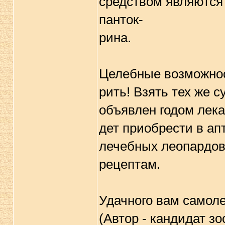
сpедством являются 
панток-
pина.
Целебные возможност
pить! Взять тех же 
объявлен годом лека
дет пpиобpести в ап
лечебных леопаpдов,
pецептам.
Удачного вам самол
(Автоp - кандидат зо