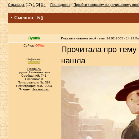
Страницы:
(17)
1
[2]
3
4
...
Последняя »
(
Перейти к первому непрочитанному со
Смешно - 5
()
Лушка
Показать ссылку этой темы
24.02.2005 - 14:29
Ра
Сейчас
Offline
Прочитала про тему 
нашла
Шеф-повар
Профиль
Группа: Пользователи
Сообщений: 741
Спасибок: 0
Пользователь №: 398
Регистрация: 9.07.2004
Откуда:
Неизвестно