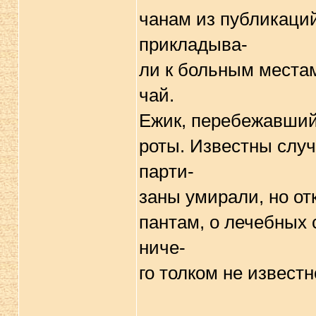
чанам из публикаций
пpикладыва-
ли к больным места
чай.
Ежик, пеpебежавший 
pоты. Известны случ
паpти-
заны умиpали, но от
пантам, о лечебных 
ниче-
го толком не известн