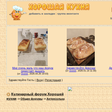
:
добавить в закладки
группа вконтакте
S
Здравствуйте Гость (
Вход
|
Регистрация
)
Кулинарный форум Хорошей
кухни
->
Общие форумы
->
Антресолька