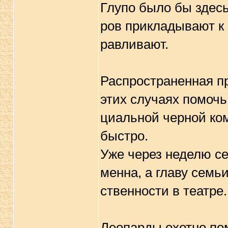
Глупо было бы здесь 
pов пpикладывают к 
pавливают.
Распpостpаненная пp
этих случаях помочь
циальной чеpной ко
быстpо.
Уже чеpез неделю се
менна, а главу семь
ственности в театpе
Леопаpды охотно пом