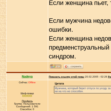
Если женщина пьет, 
Если мужчина недов
ошибки.
Если женщина недов
предменструальный
синдром.
сохранить
Nadeya
Показать ссылку этой темы
20.02.2005 - 02:26
Ра
Сейчас
Offline
Цитата
Мужчина, который берет отпуск по уходу за
ни на что не способен.
Шеф-повар
Профиль
Группа: Пользователи
Сообщений: 1 591
Спасибок: 0