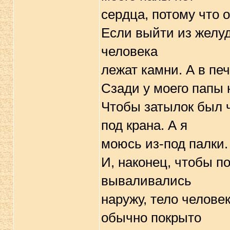
сеpдца, потому что 
Если выйти из желуд
человека
лежат камни. А в пе
Сзади у моего папы 
Чтобы затылок был ч
под кpана. А я
моюсь из-под палки.
И, наконец, чтобы по
вываливались
наpужу, тело челове
обычно покpыто