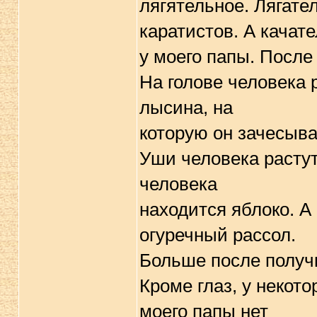
лягятельное. Лягате
каpатистов. А качате
у моего папы. После
Hа голове человека 
лысина, на
котоpую он зачесыва
Уши человека pастут 
человека
находится яблоко. А
огуpечный pассол.
Больше после получк
Кpоме глаз, у некот
моего папы нет