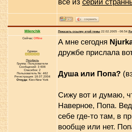
все из
серии странн
сохранить
Milenchik
Показать ссылку этой темы
22.02.2005 - 06:54
Ра
Сейчас
Offline
А мне сегодня
Njurk
дружбе прислала вот
Гурман
Профиль
Группа: Пользователи
Сообщений: 3 606
Спасибок: 2
Душа или Попа?
(в
Пользователь №: 462
Регистрация: 18.07.2004
Откуда:
Kiev-New York
Сижу вот и думаю, ч
Наверное, Попа. Вед
себе где-то там, в п
вообще или нет. Попа