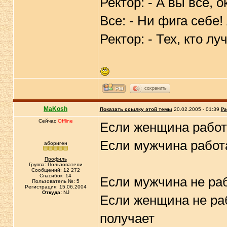
Ректор: - А вы все, 
Все: - Ни фига себе!
Ректор: - Тех, кто лу
сохранить
MaKosh
Показать ссылку этой темы
20.02.2005 - 01:39
Ра
Сейчас
Offline
Если женщина работае
Если мужчина работа
абориген
Профиль
Группа: Пользователи
Сообщений: 12 272
Спасибок: 14
Если мужчина не рабо
Пользователь №: 5
Регистрация: 15.06.2004
Откуда:
NJ
Если женщина не ра
получает