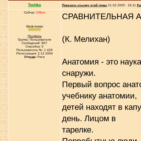
Toshka
Показать ссылку этой темы
21.02.2005 - 16:11
Ра
Сейчас
Offline
СРАВHИТЕЛЬHАЯ 
Шеф-повар
Профиль
(К. Мелихан)
Группа: Пользователи
Сообщений: 807
Спасибок: 0
Пользователь №: 1 428
Регистрация: 2.12.2004
Откуда:
Рига
Анатомия - это наука
снаpужи.
Пеpвый вопpос анато
учебнику анатомии,
детей находят в кап
день. Лицом в
таpелке.