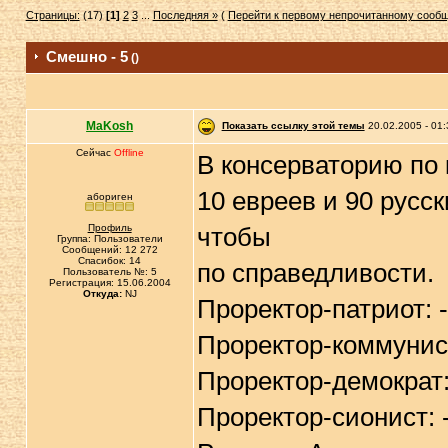
Страницы:
(17)
[1]
2
3
...
Последняя »
(
Перейти к первому непрочитанному сооб
Смешно - 5
()
MaKosh
Показать ссылку этой темы
20.02.2005 - 01:
Сейчас
Offline
В консерваторию по 
10 евреев и 90 русск
абориген
Профиль
чтобы
Группа: Пользователи
Сообщений: 12 272
Спасибок: 14
по справедливости.
Пользователь №: 5
Регистрация: 15.06.2004
Откуда:
NJ
Проректор-патриот: -
Проректор-коммунист:
Проректор-демократ: 
Проректор-сионист: -