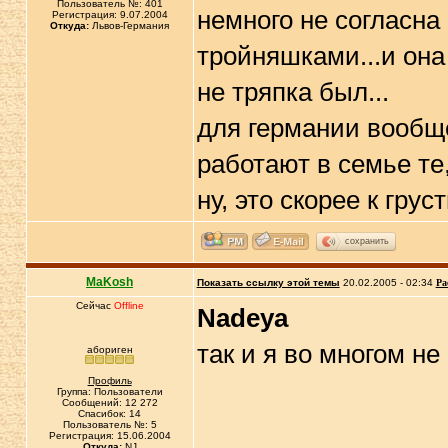
Пользователь №: 401
немного не согласна
Регистрация: 9.07.2004
Откуда:
Львов-Германия
тройняшками...и она 
не тряпка был...
для германии вообще
работают в семье те,
ну, это скорее к гру
сохранить
MaKosh
Показать ссылку этой темы
20.02.2005 - 02:34
Ра
Сейчас
Offline
Nadeya
так и я во многом не
абориген
Профиль
Группа: Пользователи
Сообщений: 12 272
Спасибок: 14
Пользователь №: 5
Регистрация: 15.06.2004
Откуда:
NJ