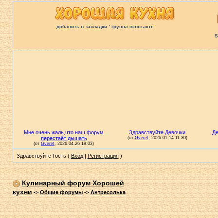
:
добавить в закладки
группа вконтакте
S
Здравствуйте Гость (
Вход
|
Регистрация
)
Кулинарный форум Хорошей
кухни
->
Общие форумы
->
Антресолька