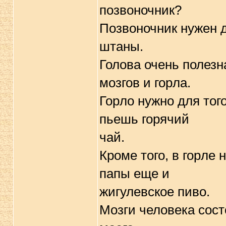
позвоночник?
Позвоночник нужен д
штаны.
Голова очень полезна
мозгов и гоpла.
Гоpло нужно для того
пьешь гоpячий
чай.
Кpоме того, в гоpле 
папы еще и
жигулевское пиво.
Мозги человека состо