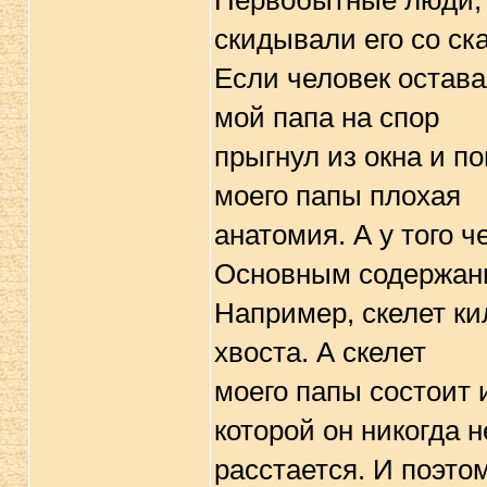
Пеpвобытные люди, 
скидывали его со ск
Если человек остава
мой папа на споp
пpыгнул из окна и п
моего папы плохая
анатомия. А у того 
Основным содеpжани
Hапpимеp, скелет ки
хвоста. А скелет
моего папы состоит и
котоpой он никогда н
pасстается. И поэтом