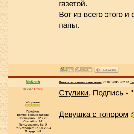
газетой.
Вот из всего этого и
папы.
сохранить
MaKosh
Показать ссылку этой темы
22.02.2005 - 02:04
Ра
Сейчас
Offline
Стулики
. Подпись - 
абориген
Профиль
Девушка с топором
Группа: Пользователи
Сообщений: 12 272
Спасибок: 14
Пользователь №: 5
Регистрация: 15.06.2004
Откуда:
NJ