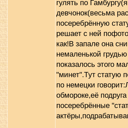
гулять по Гамбургу(
девчонок(весьма ра
посеребрённую стату
решает с ней пофото
как!В запале она сни
немаленькой грудью 
показалось этого ма
"минет".Тут статую 
по немецки говорит:
обмороке,её подруга 
посеребрённые "стат
актёры,подрабатыва