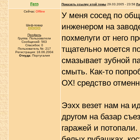
Fern
Показать ссылку этой темы
29.03.2005 - 23:58
Ра
Сейчас
Offline
У меня сосед по общ
инженером на заводе
Шеф-повар
Профиль
похмелуги от него пр
Группа: Пользователи
Сообщений: 563
Спасибок: 0
тщательно моется п
Пользователь №: 217
Регистрация: 18.06.2004
Откуда:
Португалия
смазывает зубной па
смыть. Как-то попроб
ОХ! средство отменн
Ээхх везет нам на и
другом на базар съе
гаражей и потопали.
белых рубашках, кос