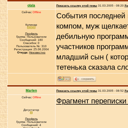
olala
Показать ссылку этой темы
31.03.2005 - 08:20
Ра
Сейчас
Offline
События последней 
компом, муж щелкает
Кулинар
Профиль
дебильную программ
Группа: Пользователи
Сообщений: 180
Спасибок: 0
участников программ
Пользователь №: 310
Регистрация: 25.06.2004
Откуда:
Неизвестно
младший сын ( котор
тетенька сказала сл
сохранить
Marlen
Показать ссылку этой темы
31.03.2005 - 08:52
Ра
Сейчас
Offline
Фрагмент переписки 
Дегустатор
Профиль
Группа: Пользователи
Сообщений: 4