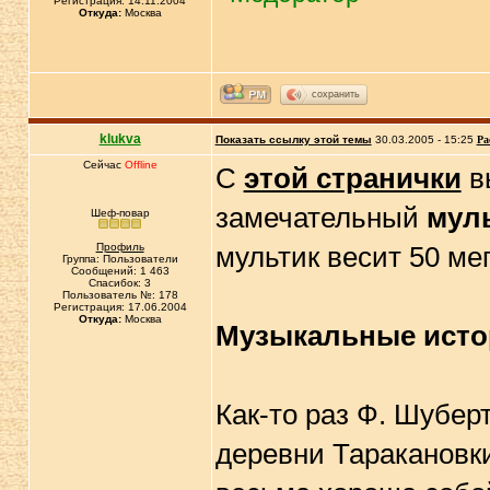
Регистрация: 14.11.2004
Откуда:
Москва
сохранить
klukva
Показать ссылку этой темы
30.03.2005 - 15:25
Ра
Сейчас
Offline
С
этой странички
в
замечательный
муль
Шеф-повар
Профиль
мультик весит 50 ме
Группа: Пользователи
Сообщений: 1 463
Спасибок: 3
Пользователь №: 178
Регистрация: 17.06.2004
Откуда:
Москва
Музыкальные исто
Как-то раз Ф. Шубер
деревни Таракановки