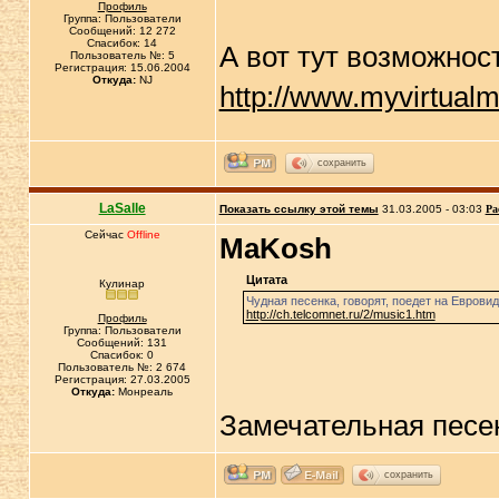
Профиль
Группа: Пользователи
Сообщений: 12 272
Спасибок: 14
А вот тут возможнос
Пользователь №: 5
Регистрация: 15.06.2004
Откуда:
NJ
http://www.myvirtua
сохранить
LaSalle
Показать ссылку этой темы
31.03.2005 - 03:03
Ра
Сейчас
Offline
MaKosh
Цитата
Кулинар
Чудная песенка, говорят, поедет на Еврови
http://ch.telcomnet.ru/2/music1.htm
Профиль
Группа: Пользователи
Сообщений: 131
Спасибок: 0
Пользователь №: 2 674
Регистрация: 27.03.2005
Откуда:
Монреаль
Замечательная песенк
сохранить