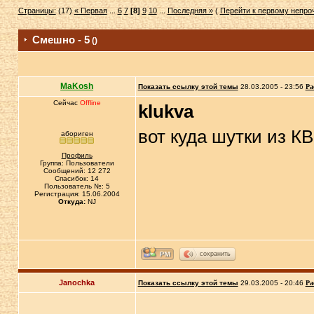
Страницы:
(17)
« Первая
...
6
7
[8]
9
10
...
Последняя »
(
Перейти к первому непр
Смешно - 5
()
MaKosh
Показать ссылку этой темы
28.03.2005 - 23:56
Ра
Сейчас
Offline
klukva
вот куда шутки из КВ
абориген
Профиль
Группа: Пользователи
Сообщений: 12 272
Спасибок: 14
Пользователь №: 5
Регистрация: 15.06.2004
Откуда:
NJ
сохранить
Janochka
Показать ссылку этой темы
29.03.2005 - 20:46
Ра