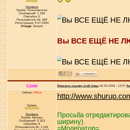
Профиль
Группа: Пользователи
Сообщений: 1 199
Спасибок: 0
Пользователь №: 360
Регистрация: 3.07.2004
Откуда:
Греция
Вы ВСЕ ЕЩЁ НЕ Л
сохранить
Сэнди
Показать ссылку этой темы
30.03.2005 - 13:57
Ра
Сейчас
Offline
http://www.shurup.co
Гурман
Просьба отредактирова
Профиль
Группа: Авторы
ширину).
Сообщений: 5 323
Спасибок: 9
=Модератор=
Пользователь №: 1 241