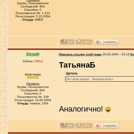
Группа: Пользователи
Сообщений: 964
Спасибок: 0
Пользователь №: 1 014
Регистрация: 5.10.2004
Откуда:
КИЕВ
сохранить
ElenaW
Показать ссылку этой темы
29.03.2005 - 23:19
Ра
Сейчас
Offline
ТатьянаБ
Цитата
Шеф-повар
Но свою кошку - больше всего
Профиль
Группа: Пользователи
Сообщений: 664
Спасибок: 0
Пользователь №: 159
Регистрация: 16.06.2004
Откуда:
Indiana, USA
Аналогично!
сохранить