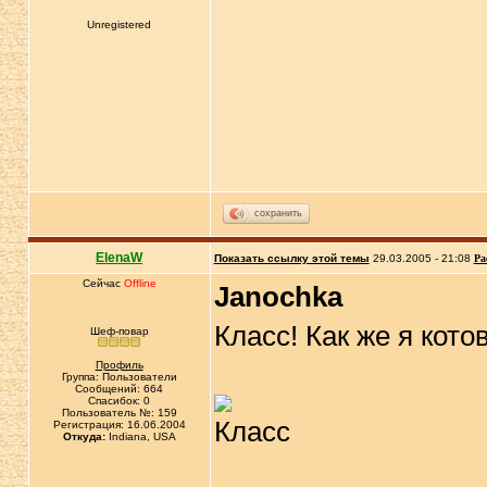
Unregistered
сохранить
ElenaW
Показать ссылку этой темы
29.03.2005 - 21:08
Ра
Сейчас
Offline
Janochka
Класс! Как же я кот
Шеф-повар
Профиль
Группа: Пользователи
Сообщений: 664
Спасибок: 0
Пользователь №: 159
Регистрация: 16.06.2004
Откуда:
Indiana, USA