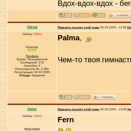
Вдох-вдох-вдох - бе
сохранить
Olesja
Показать ссылку этой темы
30.03.2005 - 11:58
Ра
Сейчас
Offline
Palma
,
Кулинар
Профиль
Чем-то твоя гимнас
Группа: Пользователи
Сообщений: 179
Спасибок: 0
Пользователь №: 2 384
Регистрация: 26.02.2005
Откуда:
Германия
сохранить
Hator
Показать ссылку этой темы
30.03.2005 - 13:08
Ра
Сейчас
Offline
Fern
Шеф-повар