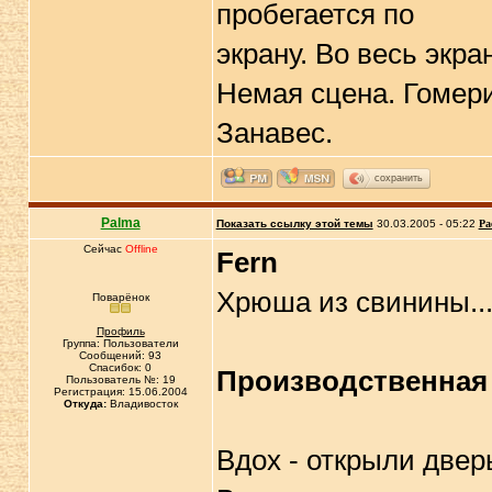
пробегается по
экрану. Во весь экр
Немая сцена. Гомери
Занавес.
сохранить
Palma
Показать ссылку этой темы
30.03.2005 - 05:22
Ра
Сейчас
Offline
Fern
Хрюша из свинины..
Поварёнок
Профиль
Группа: Пользователи
Сообщений: 93
Спасибок: 0
Производственная
Пользователь №: 19
Регистрация: 15.06.2004
Откуда:
Владивосток
Вдох - открыли двер