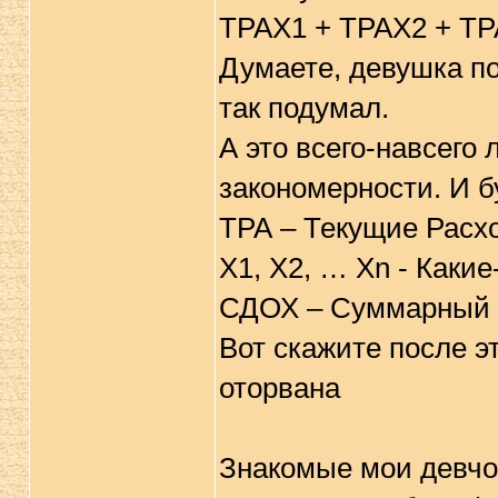
ТРАХ1 + ТРАХ2 + ТРА
Думаете, девушка по
так подумал.
А это всего-навсего 
закономерности. И б
ТРА – Текущие Расх
X1, X2, … Xn - Каки
СДОХ – Суммарный 
Вот скажите после э
оторвана
Знакомые мои девчо