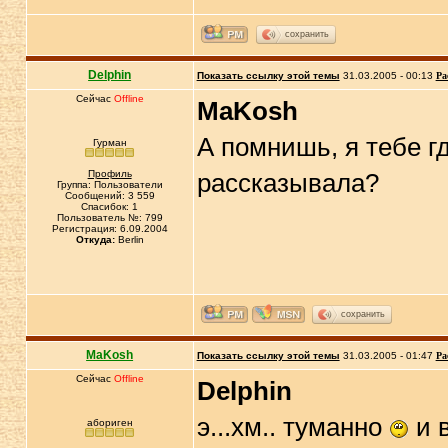
сохранить
Delphin
Показать ссылку этой темы
31.03.2005 - 00:13
Ра
Сейчас
Offline
MaKosh
А помнишь, я тебе г
Гурман
Профиль
рассказывала?
Группа: Пользователи
Сообщений: 3 559
Спасибок: 1
Пользователь №: 799
Регистрация: 6.09.2004
Откуда:
Berlin
сохранить
MaKosh
Показать ссылку этой темы
31.03.2005 - 01:47
Ра
Сейчас
Offline
Delphin
э...хм.. туманно
и в
абориген