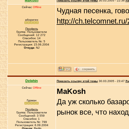
MaKosh
Показать ссылку этой темы
30.03.2005 - 22:36
Ра
Сейчас
Offline
Чудная песенка, гов
http://ch.telcomnet.ru
абориген
Профиль
Группа: Пользователи
Сообщений: 12 272
Спасибок: 14
Пользователь №: 5
Регистрация: 15.06.2004
Откуда:
NJ
сохранить
Delphin
Показать ссылку этой темы
30.03.2005 - 23:47
Ра
Сейчас
Offline
MaKosh
Да уж сколько базаро
Гурман
Профиль
рынок все, что наход
Группа: Пользователи
Сообщений: 3 559
Спасибок: 1
Пользователь №: 799
Регистрация: 6.09.2004
Откуда:
Berlin