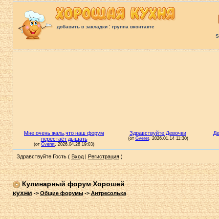
:
добавить в закладки
группа вконтакте
S
Здравствуйте Гость (
Вход
|
Регистрация
)
Кулинарный форум Хорошей
кухни
->
Общие форумы
->
Антресолька