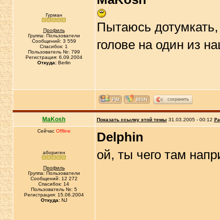
Гурман
Пытаюсь дотумкать, 
Профиль
Группа: Пользователи
голове на один из н
Сообщений: 3 559
Спасибок: 1
Пользователь №: 799
Регистрация: 6.09.2004
Откуда:
Berlin
сохранить
MaKosh
Показать ссылку этой темы
31.03.2005 - 00:12
Ра
Сейчас
Offline
Delphin
ой, ты чего там на
абориген
Профиль
Группа: Пользователи
Сообщений: 12 272
Спасибок: 14
Пользователь №: 5
Регистрация: 15.06.2004
Откуда:
NJ