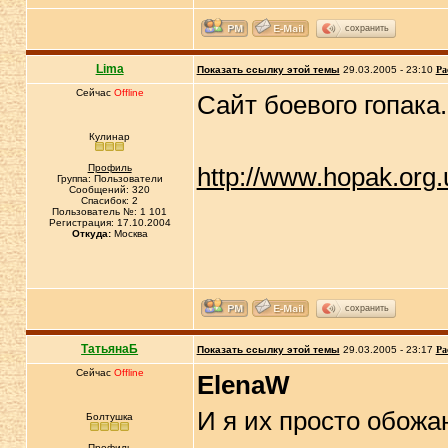
сохранить
Lima
Показать ссылку этой темы
29.03.2005 - 23:10
Ра
Сейчас
Offline
Сайт боевого гопака.
Кулинар
Профиль
http://www.hopak.org.
Группа: Пользователи
Сообщений: 320
Спасибок: 2
Пользователь №: 1 101
Регистрация: 17.10.2004
Откуда:
Москва
сохранить
ТатьянаБ
Показать ссылку этой темы
29.03.2005 - 23:17
Ра
Сейчас
Offline
ElenaW
И я их просто обожа
Болтушка
Профиль