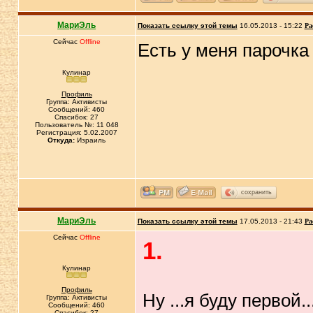
МариЭль
Показать ссылку этой темы
16.05.2013 - 15:22
Ра
Сейчас
Offline
Есть у меня парочка 
Кулинар
Профиль
Группа: Активисты
Сообщений: 460
Спасибок: 27
Пользователь №: 11 048
Регистрация: 5.02.2007
Откуда:
Израиль
сохранить
МариЭль
Показать ссылку этой темы
17.05.2013 - 21:43
Ра
Сейчас
Offline
1.
Кулинар
Профиль
Ну ...я буду первой..
Группа: Активисты
Сообщений: 460
Спасибок: 27