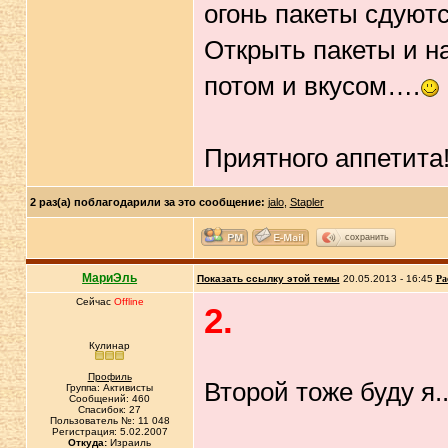
огонь пакеты сдуютс
Открыть пакеты и н
потом и вкусом….
Приятного аппетита
2 раз(а) поблагодарили за это сообщение:
jalo
,
Stapler
сохранить
МариЭль
Показать ссылку этой темы
20.05.2013 - 16:45
Ра
Сейчас
Offline
2.
Кулинар
Профиль
Второй тоже буду я..
Группа: Активисты
Сообщений: 460
Спасибок: 27
Пользователь №: 11 048
Регистрация: 5.02.2007
Откуда:
Израиль