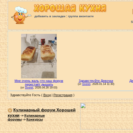
:
добавить в закладки
группа вконтакте
S
Здравствуйте Гость (
Вход
|
Регистрация
)
Кулинарный форум Хорошей
кухни
->
Кулинарные
форумы
->
Конкурсы