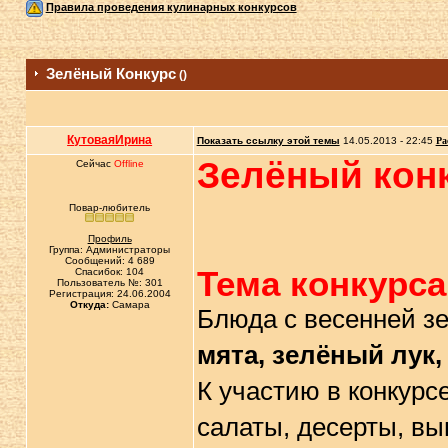
Правила проведения кулинарных конкурсов
Зелёный Конкурс
()
КутоваяИрина
Показать ссылку этой темы
14.05.2013 - 22:45
Ра
Зелёный кон
Сейчас
Offline
Повар-любитель
Профиль
Группа: Администраторы
Сообщений: 4 689
Тема конкурса
Спасибок: 104
Пользователь №: 301
Регистрация: 24.06.2004
Откуда:
Самара
Блюда с весенней з
мята, зелёный лук, 
К участию в конкур
салаты, десерты, вып