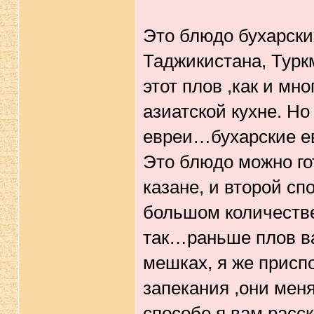
Это блюдо бухарски
Таджикистана, Туркм
этот плов ,как и мн
азиатской кухне. Но
евреи…бухарские е
Это блюдо можно го
казане, и второй сп
большом количестве 
так…раньше плов ва
мешках, я же присп
запекания ,они мен
способе я вам расск