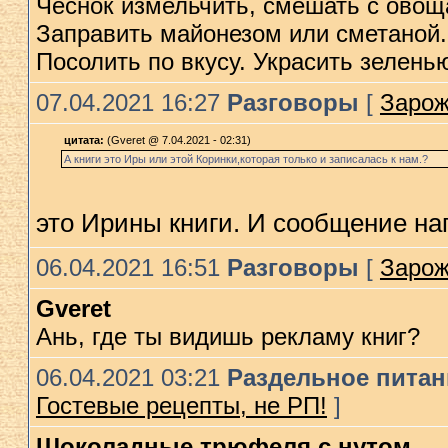
Чеснок измельчить, смешать с овощ
Заправить майонезом или сметаной.
Посолить по вкусу. Украсить зелень
07.04.2021 16:27
Разговоры
[
Зарож
цитата:
(Gveret @ 7.04.2021 - 02:31)
А книги это Иры или этой Коринки,которая только и записалась к нам.?
это Ирины книги. И сообщение н
06.04.2021 16:51
Разговоры
[
Зарож
Gveret
Ань, где ты видишь рекламу книг?
06.04.2021 03:21
Раздельное питани
Гостевые рецепты, не РП!
]
Шоколадные трюфеля с нутом