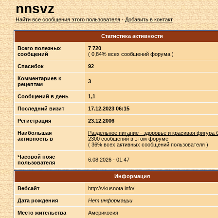
nnsvz
Найти все сообщения этого пользователя
·
Добавить в контакт
Статистика активности
Всего полезных
7 720
сообщений
( 0,84% всех сообщений форума )
Спасибок
92
Комментариев к
3
рецептам
Сообщений в день
1,1
Последний визит
17.12.2023 06:15
Регистрация
23.12.2006
Наибольшая
Раздельное питание - здоровье и красивая фигура 
активность в
2300 сообщений в этом форуме
( 36% всех активных сообщений пользователя )
Часовой пояс
6.08.2026 - 01:47
пользователя
Информация
Вебсайт
http://vkusnota.info/
Дата рождения
Нет информации
Место жительства
Америкосия