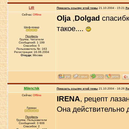
LiR
Показать ссылку этой темы
21.10.2004 - 15:21
Ра
Сейчас
Offline
Olja
,
Dolgad
спасибк
такое....
Шеф-повар
Профиль
Группа: Читатели
Сообщений: 1 199
Спасибок: 5
Пользователь №: 163
Регистрация: 16.06.2004
Откуда:
Москва
Milenchik
Показать ссылку этой темы
21.10.2004 - 16:26
Ра
Сейчас
Offline
IRENA
, рецепт лаза
Она действительно д
Гурман
Профиль
Группа: Пользователи
Сообщений: 3 606
Спасибок: 2