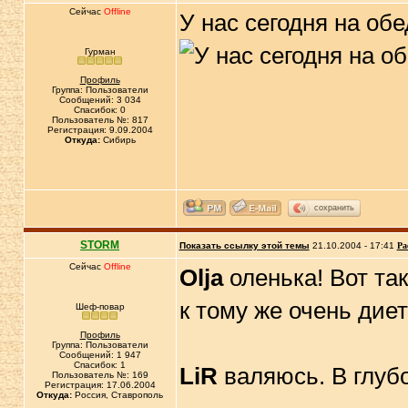
Сейчас
Offline
У нас сегодня на об
Гурман
Профиль
Группа: Пользователи
Сообщений: 3 034
Спасибок: 0
Пользователь №: 817
Регистрация: 9.09.2004
Откуда:
Сибирь
сохранить
STORM
Показать ссылку этой темы
21.10.2004 - 17:41
Ра
Сейчас
Offline
Olja
оленька! Вот та
к тому же очень диет
Шеф-повар
Профиль
Группа: Пользователи
Сообщений: 1 947
Спасибок: 1
LiR
валяюсь. В глубо
Пользователь №: 169
Регистрация: 17.06.2004
Откуда:
Россия, Ставрополь