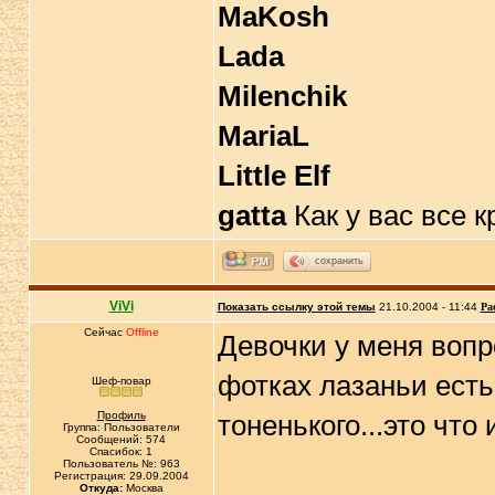
MaKosh
Lada
Milenchik
MariaL
Little Elf
gatta
Как у вас все к
сохранить
ViVi
Показать ссылку этой темы
21.10.2004 - 11:44
Ра
Сейчас
Offline
Девочки у меня вопр
фотках лазаньи есть
Шеф-повар
Профиль
тоненького...это что 
Группа: Пользователи
Сообщений: 574
Спасибок: 1
Пользователь №: 963
Регистрация: 29.09.2004
Откуда:
Москва