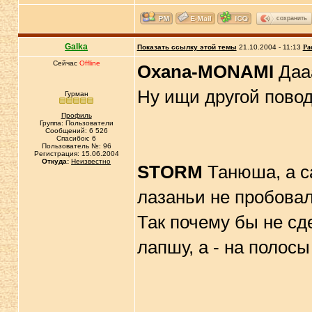
сохранить
Galka
Показать ссылку этой темы
21.10.2004 - 11:13
Ра
Сейчас
Offline
Oxana-MONAMI
Дааа
Ну ищи другой пово
Гурман
Профиль
Группа: Пользователи
Сообщений: 6 526
Спасибок: 6
Пользователь №: 96
Регистрация: 15.06.2004
Откуда:
Неизвестно
STORM
Танюша, а с
лазаньи не пробова
Так почему бы не сд
лапшу, а - на полос