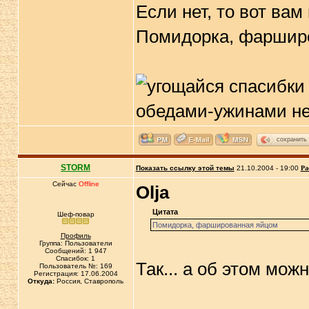
Если нет, то вот ва
Помидорка, фаршир
сохранить
STORM
Показать ссылку этой темы
21.10.2004 - 19:00
Ра
Сейчас
Offline
Olja
Цитата
Шеф-повар
Помидорка, фаршированная яйцом
Профиль
Группа: Пользователи
Сообщений: 1 947
Спасибок: 1
Так... а об этом мо
Пользователь №: 169
Регистрация: 17.06.2004
Откуда:
Россия, Ставрополь