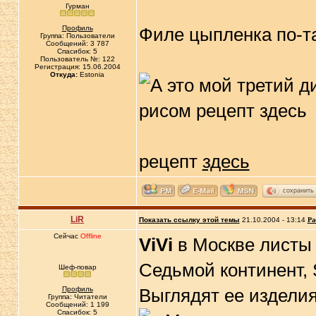
Гурман
Профиль
Филе цыпленка по-т
Группа: Пользователи
Сообщений: 3 787
Спасибок: 5
Пользователь №: 122
Регистрация: 15.06.2004
Откуда:
Estonia
рецепт
здесь
сохранить
LiR
Показать ссылку этой темы
21.10.2004 - 13:14
Ра
Сейчас
Offline
ViVi
в Москве листы 
Седьмой континент, 
Шеф-повар
Профиль
Выглядят ее изделия 
Группа: Читатели
Сообщений: 1 199
Спасибок: 5