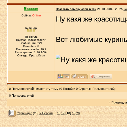
Blossom
Показать ссылку этой темы
21.10.2004 - 20:25
Ра
Сейчас
Offline
Ну какя же красотища
Кулинар
Профиль
Вот любимые курины
Группа: Пользователи
Сообщений: 221
Спасибок: 0
Пользователь №: 979
Регистрация: 1.10.2004
Откуда:
Прага/Киев
сохранить
0 Пользователей читают эту тему (0 Гостей и 0 Скрытых Пользователей)
0 Пользователей:
«
Предыдущ
Страницы:
(20)
« Первая
...
16
17
[18]
19
20