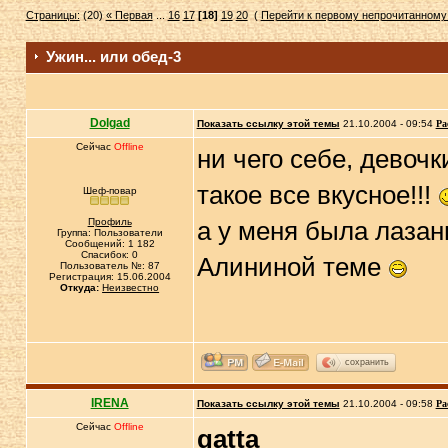
Страницы:
(20)
« Первая
...
16
17
[18]
19
20
(
Перейти к первому непрочитанном
Ужин... или обед-3
Dolgad
Показать ссылку этой темы
21.10.2004 - 09:54
Ра
Сейчас
Offline
ни чего себе, девочк
такое все вкусное!!!
Шеф-повар
Профиль
а у меня была лазан
Группа: Пользователи
Сообщений: 1 182
Спасибок: 0
Алининой теме
Пользователь №: 87
Регистрация: 15.06.2004
Откуда:
Неизвестно
сохранить
IRENA
Показать ссылку этой темы
21.10.2004 - 09:58
Ра
Сейчас
Offline
gatta