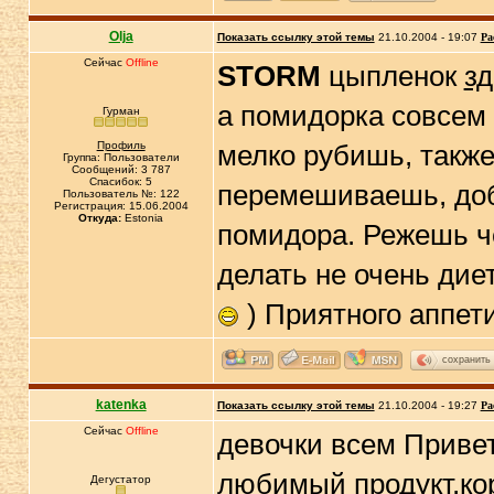
Olja
Показать ссылку этой темы
21.10.2004 - 19:07
Ра
Сейчас
Offline
STORM
цыпленок
зд
а помидорка совсем
Гурман
Профиль
мелко рубишь, также
Группа: Пользователи
Сообщений: 3 787
Спасибок: 5
перемешиваешь, доб
Пользователь №: 122
Регистрация: 15.06.2004
Откуда:
Estonia
помидора. Режешь ч
делать не очень дие
) Приятного аппети
сохранить
katenka
Показать ссылку этой темы
21.10.2004 - 19:27
Ра
Сейчас
Offline
девочки всем Привет 
любимый продукт,кор
Дегустатор