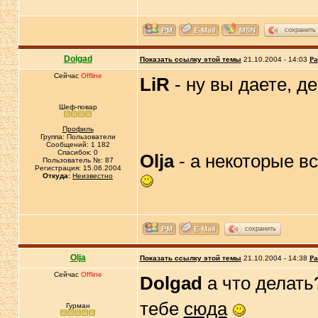
сохранить
Dolgad
Показать ссылку этой темы
21.10.2004 - 14:03
Ра
Сейчас
Offline
LiR
- ну вы даете, д
Шеф-повар
Профиль
Группа: Пользователи
Сообщений: 1 182
Спасибок: 0
Olja
- а некоторые вс
Пользователь №: 87
Регистрация: 15.06.2004
Откуда:
Неизвестно
сохранить
Olja
Показать ссылку этой темы
21.10.2004 - 14:38
Ра
Сейчас
Offline
Dolgad
а что делать
тебе
сюда
Гурман