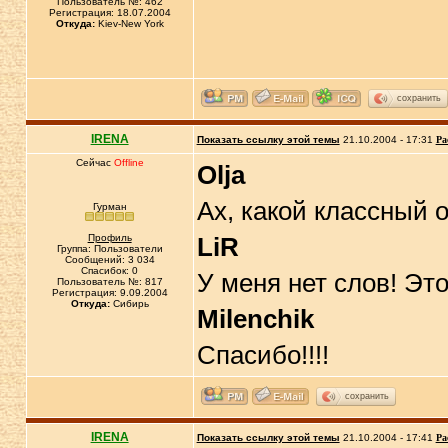
Пользователь №: 462
Регистрация: 18.07.2004
Откуда:
Kiev-New York
сохранить
IRENA
Показать ссылку этой темы
21.10.2004 - 17:31
Ра
Сейчас
Offline
Olja
Ах, какой классный 
Гурман
Профиль
LiR
Группа: Пользователи
Сообщений: 3 034
Спасибок: 0
У меня нет слов! Это 
Пользователь №: 817
Регистрация: 9.09.2004
Откуда:
Сибирь
Milenchik
Спасибо!!!!
сохранить
IRENA
Показать ссылку этой темы
21.10.2004 - 17:41
Ра