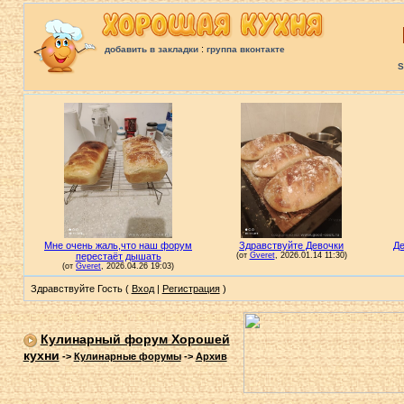
:
добавить в закладки
группа вконтакте
S
Здравствуйте Гость (
Вход
|
Регистрация
)
Кулинарный форум Хорошей
кухни
->
Кулинарные форумы
->
Архив