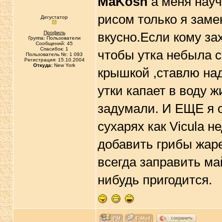
MaKosh
а меня науч
рисом только я заме
Дегустатор
Профиль
вкусно.Если кому зах
Группа: Пользователи
Сообщений: 45
Спасибок: 1
чтобы утка небыла с
Пользователь №: 1 093
Регистрация: 15.10.2004
Откуда:
New York
крышкой ,ставлю над
утки капает в воду ж
задумали. И ЕЩЕ я 
сухарях как Vicula 
добавить грибы жаре
всегда заправить ма
нибудь пригодится.
сохранить