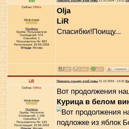
ViVi
Показать ссылку этой темы
21.10.2004 - 13:21
Ра
Сейчас
Offline
Olja
LiR
Шеф-повар
Профиль
Спасибки!Поищу...
Группа: Пользователи
Сообщений: 574
Спасибок: 1
Пользователь №: 963
Регистрация: 29.09.2004
Откуда:
Москва
сохранить
LiR
Показать ссылку этой темы
21.10.2004 - 13:31
Ра
Сейчас
Offline
Вот продолжения на
Курица в белом ви
Шеф-повар
Профиль
Группа: Читатели
Сообщений: 1 199
Спасибок: 5
Пользователь №: 163
Регистрация: 16.06.2004
Откуда:
Москва