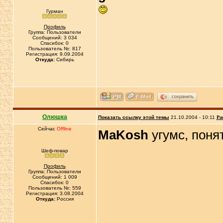
Гурман
Профиль
Группа: Пользователи
Сообщений: 3 034
Спасибок: 0
Пользователь №: 817
Регистрация: 9.09.2004
Откуда:
Сибирь
сохранить
Олюшка
Показать ссылку этой темы
21.10.2004 - 10:11
Ра
Сейчас
Offline
MaKosh
угумс, поня
Шеф-повар
Профиль
Группа: Пользователи
Сообщений: 1 009
Спасибок: 0
Пользователь №: 559
Регистрация: 3.08.2004
Откуда:
Россия