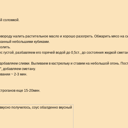
й соломкой.
овороду налить растительное масло и хорошо разогреть. Обжарить мясо на с
резанный небольшими кубиками.
олить.
с густой, разбавляем его горячей водой до 0,5ст., до состояния жидкой смета
.
 добавляем сливки. Выливаем в кастрюльку и ставим на небольшой огонь. По
", добавляем сметану.
вании ~ 2-3 мин.
троганов еще 15-20мин.