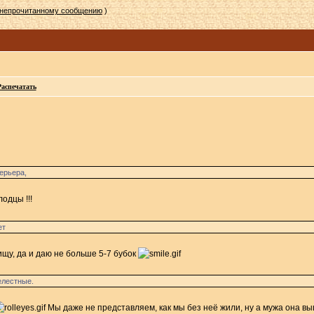
 непрочитанному сообщению
)
Распечатать
ерьера,
одцы !!!
ет
ищу, да и даю не больше 5-7 бубок
елестные.
Мы даже не представляем, как мы без неё жили, ну а мужа она 