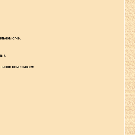
ильном огне.
ны).
стоянно помешиваем.