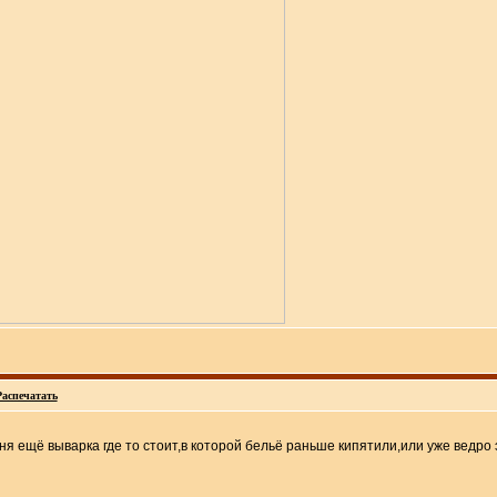
Распечатать
ня ещё выварка где то стоит,в которой бельё раньше кипятили,или уже ведро 