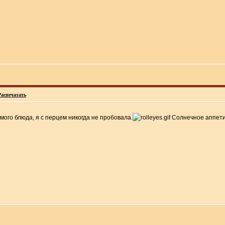
Распечатать
ого блюда, я с перцем никогда не пробовала.
Солнечное аппети