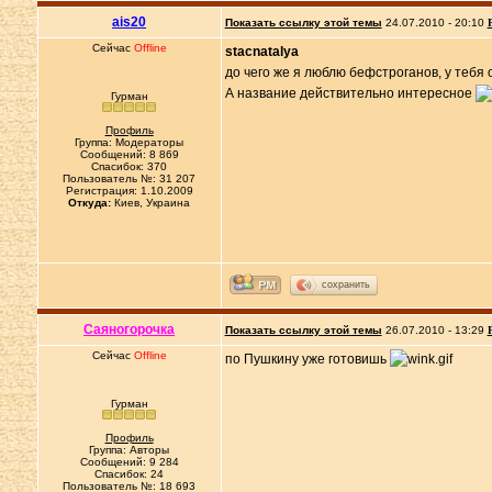
ais20
Показать ссылку этой темы
24.07.2010 - 20:10
Сейчас
Offline
stacnatalya
до чего же я люблю бефстроганов, у тебя
А название действительно интересное
Гурман
Профиль
Группа: Модераторы
Сообщений: 8 869
Спасибок: 370
Пользователь №: 31 207
Регистрация: 1.10.2009
Откуда:
Киев, Украина
сохранить
Саяногорочка
Показать ссылку этой темы
26.07.2010 - 13:29
Сейчас
Offline
по Пушкину уже готовишь
Гурман
Профиль
Группа: Авторы
Сообщений: 9 284
Спасибок: 24
Пользователь №: 18 693