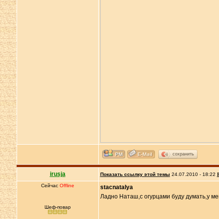
сохранить
irusja
Показать ссылку этой темы
24.07.2010 - 18:22
Сейчас
Offline
stacnatalya
Ладно Наташ,с огурцами буду думать,у ме
Шеф-повар