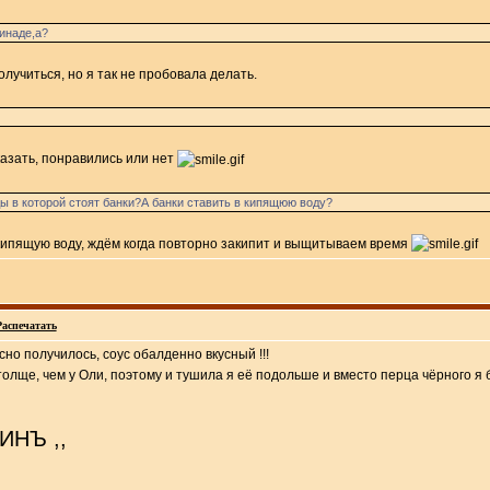
инаде,а?
олучиться, но я так не пробовала делать.
казать, понравились или нет
ы в которой стоят банки?А банки ставить в кипящюю воду?
 кипящую воду, ждём когда повторно закипит и выщитываем время
Распечатать
сно получилось, соус обалденно вкусный !!!
ще, чем у Оли, поэтому и тушила я её подольше и вместо перца чёрного я брал
ИНЪ ,,