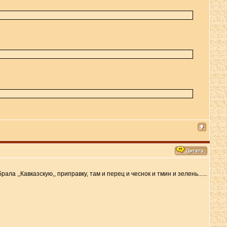
а ,,Кавказскую,, приправку, там и перец и чеснок и тмин и зелень......