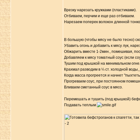
Врезку нарезать кружками (пластиками).
Отбиваем, перчим и еще раз отбиваем.
Нарезаем поперек волокон длинной тонко
В большую (чтобы мясу не было тесно) ск
Убавить огонь и добавить к мясу лук, на
Обжарить вместе 1-2мин., помешивая, пос
Добавляем к мясу томатный соус (если соу
Тушим под крышкой на минимальном огне
Крахмал разводим в ¼ ст. холодной воды,
Когда масса прогреется и начнет "пыхтеть
Прогреваем соус, при постоянном помеши
Вливаем сметанный соус в мясо.
Перемешать и тушить (под крышкой) бефс
Подавать теплым