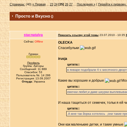
Страницы:
(40)
« Первая
...
23
24
[25]
26
27
...
Последняя »
(
Перейти к первому
Просто и Вкусно
()
stacnatalya
Показать ссылку этой темы
23.07.2010 - 10:35
Сейчас
Offline
OLECKA
Спасибульки
Гурман
irusja
Профиль
цитата::
Группа: Авторы
Сообщений: 11 889
в январе подобрали 4-х месячного дворт
Спасибок: 53
Пользователь №: 14 286
Регистрация: 13.09.2007
Какие вы хорошие и добрые
Мол
Откуда:
Украина
цитата::
емечки любит,и даже шкурки выплевыва
И наша тащиться от семечек, тольк я ей ч
цитата::
.А мне так йорка хотелось ,они такие пр
Они как маленькие детки, и такие умные