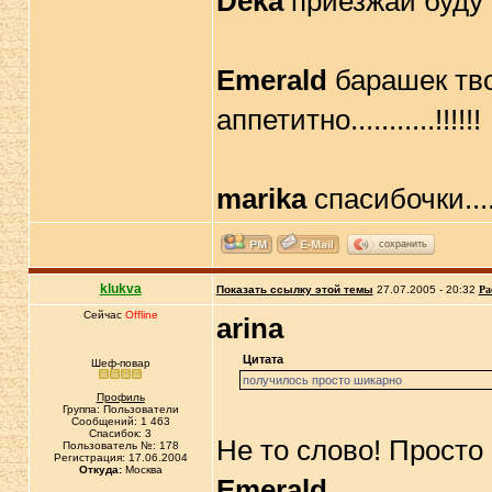
Deka
приезжай буду рад
Emerald
барашек твой 
аппетитно...........!!!!!!
marika
спасибочки........
сохранить
klukva
Показать ссылку этой темы
27.07.2005 - 20:32
Ра
Сейчас
Offline
arina
Цитата
Шеф-повар
получилось просто шикарно
Профиль
Группа: Пользователи
Сообщений: 1 463
Спасибок: 3
Не то слово! Просто
Пользователь №: 178
Регистрация: 17.06.2004
Откуда:
Москва
Emerald