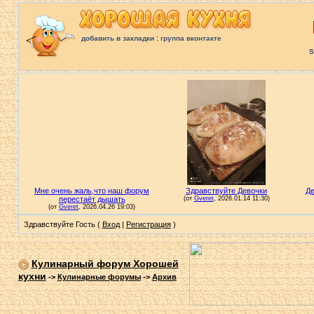
:
добавить в закладки
группа вконтакте
S
Здравствуйте Гость (
Вход
|
Регистрация
)
Кулинарный форум Хорошей
кухни
->
Кулинарные форумы
->
Архив