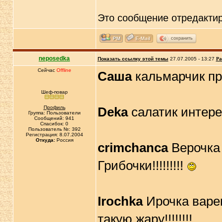
Это сообщение отредакти
сохранить
neposedka
Показать ссылку этой темы
27.07.2005 - 13:27
Ра
Сейчас
Offline
Саша
кальмарчик прям
Шеф-повар
Профиль
Deka
салатик интересн
Группа: Пользователи
Сообщений: 941
Спасибок: 0
Пользователь №: 392
Регистрация: 8.07.2004
Откуда:
Россия
crimchanca
Верочка н
Грибочки!!!!!!!!!
Irochka
Ирочка варенн
такую жару!!!!!!!!