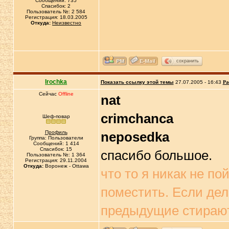
Сообщений: 735
Спасибок: 2
Пользователь №: 2 584
Регистрация: 18.03.2005
Откуда:
Неизвестно
сохранить
Irochka
Показать ссылку этой темы
27.07.2005 - 16:43
Ра
Сейчас
Offline
nat
crimchanca
Шеф-повар
Профиль
neposedka
Группа: Пользователи
Сообщений: 1 414
Спасибок: 15
спасибо большое.
Пользователь №: 1 364
Регистрация: 29.11.2004
Откуда:
Воронеж - Ottawa
что то я никак не п
поместить. Если де
предыдущие стираю