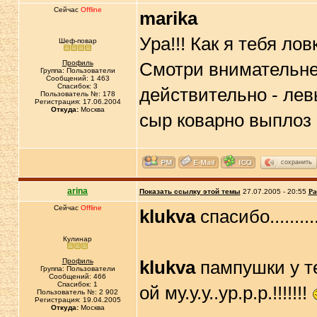
Сейчас
Offline
marika
Ура!!! Как я тебя ло
Шеф-повар
Профиль
Смотри внимательней
Группа: Пользователи
Сообщений: 1 463
Спасибок: 3
действительно - левы
Пользователь №: 178
Регистрация: 17.06.2004
Откуда:
Москва
сыр коварно выплоз
сохранить
arina
Показать ссылку этой темы
27.07.2005 - 20:55
Ра
Сейчас
Offline
klukva
спасибо.............
Кулинар
Профиль
klukva
пампушки у тебя
Группа: Пользователи
Сообщений: 466
Спасибок: 1
ой му.у.у..ур.р.р.!!!!!!!
Пользователь №: 2 902
Регистрация: 19.04.2005
Откуда:
Москва