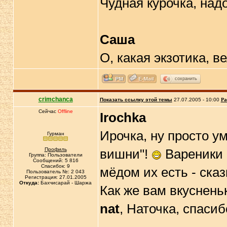
Чудная курочка, надо
Саша
О, какая экзотика, в
сохранить
crimchanca
Показать ссылку этой темы
27.07.2005 - 10:00
Ра
Сейчас
Offline
Irochka
Ирочка, ну просто у
Гурман
Профиль
вишни"!
Вареники 
Группа: Пользователи
Сообщений: 5 816
Спасибок: 9
мёдом их есть - сказ
Пользователь №: 2 043
Регистрация: 27.01.2005
Откуда:
Бахчисарай - Шаржа
Как же вам вкуснень
nat
, Наточка, спасиб