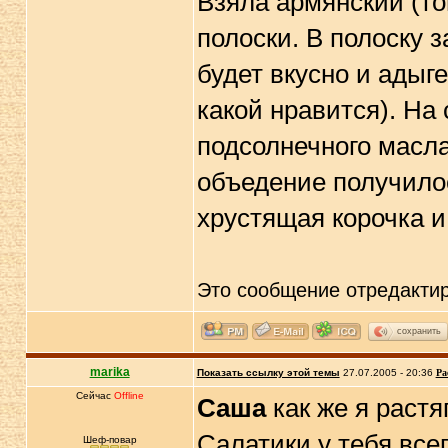
Взяла армянский (то
полоски. В полоску 
будет вкусно и адыге
какой нравится). На
подсолнечного масла
объедение получилос
хрустящая корочка и
Это сообщение отредакти
сохранить
marika
Показать ссылку этой темы
27.07.2005 - 20:36
Ра
Сейчас
Offline
Саша
как же я растя
Салатики у тебя все
Шеф-повар