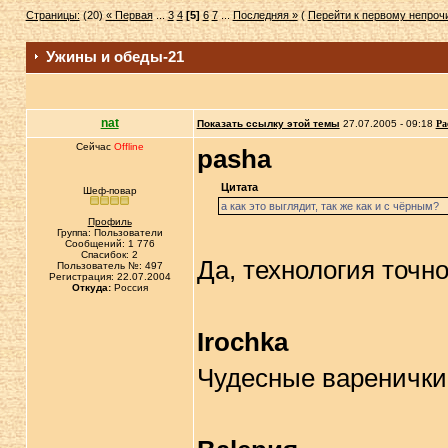
Страницы:
(20)
« Первая
...
3
4
[5]
6
7
...
Последняя »
(
Перейти к первому непро
Ужины и обеды-21
nat
Показать ссылку этой темы
27.07.2005 - 09:18
Ра
Сейчас
Offline
pasha
Цитата
Шеф-повар
а как это выглядит, так же как и с чёрным?
Профиль
Группа: Пользователи
Сообщений: 1 776
Спасибок: 2
Да, технология точно
Пользователь №: 497
Регистрация: 22.07.2004
Откуда:
Россия
Irochka
Чудесные варенички !