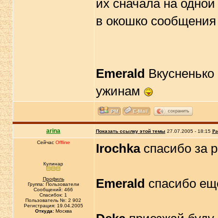
их сначала на одной 
в окошко сообщения 
Emerald
Вкусненько 
ужинам
сохранить
arina
Показать ссылку этой темы
27.07.2005 - 18:15
Ра
Сейчас
Offline
Irochka
спасибо за раз
Кулинар
Профиль
Emerald
спасибо еще р
Группа: Пользователи
Сообщений: 466
Спасибок: 1
Пользователь №: 2 902
Регистрация: 19.04.2005
Откуда:
Москва