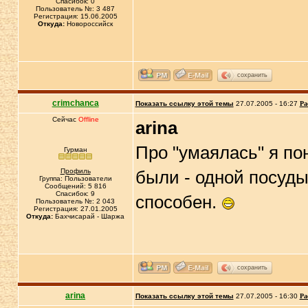
Спасибок: 0
Пользователь №: 3 487
Регистрация: 15.06.2005
Откуда:
Новороссийск
сохранить
crimchanca
Показать ссылку этой темы
27.07.2005 - 16:27
Ра
Сейчас
Offline
arina
Про "умаялась" я по
Гурман
Профиль
были - одной посуды
Группа: Пользователи
Сообщений: 5 816
Спасибок: 9
способен.
Пользователь №: 2 043
Регистрация: 27.01.2005
Откуда:
Бахчисарай - Шаржа
сохранить
arina
Показать ссылку этой темы
27.07.2005 - 16:30
Ра