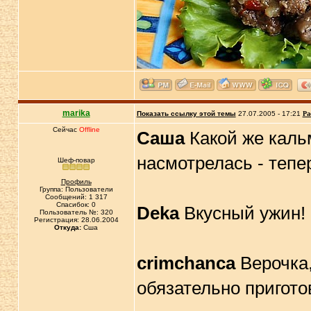
marika
Показать ссылку этой темы
27.07.2005 - 17:21
Ра
Сейчас
Offline
Саша
Какой же кальм
насмотрелась - тепе
Шеф-повар
Профиль
Группа: Пользователи
Сообщений: 1 317
Спасибок: 0
Deka
Вкусный ужин! 
Пользователь №: 320
Регистрация: 28.06.2004
Откуда:
Сша
crimchanca
Верочка,
обязательно приготов