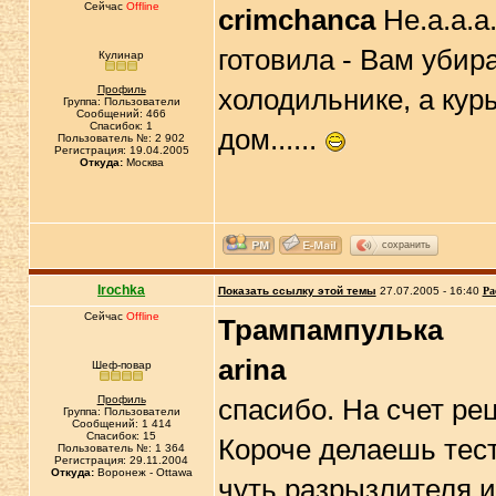
Сейчас
Offline
crimchanca
Не.а.а.а.
готовила - Вам убират
Кулинар
Профиль
холодильнике, а куры 
Группа: Пользователи
Сообщений: 466
Спасибок: 1
дом......
Пользователь №: 2 902
Регистрация: 19.04.2005
Откуда:
Москва
сохранить
Irochka
Показать ссылку этой темы
27.07.2005 - 16:40
Ра
Сейчас
Offline
Трампампулька
arina
Шеф-повар
Профиль
спасибо. На счет ре
Группа: Пользователи
Сообщений: 1 414
Спасибок: 15
Короче делаешь тесто
Пользователь №: 1 364
Регистрация: 29.11.2004
Откуда:
Воронеж - Ottawa
чуть разрызлителя и 