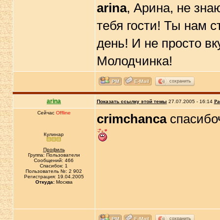
arina
, Арина, не зна
тебя гости! Ты нам 
день! И не просто в
Молодчинка!
сохранить
arina
Показать ссылку этой темы
27.07.2005 - 16:14
Ра
Сейчас
Offline
crimchanca
спасибочк
Кулинар
Профиль
Группа: Пользователи
Сообщений: 466
Спасибок: 1
Пользователь №: 2 902
Регистрация: 19.04.2005
Откуда:
Москва
сохранить