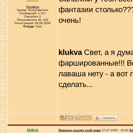
Профиль
фантазии столько??
Группа: Пользователи
Сообщений: 1 317
Спасибок: 0
очень!
Пользователь №: 320
Регистрация: 28.06.2004
Откуда:
Сша
klukva
Свет, а я дум
фаршированные!!! Во
лаваша нету - а вот 
сделать...
сохранить
klukva
Показать ссылку этой темы
27.07.2005 - 20:42
Ра