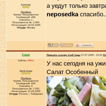
а уедут только завтра..
Кулинар
Профиль
neposedka
спасибо...
Группа: Пользователи
Сообщений: 466
Спасибок: 1
Пользователь №: 2 902
Регистрация: 19.04.2005
Откуда:
Москва
сохранить
Саша
Показать ссылку этой темы
27.07.2005 - 15:01
Ра
Сейчас
Offline
У нас сегодня на уж
Салат Особенный
Шеф-повар
Профиль
Группа: Пользователи
Сообщений: 654
Спасибок: 0
Пользователь №: 2 552
Регистрация: 15.03.2005
Откуда:
Россия, г. Хабаровск