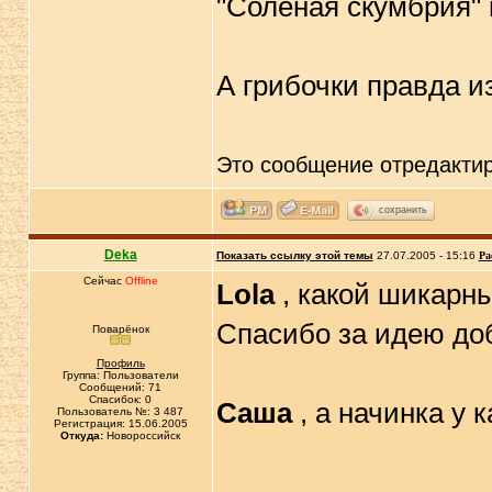
А грибочки правда из
Это сообщение отредакти
сохранить
Deka
Показать ссылку этой темы
27.07.2005 - 15:16
Ра
Сейчас
Offline
Lola
, какой шикарны
Спасибо за идею доб
Поварёнок
Профиль
Группа: Пользователи
Сообщений: 71
Спасибок: 0
Саша
, а начинка у 
Пользователь №: 3 487
Регистрация: 15.06.2005
Откуда:
Новороссийск