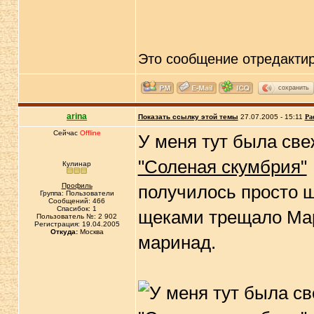
Это сообщение отредакти
сохранить
arina
Показать ссылку этой темы
27.07.2005 - 15:11
Ра
Сейчас
Offline
У меня тут была све
"Соленая скумбрия"
Кулинар
Профиль
получилось просто ш
Группа: Пользователи
Сообщений: 466
Спасибок: 1
щеками трещало Мар
Пользователь №: 2 902
Регистрация: 19.04.2005
Откуда:
Москва
маринад.