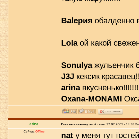
Вalерия
обалденно вс
Lola
ой какой свеженьк
Sonulya
жульенчик бе
J3J
кексик красавец!!!
arina
вкусненько!!!!!!!
Oxana-MONAMI
Окса
сохранить
arina
Показать ссылку этой темы
27.07.2005 - 14:38
Ра
Сейчас
Offline
nat
у меня тут гостей