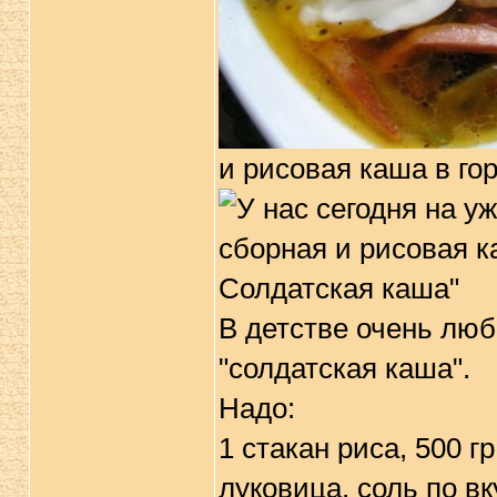
и рисовая каша в го
Солдатская каша"
В детстве очень лю
"солдатская каша".
Надо:
1 стакан риса, 500 г
луковица, соль по вк