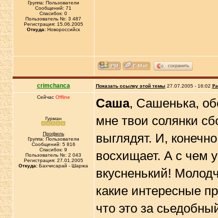
Группа: Пользователи
Сообщений: 71
Спасибок: 0
Пользователь №: 3 487
Регистрация: 15.06.2005
Откуда:
Новороссийск
сохранить
crimchanca
Показать ссылку этой темы
27.07.2005 - 16:02
Ра
Сейчас
Offline
Саша
, Сашенька, об
мне твои солянки сб
Гурман
Профиль
выглядят. И, конечн
Группа: Пользователи
Сообщений: 5 816
Спасибок: 9
восхищает. А с чем у
Пользователь №: 2 043
Регистрация: 27.01.2005
Откуда:
Бахчисарай - Шаржа
вкусненький! Молодч
какие интересные пр
что это за сьедобный