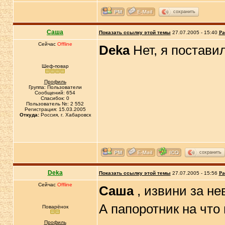
сохранить
Саша
Показать ссылку этой темы
27.07.2005 - 15:40
Ра
Сейчас
Offline
Deka
Нет, я постави
Шеф-повар
Профиль
Группа: Пользователи
Сообщений: 654
Спасибок: 0
Пользователь №: 2 552
Регистрация: 15.03.2005
Откуда:
Россия, г. Хабаровск
сохранить
Deka
Показать ссылку этой темы
27.07.2005 - 15:56
Ра
Сейчас
Offline
Саша
, извини за н
А папоротник на что
Поварёнок
Профиль