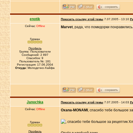
сохранить
enotik
Показать ссылку этой темы
7.07.2005 - 13:10
Ра
Сейчас
Offline
Marvet
, рада, что помидорки понравились
Гурман
Профиль
Группа: Пользователи
Сообщений: 2 897
Спасибок: 9
Пользователь №: 181
Регистрация: 17.06.2004
Откуда:
Молодечно-Хайфа
сохранить
Janochka
Показать ссылку этой темы
7.07.2005 - 14:03
Ра
Сейчас
Offline
Oxana-MONAMI
, спасибо тебе большое з
Гурман
Профиль