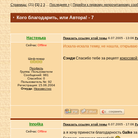
Страницы:
(21)
[1]
2
3
...
Последняя »
(
Перейти к первому непрочитанному со
Кого благодарить, или Автора! - 7
Настенька
Показать ссылку этой темы
6.07.2005 - 13:06
Ра
Сейчас
Offline
Искала-искала темку, не нашла, открываю
Сэнди
Спасибо тебе за рецепт
кокосовой
Шеф-повар
Профиль
Группа: Пользователи
Сообщений: 981
Спасибок: 0
Пользователь №: 92
Регистрация: 15.06.2004
Откуда:
Неизвестно
сохранить
Inno4ka
Показать ссылку этой темы
6.07.2005 - 17:06
Ра
Сейчас
Offline
а я хочу принести благодарность
Galke
з