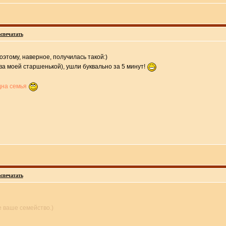
спечатать
оэтому, наверное, получилась такой:)
 моей старшенькой), ушли буквально за 5 минут!
одна семья
спечатать
е ваше семейство.)