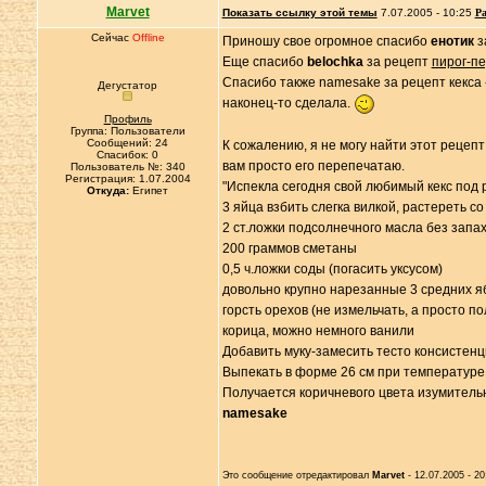
Marvet
Показать ссылку этой темы
7.07.2005 - 10:25
Ра
Сейчас
Offline
Приношу свое огромное спасибо
енотик
з
Еще спасибо
belochka
за рецепт
пирог-п
Спасибо также namesake за рецепт кекса 
Дегустатор
наконец-то сделала.
Профиль
Группа: Пользователи
Сообщений: 24
К сожалению, я не могу найти этот рецеп
Спасибок: 0
вам просто его перепечатаю.
Пользователь №: 340
Регистрация: 1.07.2004
"Испекла сегодня свой любимый кекс под
Откуда:
Египет
3 яйца взбить слегка вилкой, растереть со
2 ст.ложки подсолнечного масла без запа
200 граммов сметаны
0,5 ч.ложки соды (погасить уксусом)
довольно крупно нарезанные 3 средних яб
горсть орехов (не измельчать, а просто п
корица, можно немного ванили
Добавить муку-замесить тесто консистенц
Выпекать в форме 26 см при температуре 
Получается коричневого цвета изумительн
namesake
Это сообщение отредактировал
Marvet
- 12.07.2005 - 20