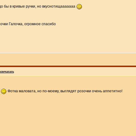
до бы в кривые ручки, но вкуснотищааааааа
спечатать
!
Фотка маловата, но по-моему, выглядят розочки очень аппетитно!