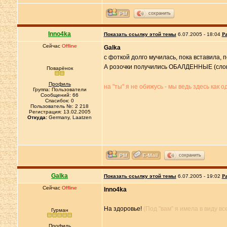
сохранить
Inno4ka
Показать ссылку этой темы
6.07.2005 - 18:04
Ра
Сейчас
Offline
Galka
с фоткой долго мучилась, пока вставила, п
А розочки получились ОБАЛДЕННЫЕ (слова
Поварёнок
Профиль
на "ты" я не обижусь - мы ведь здесь как 
Группа: Пользователи
Сообщений: 66
Спасибок: 0
Пользователь №: 2 218
Регистрация: 13.02.2005
Откуда:
Germany, Laatzen
сохранить
Galka
Показать ссылку этой темы
6.07.2005 - 19:02
Ра
Сейчас
Offline
Inno4ka
На здоровье!
(Под "вам" я имела в виду вс
Гурман
Профиль