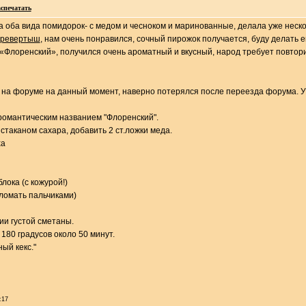
спечатать
а оба вида помидорок- с медом и чесноком и маринованные, делала уже неско
еревертыш
, нам очень понравился, сочный пирожок получается, буду делать 
«Флоренский», получился очень ароматный и вкусный, народ требует повторит
т на форуме на данный момент, наверно потерялся после переезда форума. У 
 романтическим названием "Флоренский".
 стаканом сахара, добавить 2 ст.ложки меда.
ха
лока (с кожурой!)
оломать пальчиками)
ии густой сметаны.
180 градусов около 50 минут.
ый кекс."
:17