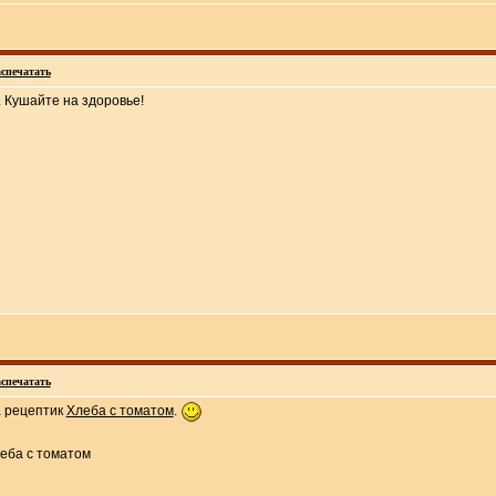
спечатать
. Кушайте на здоровье!
спечатать
а рецептик
Хлеба с томатом
.