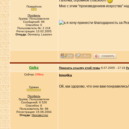
Галочка, огромное спасибо!!!
Мне с этим "произведением искусства" на
Поварёнок
Профиль
Группа: Пользователи
Сообщений: 66
Спасибок: 0
Пользователь №: 2 218
Регистрация: 13.02.2005
Откуда:
Germany, Laatzen
сохранить
Galka
Показать ссылку этой темы
6.07.2005 - 17:19
Ра
Сейчас
Offline
Inno4ka
Ой, как здорово, что они вам понравились
Гурман
Профиль
Группа: Пользователи
Сообщений: 6 526
Спасибок: 6
Пользователь №: 96
Регистрация: 15.06.2004
Откуда:
Неизвестно