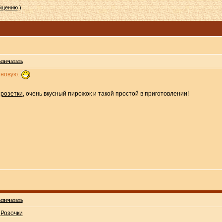
общению
)
спечатать
 новую.
 розетки
, очень вкусный пирожок и такой простой в приготовлении!
спечатать
а
Розочки