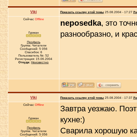
Viki
Показать ссылку этой темы
25.08.2004 - 17:27
Ра
Сейчас
Offline
neposedka
, это точ
разнообразно, и кра
Гурман
Профиль
Группа: Читатели
Сообщений: 5 056
Спасибок: 6
Пользователь №: 52
Регистрация: 15.06.2004
Откуда:
Неизвестно
сохранить
Viki
Показать ссылку этой темы
25.08.2004 - 17:37
Ра
Сейчас
Offline
Завтра уезжаю. Поэт
кухне:)
Гурман
Профиль
Сварила хорошую ка
Группа: Читатели
Сообщений: 5 056