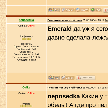
neposedka
Показать ссылку этой темы
25.08.2004 - 13:11
Ра
Сейчас
Offline
Emerald
да уж я сег
давно сделала-лежа
Шеф-повар
Профиль
Группа: Пользователи
Сообщений: 941
Спасибок: 0
Пользователь №: 392
Регистрация: 8.07.2004
Откуда:
Россия
сохранить
Galka
Показать ссылку этой темы
25.08.2004 - 13:11
Ра
Сейчас
Offline
neposedka
Какие у 
обеды! А где про пе
Гурман