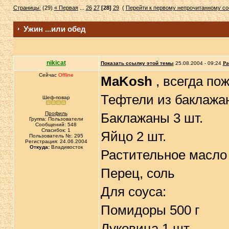
Страницы:
(29)
« Первая
...
26
27
[28]
29
(
Перейти к первому непрочитанному с
Ужин ...или обед
nikicat
Показать ссылку этой темы
25.08.2004 - 09:24
Ра
Сейчас
Offline
MaKosh
, всегда по
Тефтели из баклажа
Шеф-повар
Профиль
Баклажаны 3 шт.
Группа: Пользователи
Сообщений: 548
Спасибок: 1
Яйцо 2 шт.
Пользователь №: 295
Регистрация: 24.06.2004
Откуда:
Владивосток
Растительное масло 
Перец, соль
Для соуса:
Помидоры 500 г
Луковица 1 шт.