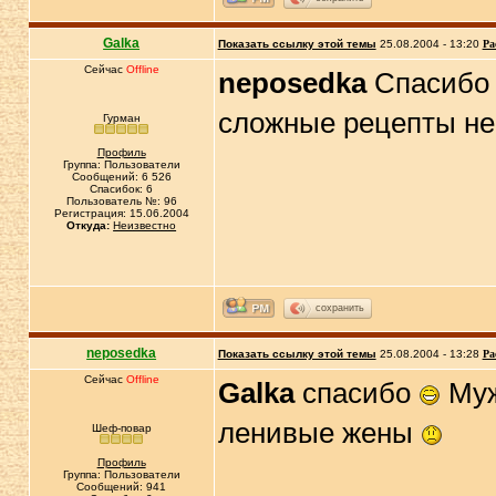
Galka
Показать ссылку этой темы
25.08.2004 - 13:20
Ра
Сейчас
Offline
neposedka
Спасиб
сложные рецепты не
Гурман
Профиль
Группа: Пользователи
Сообщений: 6 526
Спасибок: 6
Пользователь №: 96
Регистрация: 15.06.2004
Откуда:
Неизвестно
сохранить
neposedka
Показать ссылку этой темы
25.08.2004 - 13:28
Ра
Сейчас
Offline
Galka
спасибо
Муж
ленивые жены
Шеф-повар
Профиль
Группа: Пользователи
Сообщений: 941