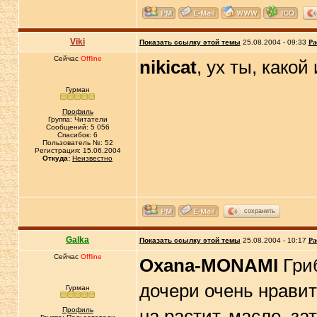
Viki
Показать ссылку этой темы
25.08.2004 - 09:33
Ра
Сейчас
Offline
nikicat
, ух ты, како
Гурман
Профиль
Группа: Читатели
Сообщений: 5 056
Спасибок: 6
Пользователь №: 52
Регистрация: 15.06.2004
Откуда:
Неизвестно
сохранить
Galka
Показать ссылку этой темы
25.08.2004 - 10:17
Ра
Сейчас
Offline
Oxana-MONAMI
Гриб
дочери очень нравит
Гурман
Профиль
на растит. масле, з