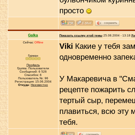
просто
сохранить
Galka
Показать ссылку этой темы
25.08.2004 - 13:18
Ра
Сейчас
Offline
Viki
Какие у тебя за
одновременно запек
Гурман
Профиль
Группа: Пользователи
Сообщений: 6 526
Спасибок: 6
У Макаревича в "Сма
Пользователь №: 96
Регистрация: 15.06.2004
Откуда:
Неизвестно
рецепте пожарить сл
тертый сыр, перемеш
плавиться, всю эту 
тебя.
сохранить