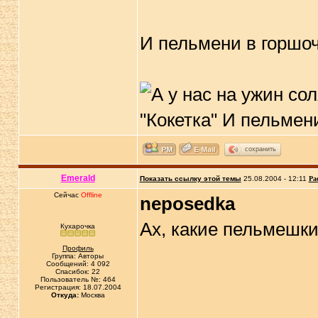
И пельмени в горшо
сохранить
Emerald
Показать ссылку этой темы
25.08.2004 - 12:11
Ра
Сейчас
Offline
neposedka
Ах, какие пельмешк
Кухарочка
Профиль
Группа: Авторы
Сообщений: 4 092
Спасибок: 22
Пользователь №: 464
Регистрация: 18.07.2004
Откуда:
Москва