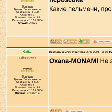
Профиль
Какие пельмени, про
Группа: Пользователи
Сообщений: 5 488
Спасибок: 3
Пользователь №: 86
Регистрация: 15.06.2004
Откуда:
Cyprus
сохранить
Galka
Показать ссылку этой темы
25.08.2004 - 16:25
Ра
Сейчас
Offline
Oxana-MONAMI
Не 
Гурман
Профиль
Группа: Пользователи
Сообщений: 6 526
Спасибок: 6
Пользователь №: 96
Регистрация: 15.06.2004
Откуда:
Неизвестно
сохранить