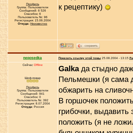
Профиль
к рецептику)
Группа: Пользователи
Сообщений: 6 526
Спасибок: 6
Пользователь №: 96
Регистрация: 15.06.2004
Откуда:
Неизвестно
сохранить
neposedka
Показать ссылку этой темы
25.08.2004 - 13:15
Ра
Сейчас
Offline
Galka
да стыдно даж
Пельмешки (я сама 
Шеф-повар
Профиль
обжарить на сливоч
Группа: Пользователи
Сообщений: 941
Спасибок: 0
В горшочек положит
Пользователь №: 392
Регистрация: 8.07.2004
Откуда:
Россия
грибочки, выдавить 
положить (я не ложил
бульончиком куринн