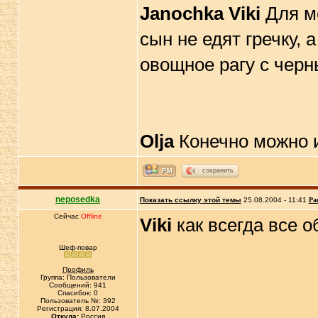
Janochka
Viki
Для ме
сын не едят гречку, 
овощное рагу с черн
Olja
Конечно можно и
сохранить
neposedka
Показать ссылку этой темы
25.08.2004 - 11:41
Ра
Сейчас
Offline
Viki
как всегда все оба
Шеф-повар
Профиль
Группа: Пользователи
Сообщений: 941
Спасибок: 0
Пользователь №: 392
Регистрация: 8.07.2004
Откуда:
Россия