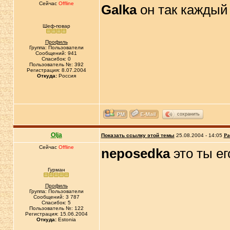
Сейчас
Offline
Galka
он так каждый 
Шеф-повар
Профиль
Группа: Пользователи
Сообщений: 941
Спасибок: 0
Пользователь №: 392
Регистрация: 8.07.2004
Откуда:
Россия
сохранить
Olja
Показать ссылку этой темы
25.08.2004 - 14:05
Ра
Сейчас
Offline
neposedka
это ты е
Гурман
Профиль
Группа: Пользователи
Сообщений: 3 787
Спасибок: 5
Пользователь №: 122
Регистрация: 15.06.2004
Откуда:
Estonia