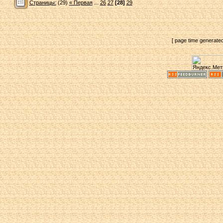
Страницы:
(29)
« Первая
...
26
27
[28]
29
[ page time generate