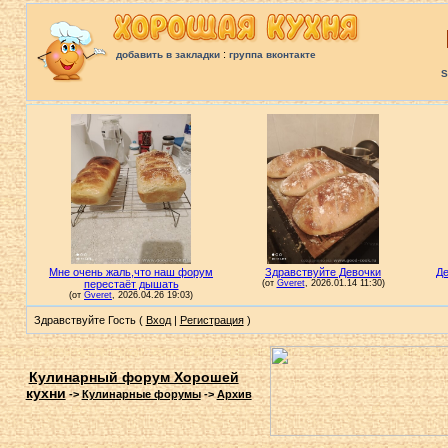
:
добавить в закладки
группа вконтакте
S
Здравствуйте Гость (
Вход
|
Регистрация
)
Кулинарный форум Хорошей
кухни
->
Кулинарные форумы
->
Архив