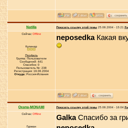
сохранить
Natilla
Показать ссылку этой темы
25.08.2004 - 15:21
Ра
Сейчас
Offline
neposedka
Какая вку
Кулинар
Профиль
Группа: Пользователи
Сообщений: 441
Спасибок: 0
Пользователь №: 238
Регистрация: 19.06.2004
Откуда:
Россия-Испания
сохранить
Oxana-MONAMI
Показать ссылку этой темы
25.08.2004 - 16:04
Ра
Сейчас
Offline
Galka
Спасибо за гр
neposedka
Гурман