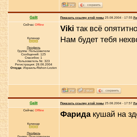
сохранить
Galit
Показать ссылку этой темы
25.08.2004 - 17:55
Ра
Сейчас
Offline
Viki
так всё опятитно
Нам будет тебя нехв
Кулинар
Профиль
Группа: Пользователи
Сообщений: 125
Спасибок: 1
Пользователь №: 323
Регистрация: 28.06.2004
Откуда:
Израиль-Rishon-Lezion
сохранить
Galit
Показать ссылку этой темы
25.08.2004 - 17:57
Ра
Сейчас
Offline
Фарида
кушай на зд
Кулинар
Профиль
Группа: Пользователи