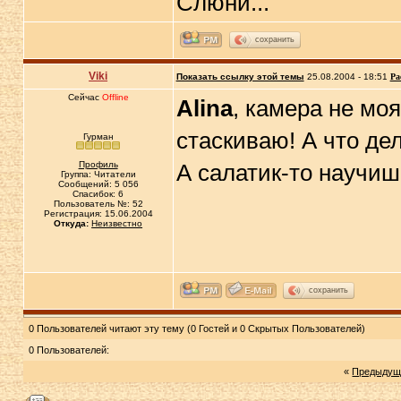
Слюни...
сохранить
Viki
Показать ссылку этой темы
25.08.2004 - 18:51
Ра
Сейчас
Offline
Alina
, камера не моя
стаскиваю! А что де
Гурман
Профиль
А салатик-то научиш
Группа: Читатели
Сообщений: 5 056
Спасибок: 6
Пользователь №: 52
Регистрация: 15.06.2004
Откуда:
Неизвестно
сохранить
0 Пользователей читают эту тему (0 Гостей и 0 Скрытых Пользователей)
0 Пользователей:
«
Предыдущ