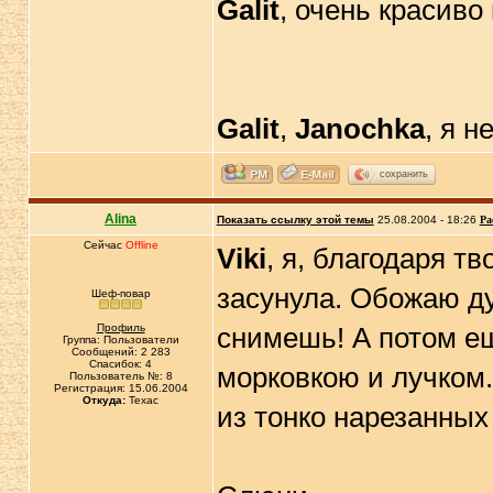
Galit
, очень красиво
Galit
,
Janochka
, я н
сохранить
Alina
Показать ссылку этой темы
25.08.2004 - 18:26
Ра
Сейчас
Offline
Viki
, я, благодаря тв
засунула. Обожаю ду
Шеф-повар
Профиль
снимешь! А потом ещ
Группа: Пользователи
Сообщений: 2 283
Спасибок: 4
морковкою и лучком..
Пользователь №: 8
Регистрация: 15.06.2004
Откуда:
Техас
из тонко нарезанных 