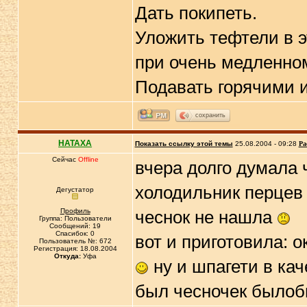
Дать покипеть.
Уложить тефтели в э
при очень медленном
Подавать горячими 
сохранить
HATAXA
Показать ссылку этой темы
25.08.2004 - 09:28
Ра
Сейчас
Offline
вчера долго думала 
холодильник перцев 
Дегустатор
Профиль
чеснок не нашла
Группа: Пользователи
Сообщений: 19
Спасибок: 0
вот и приготовила: 
Пользователь №: 672
Регистрация: 18.08.2004
Откуда:
Уфа
ну и шпагети в кач
был чесночек былоб