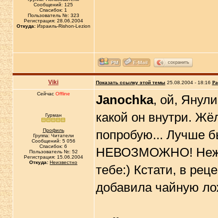
Сообщений: 125
Спасибок: 1
Пользователь №: 323
Регистрация: 28.06.2004
Откуда:
Израиль-Rishon-Lezion
сохранить
Viki
Показать ссылку этой темы
25.08.2004 - 18:16
Ра
Сейчас
Offline
Janochka
, ой, Янул
какой он внутри. Жё
Гурман
Профиль
попробую... Лучше б
Группа: Читатели
Сообщений: 5 056
Спасибок: 6
НЕВОЗМОЖНО! Нежне
Пользователь №: 52
Регистрация: 15.06.2004
Откуда:
Неизвестно
тебе:) Кстати, в рец
добавила чайную ло