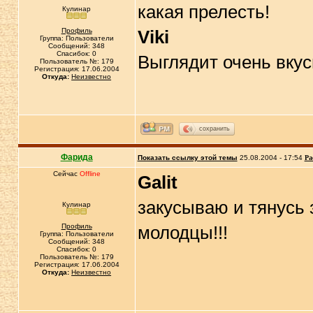
какая прелесть!
Кулинар
Профиль
Viki
Группа: Пользователи
Сообщений: 348
Спасибок: 0
Выглядит очень вкус
Пользователь №: 179
Регистрация: 17.06.2004
Откуда:
Неизвестно
сохранить
Фарида
Показать ссылку этой темы
25.08.2004 - 17:54
Ра
Сейчас
Offline
Galit
закусываю и тянусь 
Кулинар
Профиль
молодцы!!!
Группа: Пользователи
Сообщений: 348
Спасибок: 0
Пользователь №: 179
Регистрация: 17.06.2004
Откуда:
Неизвестно