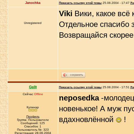
Janochka
Показать ссылку этой темы
25.08.2004 - 17:47
Ра
Viki
Вики, какое всё 
Отдельное спасибо з
Unregistered
Возвращайся скорее
сохранить
Galit
Показать ссылку этой темы
25.08.2004 - 17:51
Ра
Сейчас
Offline
neposedka
-молодец,
новенькое! А муж пу
Кулинар
Профиль
вдахновлённой
!
Группа: Пользователи
Сообщений: 125
Спасибок: 1
Пользователь №: 323
Регистрация: 28.06.2004