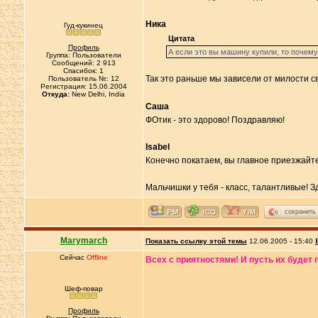
Ника
Гуд-кукинец
Цитата
Профиль
А если это вы машину купили, то почему
Группа: Пользователи
Сообщений: 2 913
Спасибок: 1
Так это раньше мы зависели от милости св
Пользователь №: 12
Регистрация: 15.06.2004
Откуда:
New Delhi, India
Саша
ФОтик - это здорово! Поздравляю!
Isabel
Конечно покатаем, вы главное приезжайте
Мальчишки у тебя - класс, талантливые! З
сохранить
Marymarch
Показать ссылку этой темы
12.06.2005 - 15:40
Сейчас
Offline
Всех с приятностями! И пусть их будет
Шеф-повар
Профиль