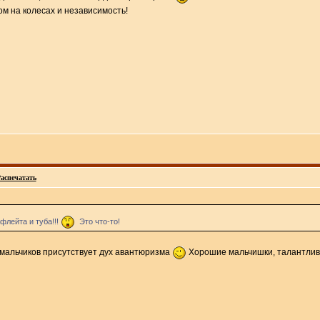
м на колесах и независимость!
аспечатать
флейта и туба!!!
Это что-то!
 мальчиков присутствует дух авантюризма
Хорошие мальчишки, талантли