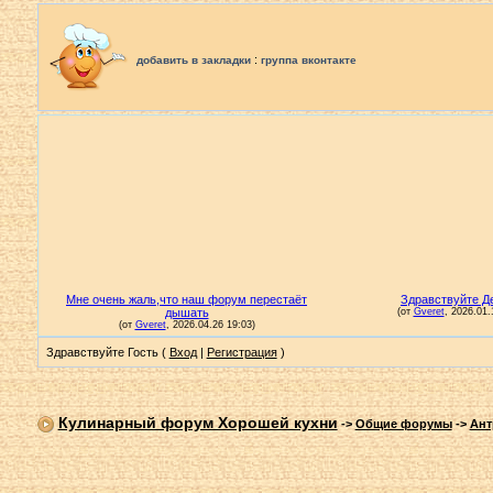
:
добавить в закладки
группа вконтакте
Здравствуйте Гость (
Вход
|
Регистрация
)
Кулинарный форум Хорошей кухни
->
Общие форумы
->
Ант