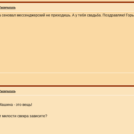
Распечатать
На сеновал мессенджерский не приходишь. А у тебя свадьба. Поздравляю! Горь
Распечатать
Машина - это вещь!
т милости свекра зависите?