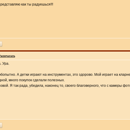
Представляю как ты радуешься!!!
ь
Распечатать
. Ура.
бопытно. А детки играют на инструментах, это здорово. Мой играет на кларн
дной, много покупок сделали полезных.
ой. Я так рада, убедила, наконец то, своего благоверного, что с камеры фотки 
ь