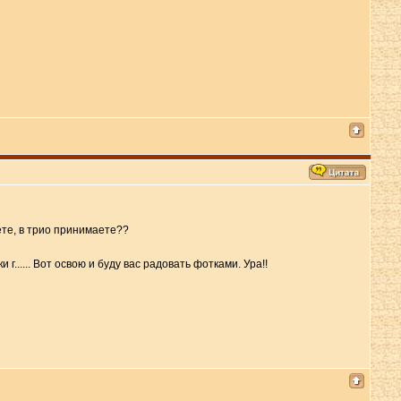
ете, в трио принимаете??
г...... Вот освою и буду вас радовать фотками. Ура!!