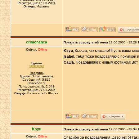
Регистрация: 15.06.2004
Откуда:
Израиль
сохранит
crimchanca
Показать ссылку этой темы
12.06.2005 - 15:28
Сейчас
Offline
Ksyu
, Ксюша, как классно! Пусть ваша ма
Isabel
, тебя тоже поздравляю с покупкой 
Саша
, Поздравляю с новым фотиком! Вот
Гурман
Профиль
Группа: Пользователи
Сообщений: 5 816
Спасибок: 9
Пользователь №: 2 043
Регистрация: 27.01.2005
Откуда:
Бахчисарай - Шаржа
сохранить
Ksyu
Показать ссылку этой темы
12.06.2005 - 15:34
Сейчас
Offline
Спасибо за поздравления, девочки! Я так