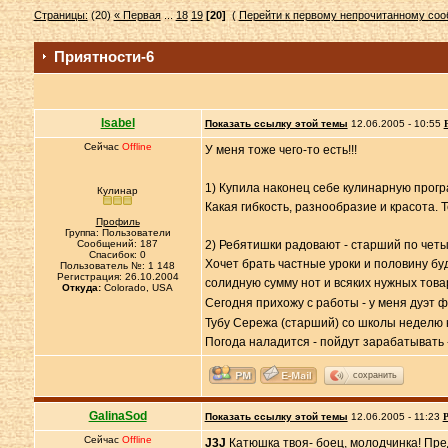
Страницы:
(20)
« Первая
...
18
19
[20]
(
Перейти к первому непрочитанному со
Приятности-6
Isabel
Показать ссылку этой темы
12.06.2005 - 10:55
Сейчас
Offline
У меня тоже чего-то есть!!!
1) Купила наконец себе кулинарную програм
Кулинар
Какая гибкость, разнообразие и красота. Т
Профиль
Группа: Пользователи
Сообщений: 187
2) Ребятишки радовают - старший по четы
Спасибок: 0
Хочет брать частные уроки и половину бу
Пользователь №: 1 148
Регистрация: 26.10.2004
солидную сумму нот и всяких нужных това
Откуда:
Colorado, USA
Сегодня прихожу с работы - у меня дуэт ф
Тубу Сережа (старший) со школы неделю 
Погода наладится - пойдут зарабатывать 
сохранить
GalinaSod
Показать ссылку этой темы
12.06.2005 - 11:23
Р
Сейчас
Offline
J3J
Катюшка твоя- боец, молодчинка! Пре