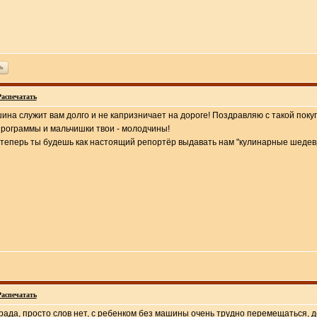
ь
Распечатать
шина служит вам долго и не капризничает на дороге! Поздравляю с такoй поку
программы и мальчишки твои - молодчины!
 теперь ты будешь как настоящий репортёр выдавать нам "кулинарные шедевр
Распечатать
 рада, просто слов нет, с ребенком без машины очень трудно перемещаться, 