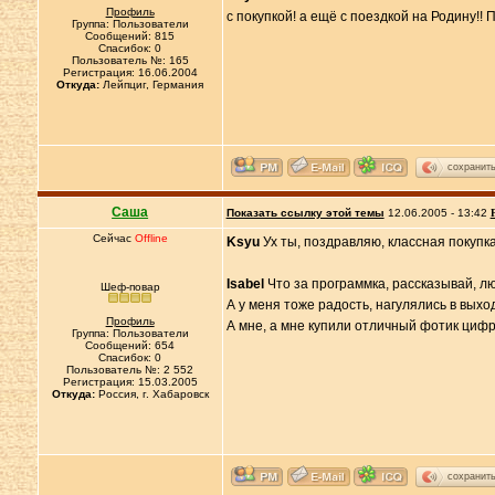
Профиль
с покупкой! а ещё с поездкой на Родину!! 
Группа: Пользователи
Сообщений: 815
Спасибок: 0
Пользователь №: 165
Регистрация: 16.06.2004
Откуда:
Лейпциг, Германия
сохранит
Саша
Показать ссылку этой темы
12.06.2005 - 13:42
Сейчас
Offline
Ksyu
Ух ты, поздравляю, классная покупка
Isabel
Что за программка, рассказывай, лю
Шеф-повар
А у меня тоже радость, нагулялись в выхо
Профиль
А мне, а мне купили отличный фотик цифров
Группа: Пользователи
Сообщений: 654
Спасибок: 0
Пользователь №: 2 552
Регистрация: 15.03.2005
Откуда:
Россия, г. Хабаровск
сохранит