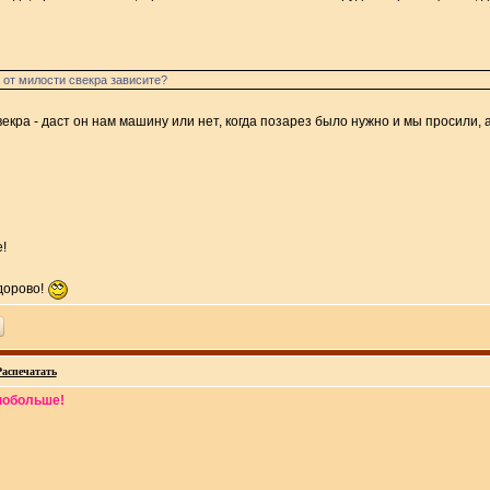
 от милости свекра зависите?
екра - даст он нам машину или нет, когда позарез было нужно и мы просили, а
!
дорово!
Распечатать
 побольше!