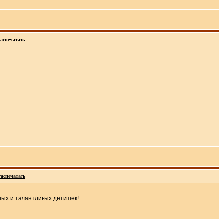
аспечатать
Распечатать
ных и талантливых детишек!