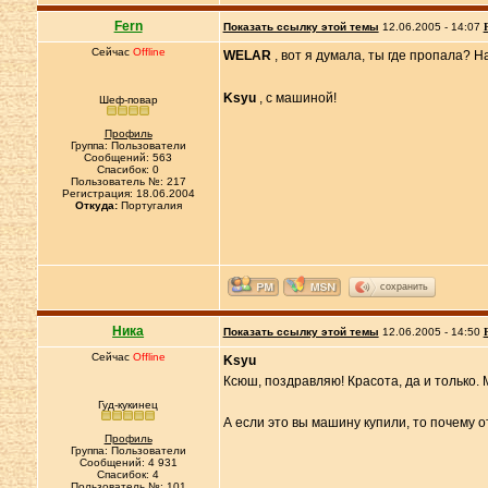
Fern
Показать ссылку этой темы
12.06.2005 - 14:07
Сейчас
Offline
WELAR
, вот я думала, ты где пропала? 
Ksyu
, с машиной!
Шеф-повар
Профиль
Группа: Пользователи
Сообщений: 563
Спасибок: 0
Пользователь №: 217
Регистрация: 18.06.2004
Откуда:
Португалия
сохранить
Ника
Показать ссылку этой темы
12.06.2005 - 14:50
Сейчас
Offline
Ksyu
Ксюш, поздравляю! Красота, да и только. 
Гуд-кукинец
А если это вы машину купили, то почему о
Профиль
Группа: Пользователи
Сообщений: 4 931
Спасибок: 4
Пользователь №: 101