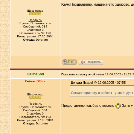
Ksyu
Поздравляю, машина-это здорово, до
Шеф-повар
Профиль
Группа: Пользователи
Сообщений: 534
Спасибок: 0
Пользователь №: 193
Регистрация: 17.06.2004
Откуда:
Эстония
сохранить
GalinaSod
Показать ссылку этой темы
12.06.2005 - 11:28
Р
Сейчас
Offline
Цитата
(Isabel @ 12.06.2005 - 07:55)
Сегодня прихожу с работы - у меня дуэт 
Шеф-повар
Профиль
Представляю, как было весело
Зато у
Группа: Пользователи
Сообщений: 534
Спасибок: 0
Пользователь №: 193
Регистрация: 17.06.2004
Откуда:
Эстония