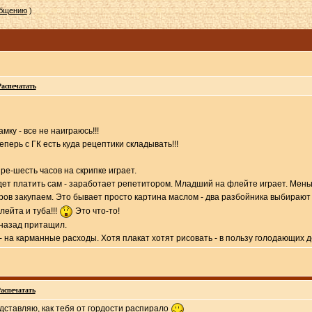
общению
)
Распечатать
ку - все не наиграюсь!!!
еперь с ГК есть куда рецептики складывать!!!
ре-шесть часов на скрипке играет.
дет платить сам - заработает репетитором. Младший на флейте играет. Мень
ров закупаем. Это бывает просто картина маслом - два разбойника выбирают 
лейта и туба!!!
Это что-то!
назад притащил.
- на карманные расходы. Хотя плакат хотят рисовать - в пользу голодающих 
аспечатать
дставляю, как тебя от гордости распирало