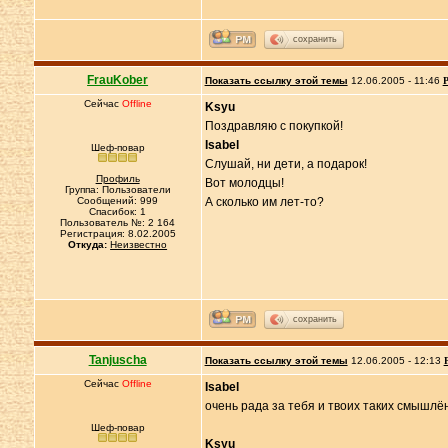
сохранить
FrauKober
Показать ссылку этой темы
12.06.2005 - 11:46
Р
Сейчас
Offline
Ksyu
Поздравляю с покупкой!
Isabel
Шеф-повар
Слушай, ни дети, а подарок!
Профиль
Вот молодцы!
Группа: Пользователи
Сообщений: 999
А сколько им лет-то?
Спасибок: 1
Пользователь №: 2 164
Регистрация: 8.02.2005
Откуда:
Неизвестно
сохранить
Tanjuscha
Показать ссылку этой темы
12.06.2005 - 12:13
Сейчас
Offline
Isabel
очень рада за тебя и твоих таких смышлё
Шеф-повар
Ksyu