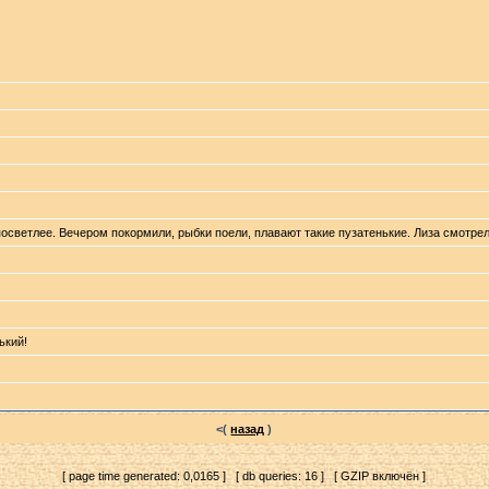
светлее. Вечером покормили, рыбки поели, плавают такие пузатенькие. Лиза смотрела
ький!
<(
назад
)
[ page time generated: 0,0165 ] [ db queries: 16 ] [ GZIP включён ]