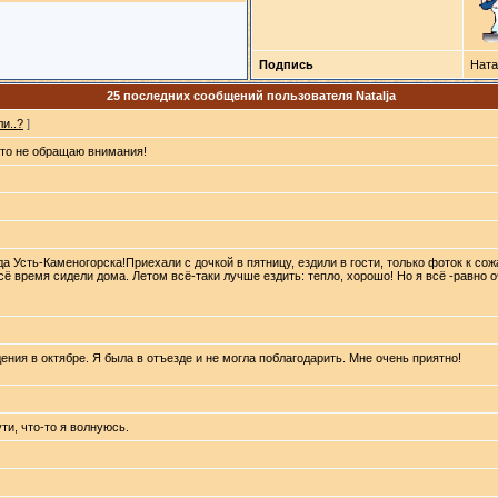
Подпись
Ната
25 последних сообщений пользователя Natalja
и..?
]
сто не обращаю внимания!
да Усть-Каменогорска!Приехали с дочкой в пятницу, ездили в гости, только фоток к со
сё время сидели дома. Летом всё-таки лучше ездить: тепло, хорошо! Но я всё -равно 
ния в октябре. Я была в отъезде и не могла поблагодарить. Мне очень приятно!
ти, что-то я волнуюсь.