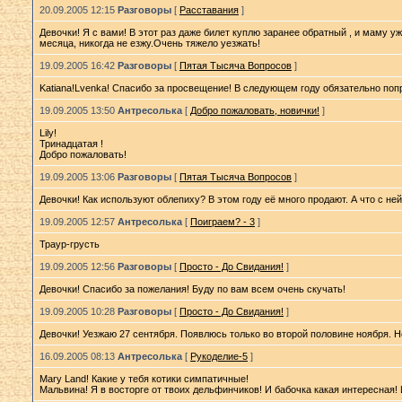
20.09.2005 12:15
Разговоры
[
Расставания
]
Девочки! Я с вами! В этот раз даже билет куплю заранее обратный , и маму уж
месяца, никогда не езжу.Очень тяжело уезжать!
19.09.2005 16:42
Разговоры
[
Пятая Тысяча Вопросов
]
Katiana!Lvenka! Спасибо за просвещение! В следующем году обязательно поп
19.09.2005 13:50
Антресолька
[
Добро пожаловать, новички!
]
Lily!
Тринадцатая !
Добро пожаловать!
19.09.2005 13:06
Разговоры
[
Пятая Тысяча Вопросов
]
Девочки! Как используют облепиху? В этом году её много продают. А что с не
19.09.2005 12:57
Антресолька
[
Поиграем? - 3
]
Траур-грусть
19.09.2005 12:56
Разговоры
[
Просто - До Свидания!
]
Девочки! Спасибо за пожелания! Буду по вам всем очень скучать!
19.09.2005 10:28
Разговоры
[
Просто - До Свидания!
]
Девочки! Уезжаю 27 сентября. Появлюсь только во второй половине ноября. Н
16.09.2005 08:13
Антресолька
[
Рукоделие-5
]
Mary Land! Какие у тебя котики симпатичные!
Мальвина! Я в восторге от твоих дельфинчиков! И бабочка какая интересная! 