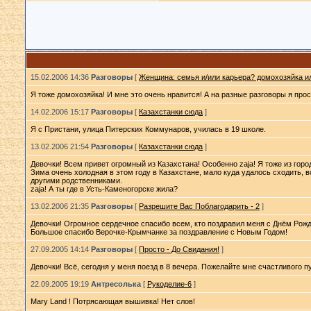
15.02.2006 14:36
Разговоры
[
Женщина: семья и/или карьера? домохозяйка ил
Я тоже домохозяйка! И мне это очень нравится! А на разные разговоры я про
14.02.2006 15:17
Разговоры
[
Казахстанки сюда
]
Я с Пристани, улица Питерских Коммунаров, училась в 19 школе.
13.02.2006 21:54
Разговоры
[
Казахстанки сюда
]
Девочки! Всем привет огромный из Казахстана! Особенно zaja! Я тоже из горо
Зима очень холодная в этом году в Казахстане, мало куда удалось сходить, в
другими родственниками.
zaja! А ты где в Усть-Каменогорске жила?
13.02.2006 21:35
Разговоры
[
Разрешите Вас Поблагодарить - 2
]
Девочки! Огромное сердечное спасибо всем, кто поздравил меня с Днём Рожде
Большое спасибо Верочке-Крымчанке за поздравление с Новым Годом!
27.09.2005 14:14
Разговоры
[
Просто - До Свидания!
]
Девочки! Всё, сегодня у меня поезд в 8 вечера. Пожелайте мне счастливого пу
22.09.2005 19:19
Антресолька
[
Рукоделие-6
]
Mary Land ! Потрясающая вышивка! Нет слов!