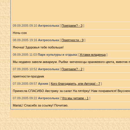
09.09.2005 09:10
Антресолька
[
Поиграем? - 3
]
Ночь-сон
08.09.2005 19:16
Антресолька
[
Приятности - 9
]
Яночка! Здоровья тебе побольше!
08.09.2005 11:03
Парк культуры и отдыха
[
Устами младенца
]
Мы недавно завели аквариум. Рыбки -меченосцы оранжевого цвета, животик по
07.09.2005 10:52
Антресолька
[
Поиграем? - 2
]
приятности-праздник
07.09.2005 09:57
Архив
[
Кого благодарить, или Автора! - 7
]
Принесла СПАСИБО Австрику за салат На пятёрку! Нам понравился! Вкуснен
07.09.2005 09:22
Антресолька
[
Что мы читаем - 1
]
MariaL! Спасибо за ссылку! Почитаю.