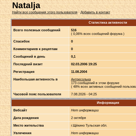
Natalja
Найти все сообщения этого пользователя
·
Добавить в контакт
Статистика активности
Всего полезных сообщений
516
( 0,06% всех сообщений форума )
Спасибок
0
Комментариев к рецептам
0
Сообщений в день
0,1
Последний визит
02.03.2006 19:25
Регистрация
11.08.2004
Наибольшая активность в
Антресолька
173 сообщений в этом форуме
( 48% всех активных сообщений пользова
Часовой пояс пользователя
7.08.2026 - 04:25
Информация
Вебсайт
Нет информации
Дата рождения
2 октября
Место жительства
г.Щёкино Тульская обл.
Увлечения
Нет информации