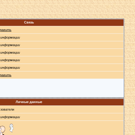
Связь
равить
 информации
 информации
 информации
 информации
 информации
равить
Личные данные
зователи
 информации