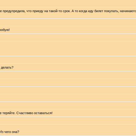
е предупредила, что приеду на такой-то срок. А то когда иду билет покупать, начинают
робую!
й делать?
е теряйте. Счастливо оставаться!
Из чего она?